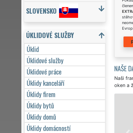
Pokud 
člene
SLOVENSKO
EXTR
stěhov
neome
Evrops
ÚKLIDOVÉ SLUŽBY
Úklid
Úklidové služby
NAŠE D
Úklidové práce
Naši fra
Úklidy kanceláří
oken a ž
Úklidy firem
ÚKLID A ÚKLIDOVÉ SLUŽ
Úklidy bytů
Franchisová síť EXTRA UKLÍZENÍ za
Úklidy domů
profesionální, kvalitní, ale levný ú
Úklidy domácností
Poskytujeme náš servis 24 hodin 