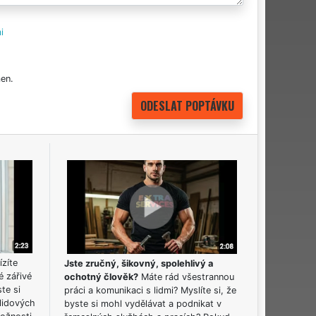
i
en.
ízíte
Jste zručný, šikovný, spolehlivý a
é zářivé
ochotný člověk?
Máte rád všestrannou
ste si
práci a komunikaci s lidmi? Myslíte si, že
lidových
byste si mohl vydělávat a podnikat v