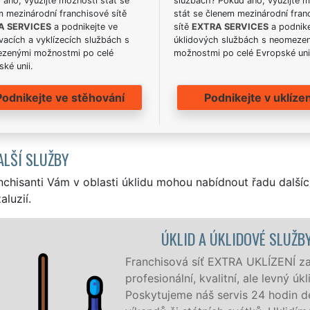
ano, využijte možnosti stát se
službách? Pokud ano, využijte 
m mezinárodní franchisové sítě
stát se členem mezinárodní fran
A SERVICES
a podnikejte ve
sítě
EXTRA SERVICES
a podnike
acích a vyklízecích službách s
úklidových službách s neomeze
zenými možnostmi po celé
možnostmi po celé Evropské uni
ké unii.
Podnikejte ve stěhování
Podnikejte v uklízen
ALŠÍ SLUŽBY
nchisanti Vám v oblasti úklidu mohou nabídnout řadu dalšíc
aluzií.
BY KONICE
jišťuje v Konicích a okolí Konic
klid pro firmy i jednotlivce.
denně, 7 dní v týdnu a to i během