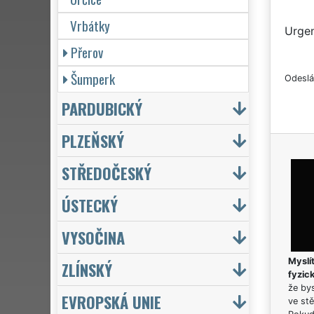
Vrbátky
Urgen
Přerov
Šumperk
Odeslá
PARDUBICKÝ
PLZEŇSKÝ
STŘEDOČESKÝ
ÚSTECKÝ
VYSOČINA
Myslít
ZLÍNSKÝ
fyzic
že bys
EVROPSKÁ UNIE
ve stě