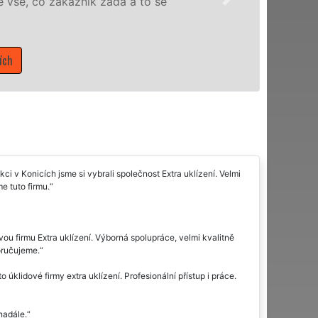
domácnosti v celém Olomouckém kraji
Mám zájem o úklidové služby v Ko
ci v Konicích jsme si vybrali společnost Extra uklízení. Velmi
e tuto firmu.
vou firmu Extra uklízení. Výborná spolupráce, velmi kvalitně
oručujeme.
úklidové firmy extra uklízení. Profesionální přístup i práce.
nadále.