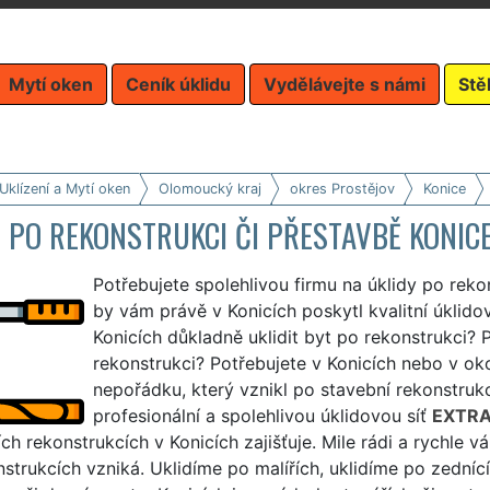
Mytí oken
Ceník úklidu
Vydělávejte s námi
Stě
Uklízení a Mytí oken
Olomoucký kraj
okres Prostějov
Konice
 PO REKONSTRUKCI ČI PŘESTAVBĚ KONIC
Potřebujete spolehlivou firmu na úklidy po reko
by vám právě v Konicích poskytl kvalitní úklido
Konicích důkladně uklidit byt po rekonstrukci?
rekonstrukci? Potřebujete v Konicích nebo v oko
nepořádku, který vznikl po stavební rekonstrukc
profesionální a spolehlivou úklidovou síť
EXTRA
ch rekonstrukcích v Konicích zajišťuje. Mile rádi a rychle
strukcích vzniká. Uklidíme po malířích, uklidíme po zednící