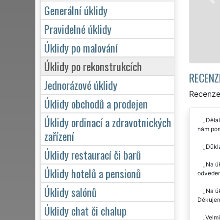
víkendů či státních svátků. Uklid
Generální úklidy
zárukou kvalitně odvedené práce
Pravidelné úklidy
Mám zájem o úklid v Kon
Úklidy po malování
Úklidy po rekonstrukcích
RECENZ
Jednorázové úklidy
Recenze 
Úklidy obchodů a prodejen
Úklidy ordinací a zdravotnických
Dělal
nám pomo
zařízení
Důkla
Úklidy restaurací či barů
Na úk
Úklidy hotelů a pensionů
odveden
Úklidy salónů
Na úk
Děkujem
Úklidy chat či chalup
Velmi