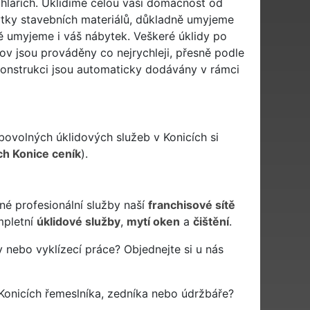
uhlářích. Uklidíme celou vaši domácnost od
ytky stavebních materiálů, důkladně umyjeme
ě umyjeme i váš nábytek. Veškeré úklidy po
jov jsou prováděny co nejrychleji, přesně podle
konstrukci jsou automaticky dodávány v rámci
bovolných úklidových služeb v Konicích si
ch Konice ceník
).
né profesionální služby naší
franchisové sítě
pletní
úklidové služby
,
mytí oken
a
čištění
.
 nebo vyklízecí práce? Objednejte si u nás
Konicích řemeslníka, zedníka nebo údržbáře?