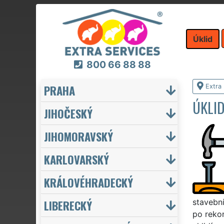
Úklid
800 66 88 88
PRAHA
Extra 
ÚKLID
JIHOČESKÝ
JIHOMORAVSKÝ
KARLOVARSKÝ
KRÁLOVÉHRADECKÝ
LIBERECKÝ
stavební
po rekon