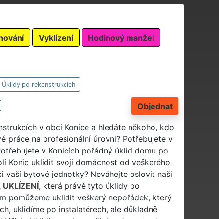
hování
Vyklízení
Hodinový manžel
Úklidy po rekonstrukcích
E
Objednat
nstrukcích v obci Konice a hledáte někoho, kdo
vé práce na profesionální úrovni? Potřebujete v
 Potřebujete v Konicích pořádný úklid domu po
lí Konic uklidit svoji domácnost od veškerého
i vaší bytové jednotky? Neváhejte oslovit naši
 UKLÍZENÍ
, která právě tyto úklidy po
 vám pomůžeme uklidit veškerý nepořádek, který
ch, uklidíme po instalatérech, ale důkladně