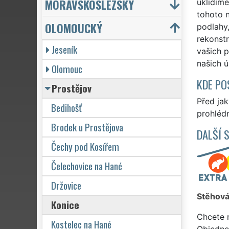
MORAVSKOSLEZSKÝ
uklidíme
tohoto n
OLOMOUCKÝ
podlahy,
rekonstr
Jeseník
vašich p
našich ú
Olomouc
KDE PO
Prostějov
Před ja
Bedihošť
prohlédn
Brodek u Prostějova
DALŠÍ 
Čechy pod Kosířem
Čelechovice na Hané
Držovice
Stěhová
Konice
Chcete 
Kostelec na Hané
Objedne