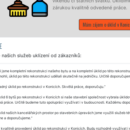
íme vše, co zákazník žádá a to se
.
icích
E
našich služeb uklízení od zákazníků:
i jsme kompletní rekonstrukci našeho bytu a na kompletní úklid po této rekonstruk
hli, úklid po této rekonstrukci udělali skutečně na jedničku. Určitě doporučujem
dný úklid po rekonstrukci v Konicích. Skvělá práce, doporučuju.
lid 6 bytů po rekonstrukci v Konicích si naše stavební společnost vybrala úklido
á práce. Určitě budeme tuto spolupráci využívat i v budoucnosti. Každému dop
lid našich kancelářských prostor po stavebních úpravách jsme využili služeb této 
e a doporučujeme.
 kvalitně provedený úklid po rekonstrukci v Konicích. Budu rozhodně využívat i 