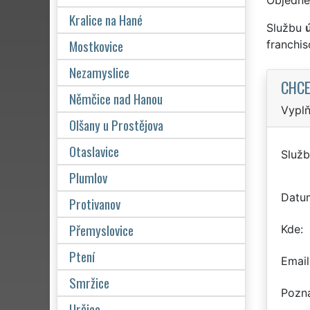
Kralice na Hané
Službu
Mostkovice
franchi
Nezamyslice
CHCE
Němčice nad Hanou
Vyplň
Olšany u Prostějova
Otaslavice
Služb
Plumlov
Datu
Protivanov
Přemyslovice
Kde
Ptení
Email
Smržice
Pozn
Určice