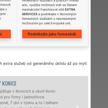
možnosti
řemeslných službách a pracích? Pokud
chisové
ano, využijte možnosti stát se členem
jte v
mezinárodní franchisové sítě
EXTRA
nými
SERVICES
a podnikejte v libovolných
i.
řemeslných službách s neomezenými
možnostmi po celé Evropské unii.
í
Podnikejte jako řemeslník
h extra služeb od generálního úklidu až po mytí
ÚKLIDOVÁ SLUŽBA A ČINNOST
Naše společnost EXTRA UKLÍZENÍ po
profesionální úklidové služby NON-
nabízíme pro všechny obchodní společ