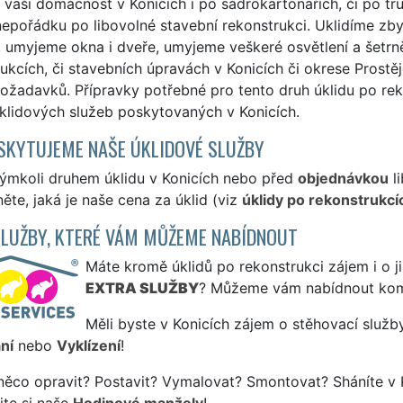
 vaši domácnost v Konicích i po sádrokartonářích, či po tr
epořádku po libovolné stavební rekonstrukci. Uklidíme zb
 umyjeme okna i dveře, umyjeme veškeré osvětlení a šetrn
ukcích, či stavebních úpravách v Konicích či okrese Prostě
ožadavků. Přípravky potřebné pro tento druh úklidu po re
klidových služeb poskytovaných v Konicích.
SKYTUJEME NAŠE ÚKLIDOVÉ SLUŽBY
kýmkoli druhem úklidu v Konicích nebo před
objednávkou
li
ěte, jaká je naše cena za úklid (viz
úklidy po rekonstrukcí
SLUŽBY, KTERÉ VÁM MŮŽEME NABÍDNOUT
Máte kromě úklidů po rekonstrukci zájem i o ji
EXTRA SLUŽBY
? Můžeme vám nabídnout kom
Měli byste v Konicích zájem o stěhovací služby
ní
nebo
Vyklízení
!
něco opravit? Postavit? Vymalovat? Smontovat? Sháníte v 
jte si naše
Hodinové manžely
!