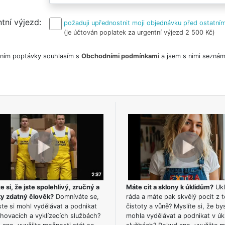
tní výjezd
požaduji upřednostnit moji objednávku před ostatním
(je účtován poplatek za urgentní výjezd 2 500 Kč)
ním poptávky souhlasím s
Obchodními podmínkami
a jsem s nimi seznám
e si, že jste spolehlivý, zručný a
Máte cit a sklony k úklidům?
Ukl
ky zdatný člověk?
Domníváte se,
ráda a máte pak skvělý pocit z t
te si mohl vydělávat a podnikat
čistoty a vůně? Myslíte si, že by
hovacích a vyklízecích službách?
mohla vydělávat a podnikat v úk