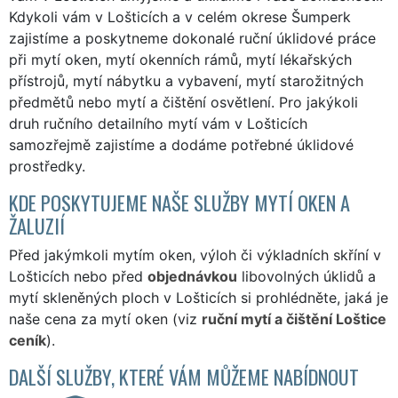
Kdykoli vám v Lošticích a v celém okrese Šumperk
zajistíme a poskytneme dokonalé ruční úklidové práce
při mytí oken, mytí okenních rámů, mytí lékařských
přístrojů, mytí nábytku a vybavení, mytí starožitných
předmětů nebo mytí a čištění osvětlení. Pro jakýkoli
druh ručního detailního mytí vám v Lošticích
samozřejmě zajistíme a dodáme potřebné úklidové
prostředky.
KDE POSKYTUJEME NAŠE SLUŽBY MYTÍ OKEN A
ŽALUZIÍ
Před jakýmkoli mytím oken, výloh či výkladních skříní v
Lošticích nebo před
objednávkou
libovolných úklidů a
mytí skleněných ploch v Lošticích si prohlédněte, jaká je
naše cena za mytí oken (viz
ruční mytí a čištění Loštice
ceník
).
DALŠÍ SLUŽBY, KTERÉ VÁM MŮŽEME NABÍDNOUT