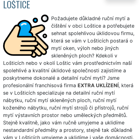
LOŠTICE
Požadujete důkladné ruční mytí a
čištění v obci Loštice a potřebujete
sehnat spolehlivou úklidovou firmu,
která se vám v Lošticích postará o
mytí oken, výloh nebo jiných
skleněných ploch? Kdekoli v
Lošticích nebo v okolí Loštic vám prostřednictvím naší
spolehlivé a kvalitní úklidové společnosti zajistíme a
poskytneme dokonalé a detailní ruční mytí? Jsme
profesionální franchisová firma
EXTRA UKLÍZENÍ
, která
se v Lošticích specializuje na detailní ruční mytí
nábytku, ruční mytí skleněných ploch, ruční mytí
koženého nábytku, ruční mytí strojů či přístrojů, ruční
mytí výstavních prostor nebo uměleckých předmětů.
Stejně kvalitně, jako vám ručně umyjeme a uklidíme
nestandardní předměty a prostory, stejně tak důkladně
vám v Lošticích umyjeme a uklidíme i vaše domácnosti.