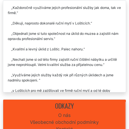
Každoročně využíváme jejich profesionální služby jak doma, tak ve
firmě.
Děkuji, naprosto dokonalé ruční mytí v Lošticích.
Objednali jsme si tuto společnost na úklid do muzea a zajistili nám
opravdu profesionální servis.
Kvalitní a levný úklid z Loštic. Palec nahoru.
Nechali jsme si od této firmy zajistit ruční čištění nábytku a určitě
jsme neprohloupli. Velmi kvalitní služba za přijatelnou cenu.
Využíváme jejich služby každý rok při různých úklidech a jsme
nadmíru spokojeni.
v Lošticích pro mě zajišťovali ve firmě ruční mytí a od té doby
využívám i doma.
ODKAZY
O nás
Všeobecné obchodní podmínky