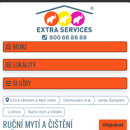
800 66 88 88
MENU
LOKALITY
SLUŽBY
Extra Uklízení a Mytí oken
Olomoucký kraj
okres Šumperk
Loštice
Ruční mytí a čištění
RUČNÍ MYTÍ A ČIŠTĚNÍ
Objednat