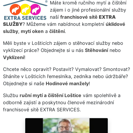
Máte kromě ručního mytí a čištění
zájem i o jiné profesionální služby
naší
franchisové sítě
EXTRA
SLUŽBY
? Můžeme vám nabídnout kompletní
úklidové
služby
,
mytí oken
a
čištění
.
Měli byste v Lošticích zájem o stěhovací služby nebo
vyklízecí práce? Objednejte si u nás
Stěhování
nebo
Vyklízení
!
Chcete něco opravit? Postavit? Vymalovat? Smontovat?
Sháníte v Lošticích řemeslníka, zedníka nebo údržbáře?
Objednejte si naše
Hodinové manžely
!
Službu
ruční mytí a čištění Loštice
vám spolehlivě a
odborně zajistí a poskytnou členové mezinárodní
franchisové sítě EXTRA SERVICES.