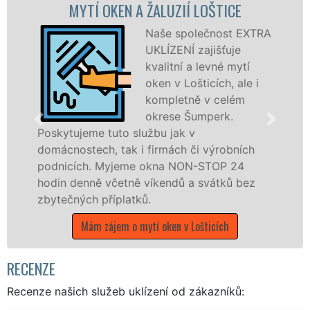
MYTÍ OKEN A ŽALUZIÍ LOŠTICE
MYT
Naše společnost EXTRA
UKLÍZENÍ zajišťuje
kvalitní a levné mytí
oken v Lošticích, ale i
kompletně v celém
okrese Šumperk.
oskytujeme tuto službu jak v
Posk
omácnostech, tak i firmách či výrobních
po c
odnicích. Myjeme okna NON-STOP 24
fran
odin denně včetně víkendů a svátků bez
UKLÍ
bytečných příplatků.
stát
Mám zájem o mytí oken v Lošticích
RECENZE
Recenze našich služeb uklízení od zákazníků: