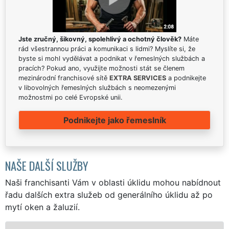
Jste zručný, šikovný, spolehlivý a ochotný člověk?
Máte
rád všestrannou práci a komunikaci s lidmi? Myslíte si, že
byste si mohl vydělávat a podnikat v řemeslných službách a
pracích? Pokud ano, využijte možnosti stát se členem
mezinárodní franchisové sítě
EXTRA SERVICES
a podnikejte
v libovolných řemeslných službách s neomezenými
možnostmi po celé Evropské unii.
Podnikejte jako řemeslník
NAŠE DALŠÍ SLUŽBY
Naši franchisanti Vám v oblasti úklidu mohou nabídnout
řadu dalších extra služeb od generálního úklidu až po
mytí oken a žaluzií.