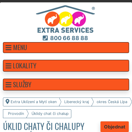
800 66 88 88
MENU
LOKALITY
SLUŽBY
Extra Uklízení a Mytí oken
Liberecký kraj
okres Česká Lípa
Provodín
Úklidy chat či chalup
ÚKLID CHATY ČI CHALUPY
Objednat