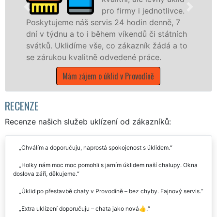
pro firmy i jednotlivce.
jeme náš servis 24 hodin denně, 7
dnu a to i během víkendů či státních
nabízíme p
Uklidíme vše, co zákazník žádá a to
státní podn
kou kvalitně odvedené práce.
Libereckém 
Mám zájem o úklid v Provodíně
Mám zá
RECENZE
Recenze našich služeb uklízení od zákazníků:
Chválím a doporučuju, naprostá spokojenost s úklidem.
Holky nám moc moc pomohli s jarním úklidem naší chalupy. Okna
doslova září, děkujeme.
Úklid po přestavbě chaty v Provodíně – bez chyby. Fajnový servis.
Extra uklízení doporučuju – chata jako nová👍.