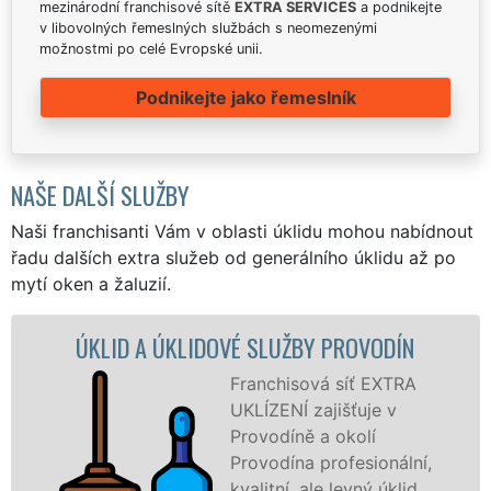
mezinárodní franchisové sítě
EXTRA SERVICES
a podnikejte
v libovolných řemeslných službách s neomezenými
možnostmi po celé Evropské unii.
Podnikejte jako řemeslník
NAŠE DALŠÍ SLUŽBY
Naši franchisanti Vám v oblasti úklidu mohou nabídnout
řadu dalších extra služeb od generálního úklidu až po
mytí oken a žaluzií.
D A ÚKLIDOVÉ SLUŽBY PROVODÍN
ÚKLI
Franchisová síť EXTRA
UKLÍZENÍ zajišťuje v
Provodíně a okolí
Provodína profesionální,
kvalitní, ale levný úklid