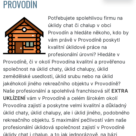
PROVODÍN
Potřebujete spolehlivou firmu na
úklidy chat či chalup v obci
Provodín a hledáte někoho, kdo by
vám právě v Provodíně poskytl
kvalitní úklidové práce na
profesionální úrovni? Hledáte v
Provodíně, či v okolí Provodína kvalitní a prověřenou
společnost na úklid chaty, úklid chalupy, úklid
zemědělské usedlosti, úklid srubu nebo na úklid
jakéhokoli jiného rekreačního objektu v Provodíně?
Naše profesionální a spolehlivá franchisová síť
EXTRA
UKLÍZENÍ
vám v Provodíně a celém širokém okolí
Provodína zajistí a poskytne velmi kvalitní a důkladný
úklid chaty, úklid chalupy, ale i úklid jiného, podobného
rekreačního objektu. S maximální pečlivostí vám naše
profesionální úklidová společnost zajistí v Provodíně
úklidy chat i chalup, a to jak jednorázově, na bázi