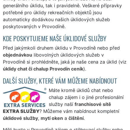
generálního úklidu, tak i pravidelně. Veškeré přípravky
potřebné pro úklidy rekreačních objektů jsou
automaticky dodávkou našich úklidových služeb
poskytovaných v Provodíně.
KDE POSKYTUJEME NAŠE ÚKLIDOVÉ SLUŽBY
Před jakýmkoli druhem úklidu v Provodíně nebo před
objednávkou
libovolných úklidových služeb v
Provodíně si prohlédněte, jaká je naše cena za úklid (viz
úklidy chat či chalup Provodín ceník
).
DALŠÍ SLUŽBY, KTERÉ VÁM MŮŽEME NABÍDNOUT
Máte kromě úklidů chat nebo
chalup zájem i o jiné profesionální
služby naší
franchisové sítě
EXTRA SLUŽBY
? Můžeme vám nabídnout kompletní
úklidové služby
,
mytí oken
a
čištění
.
Měli byste v Provodíně zájem o stěhovací služby nebo