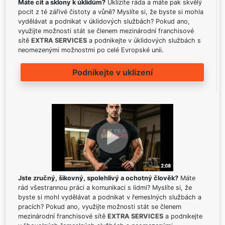
Máte cit a sklony k úklidům?
Uklízíte ráda a máte pak skvělý
pocit z té zářivé čistoty a vůně? Myslíte si, že byste si mohla
vydělávat a podnikat v úklidových službách? Pokud ano,
využijte možnosti stát se členem mezinárodní franchisové
sítě
EXTRA SERVICES
a podnikejte v úklidových službách s
neomezenými možnostmi po celé Evropské unii.
Podnikejte v uklízení
Jste zručný, šikovný, spolehlivý a ochotný člověk?
Máte
rád všestrannou práci a komunikaci s lidmi? Myslíte si, že
byste si mohl vydělávat a podnikat v řemeslných službách a
pracích? Pokud ano, využijte možnosti stát se členem
mezinárodní franchisové sítě
EXTRA SERVICES
a podnikejte