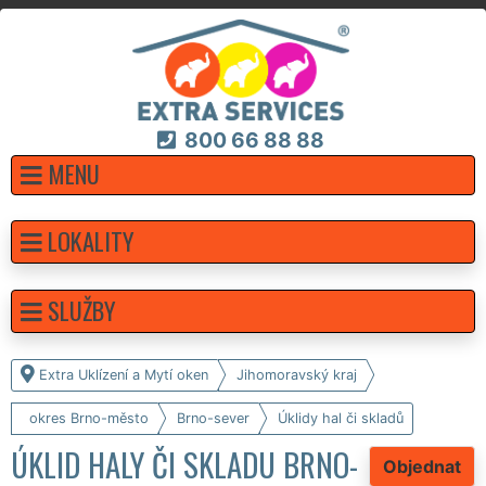
800 66 88 88
MENU
LOKALITY
SLUŽBY
Extra Uklízení a Mytí oken
Jihomoravský kraj
okres Brno-město
Brno-sever
Úklidy hal či skladů
ÚKLID HALY ČI SKLADU BRNO-
Objednat