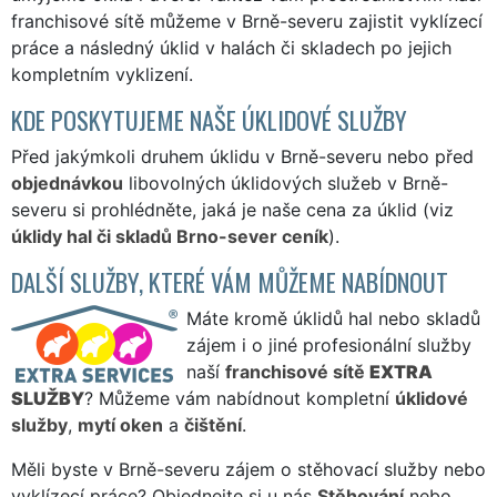
franchisové sítě můžeme v Brně-severu zajistit vyklízecí
práce a následný úklid v halách či skladech po jejich
kompletním vyklizení.
KDE POSKYTUJEME NAŠE ÚKLIDOVÉ SLUŽBY
Před jakýmkoli druhem úklidu v Brně-severu nebo před
objednávkou
libovolných úklidových služeb v Brně-
severu si prohlédněte, jaká je naše cena za úklid (viz
úklidy hal či skladů Brno-sever ceník
).
DALŠÍ SLUŽBY, KTERÉ VÁM MŮŽEME NABÍDNOUT
Máte kromě úklidů hal nebo skladů
zájem i o jiné profesionální služby
naší
franchisové sítě
EXTRA
SLUŽBY
? Můžeme vám nabídnout kompletní
úklidové
služby
,
mytí oken
a
čištění
.
Měli byste v Brně-severu zájem o stěhovací služby nebo
vyklízecí práce? Objednejte si u nás
Stěhování
nebo