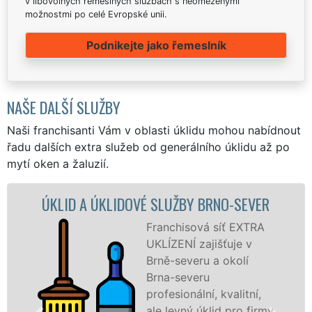
v libovolných řemeslných službách s neomezenými
možnostmi po celé Evropské unii.
Podnikejte jako řemeslník
NAŠE DALŠÍ SLUŽBY
Naši franchisanti Vám v oblasti úklidu mohou nabídnout
řadu dalších extra služeb od generálního úklidu až po
mytí oken a žaluzií.
OVÉ SLUŽBY BRNO-SEVER
ÚKLIDOVÁ SLUŽBA
S
Franchisová síť EXTRA
UKLÍZENÍ zajišťuje v
Brně-severu a okolí
Brna-severu
profesionální, kvalitní,
ale levný úklid pro firmy