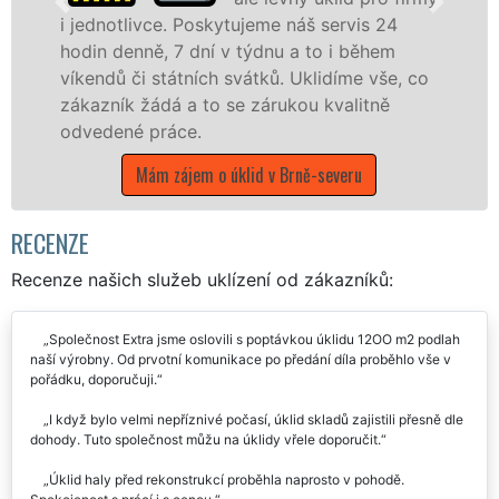
kytujeme náš servis 24
 v týdnu a to i během
nabízíme pro všechny
h svátků. Uklidíme vše, co
státní podniky, ale i
o se zárukou kvalitně
Jihomoravském kraji s
Mám zájem o úklidov
o úklid v Brně-severu
RECENZE
Recenze našich služeb uklízení od zákazníků:
Společnost Extra jsme oslovili s poptávkou úklidu 12OO m2 podlah
naší výrobny. Od prvotní komunikace po předání díla proběhlo vše v
pořádku, doporučuji.
I když bylo velmi nepříznivé počasí, úklid skladů zajistili přesně dle
dohody. Tuto společnost můžu na úklidy vřele doporučit.
Úklid haly před rekonstrukcí proběhla naprosto v pohodě.