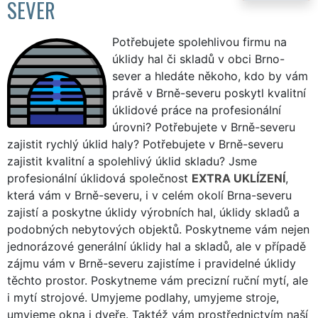
SEVER
Potřebujete spolehlivou firmu na
úklidy hal či skladů v obci Brno-
sever a hledáte někoho, kdo by vám
právě v Brně-severu poskytl kvalitní
úklidové práce na profesionální
úrovni? Potřebujete v Brně-severu
zajistit rychlý úklid haly? Potřebujete v Brně-severu
zajistit kvalitní a spolehlivý úklid skladu? Jsme
profesionální úklidová společnost
EXTRA UKLÍZENÍ
,
která vám v Brně-severu, i v celém okolí Brna-severu
zajistí a poskytne úklidy výrobních hal, úklidy skladů a
podobných nebytových objektů. Poskytneme vám nejen
jednorázové generální úklidy hal a skladů, ale v případě
zájmu vám v Brně-severu zajistíme i pravidelné úklidy
těchto prostor. Poskytneme vám precizní ruční mytí, ale
i mytí strojové. Umyjeme podlahy, umyjeme stroje,
umyjeme okna i dveře. Taktéž vám prostřednictvím naší