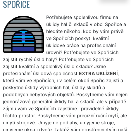
SPOŘICE
Potřebujete spolehlivou firmu na
úklidy hal či skladů v obci Spořice a
hledáte někoho, kdo by vám právě
ve Spořicích poskytl kvalitní
úklidové práce na profesionální
úrovni? Potřebujete ve Spořicích
zajistit rychlý úklid haly? Potřebujete ve Spořicích
zajistit kvalitní a spolehlivý úklid skladu? Jsme
profesionální úklidová společnost
EXTRA UKLÍZENÍ
,
která vám ve Spořicích, i v celém okolí Spořic zajistí a
poskytne úklidy výrobních hal, úklidy skladů a
podobných nebytových objektů. Poskytneme vám nejen
jednorázové generální úklidy hal a skladů, ale v případě
zájmu vám ve Spořicích zajistíme i pravidelné úklidy
těchto prostor. Poskytneme vám precizní ruční mytí, ale
i mytí strojové. Umyjeme podlahy, umyjeme stroje,
umyjeme okna i dveře. Taktéž vám prostřednictvím naší