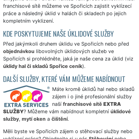
franchisové sítě můžeme ve Spořicích zajistit vyklízecí
práce a následný úklid v halách či skladech po jejich
kompletním vyklizení.
KDE POSKYTUJEME NAŠE ÚKLIDOVÉ SLUŽBY
Před jakýmkoli druhem úklidu ve Spořicích nebo před
objednávkou
libovolných úklidových služeb ve
Spořicích si prohlédněte, jaká je naše cena za úklid (viz
úklidy hal či skladů Spořice ceník
).
DALŠÍ SLUŽBY, KTERÉ VÁM MŮŽEME NABÍDNOUT
Máte kromě úklidů hal nebo skladů
zájem i o jiné profesionální služby
naší
franchisové sítě
EXTRA
SLUŽBY
? Můžeme vám nabídnout kompletní
úklidové
služby
,
mytí oken
a
čištění
.
Měli byste ve Spořicích zájem o stěhovací služby nebo
vyklízecí práce? Objednejte si u nás
Stěhování
nebo