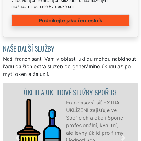
v libovolných řemeslných službách s neomezenými
možnostmi po celé Evropské unii.
Podnikejte jako řemeslník
NAŠE DALŠÍ SLUŽBY
Naši franchisanti Vám v oblasti úklidu mohou nabídnout
řadu dalších extra služeb od generálního úklidu až po
mytí oken a žaluzií.
ÚKLIDOVÉ SLUŽBY SPOŘICE
ÚKLIDOVÁ SL
Franchisová síť EXTRA
UKLÍZENÍ zajišťuje ve
Spořicích a okolí Spořic
profesionální, kvalitní,
ale levný úklid pro firmy
i jednotlivce.