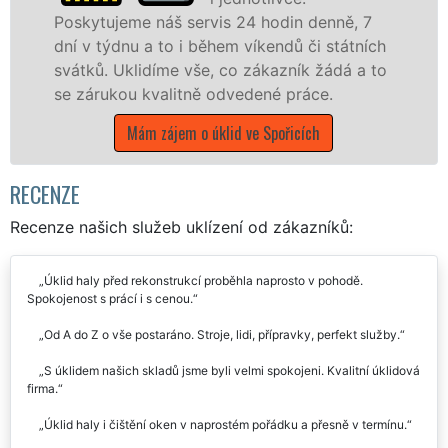
náš servis 24 hodin denně, 7
nabízíme pro vš
 to i během víkendů či státních
státní podniky,
díme vše, co zákazník žádá a to
Ústeckém kraji s
valitně odvedené práce.
Mám zájem o 
 zájem o úklid ve Spořicích
RECENZE
Recenze našich služeb uklízení od zákazníků:
Úklid haly před rekonstrukcí proběhla naprosto v pohodě.
Spokojenost s prácí i s cenou.
Od A do Z o vše postaráno. Stroje, lidi, přípravky, perfekt služby.
S úklidem našich skladů jsme byli velmi spokojeni. Kvalitní úklidová
firma.
Úklid haly i čištění oken v naprostém pořádku a přesně v termínu.