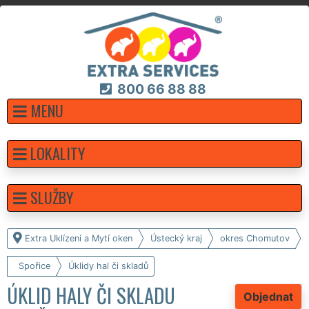
800 66 88 88
MENU
LOKALITY
SLUŽBY
Extra Uklízení a Mytí oken
Ústecký kraj
okres Chomutov
Spořice
Úklidy hal či skladů
ÚKLID HALY ČI SKLADU
Objednat