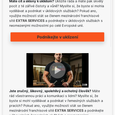
Máte cit a sklony k úklidům?
Uklízíte ráda a máte pak skvělý
pocit z té zářivé čistoty a vůně? Myslíte si, že byste si mohla
vydělávat a podnikat v úklidových službách? Pokud ano,
využijte možnosti stát se členem mezinárodní franchisové
sítě
EXTRA SERVICES
a podnikejte v úklidových službách s
neomezenými možnostmi po celé Evropské unii.
Podnikejte v uklízení
Jste zručný, šikovný, spolehlivý a ochotný člověk?
Máte
rád všestrannou práci a komunikaci s lidmi? Myslíte si, že
byste si mohl vydělávat a podnikat v řemeslných službách a
pracích? Pokud ano, využijte možnosti stát se členem
mezinárodní franchisové sítě
EXTRA SERVICES
a podnikejte