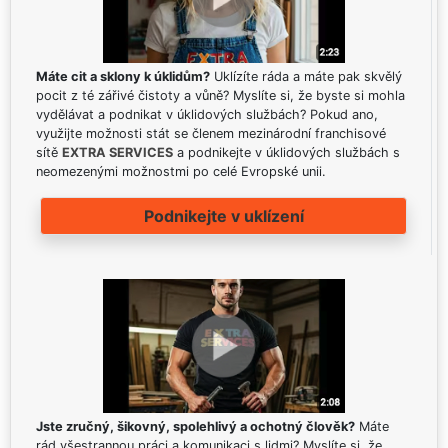
Máte cit a sklony k úklidům?
Uklízíte ráda a máte pak skvělý
pocit z té zářivé čistoty a vůně? Myslíte si, že byste si mohla
vydělávat a podnikat v úklidových službách? Pokud ano,
využijte možnosti stát se členem mezinárodní franchisové
sítě
EXTRA SERVICES
a podnikejte v úklidových službách s
neomezenými možnostmi po celé Evropské unii.
Podnikejte v uklízení
Jste zručný, šikovný, spolehlivý a ochotný člověk?
Máte
rád všestrannou práci a komunikaci s lidmi? Myslíte si, že