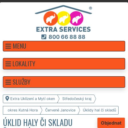
800 66 88 88
MENU
LOKALITY
SLUŽBY
Extra Uklízení a Mytí oken
Středočeský kraj
okres Kutná Hora
Červené Janovice
Úklidy hal či skladů
ÚKLID HALY ČI SKLADU
Objednat