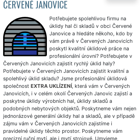
ČERVENÉ JANOVICE
Potřebujete spolehlivou firmu na
úklidy hal či skladů v obci Červené
Janovice a hledáte někoho, kdo by
vám právě v Červených Janovicích
poskytl kvalitní úklidové práce na
profesionální úrovni? Potřebujete v
Červených Janovicích zajistit rychlý úklid haly?
Potřebujete v Červených Janovicích zajistit kvalitní a
spolehlivý úklid skladu? Jsme profesionální úklidová
společnost
EXTRA UKLÍZENÍ
, která vám v Červených
Janovicích, i v celém okolí Červených Janovic zajistí a
poskytne úklidy výrobních hal, úklidy skladů a
podobných nebytových objektů. Poskytneme vám nejen
jednorázové generální úklidy hal a skladů, ale v případě
zájmu vám v Červených Janovicích zajistíme i
pravidelné úklidy těchto prostor. Poskytneme vám
precizní ruční mytí, ale i mytí strojové. Umyjeme