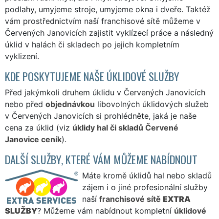
podlahy, umyjeme stroje, umyjeme okna i dveře. Taktéž
vám prostřednictvím naší franchisové sítě můžeme v
Červených Janovicích zajistit vyklízecí práce a následný
úklid v halách či skladech po jejich kompletním
vyklizení.
KDE POSKYTUJEME NAŠE ÚKLIDOVÉ SLUŽBY
Před jakýmkoli druhem úklidu v Červených Janovicích
nebo před
objednávkou
libovolných úklidových služeb
v Červených Janovicích si prohlédněte, jaká je naše
cena za úklid (viz
úklidy hal či skladů Červené
Janovice ceník
).
DALŠÍ SLUŽBY, KTERÉ VÁM MŮŽEME NABÍDNOUT
Máte kromě úklidů hal nebo skladů
zájem i o jiné profesionální služby
naší
franchisové sítě
EXTRA
SLUŽBY
? Můžeme vám nabídnout kompletní
úklidové