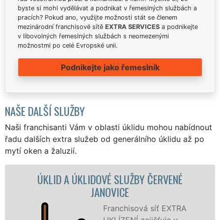
byste si mohl vydělávat a podnikat v řemeslných službách a
pracích? Pokud ano, využijte možnosti stát se členem
mezinárodní franchisové sítě
EXTRA SERVICES
a podnikejte
v libovolných řemeslných službách s neomezenými
možnostmi po celé Evropské unii.
Podnikejte jako řemeslník
NAŠE DALŠÍ SLUŽBY
Naši franchisanti Vám v oblasti úklidu mohou nabídnout
řadu dalších extra služeb od generálního úklidu až po
mytí oken a žaluzií.
D A ÚKLIDOVÉ SLUŽBY ČERVENÉ
ÚKLIDOVÁ
JANOVICE
Franchisová síť EXTRA
UKLÍZENÍ zajišťuje v