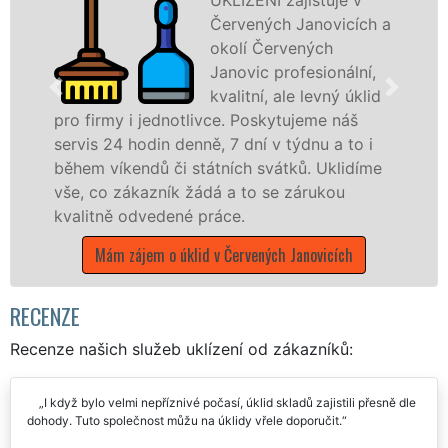
Červených Janovicích a
okolí Červených
Janovic profesionální,
kvalitní, ale levný úklid
y i jednotlivce. Poskytujeme náš
služby nab
4 hodin denně, 7 dní v týdnu a to i
společnosti
íkendů či státních svátků. Uklidíme
v celém St
 zákazník žádá a to se zárukou
čistoty.
ě odvedené práce.
Mám zá
 zájem o úklid v Červených Janovicích
RECENZE
Recenze našich služeb uklízení od zákazníků:
I když bylo velmi nepříznivé počasí, úklid skladů zajistili přesně dle
dohody. Tuto společnost můžu na úklidy vřele doporučit.