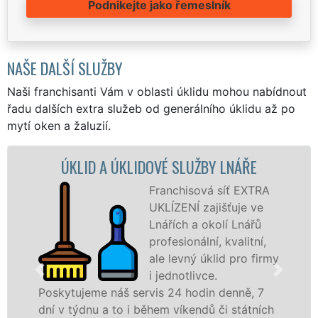
Podnikejte jako řemeslník
NAŠE DALŠÍ SLUŽBY
Naši franchisanti Vám v oblasti úklidu mohou nabídnout
řadu dalších extra služeb od generálního úklidu až po
mytí oken a žaluzií.
ID A ÚKLIDOVÉ SLUŽBY LNÁŘE
ÚKLIDOV
Franchisová síť EXTRA
UKLÍZENÍ zajišťuje ve
Lnářích a okolí Lnářů
profesionální, kvalitní,
ale levný úklid pro firmy
i jednotlivce.
jeme náš servis 24 hodin denně, 7
nabízíme p
dnu a to i během víkendů či státních
státní podn