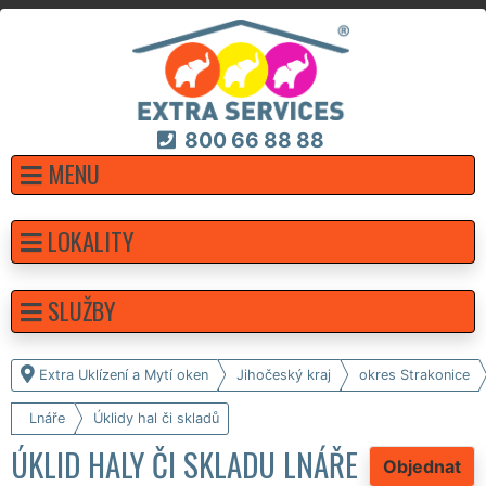
800 66 88 88
MENU
LOKALITY
SLUŽBY
Extra Uklízení a Mytí oken
Jihočeský kraj
okres Strakonice
Lnáře
Úklidy hal či skladů
ÚKLID HALY ČI SKLADU LNÁŘE
Objednat