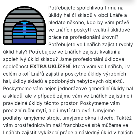
Potřebujete spolehlivou firmu na
úklidy hal či skladů v obci Lnáře a
hledáte někoho, kdo by vám právě
ve Lnářích poskytl kvalitní úklidové
práce na profesionální úrovni?
Potřebujete ve Lnářích zajistit rychlý
úklid haly? Potřebujete ve Lnářích zajistit kvalitní a
spolehlivý úklid skladu? Jsme profesionální úklidová
společnost
EXTRA UKLÍZENÍ
, která vám ve Lnářích, i v
celém okolí Lnářů zajistí a poskytne úklidy výrobních
hal, úklidy skladů a podobných nebytových objektů.
Poskytneme vám nejen jednorázové generální úklidy hal
a skladů, ale v případě zájmu vám ve Lnářích zajistíme i
pravidelné úklidy těchto prostor. Poskytneme vám
precizní ruční mytí, ale i mytí strojové. Umyjeme
podlahy, umyjeme stroje, umyjeme okna i dveře. Taktéž
vám prostřednictvím naší franchisové sítě můžeme ve
Lnářích zajistit vyklízecí práce a následný úklid v halách