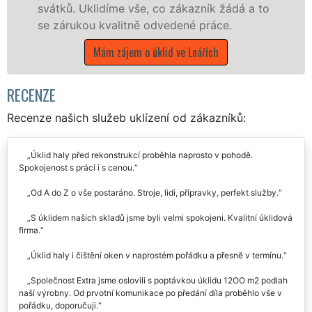
Uklidíme vše, co zákazník žádá a to
Jihočeském 
kou kvalitně odvedené práce.
Mám z
Mám zájem o úklid ve Lnářích
RECENZE
Recenze našich služeb uklízení od zákazníků:
Úklid haly před rekonstrukcí proběhla naprosto v pohodě.
Spokojenost s prácí i s cenou.
Od A do Z o vše postaráno. Stroje, lidi, přípravky, perfekt služby.
S úklidem našich skladů jsme byli velmi spokojeni. Kvalitní úklidová
firma.
Úklid haly i čištění oken v naprostém pořádku a přesně v termínu.
Společnost Extra jsme oslovili s poptávkou úklidu 12OO m2 podlah
naší výrobny. Od prvotní komunikace po předání díla proběhlo vše v
pořádku, doporučuji.