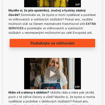
Myslíte si, že jste spolehlivý, zručný a fyzicky zdatný
člověk?
Domníváte se, že byste si mohl vydělávat a podnikat
ve stěhovacích a vyklízecích službách? Pokud ano, využijte
možnosti stát se členem mezinárodní franchisové sítě
EXTRA
SERVICES
a podnikejte ve stěhovacích a vyklízecích
službách s neomezenými možnostmi po celé Evropské unii.
Podnikejte ve stěhování
Máte cit a sklony k úklidům?
Uklízíte ráda a máte pak skvělý
pocit z té zářivé čistoty a vůně? Myslíte si, že byste si mohla
vydělávat a podnikat v úklidových službách? Pokud ano,