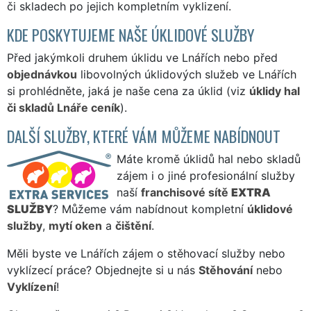
či skladech po jejich kompletním vyklizení.
KDE POSKYTUJEME NAŠE ÚKLIDOVÉ SLUŽBY
Před jakýmkoli druhem úklidu ve Lnářích nebo před
objednávkou
libovolných úklidových služeb ve Lnářích
si prohlédněte, jaká je naše cena za úklid (viz
úklidy hal
či skladů Lnáře ceník
).
DALŠÍ SLUŽBY, KTERÉ VÁM MŮŽEME NABÍDNOUT
Máte kromě úklidů hal nebo skladů
zájem i o jiné profesionální služby
naší
franchisové sítě
EXTRA
SLUŽBY
? Můžeme vám nabídnout kompletní
úklidové
služby
,
mytí oken
a
čištění
.
Měli byste ve Lnářích zájem o stěhovací služby nebo
vyklízecí práce? Objednejte si u nás
Stěhování
nebo
Vyklízení
!