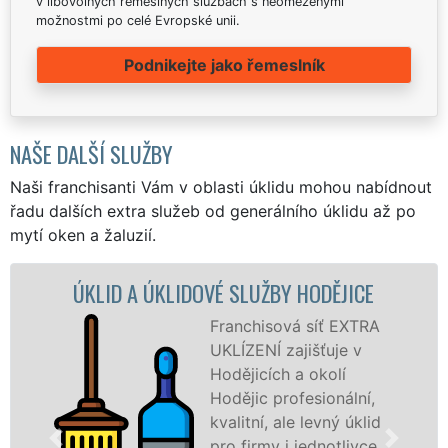
v libovolných řemeslných službách s neomezenými
možnostmi po celé Evropské unii.
Podnikejte jako řemeslník
NAŠE DALŠÍ SLUŽBY
Naši franchisanti Vám v oblasti úklidu mohou nabídnout
řadu dalších extra služeb od generálního úklidu až po
mytí oken a žaluzií.
ÚKLID A ÚKLIDOVÉ SLUŽBY HODĚJICE
ÚKLI
Franchisová síť EXTRA
UKLÍZENÍ zajišťuje v
Hodějicích a okolí
Hodějic profesionální,
kvalitní, ale levný úklid
pro firmy i jednotlivce.