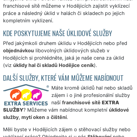
franchisové sítě můžeme v Hodějicích zajistit vyklízecí
práce a následný úklid v halách či skladech po jejich
kompletním vyklizení.
KDE POSKYTUJEME NAŠE ÚKLIDOVÉ SLUŽBY
Před jakýmkoli druhem úklidu v Hodějicích nebo před
objednávkou
libovolných úklidových služeb v
Hodějicích si prohlédněte, jaká je naše cena za úklid
(viz
úklidy hal či skladů Hodějice ceník
).
DALŠÍ SLUŽBY, KTERÉ VÁM MŮŽEME NABÍDNOUT
Máte kromě úklidů hal nebo skladů
zájem i o jiné profesionální služby
naší
franchisové sítě
EXTRA
SLUŽBY
? Můžeme vám nabídnout kompletní
úklidové
služby
,
mytí oken
a
čištění
.
Měli byste v Hodějicích zájem o stěhovací služby nebo
vyklízecí práce? Objednejte si u nás
Stěhování
nebo