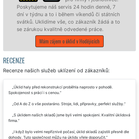
kytujeme náš servis 24 hodin denně, 7
nabízí
 v týdnu a to i během víkendů či státních
státní
tků. Uklidíme vše, co zákazník žádá a to
Jihomo
zárukou kvalitně odvedené práce.
M
Mám zájem o úklid v Hodějicích
RECENZE
Recenze našich služeb uklízení od zákazníků:
Úklid haly před rekonstrukcí proběhla naprosto v pohodě.
Spokojenost s prácí i s cenou.
Od A do Z o vše postaráno. Stroje, lidi, přípravky, perfekt služby.
S úklidem našich skladů jsme byli velmi spokojeni. Kvalitní úklidová
firma.
I když bylo velmi nepříznivé počasí, úklid skladů zajistili přesně dle
dohody. Tuto společnost můžu na úklidy vřele doporučit.