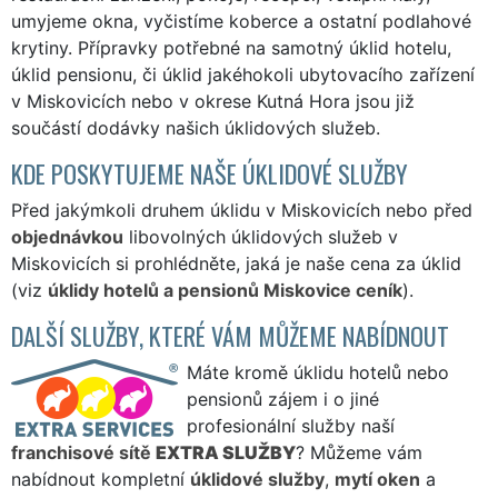
umyjeme okna, vyčistíme koberce a ostatní podlahové
krytiny. Přípravky potřebné na samotný úklid hotelu,
úklid pensionu, či úklid jakéhokoli ubytovacího zařízení
v Miskovicích nebo v okrese Kutná Hora jsou již
součástí dodávky našich úklidových služeb.
KDE POSKYTUJEME NAŠE ÚKLIDOVÉ SLUŽBY
Před jakýmkoli druhem úklidu v Miskovicích nebo před
objednávkou
libovolných úklidových služeb v
Miskovicích si prohlédněte, jaká je naše cena za úklid
(viz
úklidy hotelů a pensionů Miskovice ceník
).
DALŠÍ SLUŽBY, KTERÉ VÁM MŮŽEME NABÍDNOUT
Máte kromě úklidu hotelů nebo
pensionů zájem i o jiné
profesionální služby naší
franchisové sítě
EXTRA SLUŽBY
? Můžeme vám
nabídnout kompletní
úklidové služby
,
mytí oken
a