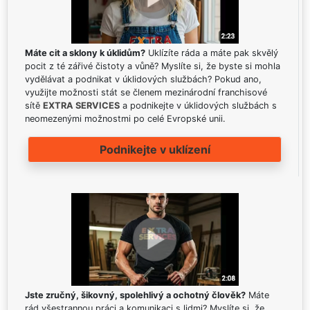
Máte cit a sklony k úklidům?
Uklízíte ráda a máte pak skvělý
pocit z té zářivé čistoty a vůně? Myslíte si, že byste si mohla
vydělávat a podnikat v úklidových službách? Pokud ano,
využijte možnosti stát se členem mezinárodní franchisové
sítě
EXTRA SERVICES
a podnikejte v úklidových službách s
neomezenými možnostmi po celé Evropské unii.
Podnikejte v uklízení
Jste zručný, šikovný, spolehlivý a ochotný člověk?
Máte
rád všestrannou práci a komunikaci s lidmi? Myslíte si, že