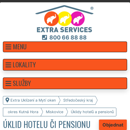
800 66 88 88
MENU
LOKALITY
SLUŽBY
Extra Uklízení a Mytí oken
Středočeský kraj
okres Kutná Hora
Miskovice
Úklidy hotelů a pensionů
ÚKLID HOTELU ČI PENSIONU
Objednat