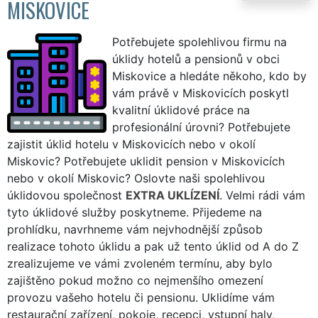
MISKOVICE
Potřebujete spolehlivou firmu na
úklidy hotelů a pensionů v obci
Miskovice a hledáte někoho, kdo by
vám právě v Miskovicích poskytl
kvalitní úklidové práce na
profesionální úrovni? Potřebujete
zajistit úklid hotelu v Miskovicích nebo v okolí
Miskovic? Potřebujete uklidit pension v Miskovicích
nebo v okolí Miskovic? Oslovte naši spolehlivou
úklidovou společnost
EXTRA UKLÍZENÍ
. Velmi rádi vám
tyto úklidové služby poskytneme. Přijedeme na
prohlídku, navrhneme vám nejvhodnější způsob
realizace tohoto úklidu a pak už tento úklid od A do Z
zrealizujeme ve vámi zvoleném termínu, aby bylo
zajištěno pokud možno co nejmenšího omezení
provozu vašeho hotelu či pensionu. Uklidíme vám
restaurační zařízení, pokoje, recepci, vstupní haly,