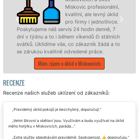
Miskovic profesionální,
kvalitní, ale levný úklid
pro firmy i jednotlivce.
e náš servis 24 hodin denně, 7
u a to i během víkendů či státních
nabízíme pro
lidíme vše, co zákazník žádá a to
státní podnik
 kvalitně odvedené práce.
Středočeském 
ám zájem o úklid v Miskovicích
Mám zájem
RECENZE
Recenze našich služeb uklízení od zákazníků:
Pravidelný úklid pokojů je bezchybný, doporučuji.
Velmi šikovní a obětaví jsou. Využívám a budu využívat na úklid
mého hotýlku v Miskovicích, paráda...
Extra služby objednávám pravidelně. Spokojenost, 👍 doporučuju.