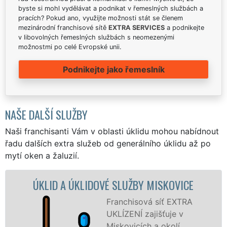
byste si mohl vydělávat a podnikat v řemeslných službách a
pracích? Pokud ano, využijte možnosti stát se členem
mezinárodní franchisové sítě
EXTRA SERVICES
a podnikejte
v libovolných řemeslných službách s neomezenými
možnostmi po celé Evropské unii.
Podnikejte jako řemeslník
NAŠE DALŠÍ SLUŽBY
Naši franchisanti Vám v oblasti úklidu mohou nabídnout
řadu dalších extra služeb od generálního úklidu až po
mytí oken a žaluzií.
 ÚKLIDOVÉ SLUŽBY MISKOVICE
ÚKLID
Franchisová síť EXTRA
UKLÍZENÍ zajišťuje v
Miskovicích a okolí