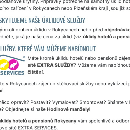
podlahové krytiny. Přípravky potřebné na samotný úklid hotel
ího zařízení v Rokycanech nebo Plzeňském kraji jsou již s
SKYTUJEME NAŠE ÚKLIDOVÉ SLUŽBY
kýmkoli druhem úklidu v Rokycanech nebo před
objednávk
édněte, jaká je naše cena za úklid (viz
úklidy hotelů a pens
SLUŽBY, KTERÉ VÁM MŮŽEME NABÍDNOUT
Máte kromě úklidu hotelů nebo pensionů zájem 
sítě
EXTRA SLUŽBY
? Můžeme vám nabídnout
čištění
.
te v Rokycanech zájem o stěhovací služby nebo vyklízecí 
í
!
něco opravit? Postavit? Vymalovat? Smontovat? Sháníte v
e? Objednejte si naše
Hodinové manžely
!
úklidy hotelů a pensionů Rokycany
vám spolehlivě a odborn
sové sítě EXTRA SERVICES.