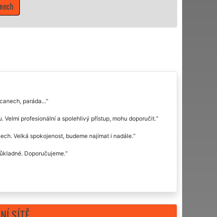
Mám zájem o úklidové služby v Rokycanec
canech, paráda...
. Velmi profesionální a spolehlivý přístup, mohu doporučit.
ech. Velká spokojenost, budeme najímat i nadále.
 důkladné. Doporučujeme.
NÍ SÍTĚ