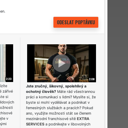
en.
ízíte
Jste zručný, šikovný, spolehlivý a
é zářivé
ochotný člověk?
Máte rád všestrannou
ste si
práci a komunikaci s lidmi? Myslíte si, že
lidových
byste si mohl vydělávat a podnikat v
možnosti
řemeslných službách a pracích? Pokud
chisové
ano, využijte možnosti stát se členem
jte v
mezinárodní franchisové sítě
EXTRA
nými
SERVICES
a podnikejte v libovolných