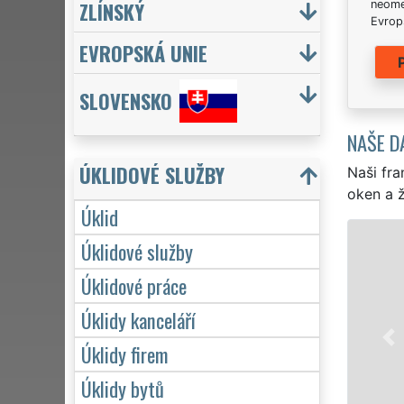
ZLÍNSKÝ
neome
Evrops
EVROPSKÁ UNIE
SLOVENSKO
NAŠE D
ÚKLIDOVÉ SLUŽBY
Naši fra
oken a ž
Úklid
ÚKLID A ÚKLIDOVÉ SLUŽBY RO
Úklidové služby
Franchisová síť EXTRA UKLÍZENÍ zajišť
Úklidové práce
Rokycan profesionální, kvalitní, ale levn
Úklidy kanceláří
Poskytujeme náš servis 24 hodin denně,
víkendů či státních svátků. Uklidíme vš
Úklidy firem
zárukou kvalitně odvedené práce.
Úklidy bytů