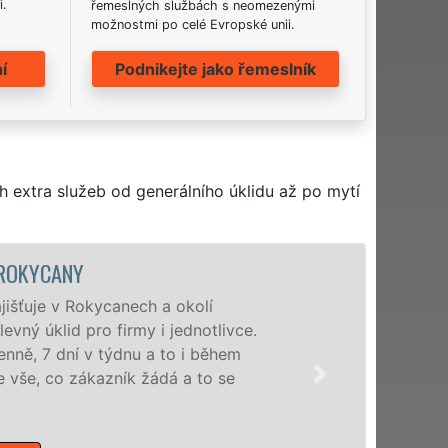
i.
řemeslných službách s neomezenými
možnostmi po celé Evropské unii.
í
Podnikejte jako řemeslník
h extra služeb od generálního úklidu až po mytí
ÚKLIDOVÁ SLUŽBA A ČINNOSTI ROK
Naše společnost EXTRA UKLÍZENÍ poskytu
profesionální úklidové služby NON-STOP.
nabízíme pro všechny obchodní společnosti
domácnosti v celém Plzeňském kraji s jist