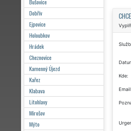
Bušovice
Dobřív
CHCE
Ejpovice
Vyplň
Holoubkov
Služb
Hrádek
Cheznovice
Datu
Kamenný Újezd
Kde
Kařez
Email
Klabava
Litohlavy
Pozn
Mirošov
Mýto
Urgen