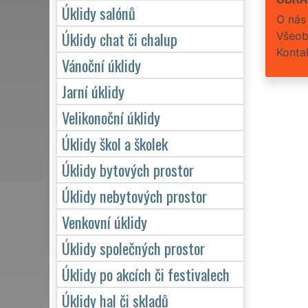
Úklidy salónů
O nás
Úklidy chat či chalup
Všeob
Konta
Vánoční úklidy
Jarní úklidy
Velikonoční úklidy
Úklidy škol a školek
Úklidy bytových prostor
Úklidy nebytových prostor
Venkovní úklidy
Úklidy společných prostor
Úklidy po akcích či festivalech
Úklidy hal či skladů