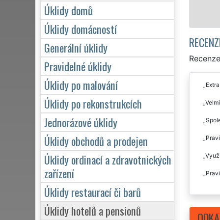
Mám zájem o úklid v Rokycanech
Úklidy domů
Úklidy domácností
RECENZ
Generální úklidy
Recenze 
Pravidelné úklidy
Úklidy po malování
Extra
Úklidy po rekonstrukcích
Velmi
Jednorázové úklidy
Spole
Úklidy obchodů a prodejen
Pravi
Úklidy ordinací a zdravotnických
Využi
zařízení
Pravi
Úklidy restaurací či barů
Úklidy hotelů a pensionů
ODKA