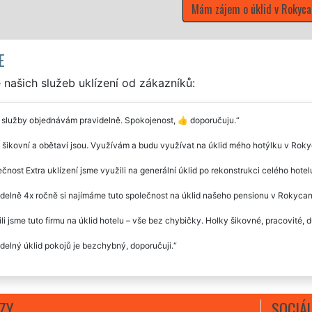
E
našich služeb uklízení od zákazníků:
 služby objednávám pravidelně. Spokojenost, 👍 doporučuju.
 šikovní a obětaví jsou. Využívám a budu využívat na úklid mého hotýlku v Roky
čnost Extra uklízení jsme využili na generální úklid po rekonstrukci celého hotelu
delně 4x ročně si najímáme tuto společnost na úklid našeho pensionu v Rokycan
li jsme tuto firmu na úklid hotelu – vše bez chybičky. Holky šikovné, pracovité,
delný úklid pokojů je bezchybný, doporučuji.
ZY
SOCIÁL