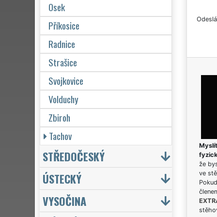
Osek
Odeslá
Příkosice
Radnice
Strašice
Svojkovice
Volduchy
Zbiroh
Tachov
Myslít
STŘEDOČESKÝ
fyzic
že bys
ve stě
ÚSTECKÝ
Pokud 
člene
VYSOČINA
EXTR
stěhov