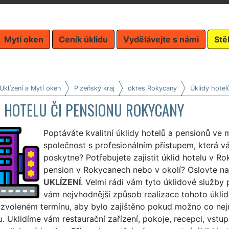
Mytí oken
Ceník úklidu
Vydělávejte s námi
Stě
Uklízení a Mytí oken
Plzeňský kraj
okres Rokycany
Úklidy hotel
D HOTELU ČI PENSIONU ROKYCANY
Poptáváte kvalitní úklidy hotelů a pensionů ve
společnost s profesionálním přístupem, která 
poskytne? Potřebujete zajistit úklid hotelu v Ro
pension v Rokycanech nebo v okolí? Oslovte na
UKLÍZENÍ
. Velmi rádi vám tyto úklidové služb
vám nejvhodnější způsob realizace tohoto úklid
 zvoleném termínu, aby bylo zajištěno pokud možno co ne
. Uklidíme vám restaurační zařízení, pokoje, recepci, vstu