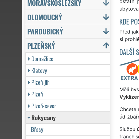
MORAVSKOSLEZSKÝ
ostatní 
ubytovac
OLOMOUCKÝ
KDE PO
PARDUBICKÝ
Před ja
si prohl
PLZEŇSKÝ
DALŠÍ 
Domažlice
Klatovy
Plzeň-jih
Měli bys
Plzeň
Vyklízen
Plzeň-sever
Chcete 
Rokycany
údržbář
Břasy
Službu
franchi