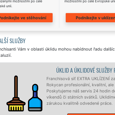
zenými možnostmi po celé
možnostmi po celé Evropské uni
ké unii.
Podnikejte ve stěhování
Podnikejte v uklízen
ALŠÍ SLUŽBY
nchisanti Vám v oblasti úklidu mohou nabídnout řadu dalšíc
aluzií.
KYCANY
uje v Rokycanech a okolí
ý úklid pro firmy i jednotlivce.
 7 dní v týdnu a to i během
e, co zákazník žádá a to se