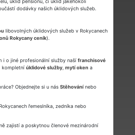
u, úklid pensionu, či úklid jakéhokoli
oučástí dodávky našich úklidových služeb.
ou
libovolných úklidových služeb v Rokycanech
ionů Rokycany ceník
).
i o jiné profesionální služby naší
franchisové
 kompletní
úklidové služby
,
mytí oken
a
práce? Objednejte si u nás
Stěhování
nebo
 Rokycanech řemeslníka, zedníka nebo
ě zajistí a poskytnou členové mezinárodní