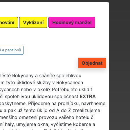
hování
Vyklízení
Hodinový manžel
ů a pensionů
Objednat
 městě Rokycany a sháníte spolehlivou
vám tyto úklidové služby v Rokycanech
kycanech nebo v okolí? Potřebujete uklidit
ši spolehlivou úklidovou společnost
EXTRA
y poskytneme. Přijedeme na prohlídku, navrhneme
u a pak už tento úklid od A do Z zrealizujeme
jmenšího omezení provozu vašeho hotelu či
pní haly, umyjeme okna, vyčistíme koberce a