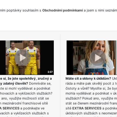
ním poptávky souhlasím s
Obchodními podmínkami
a jsem s nimi seznám
e si, že jste spolehlivý, zručný a
Máte cit a sklony k úklidům?
Ukl
ky zdatný člověk?
Domníváte se,
ráda a máte pak skvělý pocit z t
te si mohl vydělávat a podnikat
čistoty a vůně? Myslíte si, že by
hovacích a vyklízecích službách?
mohla vydělávat a podnikat v úk
ano, využijte možnosti stát se
službách? Pokud ano, využijte 
m mezinárodní franchisové sítě
stát se členem mezinárodní fran
A SERVICES
a podnikejte ve
sítě
EXTRA SERVICES
a podnike
acích a vyklízecích službách s
úklidových službách s neomeze