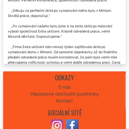
Mimoni. Perfektní komunikace, spolehlivost i odvedená práce.
Děkuju za perfektní úklid po vymalování mého bytu v Mimoni.
Skvělá práce, doporučuji.
Po vymalování našeho bytu jsme si na tento úklid po malování
vybrali společnost Extra uklízení. Krásně odvedená práce, velmi
šikovná děvčata. Doporučujeme.
Firma Extra uklízení nám minulý týden zajišťovala úklid po
vymalování domu v Mimoni. Od samotné objednávky až do finálního
předání odvedené práce musím konstatovat, že jsem byla velmi mile
překvapena vstřícností, ochotou a velmi dobře odvedenou prací. Cena
velmi příjemná, doporučuji a určitě budu využívat i nadále služeb této
úklidové firmy.
ODKAZY
Úklid po malířských pracích v Mimoni proběhl perfektně.
O nás
Doporučuju.👍
Všeobecné obchodní podmínky
Kontakt
SOCIÁLNÍ SÍTĚ