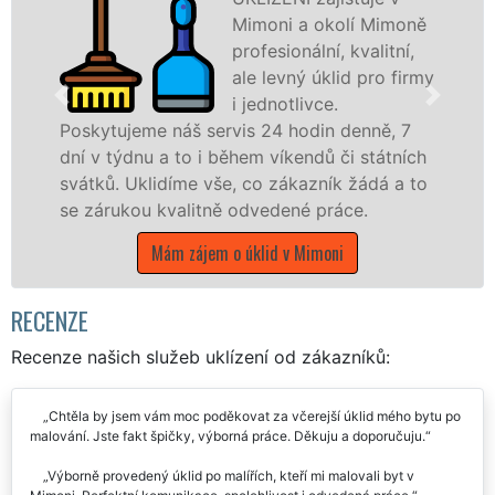
Mimoni a okolí Mimoně
profesionální, kvalitní,
ale levný úklid pro firmy
i jednotlivce.
jeme náš servis 24 hodin denně, 7
nabízíme p
dnu a to i během víkendů či státních
státní podn
Uklidíme vše, co zákazník žádá a to
Libereckém 
kou kvalitně odvedené práce.
Mám 
Mám zájem o úklid v Mimoni
RECENZE
Recenze našich služeb uklízení od zákazníků:
Chtěla by jsem vám moc poděkovat za včerejší úklid mého bytu po
malování. Jste fakt špičky, výborná práce. Děkuju a doporučuju.
Výborně provedený úklid po malířích, kteří mi malovali byt v