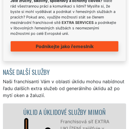
Jste zručný, šikovný, spolehlivý a ochotný člověk?
Máte
rád všestrannou práci a komunikaci s lidmi? Myslíte si, že
byste si mohl vydělávat a podnikat v řemeslných službách a
pracích? Pokud ano, využijte možnosti stát se členem
mezinárodní franchisové sítě
EXTRA SERVICES
a podnikejte
v libovolných řemeslných službách s neomezenými
možnostmi po celé Evropské unii.
Podnikejte jako řemeslník
NAŠE DALŠÍ SLUŽBY
Naši franchisanti Vám v oblasti úklidu mohou nabídnout
řadu dalších extra služeb od generálního úklidu až po
mytí oken a žaluzií.
ID A ÚKLIDOVÉ SLUŽBY MIMOŇ
ÚKLIDOV
Franchisová síť EXTRA
UKLÍZENÍ zajišťuje v