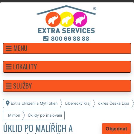
800 66 88 88
MENU
LOKALITY
SLUŽBY
Extra Uklízení a Mytí oken
Liberecký kraj
okres Česká Lípa
Mimoň
Úklidy po malování
ÚKLID PO MALÍŘÍCH A
Objednat