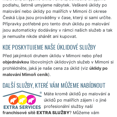
podlahu, šetrně umyjeme nábytek. Veškeré úklidy po
malování nebo úklidy po malířích v Mimoni či okrese
Česká Lípa jsou prováděny v čase, který si sami určíte.
Přípravky potřebné pro tento druh úklidu po malování
jsou automaticky dodávány v rámci našich služeb a tak
je nemusíte nikde shánět ani kupovat.
KDE POSKYTUJEME NAŠE ÚKLIDOVÉ SLUŽBY
Před jakýmkoli druhem úklidu v Mimoni nebo před
objednávkou
libovolných úklidových služeb v Mimoni si
prohlédněte, jaká je naše cena za úklid (viz
úklidy po
malování Mimoň ceník
).
DALŠÍ SLUŽBY, KTERÉ VÁM MŮŽEME NABÍDNOUT
Máte kromě úklidů po malování a
úklidů po malířích zájem i o jiné
profesionální služby naší
franchisové sítě
EXTRA SLUŽBY
? Můžeme vám