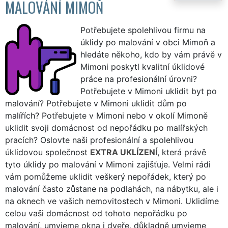
MALOVÁNÍ MIMOŇ
Potřebujete spolehlivou firmu na
úklidy po malování v obci Mimoň a
hledáte někoho, kdo by vám právě v
Mimoni poskytl kvalitní úklidové
práce na profesionální úrovni?
Potřebujete v Mimoni uklidit byt po
malování? Potřebujete v Mimoni uklidit dům po
malířích? Potřebujete v Mimoni nebo v okolí Mimoně
uklidit svoji domácnost od nepořádku po malířských
pracích? Oslovte naši profesionální a spolehlivou
úklidovou společnost
EXTRA UKLÍZENÍ
, která právě
tyto úklidy po malování v Mimoni zajišťuje. Velmi rádi
vám pomůžeme uklidit veškerý nepořádek, který po
malování často zůstane na podlahách, na nábytku, ale i
na oknech ve vašich nemovitostech v Mimoni. Uklidíme
celou vaši domácnost od tohoto nepořádku po
malování, umyjeme okna i dveře, důkladně umyjeme