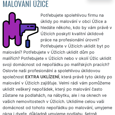
MALOVÁNÍ ÚŽICE
Potřebujete spolehlivou firmu na
úklidy po malování v obci Úžice a
hledáte někoho, kdo by vám právě v
Úžicích poskytl kvalitní úklidové
práce na profesionální úrovni?
Potřebujete v Úžicích uklidit byt po
malování? Potřebujete v Úžicích uklidit dům po
malířích? Potřebujete v Úžicích nebo v okolí Úžic uklidit
svoji domácnost od nepořádku po malířských pracích?
Oslovte naši profesionální a spolehlivou úklidovou
společnost
EXTRA UKLÍZENÍ
, která právě tyto úklidy po
malování v Úžicích zajišťuje. Velmi rádi vám pomůžeme
uklidit veškerý nepořádek, který po malování často
zůstane na podlahách, na nábytku, ale i na oknech ve
vašich nemovitostech v Úžicích. Uklidíme celou vaši
domácnost od tohoto nepořádku po malování, umyjeme
okna i dveře, důkladně umyjeme podlahu, šetrně