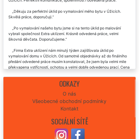
Úžicích. Perfektní komunikace, spolehlivost i odvedená práce.
Děkuju za perfektní úklid po vymalování mého bytu v Úžicích.
Skvělá práce, doporučuji.
Po vymalování našeho bytu jsme si na tento úklid po malování
vybrali společnost Extra uklízení. Krásně odvedená práce, velmi
šikovná děvčata. Doporučujeme.
Firma Extra uklízení nám minulý týden zajišťovala úklid po
vymalování domu v Úžicích. Od samotné objednávky až do finálního
předání odvedené práce musím konstatovat, že jsem byla velmi mile
překvapena vstřícností, ochotou a velmi dobře odvedenou prací. Cena
velmi příjemná, doporučuji a určitě budu využívat i nadále služeb této
úklidové firmy.
ODKAZY
Úklid po malířských pracích v Úžicích proběhl perfektně.
O nás
Doporučuju.👍
Všeobecné obchodní podmínky
Kontakt
SOCIÁLNÍ SÍTĚ