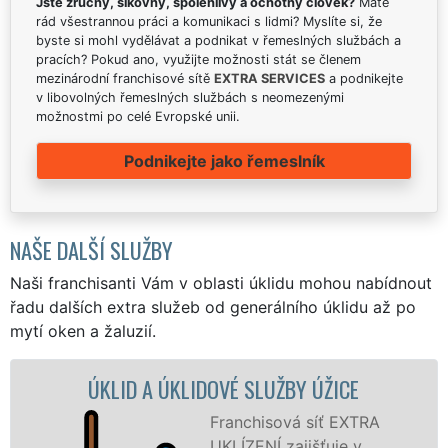
Jste zručný, šikovný, spolehlivý a ochotný člověk?
Máte
rád všestrannou práci a komunikaci s lidmi? Myslíte si, že
byste si mohl vydělávat a podnikat v řemeslných službách a
pracích? Pokud ano, využijte možnosti stát se členem
mezinárodní franchisové sítě
EXTRA SERVICES
a podnikejte
v libovolných řemeslných službách s neomezenými
možnostmi po celé Evropské unii.
Podnikejte jako řemeslník
NAŠE DALŠÍ SLUŽBY
Naši franchisanti Vám v oblasti úklidu mohou nabídnout
řadu dalších extra služeb od generálního úklidu až po
mytí oken a žaluzií.
KLID A ÚKLIDOVÉ SLUŽBY ÚŽICE
ÚKLID
Franchisová síť EXTRA
UKLÍZENÍ zajišťuje v