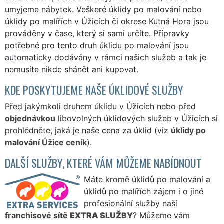
umyjeme nábytek. Veškeré úklidy po malování nebo
úklidy po malířích v Úžicích či okrese Kutná Hora jsou
prováděny v čase, který si sami určíte. Přípravky
potřebné pro tento druh úklidu po malování jsou
automaticky dodávány v rámci našich služeb a tak je
nemusíte nikde shánět ani kupovat.
KDE POSKYTUJEME NAŠE ÚKLIDOVÉ SLUŽBY
Před jakýmkoli druhem úklidu v Úžicích nebo před
objednávkou
libovolných úklidových služeb v Úžicích si
prohlédněte, jaká je naše cena za úklid (viz
úklidy po
malování Úžice ceník
).
DALŠÍ SLUŽBY, KTERÉ VÁM MŮŽEME NABÍDNOUT
Máte kromě úklidů po malování a
úklidů po malířích zájem i o jiné
profesionální služby naší
franchisové sítě
EXTRA SLUŽBY
? Můžeme vám