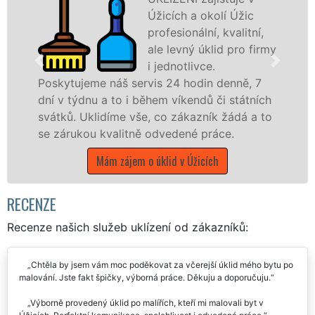
Úžicích a okolí Úžic
profesionální, kvalitní,
ale levný úklid pro firmy
i jednotlivce.
tujeme náš servis 24 hodin denně, 7
nabízíme
 týdnu a to i během víkendů či státních
státní p
ů. Uklidíme vše, co zákazník žádá a to
Středočes
rukou kvalitně odvedené práce.
Má
Mám zájem o úklid v Úžicích
RECENZE
Recenze našich služeb uklízení od zákazníků:
Chtěla by jsem vám moc poděkovat za včerejší úklid mého bytu po
malování. Jste fakt špičky, výborná práce. Děkuju a doporučuju.
Výborně provedený úklid po malířích, kteří mi malovali byt v