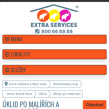
800 66 88 88
MENU
LOKALITY
SLUŽBY
Extra Uklízení a Mytí oken
Středočeský kraj
okres Kutná Hora
Úžice
Úklidy po malování
ÚKLID PO MALÍŘÍCH A
Objednat