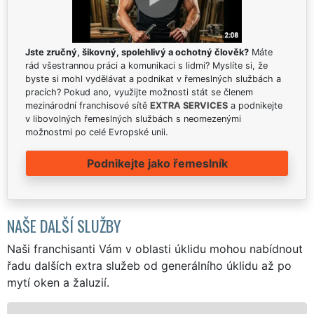
Jste zručný, šikovný, spolehlivý a ochotný člověk?
Máte
rád všestrannou práci a komunikaci s lidmi? Myslíte si, že
byste si mohl vydělávat a podnikat v řemeslných službách a
pracích? Pokud ano, využijte možnosti stát se členem
mezinárodní franchisové sítě
EXTRA SERVICES
a podnikejte
v libovolných řemeslných službách s neomezenými
možnostmi po celé Evropské unii.
Podnikejte jako řemeslník
NAŠE DALŠÍ SLUŽBY
Naši franchisanti Vám v oblasti úklidu mohou nabídnout
řadu dalších extra služeb od generálního úklidu až po
mytí oken a žaluzií.