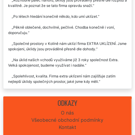
Rozhodně palec nahoru, úklidy jsou prováděny přesně dle rozpisů a
kvalitně. Je poznat že se tato firma opravdu snaží.
Po létech hledání konečně někdo, kdo umí uklízet.
Pěkně oblečené, dochvilné, pečlivé. Chodba konečně i voní,
doporučuju.
Společné prostory v Kolíně nám uklízí firma EXTRA UKLÍZENÍ. Jsme
spokojeni, úklidy jsou prováděné přesně dle dohody.
Na úklid našich vchodů využíváme již 3 roky společnost Extra.
Velká spokojenost, budeme využívat i nadále.
Spolehlivost, kvalita. Firma extra uklízení nám zajišťuje zatím
nejlepší úklidy společných prostor, jaké jsme kdy měli.
ODKAZY
O nás
Všeobecné obchodní podmínky
Kontakt