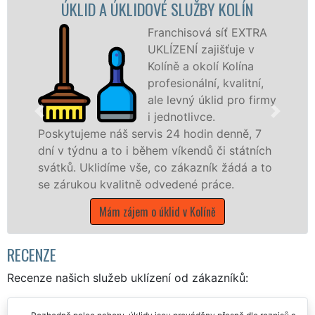
A ÚKLIDOVÉ SLUŽBY KOLÍN
ÚKLIDOVÁ S
Franchisová síť EXTRA
UKLÍZENÍ zajišťuje v
Kolíně a okolí Kolína
profesionální, kvalitní,
ale levný úklid pro firmy
i jednotlivce.
náš servis 24 hodin denně, 7
nabízíme pro vš
 to i během víkendů či státních
státní podniky,
díme vše, co zákazník žádá a to
Středočeském kra
valitně odvedené práce.
Mám zájem 
ám zájem o úklid v Kolíně
RECENZE
Recenze našich služeb uklízení od zákazníků: