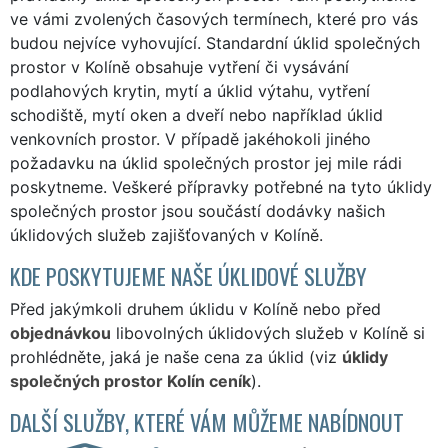
ve vámi zvolených časových termínech, které pro vás
budou nejvíce vyhovující. Standardní úklid společných
prostor v Kolíně obsahuje vytření či vysávání
podlahových krytin, mytí a úklid výtahu, vytření
schodiště, mytí oken a dveří nebo například úklid
venkovních prostor. V případě jakéhokoli jiného
požadavku na úklid společných prostor jej mile rádi
poskytneme. Veškeré přípravky potřebné na tyto úklidy
společných prostor jsou součástí dodávky našich
úklidových služeb zajišťovaných v Kolíně.
KDE POSKYTUJEME NAŠE ÚKLIDOVÉ SLUŽBY
Před jakýmkoli druhem úklidu v Kolíně nebo před
objednávkou
libovolných úklidových služeb v Kolíně si
prohlédněte, jaká je naše cena za úklid (viz
úklidy
společných prostor Kolín ceník
).
DALŠÍ SLUŽBY, KTERÉ VÁM MŮŽEME NABÍDNOUT