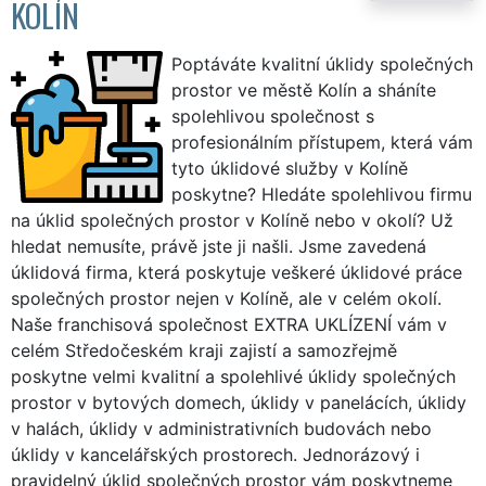
KOLÍN
Poptáváte kvalitní úklidy společných
prostor ve městě Kolín a sháníte
spolehlivou společnost s
profesionálním přístupem, která vám
tyto úklidové služby v Kolíně
poskytne? Hledáte spolehlivou firmu
na úklid společných prostor v Kolíně nebo v okolí? Už
hledat nemusíte, právě jste ji našli. Jsme zavedená
úklidová firma, která poskytuje veškeré úklidové práce
společných prostor nejen v Kolíně, ale v celém okolí.
Naše franchisová společnost EXTRA UKLÍZENÍ vám v
celém Středočeském kraji zajistí a samozřejmě
poskytne velmi kvalitní a spolehlivé úklidy společných
prostor v bytových domech, úklidy v panelácích, úklidy
v halách, úklidy v administrativních budovách nebo
úklidy v kancelářských prostorech. Jednorázový i
pravidelný úklid společných prostor vám poskytneme