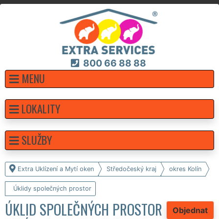
800 66 88 88
MENU
LOKALITY
SLUŽBY
Extra Uklízení a Mytí oken
Středočeský kraj
okres Kolín
Úklidy společných prostor
ÚKLID SPOLEČNÝCH PROSTOR
Objednat