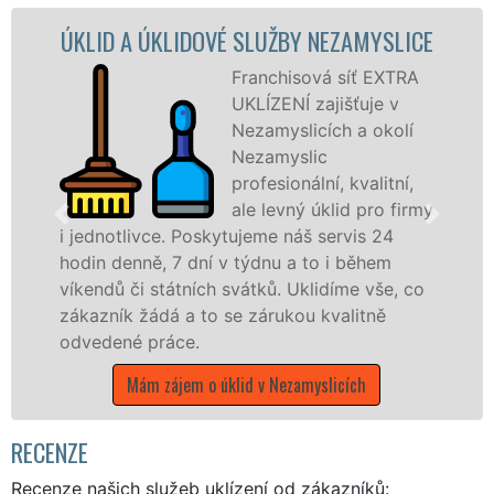
ÚKLIDOVÉ SLUŽBY NEZAMYSLICE
ÚKLID
Franchisová síť EXTRA
UKLÍZENÍ zajišťuje v
Nezamyslicích a okolí
Nezamyslic
profesionální, kvalitní,
ale levný úklid pro firmy
vce. Poskytujeme náš servis 24
ě, 7 dní v týdnu a to i během
nabízíme pro
 státních svátků. Uklidíme vše, co
státní podnik
ádá a to se zárukou kvalitně
Olomouckém kr
práce.
Mám zájem 
m zájem o úklid v Nezamyslicích
RECENZE
Recenze našich služeb uklízení od zákazníků: