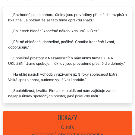
Rozhodně palec nahoru, úklidy jsou prováděny přesně dle rozpisů a
kvalitně. Je poznat že se tato firma opravdu snaží.
Po létech hledání konečně někdo, kdo umí uklízet.
Pěkně oblečené, dochvilné, pečlivé. Chodba konečně i voní,
doporučuju.
Společné prostory v Nezamyslicích nám uklízí firma EXTRA
UKLÍZENÍ. Jsme spokojeni, úklidy jsou prováděné přesně dle dohody.
Na úklid našich vchodů využíváme již 3 roky společnost Extra.
Velká spokojenost, budeme využívat i nadále.
Spolehlivost, kvalita. Firma extra uklízení nám zajišťuje zatím
nejlepší úklidy společných prostor, jaké jsme kdy měli.
ODKAZY
O nás
Všeobecné obchodní podmínky