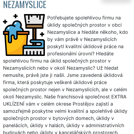
NEZAMYSLICE
Potřebujete spolehlivou firmu na
úklidy společných prostor v obci
Nezamyslice a hledáte někoho, kdo
by vám právě v Nezamyslicích
poskytl kvalitní úklidové práce na
profesionální úrovni? Hledáte
spolehlivou firmu na úklid společných prostor v
Nezamyslicích nebo v okolí Nezamyslic? Už hledat
nemusíte, právě jste ji našli. Jsme zavedená úklidová
firma, která poskytuje veškeré úklidové práce
společných prostor nejen v Nezamyslicích, ale v celém
okolí Nezamyslic. Naše franchisová společnost EXTRA
UKLÍZENÍ vám v celém okrese Prostějov zajistí a
samozřejmě poskytne velmi kvalitní a spolehlivé úklidy
společných prostor v bytových domech, úklidy v
panelácích, úklidy v halách, úklidy v administrativních
budovách nebo úklidy v kancelářských prostorech.