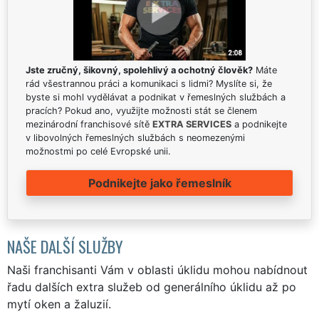
Jste zručný, šikovný, spolehlivý a ochotný člověk?
Máte
rád všestrannou práci a komunikaci s lidmi? Myslíte si, že
byste si mohl vydělávat a podnikat v řemeslných službách a
pracích? Pokud ano, využijte možnosti stát se členem
mezinárodní franchisové sítě
EXTRA SERVICES
a podnikejte
v libovolných řemeslných službách s neomezenými
možnostmi po celé Evropské unii.
Podnikejte jako řemeslník
NAŠE DALŠÍ SLUŽBY
Naši franchisanti Vám v oblasti úklidu mohou nabídnout
řadu dalších extra služeb od generálního úklidu až po
mytí oken a žaluzií.