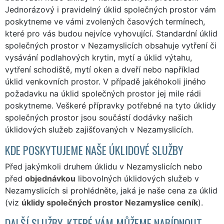
Jednorázový i pravidelný úklid společných prostor vám
poskytneme ve vámi zvolených časových termínech,
které pro vás budou nejvíce vyhovující. Standardní úklid
společných prostor v Nezamyslicích obsahuje vytření či
vysávání podlahových krytin, mytí a úklid výtahu,
vytření schodiště, mytí oken a dveří nebo například
úklid venkovních prostor. V případě jakéhokoli jiného
požadavku na úklid společných prostor jej mile rádi
poskytneme. Veškeré přípravky potřebné na tyto úklidy
společných prostor jsou součástí dodávky našich
úklidových služeb zajišťovaných v Nezamyslicích.
KDE POSKYTUJEME NAŠE ÚKLIDOVÉ SLUŽBY
Před jakýmkoli druhem úklidu v Nezamyslicích nebo
před
objednávkou
libovolných úklidových služeb v
Nezamyslicích si prohlédněte, jaká je naše cena za úklid
(viz
úklidy společných prostor Nezamyslice ceník
).
DALŠÍ SLUŽBY, KTERÉ VÁM MŮŽEME NABÍDNOUT