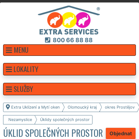
800 66 88 88
MENU
LOKALITY
SLUŽBY
Extra Uklízení a Mytí oken
Olomoucký kraj
okres Prostějov
Nezamyslice
Úklidy společných prostor
ÚKLID SPOLEČNÝCH PROSTOR
Objednat