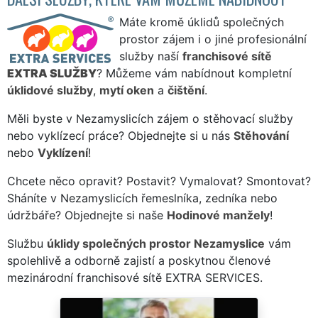
Máte kromě úklidů společných
prostor zájem i o jiné profesionální
služby naší
franchisové sítě
EXTRA SLUŽBY
? Můžeme vám nabídnout kompletní
úklidové služby
,
mytí oken
a
čištění
.
Měli byste v Nezamyslicích zájem o stěhovací služby
nebo vyklízecí práce? Objednejte si u nás
Stěhování
nebo
Vyklízení
!
Chcete něco opravit? Postavit? Vymalovat? Smontovat?
Sháníte v Nezamyslicích řemeslníka, zedníka nebo
údržbáře? Objednejte si naše
Hodinové manžely
!
Službu
úklidy společných prostor Nezamyslice
vám
spolehlivě a odborně zajistí a poskytnou členové
mezinárodní franchisové sítě EXTRA SERVICES.