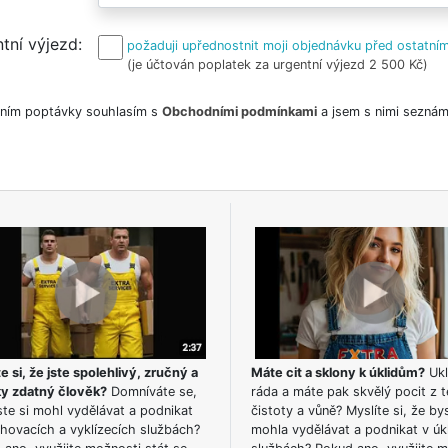
tní výjezd
požaduji upřednostnit moji objednávku před ostatním
(je účtován poplatek za urgentní výjezd 2 500 Kč)
ním poptávky souhlasím s
Obchodními podmínkami
a jsem s nimi seznám
e si, že jste spolehlivý, zručný a
Máte cit a sklony k úklidům?
Ukl
ky zdatný člověk?
Domníváte se,
ráda a máte pak skvělý pocit z t
te si mohl vydělávat a podnikat
čistoty a vůně? Myslíte si, že by
hovacích a vyklízecích službách?
mohla vydělávat a podnikat v úk