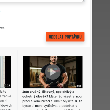
i
en.
ízíte
Jste zručný, šikovný, spolehlivý a
é zářivé
ochotný člověk?
Máte rád všestrannou
ste si
práci a komunikaci s lidmi? Myslíte si, že
lidových
byste si mohl vydělávat a podnikat v