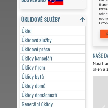
Pokud 
člene
EXTR
stěhov
ÚKLIDOVÉ SLUŽBY
neome
Evrops
Úklid
Úklidové služby
Úklidové práce
NAŠE D
Úklidy kanceláří
Naši fra
Úklidy firem
oken a ž
Úklidy bytů
ÚKLID A ÚKLIDOVÉ SLUŽ
Úklidy domů
Franchisová síť EXTRA UKLÍZENÍ z
Úklidy domácností
Žamberku profesionální, kvalitní, a
Generální úklidy
Poskytujeme náš servis 24 hodin 