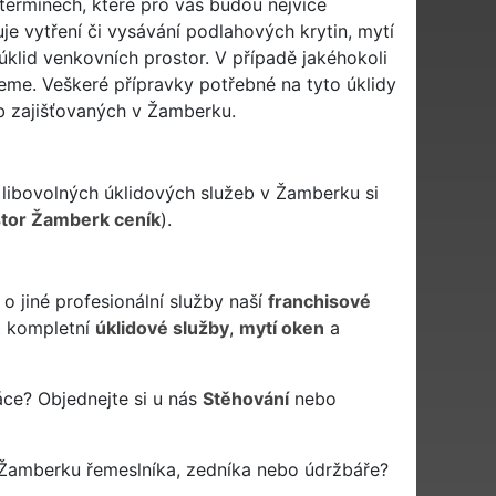
ermínech, které pro vás budou nejvíce
e vytření či vysávání podlahových krytin, mytí
 úklid venkovních prostor. V případě jakéhokoli
neme. Veškeré přípravky potřebné na tyto úklidy
b zajišťovaných v Žamberku.
libovolných úklidových služeb v Žamberku si
stor Žamberk ceník
).
o jiné profesionální služby naší
franchisové
 kompletní
úklidové služby
,
mytí oken
a
áce? Objednejte si u nás
Stěhování
nebo
 Žamberku řemeslníka, zedníka nebo údržbáře?