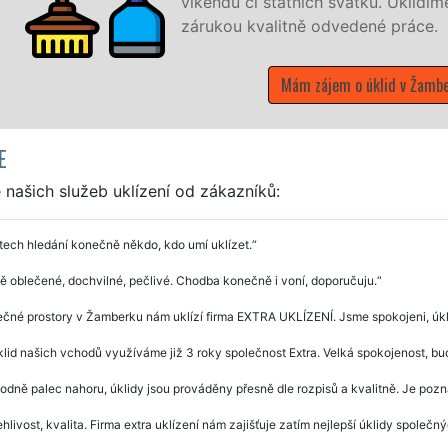
íme vše, co zákazník žádá a to se
.
berku
E
našich služeb uklízení od zákazníků:
tech hledání konečně někdo, kdo umí uklízet.
 oblečené, dochvilné, pečlivé. Chodba konečně i voní, doporučuju.
čné prostory v Žamberku nám uklízí firma EXTRA UKLÍZENÍ. Jsme spokojeni, úkl
lid našich vchodů využíváme již 3 roky společnost Extra. Velká spokojenost, bu
dně palec nahoru, úklidy jsou prováděny přesně dle rozpisů a kvalitně. Je pozna
hlivost, kvalita. Firma extra uklízení nám zajišťuje zatím nejlepší úklidy společný