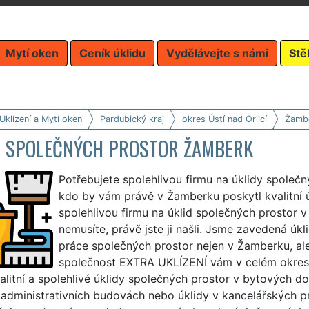
Mytí oken
Ceník úklidu
Vydělávejte s námi
Stě
Uklízení a Mytí oken
Pardubický kraj
okres Ústí nad Orlicí
Žamb
D SPOLEČNÝCH PROSTOR ŽAMBERK
Potřebujete spolehlivou firmu na úklidy společ
kdo by vám právě v Žamberku poskytl kvalitní ú
spolehlivou firmu na úklid společných prostor
nemusíte, právě jste ji našli. Jsme zavedená úkl
práce společných prostor nejen v Žamberku, al
společnost EXTRA UKLÍZENÍ vám v celém okrese 
alitní a spolehlivé úklidy společných prostor v bytových do
 administrativních budovách nebo úklidy v kancelářských p