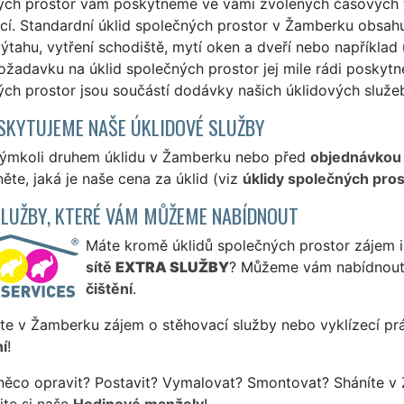
ých prostor vám poskytneme ve vámi zvolených časových t
cí. Standardní úklid společných prostor v Žamberku obsahuj
výtahu, vytření schodiště, mytí oken a dveří nebo například
ožadavku na úklid společných prostor jej mile rádi poskyt
ých prostor jsou součástí dodávky našich úklidových služe
SKYTUJEME NAŠE ÚKLIDOVÉ SLUŽBY
kýmkoli druhem úklidu v Žamberku nebo před
objednávkou
ěte, jaká je naše cena za úklid (viz
úklidy společných pro
SLUŽBY, KTERÉ VÁM MŮŽEME NABÍDNOUT
Máte kromě úklidů společných prostor zájem i 
sítě
EXTRA SLUŽBY
? Můžeme vám nabídnout
čištění
.
te v Žamberku zájem o stěhovací služby nebo vyklízecí pr
í
!
něco opravit? Postavit? Vymalovat? Smontovat? Sháníte v
jte si naše
Hodinové manžely
!