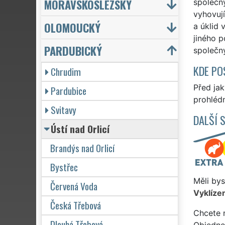
MORAVSKOSLEZSKÝ
společn
vyhovují
OLOMOUCKÝ
a úklid 
jiného p
PARDUBICKÝ
společn
KDE PO
Chrudim
Před ja
Pardubice
prohlédn
Svitavy
DALŠÍ 
Ústí nad Orlicí
Brandýs nad Orlicí
Bystřec
Měli bys
Červená Voda
Vyklízen
Česká Třebová
Chcete 
Dlouhá Třebová
Objedne