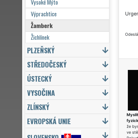
Vysoké Mýto
Výprachtice
Urgen
Žamberk
Odeslá
Žichlínek
PLZEŇSKÝ
STŘEDOČESKÝ
ÚSTECKÝ
VYSOČINA
ZLÍNSKÝ
Myslít
EVROPSKÁ UNIE
fyzic
že bys
ve stě
SLOVENSKO