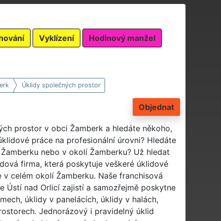
hování
Vyklízení
Hodinový manžel
erk
Úklidy společných prostor
Objednat
ných prostor v obci Žamberk a hledáte někoho,
klidové práce na profesionální úrovni? Hledáte
 v Žamberku nebo v okolí Žamberku? Už hledat
idová firma, která poskytuje veškeré úklidové
e v celém okolí Žamberku. Naše franchisová
Ústí nad Orlicí zajistí a samozřejmě poskytne
mech, úklidy v panelácích, úklidy v halách,
rostorech. Jednorázový i pravidelný úklid