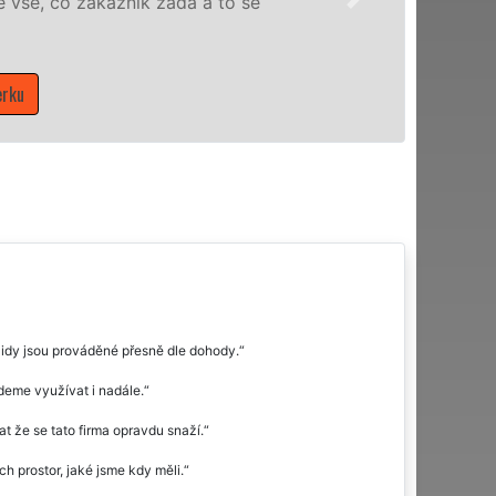
domácnosti v celém Pardubickém kraji
Mám zájem o úklidové služby v Ž
idy jsou prováděné přesně dle dohody.
deme využívat i nadále.
t že se tato firma opravdu snaží.
ch prostor, jaké jsme kdy měli.