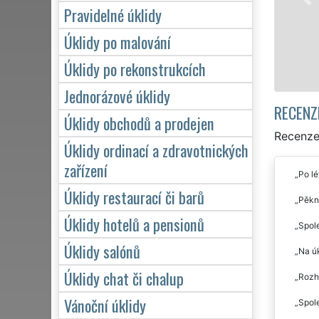
víkendů či státních svátků. Uklid
Pravidelné úklidy
zárukou kvalitně odvedené práce
Úklidy po malování
Mám zájem o úklid v Žam
Úklidy po rekonstrukcích
Jednorázové úklidy
RECENZ
Úklidy obchodů a prodejen
Recenze 
Úklidy ordinací a zdravotnických
zařízení
Po lé
Úklidy restaurací či barů
Pěkně
Úklidy hotelů a pensionů
Spole
Úklidy salónů
Na úk
Úklidy chat či chalup
Rozho
Vánoční úklidy
Spole