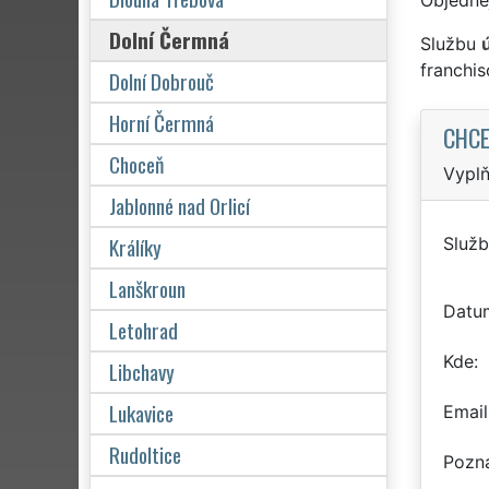
Dolní Čermná
Službu
franchi
Dolní Dobrouč
Horní Čermná
CHCE
Choceň
Vyplň
Jablonné nad Orlicí
Králíky
Služb
Lanškroun
Datu
Letohrad
Kde
Libchavy
Lukavice
Email
Rudoltice
Pozn