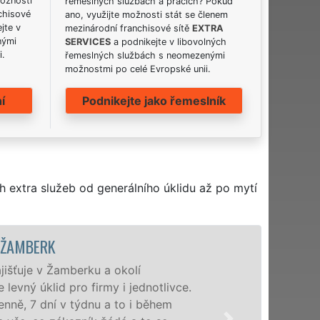
možnosti
řemeslných službách a pracích? Pokud
chisové
ano, využijte možnosti stát se členem
jte v
mezinárodní franchisové sítě
EXTRA
nými
SERVICES
a podnikejte v libovolných
i.
řemeslných službách s neomezenými
možnostmi po celé Evropské unii.
í
Podnikejte jako řemeslník
h extra služeb od generálního úklidu až po mytí
ÚKLIDOVÁ SLUŽBA A ČINNOST
Naše společnost EXTRA UKLÍZENÍ p
profesionální úklidové služby NON-
nabízíme pro všechny obchodní společ