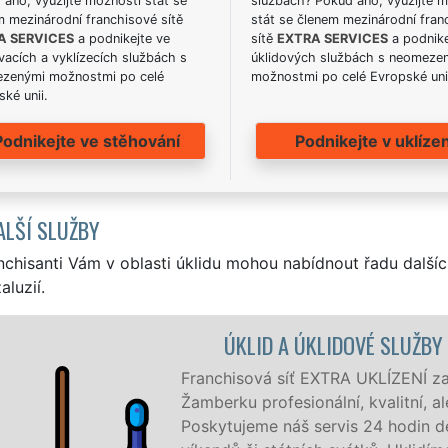
ano, využijte možnosti stát se
službách? Pokud ano, využijte 
m mezinárodní franchisové sítě
stát se členem mezinárodní fran
A SERVICES
a podnikejte ve
sítě
EXTRA SERVICES
a podnike
acích a vyklízecích službách s
úklidových službách s neomeze
zenými možnostmi po celé
možnostmi po celé Evropské uni
ké unii.
Podnikejte ve stěhování
Podnikejte v uklízen
ALŠÍ SLUŽBY
nchisanti Vám v oblasti úklidu mohou nabídnout řadu dalšíc
aluzií.
BY ŽAMBERK
ajišťuje v Žamberku a okolí
le levný úklid pro firmy i jednotlivce.
denně, 7 dní v týdnu a to i během