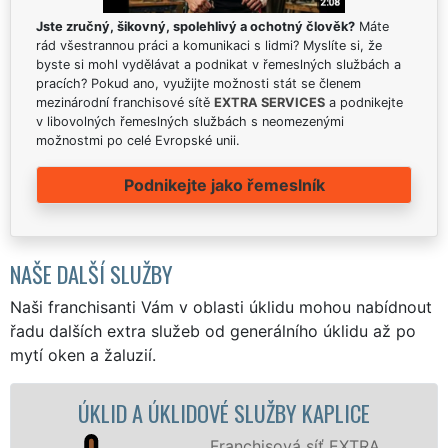
Jste zručný, šikovný, spolehlivý a ochotný člověk?
Máte
rád všestrannou práci a komunikaci s lidmi? Myslíte si, že
byste si mohl vydělávat a podnikat v řemeslných službách a
pracích? Pokud ano, využijte možnosti stát se členem
mezinárodní franchisové sítě
EXTRA SERVICES
a podnikejte
v libovolných řemeslných službách s neomezenými
možnostmi po celé Evropské unii.
Podnikejte jako řemeslník
NAŠE DALŠÍ SLUŽBY
Naši franchisanti Vám v oblasti úklidu mohou nabídnout
řadu dalších extra služeb od generálního úklidu až po
mytí oken a žaluzií.
 A ÚKLIDOVÉ SLUŽBY KAPLICE
ÚKLIDOVÁ 
Franchisová síť EXTRA