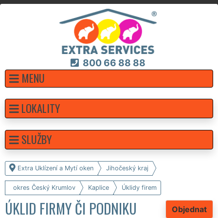
800 66 88 88
MENU
LOKALITY
SLUŽBY
Extra Uklízení a Mytí oken
Jihočeský kraj
okres Český Krumlov
Kaplice
Úklidy firem
ÚKLID FIRMY ČI PODNIKU
Objednat