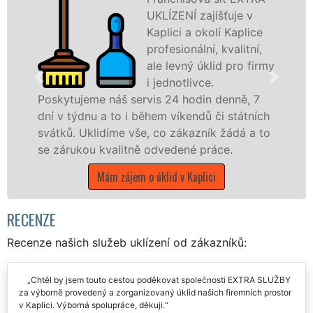
UKLÍZENÍ zajišťuje v
Kaplici a okolí Kaplice
profesionální, kvalitní,
ale levný úklid pro firmy
i jednotlivce.
e náš servis 24 hodin denně, 7
nabízíme pro
u a to i během víkendů či státních
státní podnik
lidíme vše, co zákazník žádá a to
Jihočeském kra
 kvalitně odvedené práce.
Mám záj
Mám zájem o úklid v Kaplici
RECENZE
Recenze našich služeb uklízení od zákazníků:
Chtěl by jsem touto cestou poděkovat společnosti EXTRA SLUŽBY
za výborně provedený a zorganizovaný úklid našich firemních prostor
v Kaplici. Výborná spolupráce, děkuji.