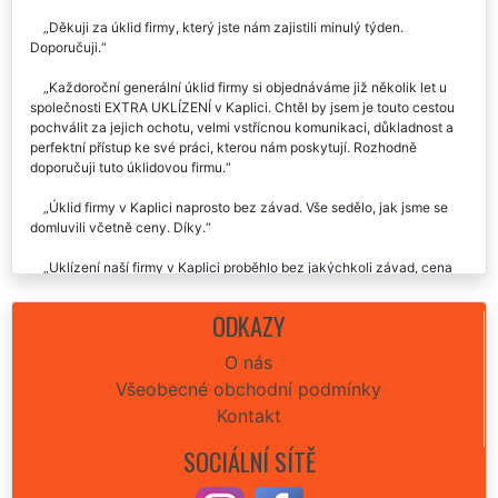
Děkuji za úklid firmy, který jste nám zajistili minulý týden.
Doporučuji.
Každoroční generální úklid firmy si objednáváme již několik let u
společnosti EXTRA UKLÍZENÍ v Kaplici. Chtěl by jsem je touto cestou
pochválit za jejich ochotu, velmi vstřícnou komunikaci, důkladnost a
perfektní přístup ke své práci, kterou nám poskytují. Rozhodně
doporučuji tuto úklidovou firmu.
Úklid firmy v Kaplici naprosto bez závad. Vše sedělo, jak jsme se
domluvili včetně ceny. Díky.
Uklízení naší firmy v Kaplici proběhlo bez jakýchkoli závad, cena
souhlasila, doba práce souhlasila. Byly nám poskytnuty velmi
profesionální služby. Děkujeme.
ODKAZY
Včera jste nám uklízeli firemní prostory v Kaplici. Chtěla by jsem
O nás
moc poděkovat za vaši ochotu a vstřícnost. Společnost extra uklízení
Všeobecné obchodní podmínky
budu skutečně všude doporučovat a rozhodně budu i do budoucna
využívat vaše úklidové služby. Děkuji.
Kontakt
SOCIÁLNÍ SÍTĚ