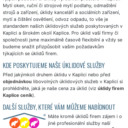
Mytí oken, ruční či strojové mytí podlahy, odmaštění
strojů a zařízení, úklidy kanceláří a sociálních zařízení,
mytí a čištění osvětlení, odvoz odpadu, to vše je
standardem našich úklidových služeb poskytovaných v
Kaplici a širokém okolí Kaplice. Pro úklid vaší firmy či
společnosti jsme maximálně časově flexibilní a vždy se
budeme snažit přizpůsobit vašim požadavkům
týkajících se úklidů firem.
KDE POSKYTUJEME NAŠE ÚKLIDOVÉ SLUŽBY
Před jakýmkoli druhem úklidu v Kaplici nebo před
objednávkou
libovolných úklidových služeb v Kaplici si
prohlédněte, jaká je naše cena za úklid (viz
úklidy firem
Kaplice ceník
).
DALŠÍ SLUŽBY, KTERÉ VÁM MŮŽEME NABÍDNOUT
Máte kromě úklidů firem zájem i o
jiné profesionální služby naší