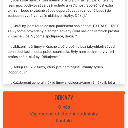
Včera jste nám uklízeli firemní prostory v Krásné Lípě. Chtěla by
jsem moc poděkovat za vaši ochotu a vstřícnost. Společnost extra
uklízení budu skutečně všude doporučovat a rozhodně budu i do
budoucna využívat vaše úklidové služby. Děkuji.
Chtěl by jsem touto cestou poděkovat společnosti EXTRA SLUŽBY
za výborně provedený a zorganizovaný úklid našich firemních prostor
v Krásné Lípě. Výborná spolupráce, děkuji.
Uklízení naší firmy v Krásné Lípě proběhlo bez jakýchkoli závad,
cena souhlasila, doba práce souhlasila. Byly nám poskytnuty velmi
profesionální služby. Děkujeme.
Děkuji za úklid firmy, který jste nám zajistili minulý týden.
Doporučuji.
Každoroční generální úklid firmy si objednáváme již několik let u
společnosti EXTRA UKLÍZENÍ v Krásné Lípě. Chtěl by jsem je touto
cestou pochválit za jejich ochotu, velmi vstřícnou komunikaci,
ODKAZY
důkladnost a perfektní přístup ke své práci, kterou nám poskytují.
Rozhodně doporučuji tuto úklidovou firmu.
O nás
Všeobecné obchodní podmínky
Úklid firmy v Krásné Lípě naprosto bez závad. Vše sedělo, jak jsme
se domluvili včetně ceny. Díky.
Kontakt