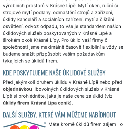
výrobních prostorů v Krásné Lípě. Mytí oken, ruční či
strojové mytí podlahy, odmaštění strojů a zařízení,
úklidy kanceláří a sociálních zařízení, mytí a čištění
osvětlení, odvoz odpadu, to vše je standardem našich
úklidových služeb poskytovaných v Krásné Lípě a
širokém okolí Krásné Lípy. Pro úklid vaší firmy či
společnosti jsme maximálně časově flexibilní a vždy se
budeme snažit přizpůsobit vašim požadavkům
týkajících se úklidů firem.
KDE POSKYTUJEME NAŠE ÚKLIDOVÉ SLUŽBY
Před jakýmkoli druhem úklidu v Krásné Lípě nebo před
objednávkou
libovolných úklidových služeb v Krásné
Lípě si prohlédněte, jaká je naše cena za úklid (viz
úklidy firem Krásná Lípa ceník
).
DALŠÍ SLUŽBY, KTERÉ VÁM MŮŽEME NABÍDNOUT
Máte kromě úklidů firem zájem i o