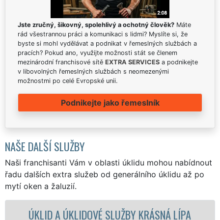
Jste zručný, šikovný, spolehlivý a ochotný člověk?
Máte
rád všestrannou práci a komunikaci s lidmi? Myslíte si, že
byste si mohl vydělávat a podnikat v řemeslných službách a
pracích? Pokud ano, využijte možnosti stát se členem
mezinárodní franchisové sítě
EXTRA SERVICES
a podnikejte
v libovolných řemeslných službách s neomezenými
možnostmi po celé Evropské unii.
Podnikejte jako řemeslník
NAŠE DALŠÍ SLUŽBY
Naši franchisanti Vám v oblasti úklidu mohou nabídnout
řadu dalších extra služeb od generálního úklidu až po
mytí oken a žaluzií.
 ÚKLIDOVÉ SLUŽBY KRÁSNÁ LÍPA
ÚKLIDOVÁ 