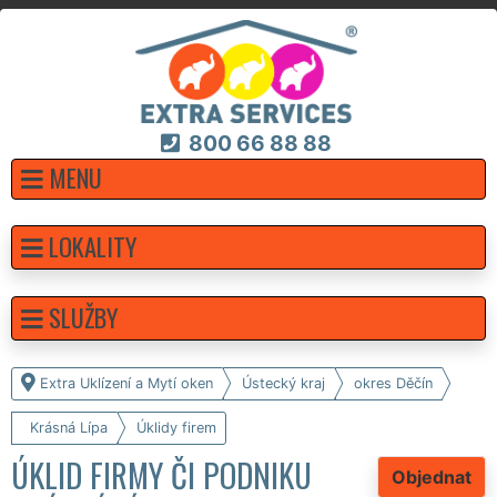
800 66 88 88
MENU
LOKALITY
SLUŽBY
Extra Uklízení a Mytí oken
Ústecký kraj
okres Děčín
Krásná Lípa
Úklidy firem
ÚKLID FIRMY ČI PODNIKU
Objednat