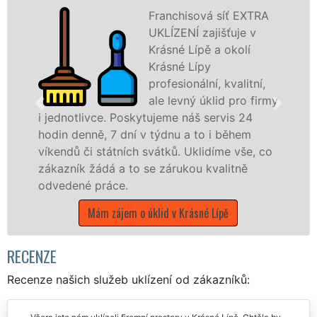
Franchisová síť EXTRA
UKLÍZENÍ zajišťuje v
Krásné Lípě a okolí
Krásné Lípy
profesionální, kvalitní,
ale levný úklid pro firmy
vce. Poskytujeme náš servis 24
ě, 7 dní v týdnu a to i během
nabízíme pro
 státních svátků. Uklidíme vše, co
státní podnik
ádá a to se zárukou kvalitně
Ústeckém kraji
práce.
Mám zájem
ám zájem o úklid v Krásné Lípě
RECENZE
Recenze našich služeb uklízení od zákazníků: