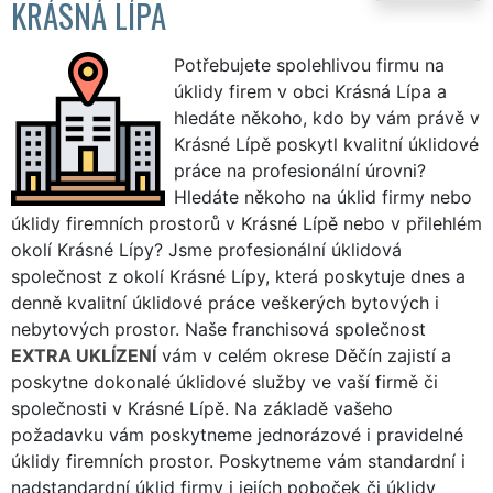
KRÁSNÁ LÍPA
Potřebujete spolehlivou firmu na
úklidy firem v obci Krásná Lípa a
hledáte někoho, kdo by vám právě v
Krásné Lípě poskytl kvalitní úklidové
práce na profesionální úrovni?
Hledáte někoho na úklid firmy nebo
úklidy firemních prostorů v Krásné Lípě nebo v přilehlém
okolí Krásné Lípy? Jsme profesionální úklidová
společnost z okolí Krásné Lípy, která poskytuje dnes a
denně kvalitní úklidové práce veškerých bytových i
nebytových prostor. Naše franchisová společnost
EXTRA UKLÍZENÍ
vám v celém okrese Děčín zajistí a
poskytne dokonalé úklidové služby ve vaší firmě či
společnosti v Krásné Lípě. Na základě vašeho
požadavku vám poskytneme jednorázové i pravidelné
úklidy firemních prostor. Poskytneme vám standardní i
nadstandardní úklid firmy i jejích poboček či úklidy