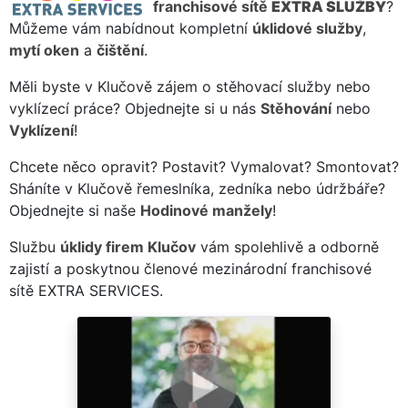
franchisové sítě
EXTRA SLUŽBY
?
Můžeme vám nabídnout kompletní
úklidové služby
,
mytí oken
a
čištění
.
Měli byste v Klučově zájem o stěhovací služby nebo
vyklízecí práce? Objednejte si u nás
Stěhování
nebo
Vyklízení
!
Chcete něco opravit? Postavit? Vymalovat? Smontovat?
Sháníte v Klučově řemeslníka, zedníka nebo údržbáře?
Objednejte si naše
Hodinové manžely
!
Službu
úklidy firem Klučov
vám spolehlivě a odborně
zajistí a poskytnou členové mezinárodní franchisové
sítě EXTRA SERVICES.