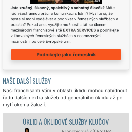
Jste zručný, šikovný, spolehlivý a ochotný člověk?
Máte
rád všestrannou práci a komunikaci s lidmi? Myslíte si, že
byste si mohl vydělávat a podnikat v řemeslných službách a
pracích? Pokud ano, využijte možnosti stát se členem
mezinárodní franchisové sítě
EXTRA SERVICES
a podnikejte
v libovolných řemeslných službách s neomezenými
možnostmi po celé Evropské unii.
Podnikejte jako řemeslník
NAŠE DALŠÍ SLUŽBY
Naši franchisanti Vám v oblasti úklidu mohou nabídnout
řadu dalších extra služeb od generálního úklidu až po
mytí oken a žaluzií.
ÚKLID A ÚKLIDOVÉ SLUŽBY KLUČOV
Ú
Franchisová síť EXTRA