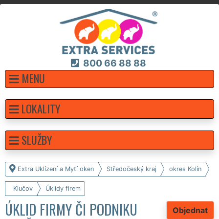
800 66 88 88
MENU
LOKALITY
SLUŽBY
Extra Uklízení a Mytí oken
Středočeský kraj
okres Kolín
Klučov
Úklidy firem
ÚKLID FIRMY ČI PODNIKU
Objednat