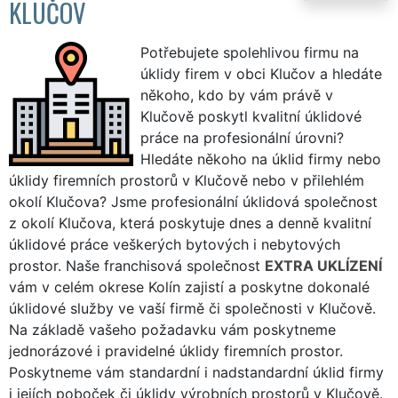
KLUČOV
Potřebujete spolehlivou firmu na
úklidy firem v obci Klučov a hledáte
někoho, kdo by vám právě v
Klučově poskytl kvalitní úklidové
práce na profesionální úrovni?
Hledáte někoho na úklid firmy nebo
úklidy firemních prostorů v Klučově nebo v přilehlém
okolí Klučova? Jsme profesionální úklidová společnost
z okolí Klučova, která poskytuje dnes a denně kvalitní
úklidové práce veškerých bytových i nebytových
prostor. Naše franchisová společnost
EXTRA UKLÍZENÍ
vám v celém okrese Kolín zajistí a poskytne dokonalé
úklidové služby ve vaší firmě či společnosti v Klučově.
Na základě vašeho požadavku vám poskytneme
jednorázové i pravidelné úklidy firemních prostor.
Poskytneme vám standardní i nadstandardní úklid firmy
i jejích poboček či úklidy výrobních prostorů v Klučově.