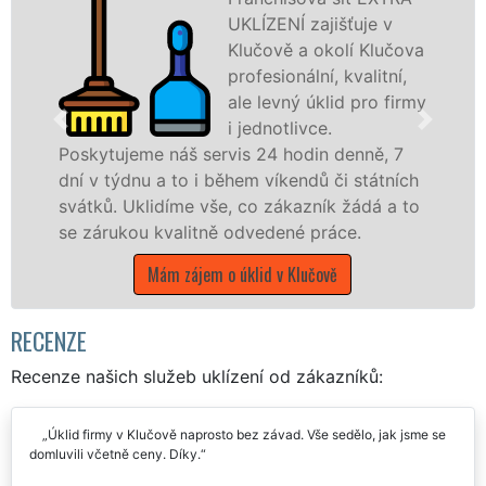
UKLÍZENÍ zajišťuje v
Klučově a okolí Klučova
profesionální, kvalitní,
ale levný úklid pro firmy
i jednotlivce.
Poskytujeme náš servis 24 hodin denně, 7
na
dní v týdnu a to i během víkendů či státních
stá
svátků. Uklidíme vše, co zákazník žádá a to
Stř
se zárukou kvalitně odvedené práce.
Mám zájem o úklid v Klučově
RECENZE
Recenze našich služeb uklízení od zákazníků:
Úklid firmy v Klučově naprosto bez závad. Vše sedělo, jak jsme se
domluvili včetně ceny. Díky.