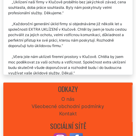
Uklízení naší firmy v Klučově proběhlo bez jakýchkoli závad, cena
souhlasila, doba práce souhlasila. Byly nám poskytnuty velmi
profesionální služby. Děkujeme.
Každoroční generální úklid firmy si objednáváme již několik let u
společnosti EXTRA UKLÍZENÍ v Klučově. Chtěl by jsem je touto cestou
pochválit za jejich ochotu, velmi vstřícnou komunikaci, důkladnost a
perfektní přístup ke své práci, kterou nám poskytují. Rozhodně
doporučuji tuto úklidovou firmu.
Včera jste nám uklízeli firemní prostory v Klučově. Chtěla by jsem
moc poděkovat za vaši ochotu a vstřícnost. Společnost extra uklízení
budu skutečně všude doporučovat a rozhodně budu i do budoucna
využívat vaše úklidové služby. Děkuji.
Chtěl by jsem touto cestou poděkovat společnosti EXTRA SLUŽBY
ODKAZY
za výborně provedený a zorganizovaný úklid našich firemních prostor
v Klučově. Výborná spolupráce, děkuji.
O nás
Všeobecné obchodní podmínky
Děkuji za úklid firmy, který jste nám zajistili minulý týden.
Doporučuji.
Kontakt
SOCIÁLNÍ SÍTĚ