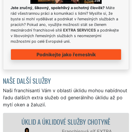
Jste zručný, šikovný, spolehlivý a ochotný člověk?
Máte
rád všestrannou práci a komunikaci s lidmi? Myslíte si, že
byste si mohl vydělávat a podnikat v řemeslných službách a
pracích? Pokud ano, využijte možnosti stát se členem
mezinárodní franchisové sítě
EXTRA SERVICES
a podnikejte
v libovolných řemeslných službách s neomezenými
možnostmi po celé Evropské unii.
Podnikejte jako řemeslník
NAŠE DALŠÍ SLUŽBY
Naši franchisanti Vám v oblasti úklidu mohou nabídnout
řadu dalších extra služeb od generálního úklidu až po
mytí oken a žaluzií.
LIDOVÉ SLUŽBY CHOTYNĚ
ÚKLIDOVÁ SLUŽ
Franchisová síť EXTRA