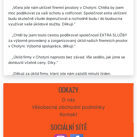
Včera jste nám uklízeli firemní prostory v Chotyni. Chtěla by jsem
moc poděkovat za vaši ochotu a vstřícnost. Společnost extra uklízení
budu skutečně všude doporučovat a rozhodně budu i do budoucna
využívat vaše úklidové služby. Děkuji.
Chtěl by jsem touto cestou poděkovat společnosti EXTRA SLUŽBY
za výborně provedený a zorganizovaný úklid našich firemních prostor
v Chotyni. Výborná spolupráce, děkuji.
Úklid firmy v Chotyni naprosto bez závad. Vše sedělo, jak jsme se
domluvili včetně ceny. Díky.
Děkuji za úklid firmy, který jste nám zajistili minulý týden.
Doporučuji.
ODKAZY
Každoroční generální úklid firmy si objednáváme již několik let u
společnosti EXTRA UKLÍZENÍ v Chotyni. Chtěl by jsem je touto cestou
O nás
pochválit za jejich ochotu, velmi vstřícnou komunikaci, důkladnost a
Všeobecné obchodní podmínky
perfektní přístup ke své práci, kterou nám poskytují. Rozhodně
doporučuji tuto úklidovou firmu.
Kontakt
SOCIÁLNÍ SÍTĚ