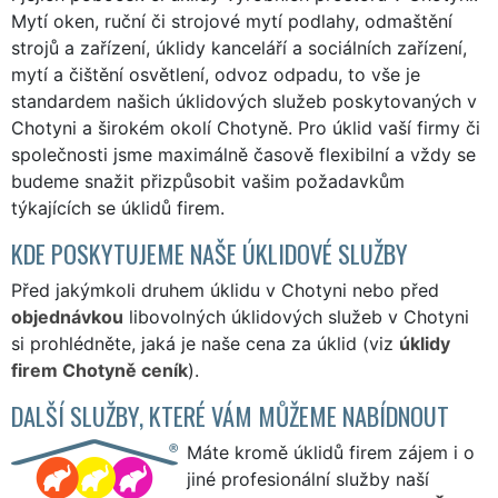
Mytí oken, ruční či strojové mytí podlahy, odmaštění
strojů a zařízení, úklidy kanceláří a sociálních zařízení,
mytí a čištění osvětlení, odvoz odpadu, to vše je
standardem našich úklidových služeb poskytovaných v
Chotyni a širokém okolí Chotyně. Pro úklid vaší firmy či
společnosti jsme maximálně časově flexibilní a vždy se
budeme snažit přizpůsobit vašim požadavkům
týkajících se úklidů firem.
KDE POSKYTUJEME NAŠE ÚKLIDOVÉ SLUŽBY
Před jakýmkoli druhem úklidu v Chotyni nebo před
objednávkou
libovolných úklidových služeb v Chotyni
si prohlédněte, jaká je naše cena za úklid (viz
úklidy
firem Chotyně ceník
).
DALŠÍ SLUŽBY, KTERÉ VÁM MŮŽEME NABÍDNOUT
Máte kromě úklidů firem zájem i o
jiné profesionální služby naší