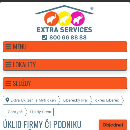
800 66 88 88
MENU
LOKALITY
SLUŽBY
Extra Uklízení a Mytí oken
Liberecký kraj
okres Liberec
Chotyně
Úklidy firem
ÚKLID FIRMY ČI PODNIKU
Objednat