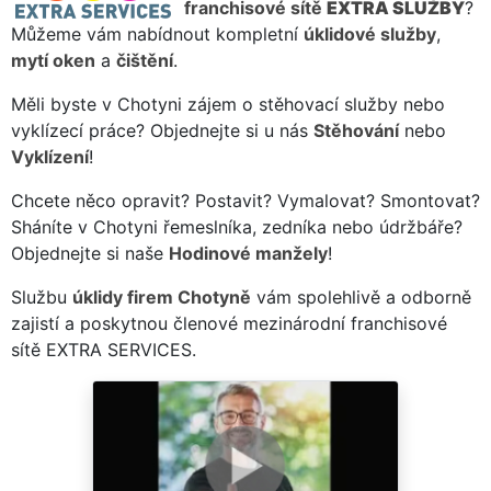
franchisové sítě
EXTRA SLUŽBY
?
Můžeme vám nabídnout kompletní
úklidové služby
,
mytí oken
a
čištění
.
Měli byste v Chotyni zájem o stěhovací služby nebo
vyklízecí práce? Objednejte si u nás
Stěhování
nebo
Vyklízení
!
Chcete něco opravit? Postavit? Vymalovat? Smontovat?
Sháníte v Chotyni řemeslníka, zedníka nebo údržbáře?
Objednejte si naše
Hodinové manžely
!
Službu
úklidy firem Chotyně
vám spolehlivě a odborně
zajistí a poskytnou členové mezinárodní franchisové
sítě EXTRA SERVICES.