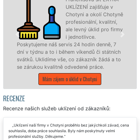
UKLÍZENÍ zajišťuje v
Chotyni a okolí Chotyně
profesionální, kvalitní,
ale levný úklid pro firmy
i jednotlivce.
š servis 24 hodin denně, 7
nabízíme pro všec
o i během víkendů či státních
státní podniky, al
e vše, co zákazník žádá a to
Libereckém kraji s 
litně odvedené práce.
Mám zájem o ú
ájem o úklid v Chotyni
RECENZE
Recenze našich služeb uklízení od zákazníků:
Uklízení naší firmy v Chotyni proběhlo bez jakýchkoli závad, cena
souhlasila, doba práce souhlasila. Byly nám poskytnuty velmi
profesionální služby. Děkujeme.