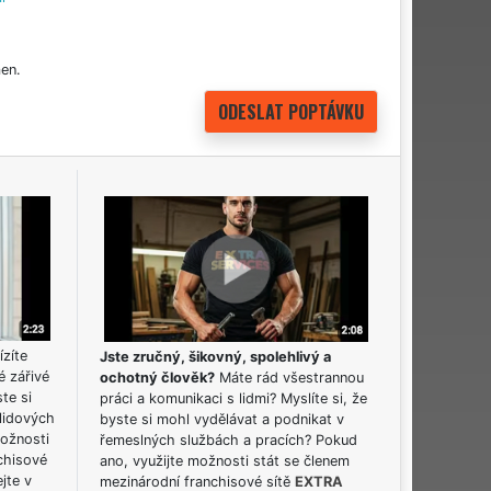
en.
ízíte
Jste zručný, šikovný, spolehlivý a
é zářivé
ochotný člověk?
Máte rád všestrannou
ste si
práci a komunikaci s lidmi? Myslíte si, že
lidových
byste si mohl vydělávat a podnikat v
možnosti
řemeslných službách a pracích? Pokud
chisové
ano, využijte možnosti stát se členem
jte v
mezinárodní franchisové sítě
EXTRA