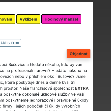
hování
Vyklízení
Hodinový manžel
Úklidy firem
Objednat
v obci Bušovice a hledáte někoho, kdo by vám
áce na profesionální úrovni? Hledáte někoho na
šovicích nebo v přilehlém okolí Bušovic? Jsme
ic, která poskytuje dnes a denně kvalitní
h prostor. Naše franchisová společnost
EXTRA
a poskytne dokonalé úklidové služby ve vaší
ám poskytneme jednorázové i pravidelné úklidy
 firmy i jejích poboček či úklidy výrobních