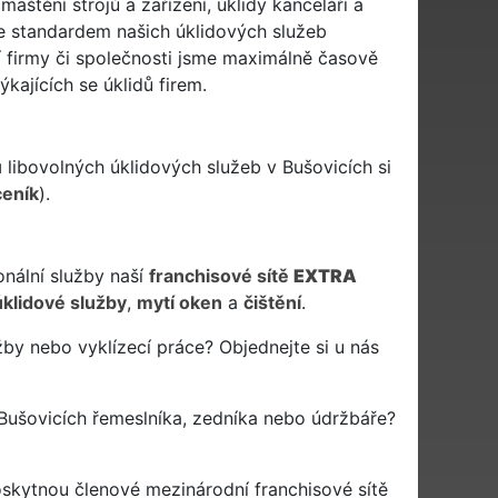
maštění strojů a zařízení, úklidy kanceláří a
 je standardem našich úklidových služeb
í firmy či společnosti jsme maximálně časově
kajících se úklidů firem.
u
libovolných úklidových služeb v Bušovicích si
ceník
).
onální služby naší
franchisové sítě
EXTRA
úklidové služby
,
mytí oken
a
čištění
.
žby nebo vyklízecí práce? Objednejte si u nás
Bušovicích řemeslníka, zedníka nebo údržbáře?
oskytnou členové mezinárodní franchisové sítě