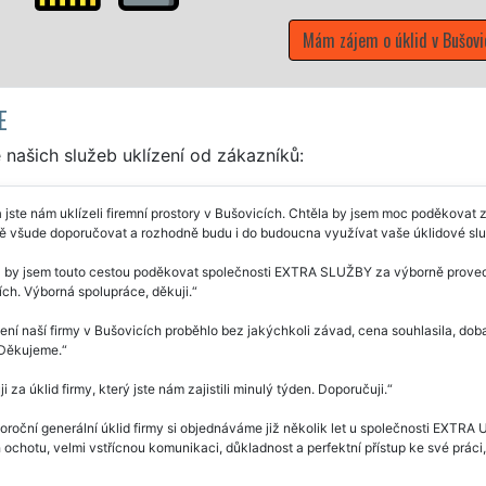
E
našich služeb uklízení od zákazníků:
 jste nám uklízeli firemní prostory v Bušovicích. Chtěla by jsem moc poděkovat z
ě všude doporučovat a rozhodně budu i do budoucna využívat vaše úklidové slu
l by jsem touto cestou poděkovat společnosti EXTRA SLUŽBY za výborně provede
ch. Výborná spolupráce, děkuji.
ení naší firmy v Bušovicích proběhlo bez jakýchkoli závad, cena souhlasila, dob
 Děkujeme.
i za úklid firmy, který jste nám zajistili minulý týden. Doporučuji.
roční generální úklid firmy si objednáváme již několik let u společnosti EXTRA 
h ochotu, velmi vstřícnou komunikaci, důkladnost a perfektní přístup ke své prác