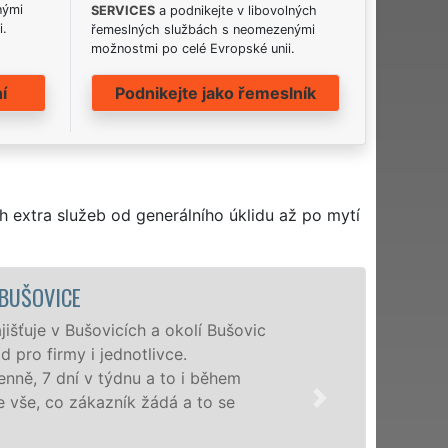
nými
SERVICES
a podnikejte v libovolných
i.
řemeslných službách s neomezenými
možnostmi po celé Evropské unii.
í
Podnikejte jako řemeslník
h extra služeb od generálního úklidu až po mytí
ÚKLIDOVÁ SLUŽBA A ČINNOSTI BUŠ
Naše společnost EXTRA UKLÍZENÍ poskytu
profesionální úklidové služby NON-STOP.
nabízíme pro všechny obchodní společnosti
domácnosti v celém Plzeňském kraji s jist