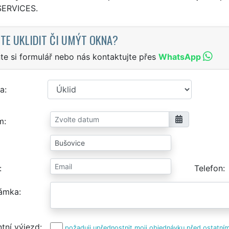
SERVICES.
TE UKLIDIT ČI UMÝT OKNA?
te si formulář nebo nás kontaktujte přes
WhatsApp
a
m
Telefon
ámka
tní výjezd
požaduji upřednostnit moji objednávku před ostatním