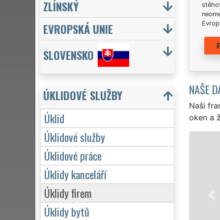
ZLÍNSKÝ
stěhov
neome
Evrops
EVROPSKÁ UNIE
SLOVENSKO
NAŠE D
ÚKLIDOVÉ SLUŽBY
Naši fra
Úklid
oken a ž
Úklidové služby
ÚKLID A ÚKLIDOVÉ SLUŽBY BU
Úklidové práce
Franchisová síť EXTRA UKLÍZENÍ zajišťu
Úklidy kanceláří
profesionální, kvalitní, ale levný úklid p
Poskytujeme náš servis 24 hodin denně,
Úklidy firem
víkendů či státních svátků. Uklidíme vš
Úklidy bytů
zárukou kvalitně odvedené práce.