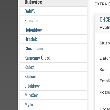
Bušovice
EXTRA 
Dobřív
CHCE
Ejpovice
Vyplň
Holoubkov
Hrádek
Služb
Cheznovice
Kamenný Újezd
Datu
Kařez
Kde
Klabava
Email
Litohlavy
Pozn
Mirošov
Mýto
Urgen