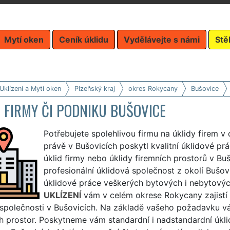
Mytí oken
Ceník úklidu
Vydělávejte s námi
Stě
Uklízení a Mytí oken
Plzeňský kraj
okres Rokycany
Bušovice
 FIRMY ČI PODNIKU BUŠOVICE
Potřebujete spolehlivou firmu na úklidy firem 
právě v Bušovicích poskytl kvalitní úklidové pr
úklid firmy nebo úklidy firemních prostorů v Bu
profesionální úklidová společnost z okolí Bušov
úklidové práce veškerých bytových i nebytovýc
UKLÍZENÍ
vám v celém okrese Rokycany zajistí 
i společnosti v Bušovicích. Na základě vašeho požadavku v
h prostor. Poskytneme vám standardní i nadstandardní úklid