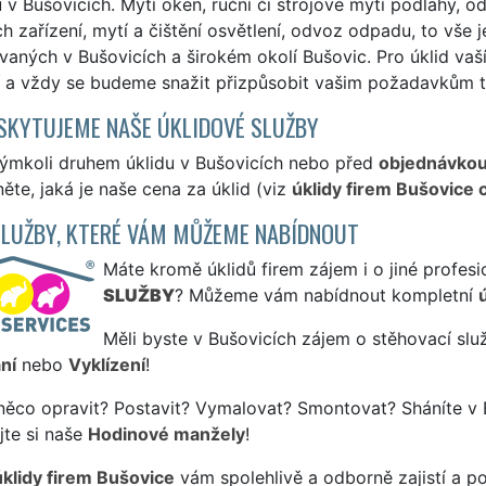
 v Bušovicích. Mytí oken, ruční či strojové mytí podlahy, od
ch zařízení, mytí a čištění osvětlení, odvoz odpadu, to vše
aných v Bušovicích a širokém okolí Bušovic. Pro úklid vaš
ní a vždy se budeme snažit přizpůsobit vašim požadavkům tý
SKYTUJEME NAŠE ÚKLIDOVÉ SLUŽBY
kýmkoli druhem úklidu v Bušovicích nebo před
objednávko
ěte, jaká je naše cena za úklid (viz
úklidy firem Bušovice 
SLUŽBY, KTERÉ VÁM MŮŽEME NABÍDNOUT
Máte kromě úklidů firem zájem i o jiné profesi
SLUŽBY
? Můžeme vám nabídnout kompletní
Měli byste v Bušovicích zájem o stěhovací slu
ní
nebo
Vyklízení
!
něco opravit? Postavit? Vymalovat? Smontovat? Sháníte v 
jte si naše
Hodinové manžely
!
úklidy firem Bušovice
vám spolehlivě a odborně zajistí a p