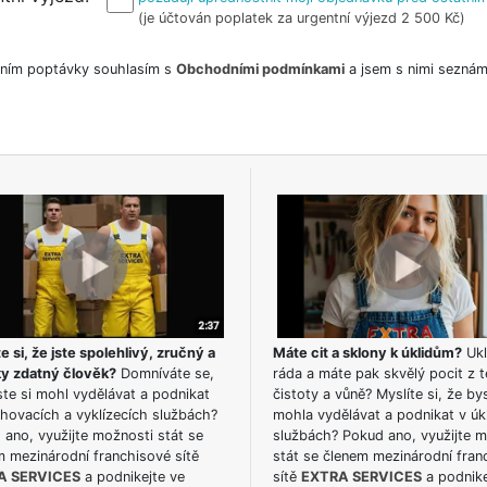
(je účtován poplatek za urgentní výjezd 2 500 Kč)
ním poptávky souhlasím s
Obchodními podmínkami
a jsem s nimi seznám
e si, že jste spolehlivý, zručný a
Máte cit a sklony k úklidům?
Ukl
ky zdatný člověk?
Domníváte se,
ráda a máte pak skvělý pocit z t
te si mohl vydělávat a podnikat
čistoty a vůně? Myslíte si, že by
hovacích a vyklízecích službách?
mohla vydělávat a podnikat v úk
ano, využijte možnosti stát se
službách? Pokud ano, využijte 
m mezinárodní franchisové sítě
stát se členem mezinárodní fran
A SERVICES
a podnikejte ve
sítě
EXTRA SERVICES
a podnike