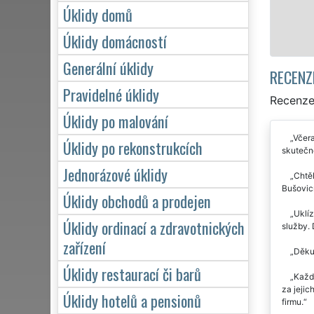
Úklidy domů
Mám zájem o úklid v Bušovicích
Úklidy domácností
Generální úklidy
RECENZ
Pravidelné úklidy
Recenze 
Úklidy po malování
Včera
Úklidy po rekonstrukcích
skutečn
Jednorázové úklidy
Chtě
Bušovicí
Úklidy obchodů a prodejen
Uklíz
Úklidy ordinací a zdravotnických
služby.
zařízení
Děkuj
Úklidy restaurací či barů
Každo
za jejic
Úklidy hotelů a pensionů
firmu.