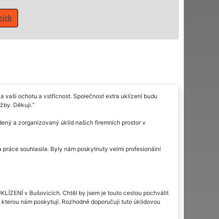
Mám zájem o úklidové služby v Bušovicíc
a vaši ochotu a vstřícnost. Společnost extra uklízení budu
žby. Děkuji.
ný a zorganizovaný úklid našich firemních prostor v
a práce souhlasila. Byly nám poskytnuty velmi profesionální
UKLÍZENÍ v Bušovicích. Chtěl by jsem je touto cestou pochválit
i, kterou nám poskytují. Rozhodně doporučuji tuto úklidovou