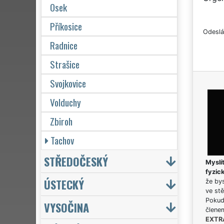
Osek
Příkosice
Odeslá
Radnice
Strašice
Svojkovice
Volduchy
Zbiroh
Tachov
STŘEDOČESKÝ
Myslít
fyzic
ÚSTECKÝ
že bys
ve stě
Pokud 
VYSOČINA
člene
EXTR