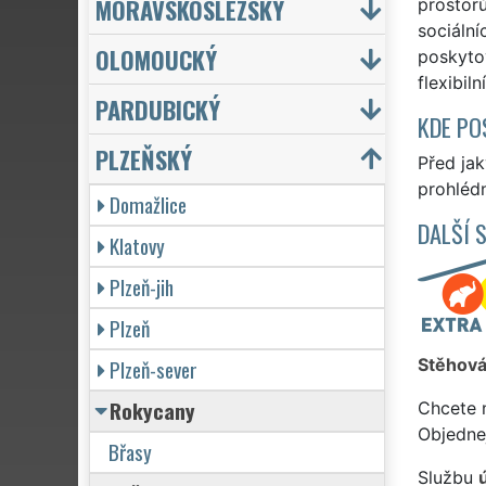
MORAVSKOSLEZSKÝ
prostorů
sociální
OLOMOUCKÝ
poskytov
flexibil
PARDUBICKÝ
KDE PO
PLZEŇSKÝ
Před ja
prohlédn
Domažlice
DALŠÍ 
Klatovy
Plzeň-jih
Plzeň
Plzeň-sever
Stěhová
Rokycany
Chcete 
Objedne
Břasy
Službu