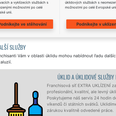
acích a vyklízecích službách s
úklidových službách s neomeze
zenými možnostmi po celé
možnostmi po celé Evropské uni
ké unii.
Podnikejte ve stěhování
Podnikejte v uklízen
ALŠÍ SLUŽBY
nchisanti Vám v oblasti úklidu mohou nabídnout řadu dalšíc
aluzií.
ŠOVICE
je v Bušovicích a okolí Bušovic
ro firmy i jednotlivce.
 7 dní v týdnu a to i během
e, co zákazník žádá a to se