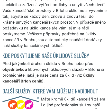
sociálního zařízení, vytření podlahy a umytí všech dveří.
Vaše kancelářské prostory v Brlohu uklidíme a vyvoníme
tak, abyste se každý den, znovu a znovu těšili do
krásně umytých kancelářských prostor. V případě jiného
požadavku na úklid kanceláře vám jej mile rádi
poskytneme. Veškeré přípravky potřebné na úklidy
kanceláří v Brlohu jsou automaticky součástí dodávky
naší služby kancelářských úklidů.
KDE POSKYTUJEME NAŠE ÚKLIDOVÉ SLUŽBY
Před jakýmkoli druhem úklidu v Brlohu nebo před
objednávkou
libovolných úklidových služeb v Brlohu si
prohlédněte, jaká je naše cena za úklid (viz
úklidy
kanceláří Brloh ceník
).
DALŠÍ SLUŽBY, KTERÉ VÁM MŮŽEME NABÍDNOUT
Máte kromě úklidů kanceláří zájem
i o jiné profesionální služby naší