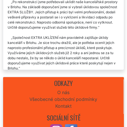
Po rekonstrukci jsme potřebovali uklidit naše kancelářské prostory
v Brlohu. Na základě doporučení jsme si vybrali úklidovou společnost
EXTRA SLUŽBY. Jejich přístup k práci byl velmi profesionální, dodali
veškeré přípravky a postarali se i o vyklizení a likvidaci odpadu po
celé rekonstrukci. Naprosto odborná spolupráce, není co vytknout.
Určitě doporučujeme využívat služeb této úklidové firmy.
Společnost EXTRA UKLÍZENÍ nám pravidelně zajišťuje úklidy
kanceláří v Brlohu. Je sice trochu dražší, ale je potřeba ocenit jejich
naprosto profesionální přístup a preciznost úklidů, které poskytuje.
Využíváme jejich úklidových služeb již 2 roky a ani jednou se za tu
dobu nestalo, že by se někdo o úklid kanceláří nepostaral. Určitě
doporučujeme využívat jejich úklidové práce které poskytují nejen v
Brlohu.
Společnost EXTRA UKLÍZENÍ nám zajišťuje pravidelné úklidy
ODKAZY
našich kanceláří v Brlohu. Slečny jsou velmi spolehlivé a dochvilné.
Jejich práce je naprosto bezchybná, téměř nic se jim nemusí
O nás
vysvětlovat. Rozhodně tuto společnost doporučujeme.
Všeobecné obchodní podmínky
Generální úklid naší kanceláře v Brlohu byl proveden velmi odporně
Kontakt
a pečlivě včetně vyčištění sedaček a koberců. Určitě budeme služeb
této úklidové firmy využívat i nadále.
SOCIÁLNÍ SÍTĚ
Úklid všech kanceláří v Brlohu byl proveden naprosto výborně.