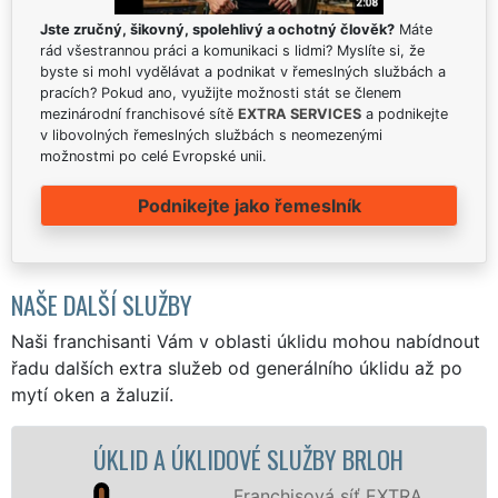
Jste zručný, šikovný, spolehlivý a ochotný člověk?
Máte
rád všestrannou práci a komunikaci s lidmi? Myslíte si, že
byste si mohl vydělávat a podnikat v řemeslných službách a
pracích? Pokud ano, využijte možnosti stát se členem
mezinárodní franchisové sítě
EXTRA SERVICES
a podnikejte
v libovolných řemeslných službách s neomezenými
možnostmi po celé Evropské unii.
Podnikejte jako řemeslník
NAŠE DALŠÍ SLUŽBY
Naši franchisanti Vám v oblasti úklidu mohou nabídnout
řadu dalších extra služeb od generálního úklidu až po
mytí oken a žaluzií.
ID A ÚKLIDOVÉ SLUŽBY BRLOH
ÚKLIDOV
Franchisová síť EXTRA