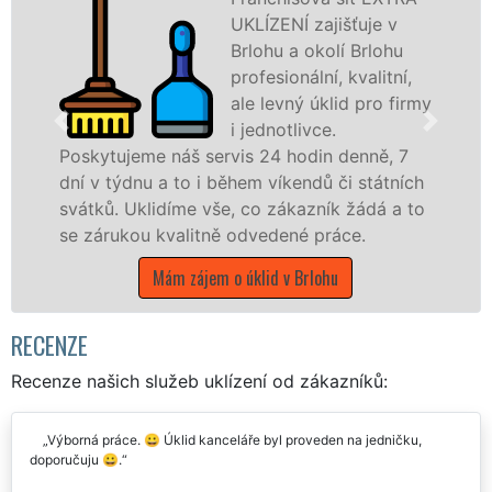
UKLÍZENÍ zajišťuje v
Brlohu a okolí Brlohu
profesionální, kvalitní,
ale levný úklid pro firmy
i jednotlivce.
jeme náš servis 24 hodin denně, 7
nabízíme p
dnu a to i během víkendů či státních
státní podn
Uklidíme vše, co zákazník žádá a to
Jihočeském 
kou kvalitně odvedené práce.
Mám 
Mám zájem o úklid v Brlohu
RECENZE
Recenze našich služeb uklízení od zákazníků:
Výborná práce. 😀 Úklid kanceláře byl proveden na jedničku,
doporučuju 😀.