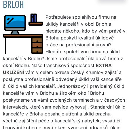
BRLOH
Potřebujete spolehlivou firmu na
úklidy kanceláří v obci Brloh a
hledáte někoho, kdo by vám právě v
Brlohu poskytl kvalitní úklidové
práce na profesionální úrovni?
Hledáte spolehlivou firmu na úklid
kanceláří v Brlohu? Jsme profesionální úklidová firma z
okolí Brlohu. Naše franchisová společnost
EXTRA
UKLÍZENÍ
vám v celém okrese Český Krumlov zajistí a
poskytne profesionálně odvedený úklid vaší kanceláře
či úklid vašich kanceláří. Jednorázový i pravidelný úklid
kanceláře vám v Brlohu a širokém okolí Brlohu
poskytneme ve vámi zvolených termínech a v časových
intervalech, které vám nejvíce vyhovují. Standardní úklid
kanceláře v Brlohu obsahuje utření a úklid prachu,
včetně zajištění péče o kancelářský nábytek, vysátí či
tepování koberce, mytí oken, vynesení odpadků, úklid