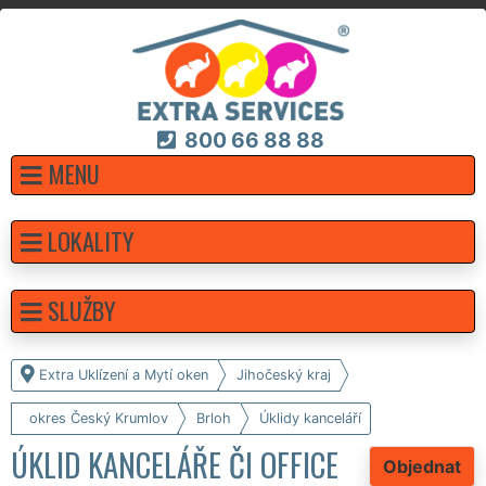
800 66 88 88
MENU
LOKALITY
SLUŽBY
Extra Uklízení a Mytí oken
Jihočeský kraj
okres Český Krumlov
Brloh
Úklidy kanceláří
ÚKLID KANCELÁŘE ČI OFFICE
Objednat