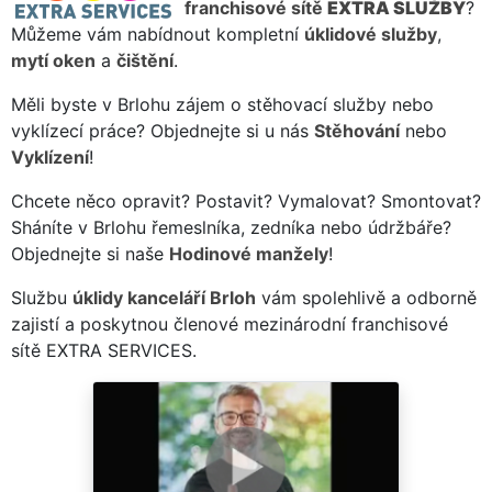
franchisové sítě
EXTRA SLUŽBY
?
Můžeme vám nabídnout kompletní
úklidové služby
,
mytí oken
a
čištění
.
Měli byste v Brlohu zájem o stěhovací služby nebo
vyklízecí práce? Objednejte si u nás
Stěhování
nebo
Vyklízení
!
Chcete něco opravit? Postavit? Vymalovat? Smontovat?
Sháníte v Brlohu řemeslníka, zedníka nebo údržbáře?
Objednejte si naše
Hodinové manžely
!
Službu
úklidy kanceláří Brloh
vám spolehlivě a odborně
zajistí a poskytnou členové mezinárodní franchisové
sítě EXTRA SERVICES.