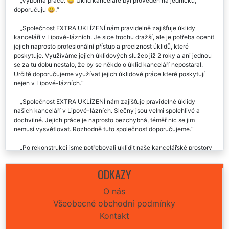
Výborná práce. 😀 Úklid kanceláře byl proveden na jedničku,
doporučuju 😀.
Společnost EXTRA UKLÍZENÍ nám pravidelně zajišťuje úklidy
kanceláří v Lipové-lázních. Je sice trochu dražší, ale je potřeba ocenit
jejich naprosto profesionální přístup a preciznost úklidů, které
poskytuje. Využíváme jejich úklidových služeb již 2 roky a ani jednou
se za tu dobu nestalo, že by se někdo o úklid kanceláří nepostaral.
Určitě doporučujeme využívat jejich úklidové práce které poskytují
nejen v Lipové-lázních.
Společnost EXTRA UKLÍZENÍ nám zajišťuje pravidelné úklidy
našich kanceláří v Lipové-lázních. Slečny jsou velmi spolehlivé a
dochvilné. Jejich práce je naprosto bezchybná, téměř nic se jim
nemusí vysvětlovat. Rozhodně tuto společnost doporučujeme.
Po rekonstrukci jsme potřebovali uklidit naše kancelářské prostory
v Lipové-lázních. Na základě doporučení jsme si vybrali úklidovou
společnost EXTRA SLUŽBY. Jejich přístup k práci byl velmi
ODKAZY
profesionální, dodali veškeré přípravky a postarali se i o vyklizení a
likvidaci odpadu po celé rekonstrukci. Naprosto odborná spolupráce,
O nás
není co vytknout. Určitě doporučujeme využívat služeb této úklidové
Všeobecné obchodní podmínky
firmy.
Kontakt
Generální úklid naší kanceláře v Lipové-lázních byl proveden velmi