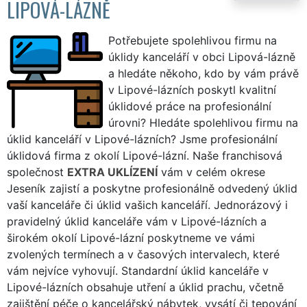
LIPOVÁ-LÁZNĚ
Potřebujete spolehlivou firmu na
úklidy kanceláří v obci Lipová-lázně
a hledáte někoho, kdo by vám právě
v Lipové-lázních poskytl kvalitní
úklidové práce na profesionální
úrovni? Hledáte spolehlivou firmu na
úklid kanceláří v Lipové-lázních? Jsme profesionální
úklidová firma z okolí Lipové-lázní. Naše franchisová
společnost
EXTRA UKLÍZENÍ
vám v celém okrese
Jeseník zajistí a poskytne profesionálně odvedený úklid
vaší kanceláře či úklid vašich kanceláří. Jednorázový i
pravidelný úklid kanceláře vám v Lipové-lázních a
širokém okolí Lipové-lázní poskytneme ve vámi
zvolených termínech a v časových intervalech, které
vám nejvíce vyhovují. Standardní úklid kanceláře v
Lipové-lázních obsahuje utření a úklid prachu, včetně
zajištění péče o kancelářský nábytek, vysátí či tepování