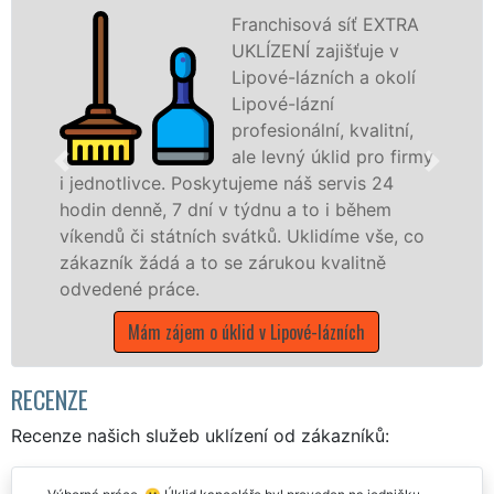
Franchisová síť EXTRA
UKLÍZENÍ zajišťuje v
Lipové-lázních a okolí
Lipové-lázní
profesionální, kvalitní,
ale levný úklid pro firmy
vce. Poskytujeme náš servis 24
ě, 7 dní v týdnu a to i během
nabízíme pro
 státních svátků. Uklidíme vše, co
státní podnik
ádá a to se zárukou kvalitně
Olomouckém kr
práce.
Mám zájem o
m zájem o úklid v Lipové-lázních
RECENZE
Recenze našich služeb uklízení od zákazníků: