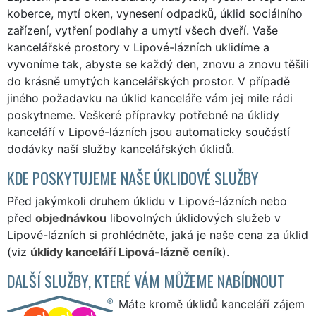
koberce, mytí oken, vynesení odpadků, úklid sociálního
zařízení, vytření podlahy a umytí všech dveří. Vaše
kancelářské prostory v Lipové-lázních uklidíme a
vyvoníme tak, abyste se každý den, znovu a znovu těšili
do krásně umytých kancelářských prostor. V případě
jiného požadavku na úklid kanceláře vám jej mile rádi
poskytneme. Veškeré přípravky potřebné na úklidy
kanceláří v Lipové-lázních jsou automaticky součástí
dodávky naší služby kancelářských úklidů.
KDE POSKYTUJEME NAŠE ÚKLIDOVÉ SLUŽBY
Před jakýmkoli druhem úklidu v Lipové-lázních nebo
před
objednávkou
libovolných úklidových služeb v
Lipové-lázních si prohlédněte, jaká je naše cena za úklid
(viz
úklidy kanceláří Lipová-lázně ceník
).
DALŠÍ SLUŽBY, KTERÉ VÁM MŮŽEME NABÍDNOUT
Máte kromě úklidů kanceláří zájem