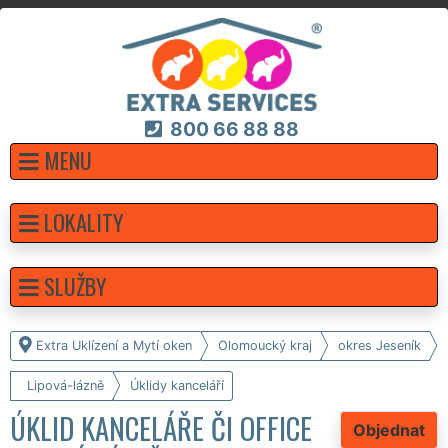
800 66 88 88
MENU
LOKALITY
SLUŽBY
Extra Uklízení a Mytí oken
Olomoucký kraj
okres Jeseník
Lipová-lázně
Úklidy kanceláří
ÚKLID KANCELÁŘE ČI OFFICE
Objednat