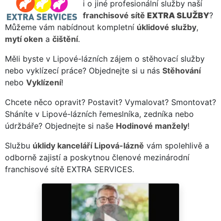
i o jiné profesionální služby naší
franchisové sítě
EXTRA SLUŽBY
?
Můžeme vám nabídnout kompletní
úklidové služby
,
mytí oken
a
čištění
.
Měli byste v Lipové-lázních zájem o stěhovací služby
nebo vyklízecí práce? Objednejte si u nás
Stěhování
nebo
Vyklízení
!
Chcete něco opravit? Postavit? Vymalovat? Smontovat?
Sháníte v Lipové-lázních řemeslníka, zedníka nebo
údržbáře? Objednejte si naše
Hodinové manžely
!
Službu
úklidy kanceláří Lipová-lázně
vám spolehlivě a
odborně zajistí a poskytnou členové mezinárodní
franchisové sítě EXTRA SERVICES.