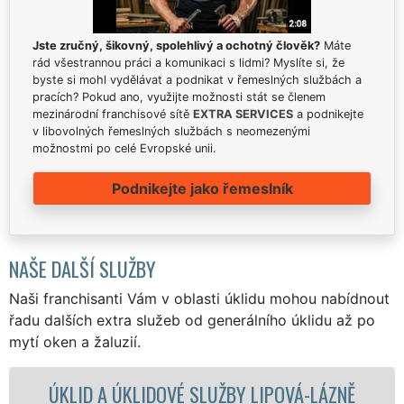
Jste zručný, šikovný, spolehlivý a ochotný člověk?
Máte
rád všestrannou práci a komunikaci s lidmi? Myslíte si, že
byste si mohl vydělávat a podnikat v řemeslných službách a
pracích? Pokud ano, využijte možnosti stát se členem
mezinárodní franchisové sítě
EXTRA SERVICES
a podnikejte
v libovolných řemeslných službách s neomezenými
možnostmi po celé Evropské unii.
Podnikejte jako řemeslník
NAŠE DALŠÍ SLUŽBY
Naši franchisanti Vám v oblasti úklidu mohou nabídnout
řadu dalších extra služeb od generálního úklidu až po
mytí oken a žaluzií.
ÚKLIDOVÉ SLUŽBY LIPOVÁ-LÁZNĚ
ÚKLIDOVÁ 