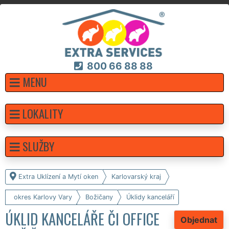
800 66 88 88
MENU
LOKALITY
SLUŽBY
Extra Uklízení a Mytí oken
Karlovarský kraj
okres Karlovy Vary
Božičany
Úklidy kanceláří
ÚKLID KANCELÁŘE ČI OFFICE
Objednat