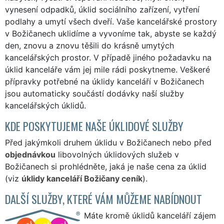
vynesení odpadků, úklid sociálního zařízení, vytření
podlahy a umytí všech dveří. Vaše kancelářské prostory
v Božičanech uklidíme a vyvoníme tak, abyste se každý
den, znovu a znovu těšili do krásně umytých
kancelářských prostor. V případě jiného požadavku na
úklid kanceláře vám jej mile rádi poskytneme. Veškeré
přípravky potřebné na úklidy kanceláří v Božičanech
jsou automaticky součástí dodávky naší služby
kancelářských úklidů.
KDE POSKYTUJEME NAŠE ÚKLIDOVÉ SLUŽBY
Před jakýmkoli druhem úklidu v Božičanech nebo před
objednávkou
libovolných úklidových služeb v
Božičanech si prohlédněte, jaká je naše cena za úklid
(viz
úklidy kanceláří Božičany ceník
).
DALŠÍ SLUŽBY, KTERÉ VÁM MŮŽEME NABÍDNOUT
Máte kromě úklidů kanceláří zájem