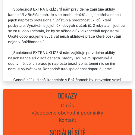
Společnost EXTRA UKLÍZENÍ nám pravidelně zajišťuje úklidy
kanceláří v Božičanech. Je sice trochu dražší, ale je potřeba ocenit
jejich naprosto profesionální přístup a preciznost úklidů, které
poskytuje. Využíváme jejich úklidových služeb již 2 roky a ani jednou
se za tu dobu nestalo, že by se někdo o úklid kanceláří nepostaral.
Určitě doporučujeme využívat jejich úklidové práce které poskytují
nejen v Božičanech.
Společnost EXTRA UKLÍZENÍ nám zajišťuje pravidelné úklidy
našich kanceláří v Božičanech. Slečny jsou velmi spolehlivé a
dochvilné. Jejich práce je naprosto bezchybná, téměř nic se jim
nemusí vysvětlovat. Rozhodně tuto společnost doporučujeme.
Generální úklid naší kanceláře v Božičanech byl proveden velmi
odporně a pečlivě včetně vyčištění sedaček a koberců. Určitě budeme
služeb této úklidové firmy využívat i nadále.
ODKAZY
Úklid všech kanceláří v Božičanech byl proveden naprosto
O nás
výborně. Přesto že jsme požadovali vykonat tuto úklidovou službu v
Všeobecné obchodní podmínky
neděli, nebyl to žádný problém a holky byly naprosto úžasné. Vřele
můžeme každému doporučit, určitě budeme těchto extra služeb
Kontakt
využívat i nadále.
SOCIÁLNÍ SÍTĚ
Po rekonstrukci jsme potřebovali uklidit naše kancelářské prostory