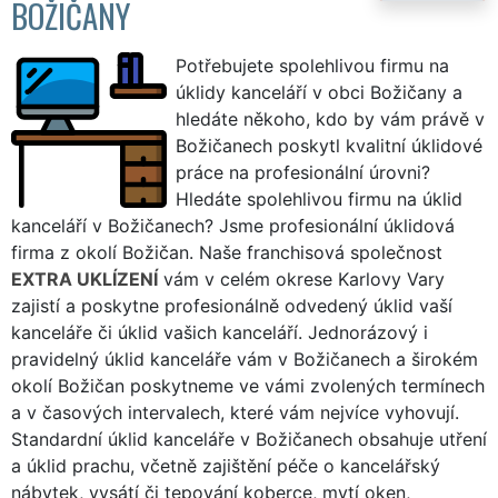
BOŽIČANY
Potřebujete spolehlivou firmu na
úklidy kanceláří v obci Božičany a
hledáte někoho, kdo by vám právě v
Božičanech poskytl kvalitní úklidové
práce na profesionální úrovni?
Hledáte spolehlivou firmu na úklid
kanceláří v Božičanech? Jsme profesionální úklidová
firma z okolí Božičan. Naše franchisová společnost
EXTRA UKLÍZENÍ
vám v celém okrese Karlovy Vary
zajistí a poskytne profesionálně odvedený úklid vaší
kanceláře či úklid vašich kanceláří. Jednorázový i
pravidelný úklid kanceláře vám v Božičanech a širokém
okolí Božičan poskytneme ve vámi zvolených termínech
a v časových intervalech, které vám nejvíce vyhovují.
Standardní úklid kanceláře v Božičanech obsahuje utření
a úklid prachu, včetně zajištění péče o kancelářský
nábytek, vysátí či tepování koberce, mytí oken,