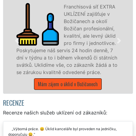
Franchisová síť EXTRA
UKLÍZENÍ zajišťuje v
Božičanech a okolí
Božičan profesionální,
kvalitní, ale levný úklid
pro firmy i jednotlivce.
š servis 24 hodin denně, 7
nabízíme pro všec
o i během víkendů či státních
státní podniky, al
e vše, co zákazník žádá a to
Karlovarském kraji 
litně odvedené práce.
Mám zájem o úkl
em o úklid v Božičanech
RECENZE
Recenze našich služeb uklízení od zákazníků:
Výborná práce. 😀 Úklid kanceláře byl proveden na jedničku,
doporučuju 😀.