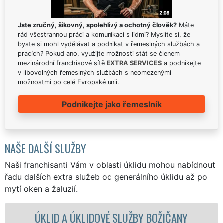
Jste zručný, šikovný, spolehlivý a ochotný člověk?
Máte
rád všestrannou práci a komunikaci s lidmi? Myslíte si, že
byste si mohl vydělávat a podnikat v řemeslných službách a
pracích? Pokud ano, využijte možnosti stát se členem
mezinárodní franchisové sítě
EXTRA SERVICES
a podnikejte
v libovolných řemeslných službách s neomezenými
možnostmi po celé Evropské unii.
Podnikejte jako řemeslník
NAŠE DALŠÍ SLUŽBY
Naši franchisanti Vám v oblasti úklidu mohou nabídnout
řadu dalších extra služeb od generálního úklidu až po
mytí oken a žaluzií.
LIDOVÉ SLUŽBY BOŽIČANY
ÚKLIDOVÁ SLUŽB