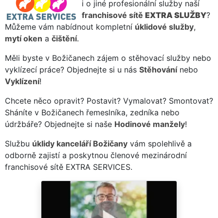
i o jiné profesionální služby naší
franchisové sítě
EXTRA SLUŽBY
?
Můžeme vám nabídnout kompletní
úklidové služby
,
mytí oken
a
čištění
.
Měli byste v Božičanech zájem o stěhovací služby nebo
vyklízecí práce? Objednejte si u nás
Stěhování
nebo
Vyklízení
!
Chcete něco opravit? Postavit? Vymalovat? Smontovat?
Sháníte v Božičanech řemeslníka, zedníka nebo
údržbáře? Objednejte si naše
Hodinové manžely
!
Službu
úklidy kanceláří Božičany
vám spolehlivě a
odborně zajistí a poskytnou členové mezinárodní
franchisové sítě EXTRA SERVICES.