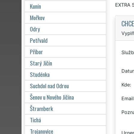
Kunín
EXTRA 
Mořkov
CHCE
Odry
Vyplň
Petřvald
Příbor
Služb
Starý Jičín
Datu
Studénka
Suchdol nad Odrou
Kde
Šenov u Nového Jičína
Email
Štramberk
Pozn
Tichá
Trojanovice
Urgen