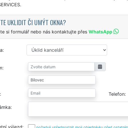
SERVICES.
TE UKLIDIT ČI UMÝT OKNA?
te si formulář nebo nás kontaktujte přes
WhatsApp
a
m
Telefon
ámka
tní výjezd
požaduji upřednostnit moji objednávku před ostatním