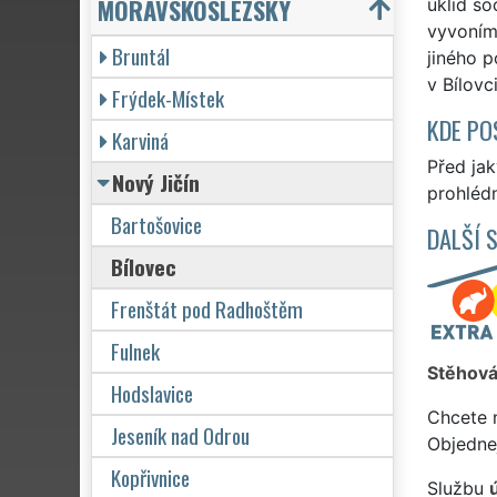
MORAVSKOSLEZSKÝ
úklid so
vyvoníme
Bruntál
jiného p
v Bílovc
Frýdek-Místek
KDE PO
Karviná
Před jak
Nový Jičín
prohlédn
Bartošovice
DALŠÍ 
Bílovec
Frenštát pod Radhoštěm
Fulnek
Stěhová
Hodslavice
Chcete 
Jeseník nad Odrou
Objedne
Kopřivnice
Službu