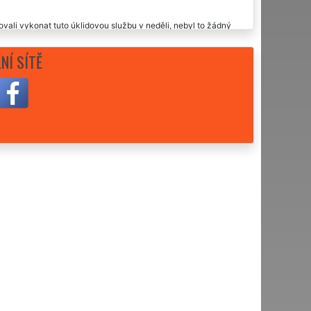
vali vykonat tuto úklidovou službu v neděli, nebyl to žádný
ěchto extra služeb využívat i nadále.
NÍ SÍTĚ
é služby, doporučuji.