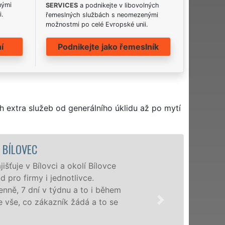
nými
SERVICES
a podnikejte v libovolných
i.
řemeslných službách s neomezenými
možnostmi po celé Evropské unii.
í
Podnikejte jako řemeslník
h extra služeb od generálního úklidu až po mytí
ÚKLIDOVÁ SLUŽBA A ČINNOSTI BÍL
Naše společnost EXTRA UKLÍZENÍ poskytuj
profesionální úklidové služby NON-STOP.
nabízíme pro všechny obchodní společnosti
domácnosti v celém Moravskoslezském kraj