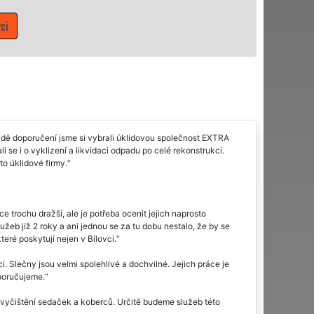
Mám zájem o úklidové služby v Bílovci
ladě doporučení jsme si vybrali úklidovou společnost EXTRA
i se i o vyklizení a likvidaci odpadu po celé rekonstrukci.
o úklidové firmy.
 trochu dražší, ale je potřeba ocenit jejich naprosto
užeb již 2 roky a ani jednou se za tu dobu nestalo, že by se
eré poskytují nejen v Bílovci.
. Slečny jsou velmi spolehlivé a dochvilné. Jejich práce je
poručujeme.
ě vyčištění sedaček a koberců. Určitě budeme služeb této