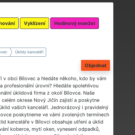
hování
Vyklízení
Hodinový manžel
ovec
Úklidy kanceláří
Objednat
ří v obci Bílovec a hledáte někoho, kdo by vám
na profesionální úrovni? Hledáte spolehlivou
onální úklidová firma z okolí Bílovce. Naše
celém okrese Nový Jičín zajistí a poskytne
úklid vašich kanceláří. Jednorázový i pravidelný
Bílovce poskytneme ve vámi zvolených termínech
id kanceláře v Bílovci obsahuje utření a úklid
ování koberce, mytí oken, vynesení odpadků,