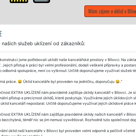
E
našich služeb uklízení od zákazníků:
konstrukci jsme potřebovali uklidit naše kancelářské prostory v Bílovci. Na zák
Jejich přístup k práci byl velmi profesionální, dodali veškeré přípravky a postaral
 odborná spolupráce, není co vytknout. Určitě doporučujeme využívat služeb tét
ná práce. 😀 Úklid kanceláře byl proveden na jedničku, doporučuju 😀.
čnost EXTRA UKLÍZENÍ nám pravidelně zajišťuje úklidy kanceláří v Bílovci. Je sice
nální přístup a preciznost úklidů, které poskytuje. Využíváme jejich úklidových sl
úklid kanceláří nepostaral. Určitě doporučujeme využívat jejich úklidové práce kt
čnost EXTRA UKLÍZENÍ nám zajišťuje pravidelné úklidy našich kanceláří v Bílovci
o bezchybná, téměř nic se jim nemusí vysvětlovat. Rozhodně tuto společnost do
ální úklid naší kanceláře v Bílovci byl proveden velmi odporně a pečlivě včetn