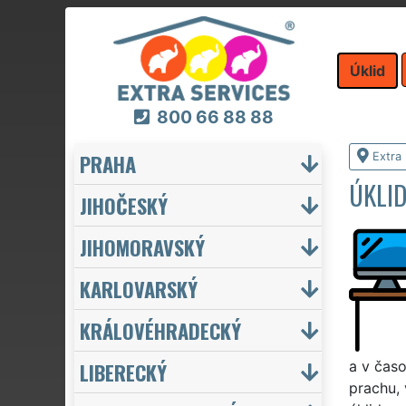
Úklid
800 66 88 88
PRAHA
Extra 
ÚKLID
JIHOČESKÝ
JIHOMORAVSKÝ
KARLOVARSKÝ
KRÁLOVÉHRADECKÝ
LIBERECKÝ
a v časo
prachu, 