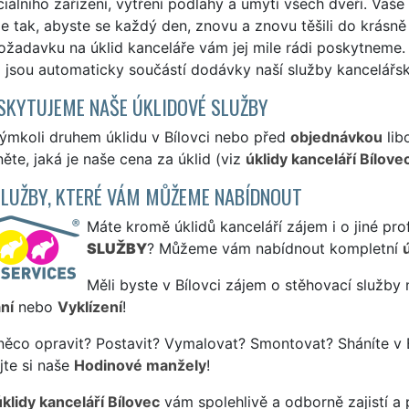
ciálního zařízení, vytření podlahy a umytí všech dveří. Vaše
 tak, abyste se každý den, znovu a znovu těšili do krásně
ožadavku na úklid kanceláře vám jej mile rádi poskytneme.
i jsou automaticky součástí dodávky naší služby kancelářsk
SKYTUJEME NAŠE ÚKLIDOVÉ SLUŽBY
ýmkoli druhem úklidu v Bílovci nebo před
objednávkou
lib
ěte, jaká je naše cena za úklid (viz
úklidy kanceláří Bílove
SLUŽBY, KTERÉ VÁM MŮŽEME NABÍDNOUT
Máte kromě úklidů kanceláří zájem i o jiné pro
SLUŽBY
? Můžeme vám nabídnout kompletní
Měli byste v Bílovci zájem o stěhovací služby 
ní
nebo
Vyklízení
!
něco opravit? Postavit? Vymalovat? Smontovat? Sháníte v B
jte si naše
Hodinové manžely
!
úklidy kanceláří Bílovec
vám spolehlivě a odborně zajistí a