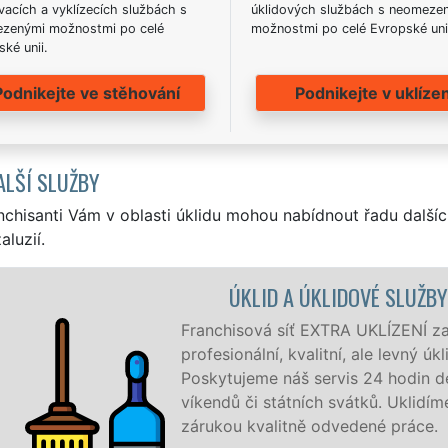
acích a vyklízecích službách s
úklidových službách s neomeze
zenými možnostmi po celé
možnostmi po celé Evropské uni
ké unii.
Podnikejte ve stěhování
Podnikejte v uklízen
ALŠÍ SLUŽBY
nchisanti Vám v oblasti úklidu mohou nabídnout řadu dalšíc
aluzií.
LOVEC
e v Bílovci a okolí Bílovce
ro firmy i jednotlivce.
 7 dní v týdnu a to i během
e, co zákazník žádá a to se