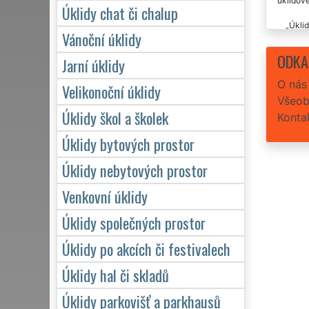
úklidové
Úklidy chat či chalup
Úklid
Vánoční úklidy
problém 
ODKA
Jarní úklidy
Preci
O nás
Velikonoční úklidy
Tato 
Všeob
Úklidy škol a školek
Konta
Úklidy bytových prostor
Úklidy nebytových prostor
Venkovní úklidy
Úklidy společných prostor
Úklidy po akcích či festivalech
Úklidy hal či skladů
Úklidy parkovišť a parkhausů