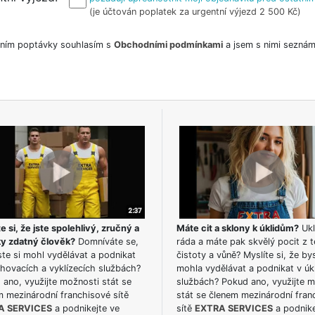
(je účtován poplatek za urgentní výjezd 2 500 Kč)
ním poptávky souhlasím s
Obchodními podmínkami
a jsem s nimi seznám
e si, že jste spolehlivý, zručný a
Máte cit a sklony k úklidům?
Ukl
ky zdatný člověk?
Domníváte se,
ráda a máte pak skvělý pocit z t
te si mohl vydělávat a podnikat
čistoty a vůně? Myslíte si, že by
hovacích a vyklízecích službách?
mohla vydělávat a podnikat v úk
ano, využijte možnosti stát se
službách? Pokud ano, využijte 
m mezinárodní franchisové sítě
stát se členem mezinárodní fran
A SERVICES
a podnikejte ve
sítě
EXTRA SERVICES
a podnike