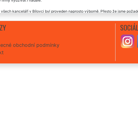
 firmy využívat i nadále.
 všech kanceláří v Bílovci byl proveden naprosto výborně. Přesto že jsme požado
a holky byly naprosto úžasné. Vřele můžeme každému doporučit, určitě budeme t
ZY
SOCIÁL
zní úklid kanceláře v Bílovci, určitě doporučuju.
úklidová firma mi minulý týden zajišťovala úklid mých kanceláří v Bílovci. Výborn
ecné obchodní podmínky
kt