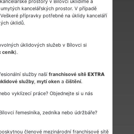
 kancelářské prostory v Bílovci uklidíme a
 umytých kancelářských prostor. V případě
 Veškeré přípravky potřebné na úklidy kanceláří
ých úklidů.
ovolných úklidových služeb v Bílovci si
c ceník
).
fesionální služby naší
franchisové sítě
EXTRA
úklidové služby
,
mytí oken
a
čištění
.
nebo vyklízecí práce? Objednejte si u nás
ílovci řemeslníka, zedníka nebo údržbáře?
 poskytnou členové mezinárodní franchisové sítě