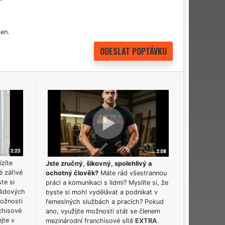
en.
ízíte
Jste zručný, šikovný, spolehlivý a
é zářivé
ochotný člověk?
Máte rád všestrannou
ste si
práci a komunikaci s lidmi? Myslíte si, že
lidových
byste si mohl vydělávat a podnikat v
možnosti
řemeslných službách a pracích? Pokud
chisové
ano, využijte možnosti stát se členem
jte v
mezinárodní franchisové sítě
EXTRA