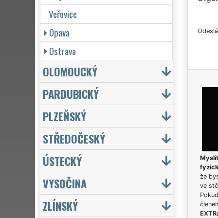
Veřovice
Opava
Odeslá
Ostrava
OLOMOUCKÝ
PARDUBICKÝ
PLZEŇSKÝ
STŘEDOČESKÝ
ÚSTECKÝ
Myslít
fyzic
že bys
VYSOČINA
ve stě
Pokud 
ZLÍNSKÝ
člene
EXTR