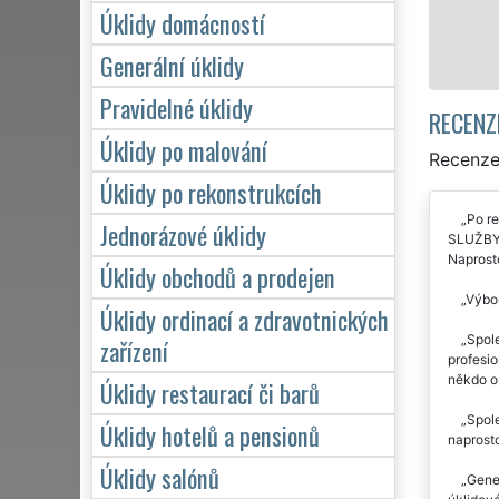
Úklidy domácností
Mám zájem o úklid v Bílovci
Generální úklidy
Pravidelné úklidy
RECENZ
Úklidy po malování
Recenze 
Úklidy po rekonstrukcích
Po re
Jednorázové úklidy
SLUŽBY. 
Naprosto
Úklidy obchodů a prodejen
Výbor
Úklidy ordinací a zdravotnických
Spole
zařízení
profesio
někdo o 
Úklidy restaurací či barů
Spole
Úklidy hotelů a pensionů
naprost
Úklidy salónů
Gener