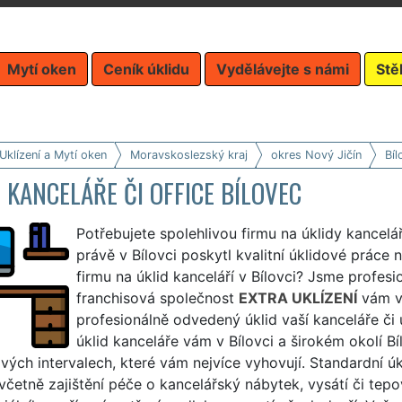
Mytí oken
Ceník úklidu
Vydělávejte s námi
Stě
Uklízení a Mytí oken
Moravskoslezský kraj
okres Nový Jičín
Bíl
 KANCELÁŘE ČI OFFICE BÍLOVEC
Potřebujete spolehlivou firmu na úklidy kancelá
právě v Bílovci poskytl kvalitní úklidové práce 
firmu na úklid kanceláří v Bílovci? Jsme profesi
franchisová společnost
EXTRA UKLÍZENÍ
vám v 
profesionálně odvedený úklid vaší kanceláře či 
úklid kanceláře vám v Bílovci a širokém okolí 
vých intervalech, které vám nejvíce vyhovují. Standardní úkl
včetně zajištění péče o kancelářský nábytek, vysátí či tep