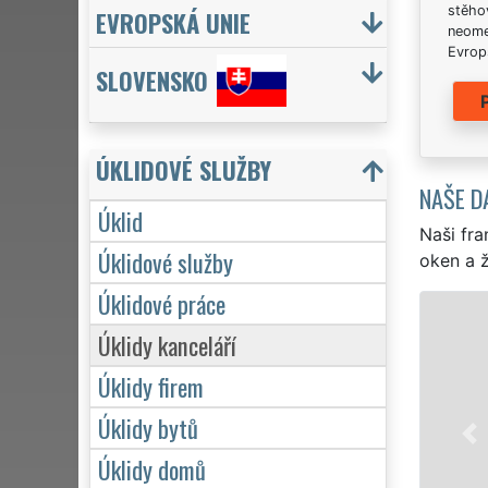
stěhov
EVROPSKÁ UNIE
neome
Evrops
SLOVENSKO
ÚKLIDOVÉ SLUŽBY
NAŠE D
Úklid
Naši fra
Úklidové služby
oken a ž
Úklidové práce
ÚKLID A ÚKLIDOVÉ SLUŽBY BÍ
Úklidy kanceláří
Franchisová síť EXTRA UKLÍZENÍ zajišťuj
Úklidy firem
profesionální, kvalitní, ale levný úklid p
Poskytujeme náš servis 24 hodin denně,
Úklidy bytů
víkendů či státních svátků. Uklidíme vš
Úklidy domů
zárukou kvalitně odvedené práce.