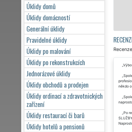
zárukou kvalitně odvedené práce
Úklidy domů
Úklidy domácností
Mám zájem o úklid v Kazn
Generální úklidy
RECENZ
Pravidelné úklidy
Úklidy po malování
Recenze 
Úklidy po rekonstrukcích
Výbor
Jednorázové úklidy
Spole
profesio
Úklidy obchodů a prodejen
někdo o 
Úklidy ordinací a zdravotnických
Spole
zařízení
naprost
Úklidy restaurací či barů
Po re
SLUŽBY. 
Naprosto
Úklidy hotelů a pensionů