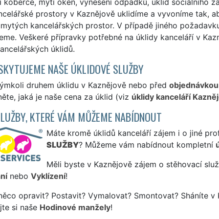
 koberce, mytí oken, vynesení odpadků, úklid sociálního zař
celářské prostory v Kaznějově uklidíme a vyvoníme tak, ab
mytých kancelářských prostor. V případě jiného požadavku 
me. Veškeré přípravky potřebné na úklidy kanceláří v Kaz
ancelářských úklidů.
SKYTUJEME NAŠE ÚKLIDOVÉ SLUŽBY
kýmkoli druhem úklidu v Kaznějově nebo před
objednávkou
ěte, jaká je naše cena za úklid (viz
úklidy kanceláří Kazně
SLUŽBY, KTERÉ VÁM MŮŽEME NABÍDNOUT
Máte kromě úklidů kanceláří zájem i o jiné pro
SLUŽBY
? Můžeme vám nabídnout kompletní
Měli byste v Kaznějově zájem o stěhovací služ
ní
nebo
Vyklízení
!
něco opravit? Postavit? Vymalovat? Smontovat? Sháníte v 
jte si naše
Hodinové manžely
!