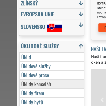
ZLÍNSKÝ
EXTR
stěhov
EVROPSKÁ UNIE
neome
Evrops
SLOVENSKO
ÚKLIDOVÉ SLUŽBY
NAŠE D
Úklid
Naši fra
oken a ž
Úklidové služby
Úklidové práce
ÚKLID A ÚKLIDOVÉ SLUŽB
Úklidy kanceláří
Franchisová síť EXTRA UKLÍZENÍ za
Kaznějova profesionální, kvalitní, 
Úklidy firem
Poskytujeme náš servis 24 hodin 
Úklidy bytů
víkendů či státních svátků. Uklid