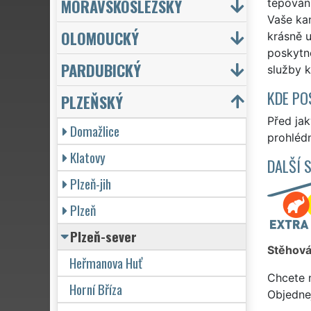
MORAVSKOSLEZSKÝ
tepování
Vaše kan
OLOMOUCKÝ
krásně u
poskytne
PARDUBICKÝ
služby k
KDE PO
PLZEŇSKÝ
Před ja
Domažlice
prohlédn
Klatovy
DALŠÍ 
Plzeň-jih
Plzeň
Plzeň-sever
Stěhová
Heřmanova Huť
Chcete 
Horní Bříza
Objedne