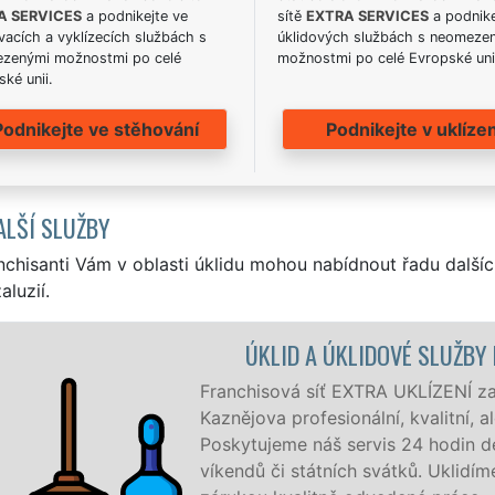
A SERVICES
a podnikejte ve
sítě
EXTRA SERVICES
a podnike
acích a vyklízecích službách s
úklidových službách s neomeze
zenými možnostmi po celé
možnostmi po celé Evropské uni
ké unii.
Podnikejte ve stěhování
Podnikejte v uklízen
ALŠÍ SLUŽBY
nchisanti Vám v oblasti úklidu mohou nabídnout řadu dalšíc
aluzií.
Y KAZNĚJOV
jišťuje v Kaznějově a okolí
ale levný úklid pro firmy i jednotlivce.
denně, 7 dní v týdnu a to i během
íme vše, co zákazník žádá a to se