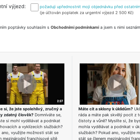
tní výjezd
požaduji upřednostnit moji objednávku před ostatním
(je účtován poplatek za urgentní výjezd 2 500 Kč)
ním poptávky souhlasím s
Obchodními podmínkami
a jsem s nimi seznám
e si, že jste spolehlivý, zručný a
Máte cit a sklony k úklidům?
Ukl
ky zdatný člověk?
Domníváte se,
ráda a máte pak skvělý pocit z t
te si mohl vydělávat a podnikat
čistoty a vůně? Myslíte si, že by
hovacích a vyklízecích službách?
mohla vydělávat a podnikat v úk
ano, využijte možnosti stát se
službách? Pokud ano, využijte 
m mezinárodní franchisové sítě
stát se členem mezinárodní fran