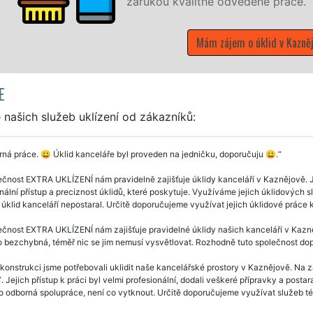
.
ějově
E
našich služeb uklízení od zákazníků:
ná práce. 😀 Úklid kanceláře byl proveden na jedničku, doporučuju 😀.
čnost EXTRA UKLÍZENÍ nám pravidelně zajišťuje úklidy kanceláří v Kaznějově. Je 
nální přístup a preciznost úklidů, které poskytuje. Využíváme jejich úklidových sl
úklid kanceláří nepostaral. Určitě doporučujeme využívat jejich úklidové práce 
čnost EXTRA UKLÍZENÍ nám zajišťuje pravidelné úklidy našich kanceláří v Kazněj
o bezchybná, téměř nic se jim nemusí vysvětlovat. Rozhodně tuto společnost do
konstrukci jsme potřebovali uklidit naše kancelářské prostory v Kaznějově. Na 
Jejich přístup k práci byl velmi profesionální, dodali veškeré přípravky a postaral
 odborná spolupráce, není co vytknout. Určitě doporučujeme využívat služeb tét