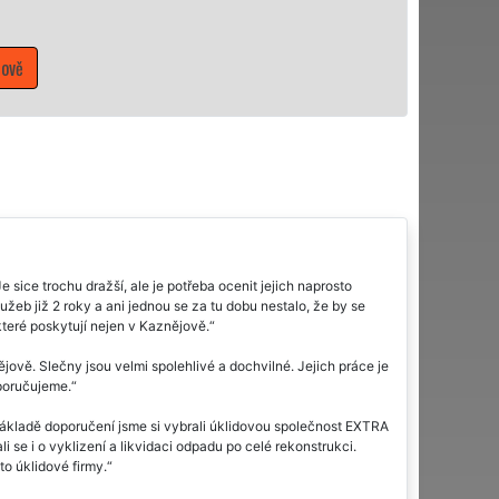
Mám zájem o úklidové služby v Ka
sice trochu dražší, ale je potřeba ocenit jejich naprosto
užeb již 2 roky a ani jednou se za tu dobu nestalo, že by se
které poskytují nejen v Kaznějově.
ově. Slečny jsou velmi spolehlivé a dochvilné. Jejich práce je
poručujeme.
základě doporučení jsme si vybrali úklidovou společnost EXTRA
i se i o vyklizení a likvidaci odpadu po celé rekonstrukci.
o úklidové firmy.