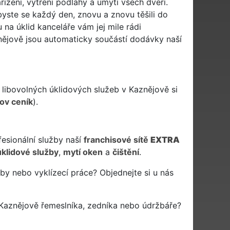
ízení, vytření podlahy a umytí všech dveří.
yste se každý den, znovu a znovu těšili do
na úklid kanceláře vám jej mile rádi
nějově jsou automaticky součástí dodávky naší
libovolných úklidových služeb v Kaznějově si
jov ceník
).
fesionální služby naší
franchisové sítě
EXTRA
úklidové služby
,
mytí oken
a
čištění
.
by nebo vyklízecí práce? Objednejte si u nás
Kaznějově řemeslníka, zedníka nebo údržbáře?