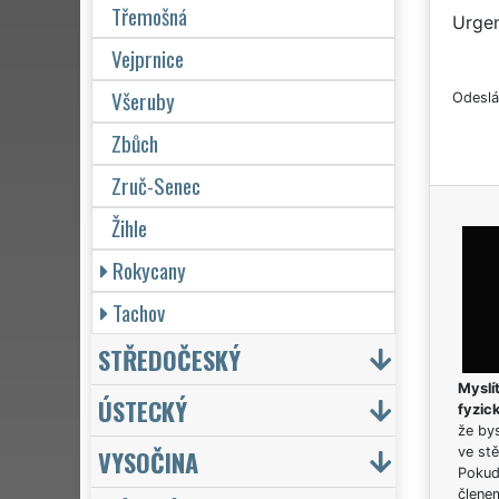
Třemošná
Urgen
Vejprnice
Všeruby
Odeslá
Zbůch
Zruč-Senec
Žihle
Rokycany
Tachov
STŘEDOČESKÝ
Myslít
ÚSTECKÝ
fyzic
že bys
VYSOČINA
ve stě
Pokud 
člene