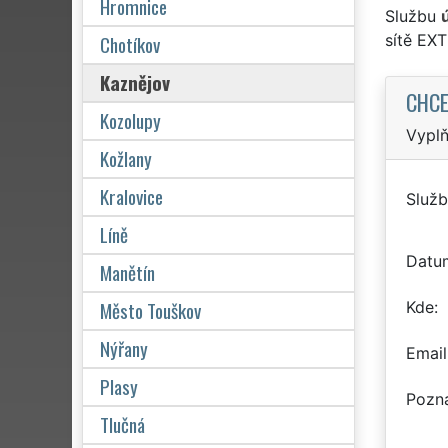
Hromnice
Službu
Chotíkov
sítě EX
Kaznějov
CHCE
Kozolupy
Vyplň
Kožlany
Kralovice
Služb
Líně
Datu
Manětín
Město Touškov
Kde
Nýřany
Email
Plasy
Pozn
Tlučná