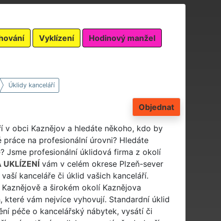
hování
Vyklízení
Hodinový manžel
Úklidy kanceláří
Objednat
ří v obci Kaznějov a hledáte někoho, kdo by
 práce na profesionální úrovni? Hledáte
? Jsme profesionální úklidová firma z okolí
 UKLÍZENÍ
vám v celém okrese Plzeň-sever
vaší kanceláře či úklid vašich kanceláří.
v Kaznějově a širokém okolí Kaznějova
které vám nejvíce vyhovují. Standardní úklid
ění péče o kancelářský nábytek, vysátí či