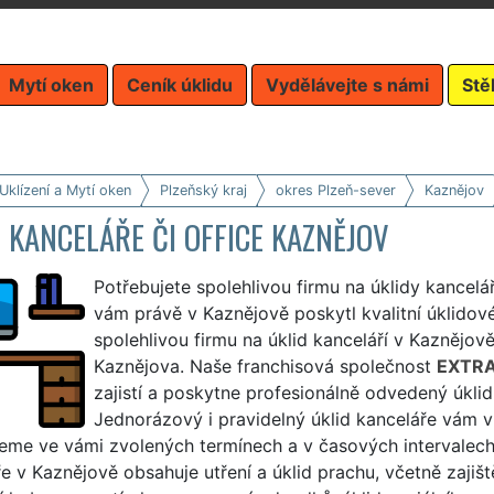
Mytí oken
Ceník úklidu
Vydělávejte s námi
Stě
Uklízení a Mytí oken
Plzeňský kraj
okres Plzeň-sever
Kaznějov
 KANCELÁŘE ČI OFFICE KAZNĚJOV
Potřebujete spolehlivou firmu na úklidy kancelá
vám právě v Kaznějově poskytl kvalitní úklidové
spolehlivou firmu na úklid kanceláří v Kaznějově
Kaznějova. Naše franchisová společnost
EXTRA
zajistí a poskytne profesionálně odvedený úklid 
Jednorázový i pravidelný úklid kanceláře vám 
me ve vámi zvolených termínech a v časových intervalech, 
e v Kaznějově obsahuje utření a úklid prachu, včetně zajišt