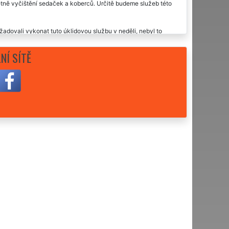
etně vyčištění sedaček a koberců. Určitě budeme služeb této
adovali vykonat tuto úklidovou službu v neděli, nebyl to
udeme těchto extra služeb využívat i nadále.
NÍ SÍTĚ
borné služby, doporučuji.