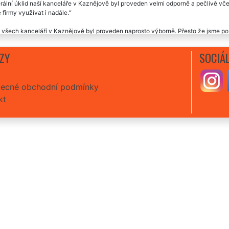
ální úklid naší kanceláře v Kaznějově byl proveden velmi odporně a pečlivě vč
 firmy využívat i nadále.
 všech kanceláří v Kaznějově byl proveden naprosto výborně. Přesto že jsme pož
roblém a holky byly naprosto úžasné. Vřele můžeme každému doporučit, určitě b
ZY
SOCIÁL
úklidová firma mi minulý týden zajišťovala úklid mých kanceláří v Kaznějově. Vý
zní úklid kanceláře v Kaznějově, určitě doporučuju.
ecné obchodní podmínky
kt