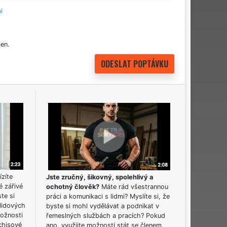
i
en.
ízíte
Jste zručný, šikovný, spolehlivý a
é zářivé
ochotný člověk?
Máte rád všestrannou
ste si
práci a komunikaci s lidmi? Myslíte si, že
lidových
byste si mohl vydělávat a podnikat v
možnosti
řemeslných službách a pracích? Pokud
chisové
ano, využijte možnosti stát se členem