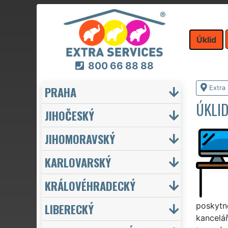
Úklid
800 66 88 88
PRAHA
Extra 
ÚKLID
JIHOČESKÝ
JIHOMORAVSKÝ
KARLOVARSKÝ
KRÁLOVÉHRADECKÝ
LIBERECKÝ
poskytne
kancelář