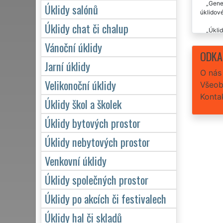
Gener
Úklidy salónů
úklidové
Úklidy chat či chalup
Úklid
žádný p
Vánoční úklidy
ODKA
Tato 
Jarní úklidy
O nás
Preci
Velikonoční úklidy
Všeob
Konta
Úklidy škol a školek
Úklidy bytových prostor
Úklidy nebytových prostor
Venkovní úklidy
Úklidy společných prostor
Úklidy po akcích či festivalech
Úklidy hal či skladů