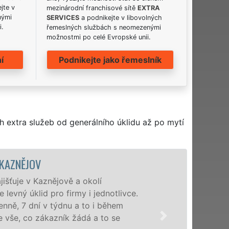
jte v
mezinárodní franchisové sítě
EXTRA
nými
SERVICES
a podnikejte v libovolných
i.
řemeslných službách s neomezenými
možnostmi po celé Evropské unii.
í
Podnikejte jako řemeslník
h extra služeb od generálního úklidu až po mytí
ÚKLIDOVÁ SLUŽBA A ČINNOSTI
Naše společnost EXTRA UKLÍZENÍ po
profesionální úklidové služby NON-
nabízíme pro všechny obchodní společ
domácnosti v celém Plzeňském kraji s