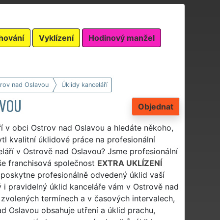
hování
Vyklízení
Hodinový manžel
rov nad Oslavou
Úklidy kanceláří
AVOU
Objednat
ří v obci Ostrov nad Oslavou a hledáte někoho,
 kvalitní úklidové práce na profesionální
eláří v Ostrově nad Oslavou? Jsme profesionální
še franchisová společnost
EXTRA UKLÍZENÍ
 poskytne profesionálně odvedený úklid vaší
ý i pravidelný úklid kanceláře vám v Ostrově nad
zvolených termínech a v časových intervalech,
ad Oslavou obsahuje utření a úklid prachu,