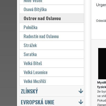
Nové Veselí
Urgen
Osová Bítýška
Ostrov nad Oslavou
Odeslá
Polnička
Radostín nad Oslavou
Strážek
Svratka
Velká Bíteš
Velká Losenice
Velké Meziříčí
Myslít
fyzic
ZLÍNSKÝ
že bys
ve stě
EVROPSKÁ UNIE
Pokud 
člene