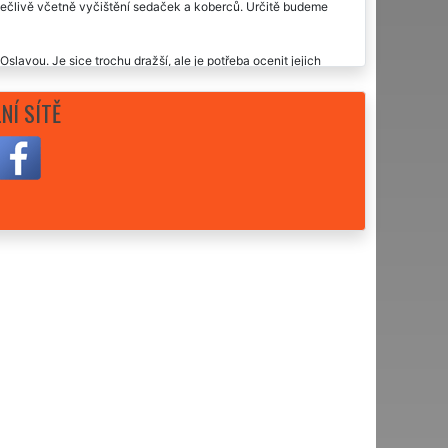
pečlivě včetně vyčištění sedaček a koberců. Určitě budeme
lavou. Je sice trochu dražší, ale je potřeba ocenit jejich
idových služeb již 2 roky a ani jednou se za tu dobu nestalo, že
práce které poskytují nejen v Ostrově nad Oslavou.
NÍ SÍTĚ
ě nad Oslavou. Slečny jsou velmi spolehlivé a dochvilné.
o společnost doporučujeme.