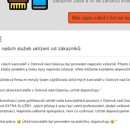
alitně odvedené práce.
ad Oslavou
E
našich služeb uklízení od zákazníků:
 všech kanceláří v Ostrově nad Oslavou byl proveden naprosto výborně. Přesto ž
 žádný problém a holky byly naprosto úžasné. Vřele můžeme každému doporučit, 
úklidová firma mi minulý týden zajišťovala úklid mých kanceláří v Ostrově nad O
zní úklid kanceláře v Ostrově nad Oslavou, určitě doporučuju.
konstrukci jsme potřebovali uklidit naše kancelářské prostory v Ostrově nad Osl
st EXTRA SLUŽBY. Jejich přístup k práci byl velmi profesionální, dodali veškeré p
onstrukci. Naprosto odborná spolupráce, není co vytknout. Určitě doporučujeme v
ná práce. 😀 Úklid kanceláře byl proveden na jedničku, doporučuju 😀.