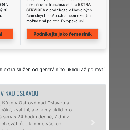
jte v
mezinárodní franchisové sítě
EXTRA
nými
SERVICES
a podnikejte v libovolných
i.
řemeslných službách s neomezenými
možnostmi po celé Evropské unii.
í
Podnikejte jako řemeslník
h extra služeb od generálního úklidu až po mytí
ÚKLIDOVÁ SLUŽBA A ČINNOSTI OST
Naše společnost EXTRA UKLÍZENÍ po
veškeré profesionální úklidové slu
služby nabízíme pro všechny obchodní
domácnosti v celém kraji Vysočina s 