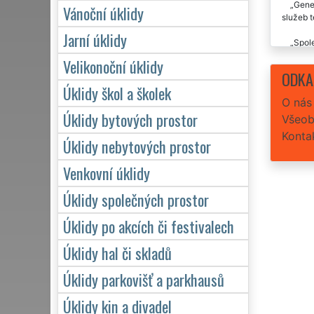
Gener
Vánoční úklidy
služeb t
Jarní úklidy
Spole
naprosto
Velikonoční úklidy
by se ně
ODKA
Úklidy škol a školek
Spole
O nás
Jejich p
Úklidy bytových prostor
Všeob
Konta
Úklidy nebytových prostor
Venkovní úklidy
Úklidy společných prostor
Úklidy po akcích či festivalech
Úklidy hal či skladů
Úklidy parkovišť a parkhausů
Úklidy kin a divadel