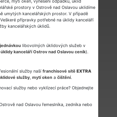
berce, mytí oken, vynesení odpadků, úklid
celářské prostory v Ostrově nad Oslavou uklidíme
ně umytých kancelářských prostor. V případě
 Veškeré přípravky potřebné na úklidy kanceláří
žby kancelářských úklidů.
jednávkou
libovolných úklidových služeb v
z
úklidy kanceláří Ostrov nad Oslavou ceník
).
fesionální služby naší
franchisové sítě
EXTRA
úklidové služby
,
mytí oken
a
čištění
.
hovací služby nebo vyklízecí práce? Objednejte
Ostrově nad Oslavou řemeslníka, zedníka nebo