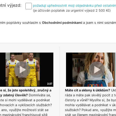
tní výjezd
požaduji upřednostnit moji objednávku před ostatním
(je účtován poplatek za urgentní výjezd 2 500 Kč)
ním poptávky souhlasím s
Obchodními podmínkami
a jsem s nimi seznám
e si, že jste spolehlivý, zručný a
Máte cit a sklony k úklidům?
Ukl
ky zdatný člověk?
Domníváte se,
ráda a máte pak skvělý pocit z t
te si mohl vydělávat a podnikat
čistoty a vůně? Myslíte si, že by
hovacích a vyklízecích službách?
mohla vydělávat a podnikat v úk
ano, využijte možnosti stát se
službách? Pokud ano, využijte 
m mezinárodní franchisové sítě
stát se členem mezinárodní fran