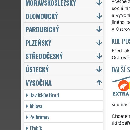
MORAVSKOSLEZSKÝ
včetně z
sociální
OLOMOUCKÝ
a vyvoní
jiného p
PARDUBICKÝ
v Ostrov
KDE PO
PLZEŇSKÝ
Před ja
STŘEDOČESKÝ
Ostrově 
ÚSTECKÝ
DALŠÍ 
VYSOČINA
Havlíčkův Brod
Jihlava
si u nás
Pelhřimov
Chcete 
údržbář
Třebíč