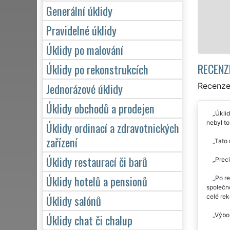
zákazník žádá a to se zárukou kv
Generální úklidy
Pravidelné úklidy
Mám zájem o úklid v Ostrově n
Úklidy po malování
RECENZ
Úklidy po rekonstrukcích
Jednorázové úklidy
Recenze 
Úklidy obchodů a prodejen
Úklid
nebyl to
Úklidy ordinací a zdravotnických
zařízení
Tato 
Úklidy restaurací či barů
Preci
Úklidy hotelů a pensionů
Po re
společno
Úklidy salónů
celé rek
Výbor
Úklidy chat či chalup