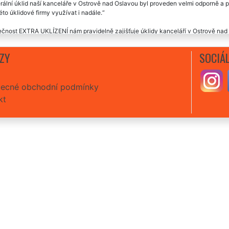
ální úklid naší kanceláře v Ostrově nad Oslavou byl proveden velmi odporně a 
éto úklidové firmy využívat i nadále.
čnost EXTRA UKLÍZENÍ nám pravidelně zajišťuje úklidy kanceláří v Ostrově nad Os
 profesionální přístup a preciznost úklidů, které poskytuje. Využíváme jejich úkl
kdo o úklid kanceláří nepostaral. Určitě doporučujeme využívat jejich úklidové 
ZY
SOCIÁL
čnost EXTRA UKLÍZENÍ nám zajišťuje pravidelné úklidy našich kanceláří v Ostrov
ráce je naprosto bezchybná, téměř nic se jim nemusí vysvětlovat. Rozhodně tut
ecné obchodní podmínky
kt