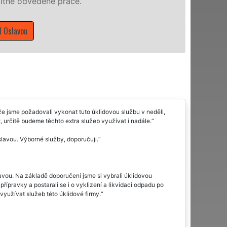
Mám zájem o úklidové služby v Ostrově
e jsme požadovali vykonat tuto úklidovou službu v neděli,
určitě budeme těchto extra služeb využívat i nadále.
slavou. Výborné služby, doporučuji.
avou. Na základě doporučení jsme si vybrali úklidovou
řípravky a postarali se i o vyklizení a likvidaci odpadu po
yužívat služeb této úklidové firmy.