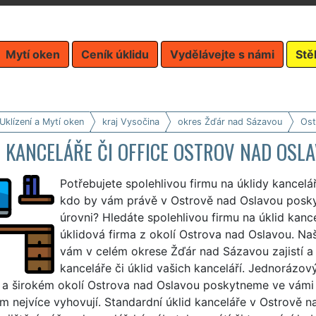
Mytí oken
Ceník úklidu
Vydělávejte s námi
Stě
Uklízení a Mytí oken
kraj Vysočina
okres Žďár nad Sázavou
Ost
 KANCELÁŘE ČI OFFICE OSTROV NAD OSL
Potřebujete spolehlivou firmu na úklidy kancelá
kdo by vám právě v Ostrově nad Oslavou poskytl
úrovni? Hledáte spolehlivou firmu na úklid kanc
úklidová firma z okolí Ostrova nad Oslavou. Na
vám v celém okrese Žďár nad Sázavou zajistí a
kanceláře či úklid vašich kanceláří. Jednorázov
 a širokém okolí Ostrova nad Oslavou poskytneme ve vámi 
m nejvíce vyhovují. Standardní úklid kanceláře v Ostrově n