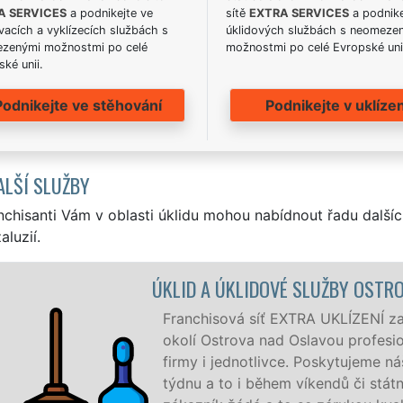
A SERVICES
a podnikejte ve
sítě
EXTRA SERVICES
a podnike
acích a vyklízecích službách s
úklidových službách s neomeze
zenými možnostmi po celé
možnostmi po celé Evropské uni
ké unii.
Podnikejte ve stěhování
Podnikejte v uklízen
ALŠÍ SLUŽBY
nchisanti Vám v oblasti úklidu mohou nabídnout řadu dalšíc
aluzií.
ROV NAD OSLAVOU
ajišťuje v Ostrově nad Oslavou a
nální, kvalitní, ale levný úklid pro
áš servis 24 hodin denně, 7 dní v
tních svátků. Uklidíme vše, co