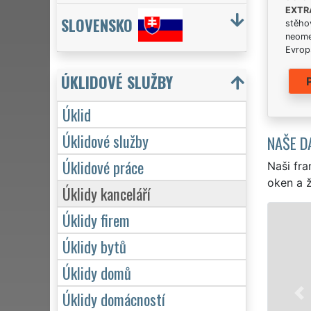
EXTR
SLOVENSKO
stěhov
neome
Evrops
ÚKLIDOVÉ SLUŽBY
Úklid
Úklidové služby
NAŠE D
Úklidové práce
Naši fra
oken a ž
Úklidy kanceláří
Úklidy firem
ÚKLID A ÚKLIDOVÉ SLUŽBY OST
Úklidy bytů
Franchisová síť EXTRA UKLÍZENÍ z
okolí Ostrova nad Oslavou profesio
Úklidy domů
firmy i jednotlivce. Poskytujeme n
Úklidy domácností
týdnu a to i během víkendů či stá