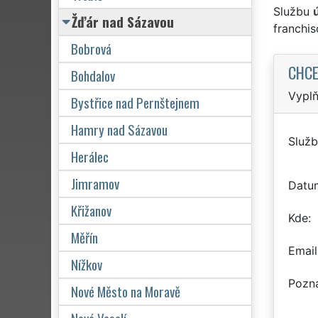
Službu
Žďár nad Sázavou
franchi
Bobrová
CHCE
Bohdalov
Vyplň
Bystřice nad Pernštejnem
Hamry nad Sázavou
Služb
Herálec
Jimramov
Datu
Křižanov
Kde
Měřín
Email
Nížkov
Pozn
Nové Město na Moravě