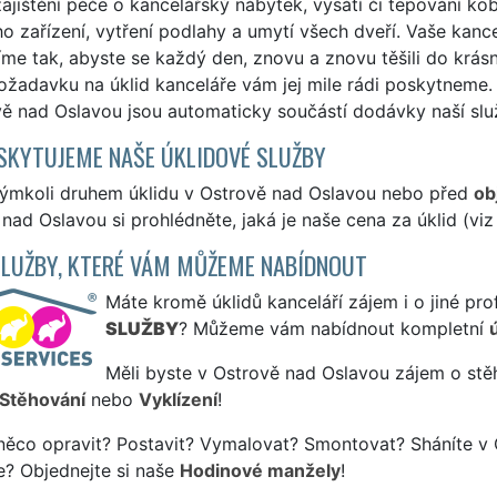
ajištění péče o kancelářský nábytek, vysátí či tepování ko
ho zařízení, vytření podlahy a umytí všech dveří. Vaše kan
me tak, abyste se každý den, znovu a znovu těšili do krás
ožadavku na úklid kanceláře vám jej mile rádi poskytneme.
ě nad Oslavou jsou automaticky součástí dodávky naší slu
SKYTUJEME NAŠE ÚKLIDOVÉ SLUŽBY
kýmkoli druhem úklidu v Ostrově nad Oslavou nebo před
ob
nad Oslavou si prohlédněte, jaká je naše cena za úklid (vi
SLUŽBY, KTERÉ VÁM MŮŽEME NABÍDNOUT
Máte kromě úklidů kanceláří zájem i o jiné pro
SLUŽBY
? Můžeme vám nabídnout kompletní
Měli byste v Ostrově nad Oslavou zájem o stě
Stěhování
nebo
Vyklízení
!
něco opravit? Postavit? Vymalovat? Smontovat? Sháníte v 
e? Objednejte si naše
Hodinové manžely
!