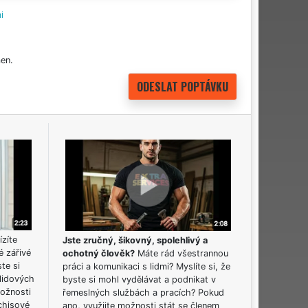
i
en.
ízíte
Jste zručný, šikovný, spolehlivý a
é zářivé
ochotný člověk?
Máte rád všestrannou
ste si
práci a komunikaci s lidmi? Myslíte si, že
lidových
byste si mohl vydělávat a podnikat v
možnosti
řemeslných službách a pracích? Pokud
chisové
ano, využijte možnosti stát se členem