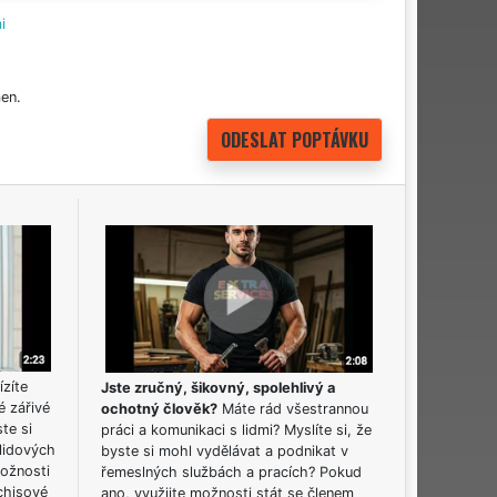
i
en.
ízíte
Jste zručný, šikovný, spolehlivý a
é zářivé
ochotný člověk?
Máte rád všestrannou
ste si
práci a komunikaci s lidmi? Myslíte si, že
lidových
byste si mohl vydělávat a podnikat v
možnosti
řemeslných službách a pracích? Pokud
chisové
ano, využijte možnosti stát se členem