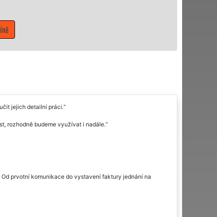
Mám zájem o úklidové služby v Borotíně
t jejich detailní práci.
nost, rozhodně budeme využívat i nadále.
. Od prvotní komunikace do vystavení faktury jednání na