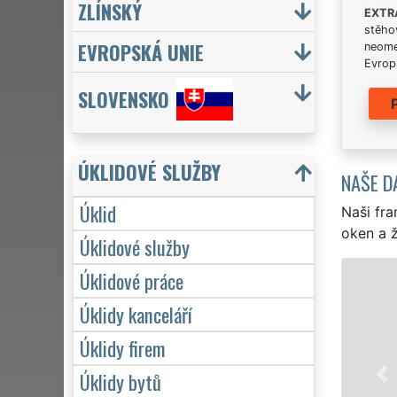
ZLÍNSKÝ
EXTR
stěhov
EVROPSKÁ UNIE
neome
Evrops
SLOVENSKO
ÚKLIDOVÉ SLUŽBY
NAŠE D
Úklid
Naši fra
oken a ž
Úklidové služby
Úklidové práce
ÚKLID A ÚKLIDOVÉ SLUŽBY BO
Úklidy kanceláří
Franchisová síť EXTRA UKLÍZENÍ zajišťu
profesionální, kvalitní, ale levný úklid p
Úklidy firem
Poskytujeme náš servis 24 hodin denně,
Úklidy bytů
víkendů či státních svátků. Uklidíme vš