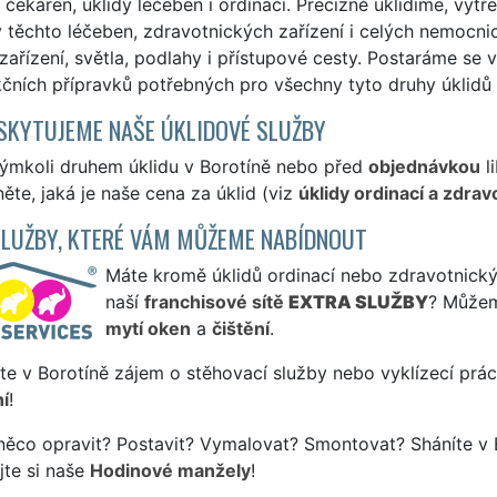
, čekáren, úklidy léčeben i ordinací. Precizně uklidíme, vy
y těchto léčeben, zdravotnických zařízení i celých nemocn
 zařízení, světla, podlahy i přístupové cesty. Postaráme s
čních přípravků potřebných pro všechny tyto druhy úklidů 
SKYTUJEME NAŠE ÚKLIDOVÉ SLUŽBY
kýmkoli druhem úklidu v Borotíně nebo před
objednávkou
li
ěte, jaká je naše cena za úklid (viz
úklidy ordinací a zdrav
SLUŽBY, KTERÉ VÁM MŮŽEME NABÍDNOUT
Máte kromě úklidů ordinací nebo zdravotnických
naší
franchisové sítě
EXTRA SLUŽBY
? Můžem
mytí oken
a
čištění
.
te v Borotíně zájem o stěhovací služby nebo vyklízecí prác
í
!
něco opravit? Postavit? Vymalovat? Smontovat? Sháníte v 
jte si naše
Hodinové manžely
!