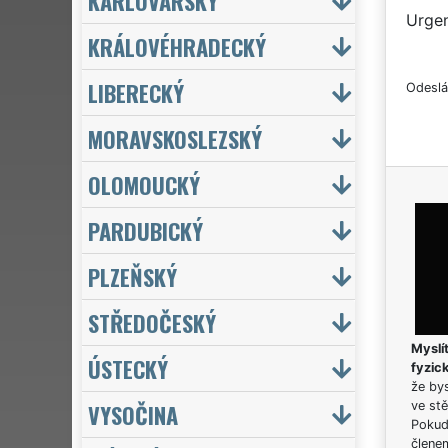
KARLOVARSKÝ
Urgen
KRÁLOVÉHRADECKÝ
LIBERECKÝ
Odeslá
MORAVSKOSLEZSKÝ
OLOMOUCKÝ
PARDUBICKÝ
PLZEŇSKÝ
STŘEDOČESKÝ
Myslít
ÚSTECKÝ
fyzic
že bys
VYSOČINA
ve stě
Pokud 
člene