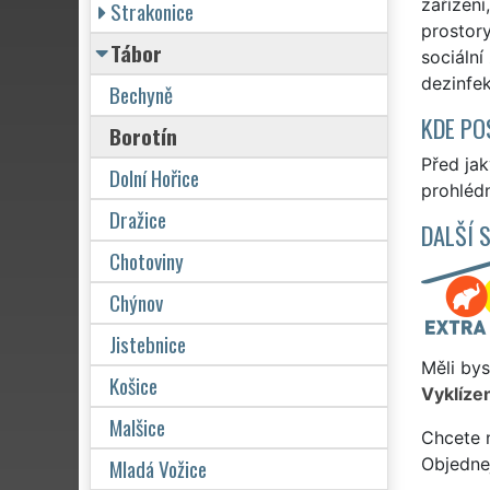
zařízení
Strakonice
prostor
Tábor
sociální
dezinfek
Bechyně
KDE PO
Borotín
Před ja
Dolní Hořice
prohlédn
Dražice
DALŠÍ 
Chotoviny
Chýnov
Jistebnice
Měli bys
Košice
Vyklízen
Malšice
Chcete 
Mladá Vožice
Objedne