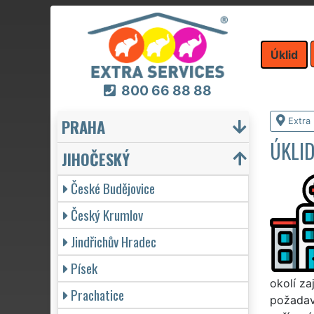
Úklid
800 66 88 88
PRAHA
Extra 
ÚKLID
JIHOČESKÝ
České Budějovice
Český Krumlov
Jindřichův Hradec
Písek
okolí za
Prachatice
požadavk