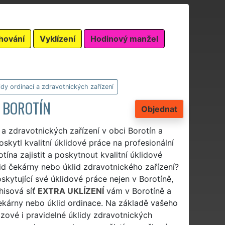
hování
Vyklízení
Hodinový manžel
idy ordinací a zdravotnických zařízení
Í BOROTÍN
Objednat
 a zdravotnických zařízení v obci Borotín a
kytl kvalitní úklidové práce na profesionální
tína zajistit a poskytnout kvalitní úklidové
lid čekárny nebo úklid zdravotnického zařízení?
skytující své úklidové práce nejen v Borotíně,
hisová síť
EXTRA UKLÍZENÍ
vám v Borotíně a
d čekárny nebo úklid ordinace. Na základě vašeho
ázové i pravidelné úklidy zdravotnických