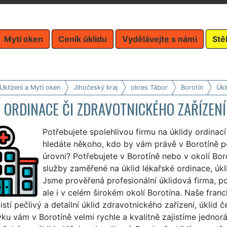
Mytí oken
Ceník úklidu
Vydělávejte s námi
Stě
Uklízení a Mytí oken
Jihočeský kraj
okres Tábor
Borotín
Úkl
 ORDINACE ČI ZDRAVOTNICKÉHO ZAŘÍZEN
Potřebujete spolehlivou firmu na úklidy ordinací
hledáte někoho, kdo by vám právě v Borotíně pos
úrovni? Potřebujete v Borotíně nebo v okolí Boro
služby zaměřené na úklid lékařské ordinace, úk
Jsme prověřená profesionální úklidová firma, po
ale i v celém širokém okolí Borotína. Naše franc
jistí pečlivý a detailní úklid zdravotnického zařízení, úkli
u vám v Borotíně velmi rychle a kvalitně zajistíme jednor