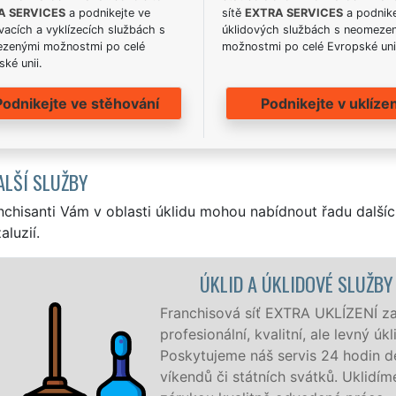
A SERVICES
a podnikejte ve
sítě
EXTRA SERVICES
a podnike
acích a vyklízecích službách s
úklidových službách s neomeze
zenými možnostmi po celé
možnostmi po celé Evropské uni
ké unii.
Podnikejte ve stěhování
Podnikejte v uklízen
ALŠÍ SLUŽBY
nchisanti Vám v oblasti úklidu mohou nabídnout řadu dalšíc
aluzií.
ROTÍN
je v Borotíně a okolí Borotína
ro firmy i jednotlivce.
 7 dní v týdnu a to i během
e, co zákazník žádá a to se