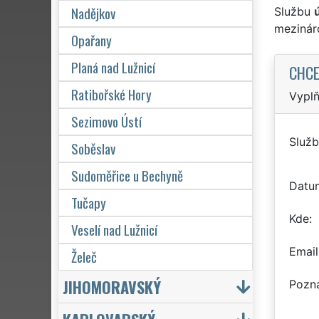
Nadějkov
Službu
mezinár
Opařany
Planá nad Lužnicí
CHCE
Ratibořské Hory
Vyplň
Sezimovo Ústí
Služb
Soběslav
Sudoměřice u Bechyně
Datu
Tučapy
Kde
Veselí nad Lužnicí
Email
Želeč
JIHOMORAVSKÝ
Pozn