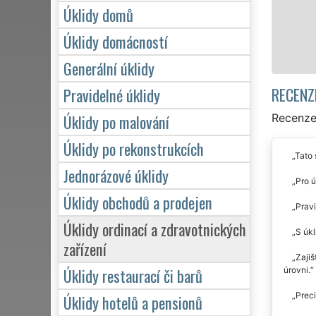
zárukou kvalitně odvedené práce.
Úklidy domů
Úklidy domácností
Mám zájem o úklid v Borotíně
Generální úklidy
RECENZ
Pravidelné úklidy
Úklidy po malování
Recenze 
Úklidy po rekonstrukcích
Tato 
Jednorázové úklidy
Pro ú
Úklidy obchodů a prodejen
Prav
Úklidy ordinací a zdravotnických
S úkl
zařízení
Zajiš
Úklidy restaurací či barů
úrovni.
Preci
Úklidy hotelů a pensionů