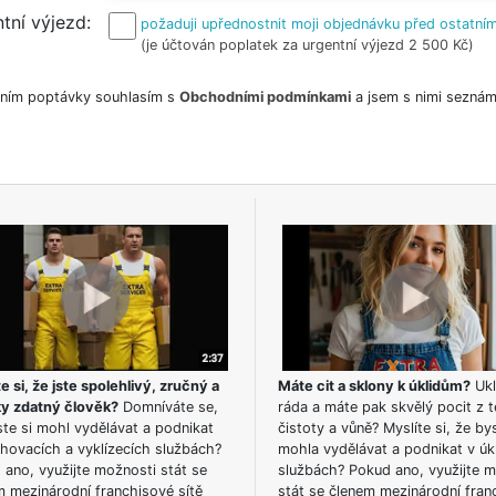
tní výjezd
požaduji upřednostnit moji objednávku před ostatním
(je účtován poplatek za urgentní výjezd 2 500 Kč)
ním poptávky souhlasím s
Obchodními podmínkami
a jsem s nimi seznám
e si, že jste spolehlivý, zručný a
Máte cit a sklony k úklidům?
Ukl
ky zdatný člověk?
Domníváte se,
ráda a máte pak skvělý pocit z t
te si mohl vydělávat a podnikat
čistoty a vůně? Myslíte si, že by
hovacích a vyklízecích službách?
mohla vydělávat a podnikat v úk
ano, využijte možnosti stát se
službách? Pokud ano, využijte 
m mezinárodní franchisové sítě
stát se členem mezinárodní fran