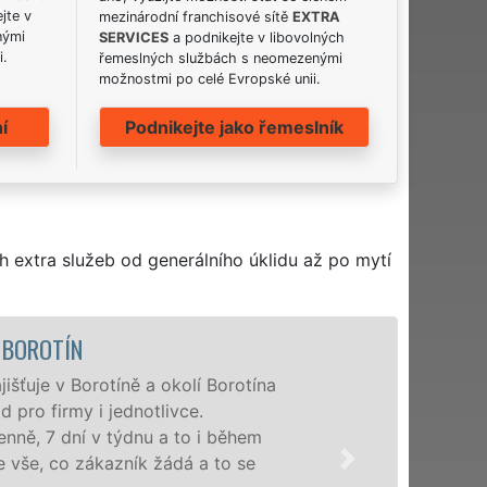
jte v
mezinárodní franchisové sítě
EXTRA
nými
SERVICES
a podnikejte v libovolných
i.
řemeslných službách s neomezenými
možnostmi po celé Evropské unii.
í
Podnikejte jako řemeslník
h extra služeb od generálního úklidu až po mytí
ÚKLIDOVÁ SLUŽBA A ČINNOSTI BO
Naše společnost EXTRA UKLÍZENÍ poskytu
profesionální úklidové služby NON-STOP.
nabízíme pro všechny obchodní společnosti
domácnosti v celém Jihočeském kraji s jis