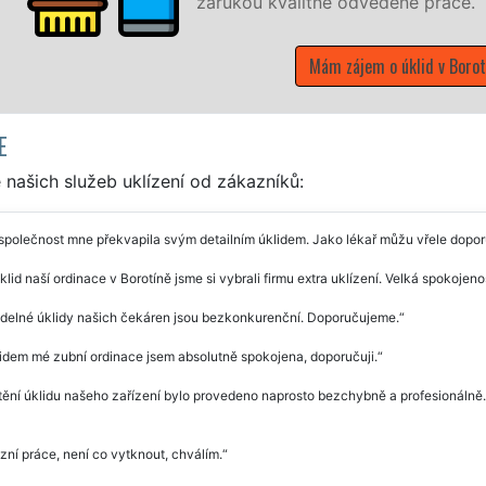
E
našich služeb uklízení od zákazníků:
společnost mne překvapila svým detailním úklidem. Jako lékař můžu vřele doporuči
klid naší ordinace v Borotíně jsme si vybrali firmu extra uklízení. Velká spokoje
idelné úklidy našich čekáren jsou bezkonkurenční. Doporučujeme.
idem mé zubní ordinace jsem absolutně spokojena, doporučuji.
tění úklidu našeho zařízení bylo provedeno naprosto bezchybně a profesionálně
zní práce, není co vytknout, chválím.