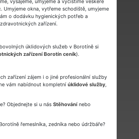
třeme, vysajeme, umyjeme a vyčistíme veškeré
ic. Umyjeme okna, vytřeme schodiště, umyjeme
e vám o dodávku hygienických potřeb a
zdravotnických zařízení.
bovolných úklidových služeb v Borotíně si
otnických zařízení Borotín ceník
).
 zařízení zájem i o jiné profesionální služby
e vám nabídnout kompletní
úklidové služby
,
e? Objednejte si u nás
Stěhování
nebo
Borotíně řemeslníka, zedníka nebo údržbáře?