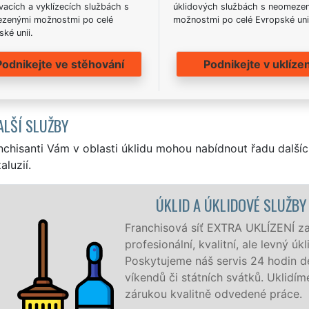
acích a vyklízecích službách s
úklidových službách s neomeze
zenými možnostmi po celé
možnostmi po celé Evropské uni
ké unii.
Podnikejte ve stěhování
Podnikejte v uklízen
ALŠÍ SLUŽBY
nchisanti Vám v oblasti úklidu mohou nabídnout řadu dalšíc
aluzií.
OVÉ SLUŽBY BOROTÍN
UKLÍZENÍ zajišťuje v Borotíně a okolí Borotína
 ale levný úklid pro firmy i jednotlivce.
 24 hodin denně, 7 dní v týdnu a to i během
átků. Uklidíme vše, co zákazník žádá a to se
dené práce.