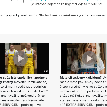
(je účtován poplatek za urgentní výjezd 2 500 Kč)
ním poptávky souhlasím s
Obchodními podmínkami
a jsem s nimi seznám
e si, že jste spolehlivý, zručný a
Máte cit a sklony k úklidům?
Ukl
ky zdatný člověk?
Domníváte se,
ráda a máte pak skvělý pocit z t
te si mohl vydělávat a podnikat
čistoty a vůně? Myslíte si, že by
hovacích a vyklízecích službách?
mohla vydělávat a podnikat v úk
ano, využijte možnosti stát se
službách? Pokud ano, využijte 
m mezinárodní franchisové sítě
stát se členem mezinárodní fran
A SERVICES
a podnikejte ve
sítě
EXTRA SERVICES
a podnike