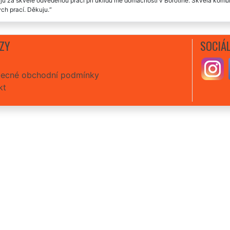
u za skvěle odvedenou práci při úklidu mé domácnosti v Borotíně. Skvělá komun
ch prací. Děkuju.
 co by jsem vytkla. Úklid domácnosti v Borotíně proběhl bez sebemenších prob
ZY
SOCIÁL
 rychlá odezva, perfektní domluva, moc šikovná děvčata. Uklidili mi domácnost 
ecné obchodní podmínky
kt