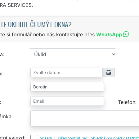
TRA SERVICES.
TE UKLIDIT ČI UMÝT OKNA?
te si formulář nebo nás kontaktujte přes
WhatsApp
a
m
Telefon
ámka
tní výjezd
požaduji upřednostnit moji objednávku před ostatním