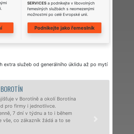
nými
SERVICES
a podnikejte v libovolných
i.
řemeslných službách s neomezenými
možnostmi po celé Evropské unii.
í
Podnikejte jako řemeslník
h extra služeb od generálního úklidu až po mytí
ÚKLIDOVÁ SLUŽBA 
Naše společnost EXTRA U
profesionální úklidové s
nabízíme pro všechny obch
domácnosti v celém Jihoče