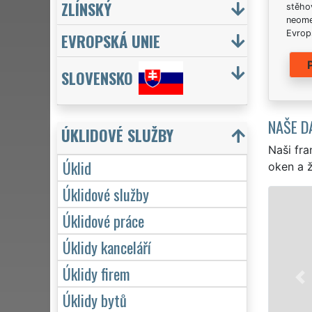
ZLÍNSKÝ
stěhov
neome
Evrops
EVROPSKÁ UNIE
SLOVENSKO
NAŠE D
ÚKLIDOVÉ SLUŽBY
Naši fra
Úklid
oken a ž
Úklidové služby
ÚKLID A ÚKLID
Úklidové práce
Franchisová síť EXTRA 
Úklidy kanceláří
profesionální, kvalitní,
Poskytujeme náš servis
Úklidy firem
víkendů či státních sv
Úklidy bytů
zárukou kvalitně odve