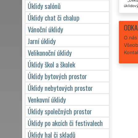
Děkuj
Úklidy salónů
úklidový
Úklidy chat či chalup
Nemám
ODKA
Vánoční úklidy
Velmi
O nás
Jarní úklidy
Všeob
Velikonoční úklidy
Konta
Úklidy škol a školek
Úklidy bytových prostor
Úklidy nebytových prostor
Venkovní úklidy
Úklidy společných prostor
Úklidy po akcích či festivalech
Úklidy hal či skladů