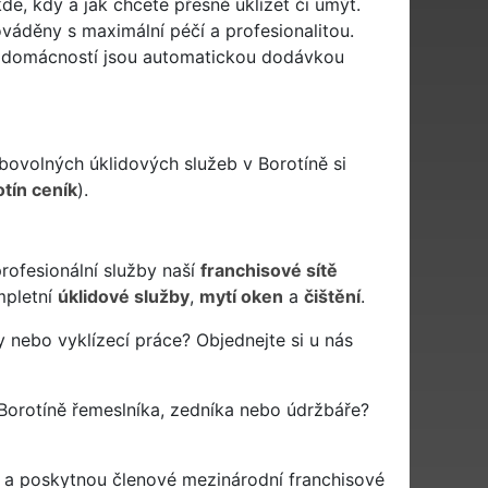
de, kdy a jak chcete přesně uklízet či umýt.
ováděny s maximální péčí a profesionalitou.
ch domácností jsou automatickou dodávkou
bovolných úklidových služeb v Borotíně si
tín ceník
).
rofesionální služby naší
franchisové sítě
pletní
úklidové služby
,
mytí oken
a
čištění
.
y nebo vyklízecí práce? Objednejte si u nás
Borotíně řemeslníka, zedníka nebo údržbáře?
í a poskytnou členové mezinárodní franchisové