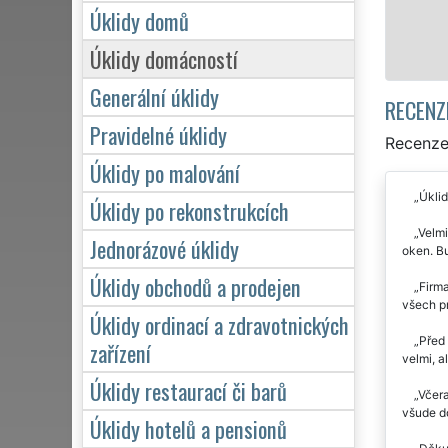
Úklidy domů
Mám zájem 
Úklidy domácností
Generální úklidy
RECENZ
Pravidelné úklidy
Recenze 
Úklidy po malování
Úklid
Úklidy po rekonstrukcích
Velmi
Jednorázové úklidy
oken. B
Úklidy obchodů a prodejen
Firma
všech p
Úklidy ordinací a zdravotnických
Před 
zařízení
velmi, a
Úklidy restaurací či barů
Včera
všude d
Úklidy hotelů a pensionů