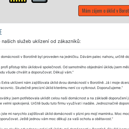
o úklid v Borotíně
E
našich služeb uklízení od zákazníků:
 domácnosti v Borotíně byl proveden na jedničku. Dávám palec nahoru, určitě d
 profi přístup této úklidové společnosti. Od samotného objednání úklidu jsem m
udu všude chválit a doporučovat. Děkuji vám.
 Extra uklízení nám zajišťovala úklid dvou domácností v Borotíně. Já i moje dcera
racovnic. Skutečně precizní úklid kterému není co vytknout. Doporučujeme.
svátky jsem potřebovala uklidit celou naši domácnost a na základě doporučení js
le velmi spokojená. Určitě budu tuto firmu využívat i nadále. Jednoznačně dopor
 jste mi narychlo zajišťovali úklid domácnosti v plzni pro mojí maminku. Moc moc
oporučovat. Ještě jednou vám moc děkuji za vaši ochotu a obětavost.