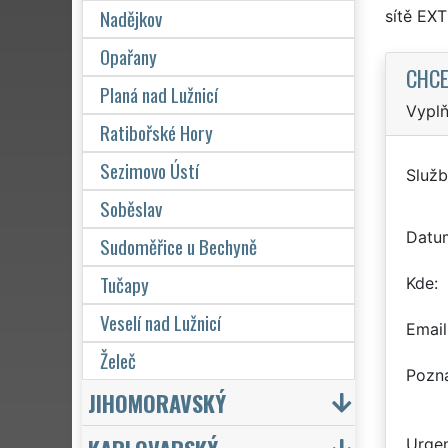
Nadějkov
sítě EX
Opařany
CHCE
Planá nad Lužnicí
Vyplň
Ratibořské Hory
Sezimovo Ústí
Služb
Soběslav
Datu
Sudoměřice u Bechyně
Tučapy
Kde
Veselí nad Lužnicí
Email
Želeč
Pozn
JIHOMORAVSKÝ
Urgen