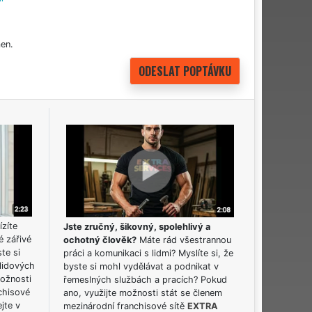
en.
ízíte
Jste zručný, šikovný, spolehlivý a
é zářivé
ochotný člověk?
Máte rád všestrannou
ste si
práci a komunikaci s lidmi? Myslíte si, že
lidových
byste si mohl vydělávat a podnikat v
možnosti
řemeslných službách a pracích? Pokud
chisové
ano, využijte možnosti stát se členem
jte v
mezinárodní franchisové sítě
EXTRA