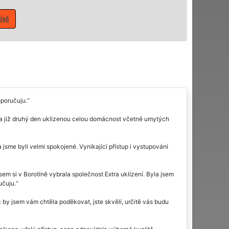
Mám zájem o úklido
oporučuju.
ěla již druhý den uklizenou celou domácnost včetně umytých
 jsme byli velmi spokojené. Vynikající přístup i vystupování
em si v Borotíně vybrala společnost Extra uklízení. Byla jsem
učuju.
 by jsem vám chtěla poděkovat, jste skvělí, určitě vás budu