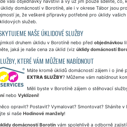
dě vaší objednávky navštíví a vy už jim pouze sdělíte, co, k
úklidy domácností v Borotíně, ale i v okrese Tábor jsou pr
jmostí je, že veškeré přípravky potřebné pro úklidy vaši
klidových služeb.
SKYTUJEME NAŠE ÚKLIDOVÉ SLUŽBY
kýmkoli druhem úklidu v Borotíně nebo před
objednávkou
li
ěte, jaká je naše cena za úklid (viz
úklidy domácností Boro
SLUŽBY, KTERÉ VÁM MŮŽEME NABÍDNOUT
Máte kromě úklidů domácností zájem i o jiné p
EXTRA SLUŽBY
? Můžeme vám nabídnout kom
Měli byste v Borotíně zájem o stěhovací služb
ní
nebo
Vyklízení
!
něco opravit? Postavit? Vymalovat? Smontovat? Sháníte v 
jte si naše
Hodinové manžely
!
úklidy domácností Borotín
vám spolehlivě a odborně zajist