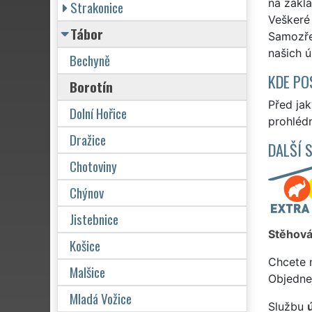
na zákla
Strakonice
Veškeré 
Tábor
Samozře
našich ú
Bechyně
KDE PO
Borotín
Před ja
Dolní Hořice
prohlédn
Dražice
DALŠÍ 
Chotoviny
Chýnov
Jistebnice
Stěhová
Košice
Chcete 
Malšice
Objedne
Mladá Vožice
Službu