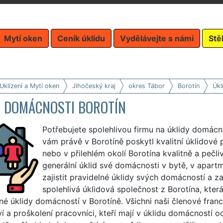
Mytí oken
Ceník úklidu
Vydělávejte s námi
Stě
Uklízení a Mytí oken
Jihočeský kraj
okres Tábor
Borotín
Úkl
D DOMÁCNOSTI BOROTÍN
Potřebujete spolehlivou firmu na úklidy domácn
vám právě v Borotíně poskytl kvalitní úklidové 
nebo v přilehlém okolí Borotína kvalitně a pečli
generální úklid své domácnosti v bytě, v apart
zajistit pravidelné úklidy svých domácností a zaj
spolehlivá úklidová společnost z Borotína, kter
né úklidy domácností v Borotíně. Všichni naši členové fran
ví a proškolení pracovníci, kteří mají v úklidu domácností 