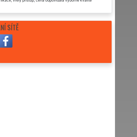
ikace, vřelý přístup, cena odpovídala výborné kvalitě
lémů, doporučuji.
NÍ SÍTĚ
skutečně nádherně. Děkuji a doporučuji.