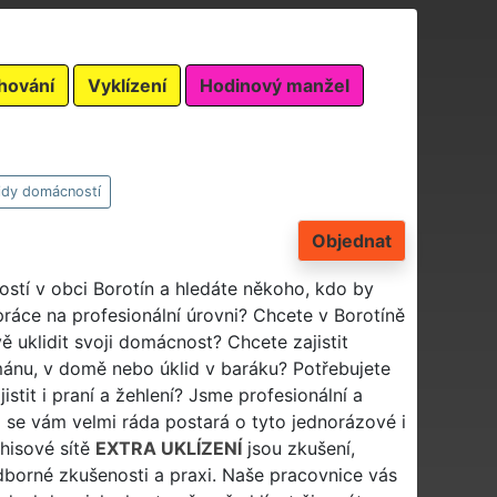
hování
Vyklízení
Hodinový manžel
idy domácností
Objednat
ostí v obci Borotín a hledáte někoho, kdo by
práce na profesionální úrovni? Chcete v Borotíně
vě uklidit svoji domácnost? Chcete zajistit
mánu, v domě nebo úklid v baráku? Potřebujete
istit i praní a žehlení? Jsme profesionální a
á se vám velmi ráda postará o tyto jednorázové i
chisové sítě
EXTRA UKLÍZENÍ
jsou zkušení,
odborné zkušenosti a praxi. Naše pracovnice vás