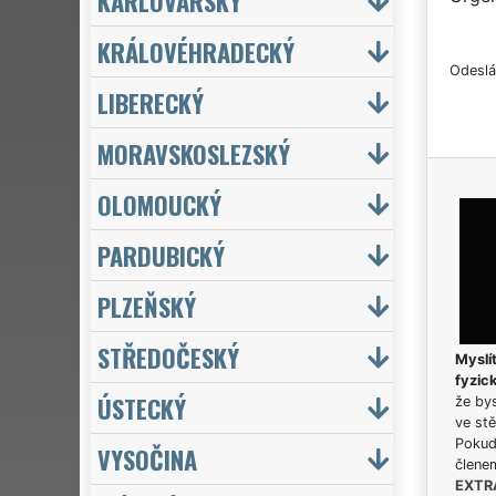
KARLOVARSKÝ
KRÁLOVÉHRADECKÝ
Odeslá
LIBERECKÝ
MORAVSKOSLEZSKÝ
OLOMOUCKÝ
PARDUBICKÝ
PLZEŇSKÝ
STŘEDOČESKÝ
Myslít
fyzic
ÚSTECKÝ
že bys
ve stě
Pokud 
VYSOČINA
člene
EXTR