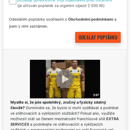
požaduji upřednostnit moji objednávku před ostatními
(je účtován poplatek za urgentní výjezd 2 500 Kč)
Odesláním poptávky souhlasím s
Obchodními podmínkami
a
jsem s nimi seznámen.
Myslíte si, že jste spolehlivý, zručný a fyzicky zdatný
člověk?
Domníváte se, že byste si mohl vydělávat a podnikat
ve stěhovacích a vyklízecích službách? Pokud ano, využijte
možnosti stát se členem mezinárodní franchisové sítě
EXTRA
SERVICES
a podnikejte ve stěhovacích a vyklízecích
službách s neomezenými možnostmi po celé Evropské unii.