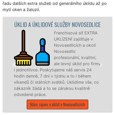
řadu dalších extra služeb od generálního úklidu až po
mytí oken a žaluzií.
DOVÉ SLUŽBY NOVOSEDLICE
ÚKLIDOVÁ 
NO
Franchisová síť EXTRA
UKLÍZENÍ zajišťuje v
Novosedlicích a okolí
Novosedlic
profesionální, kvalitní,
ale levný úklid pro firmy
Poskytujeme náš servis 24
dní v týdnu a to i během
nabízíme pro všec
ních svátků. Uklidíme vše, co
státní podniky, al
 to se zárukou kvalitně
Ústeckém kraji s ji
.
Mám zájem o úkli
m o úklid v Novosedlicích