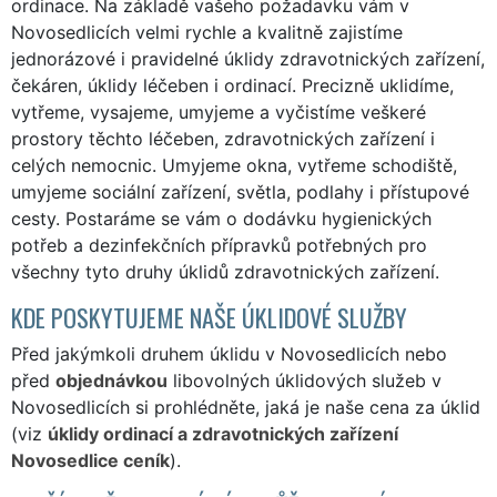
ordinace. Na základě vašeho požadavku vám v
Novosedlicích velmi rychle a kvalitně zajistíme
jednorázové i pravidelné úklidy zdravotnických zařízení,
čekáren, úklidy léčeben i ordinací. Precizně uklidíme,
vytřeme, vysajeme, umyjeme a vyčistíme veškeré
prostory těchto léčeben, zdravotnických zařízení i
celých nemocnic. Umyjeme okna, vytřeme schodiště,
umyjeme sociální zařízení, světla, podlahy i přístupové
cesty. Postaráme se vám o dodávku hygienických
potřeb a dezinfekčních přípravků potřebných pro
všechny tyto druhy úklidů zdravotnických zařízení.
KDE POSKYTUJEME NAŠE ÚKLIDOVÉ SLUŽBY
Před jakýmkoli druhem úklidu v Novosedlicích nebo
před
objednávkou
libovolných úklidových služeb v
Novosedlicích si prohlédněte, jaká je naše cena za úklid
(viz
úklidy ordinací a zdravotnických zařízení
Novosedlice ceník
).