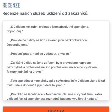
RECENZE
Recenze našich služeb uklízení od zákazníků:
S úklidem mé zubní ordinace jsem absolutně spokojena,
doporučuji.
Pravidelné úklidy našich čekáren jsou bezkonkurenční.
Doporučujeme.
Precizní práce, není co vytknout, chválím.
Zajištění úklidu našeho zařízení bylo provedeno naprosto
bezchybně a profesionálně. Od prvotní komunikace do vystavení
faktury jednání na úrovni.
Tato společnost mne překvapila svým detailním úklidem. Jako lékař
můžu vřele doporučit jejich detailní práci.
Pro úklid naší ordinace v Novosedlicích jsme si vybrali firmu extra
uklízení. Velká spokojenost, rozhodně budeme využívat i nadále.
ODKAZY