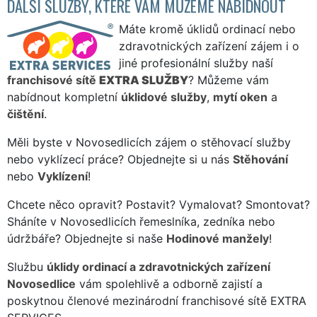
DALŠÍ SLUŽBY, KTERÉ VÁM MŮŽEME NABÍDNOUT
Máte kromě úklidů ordinací nebo
zdravotnických zařízení zájem i o
jiné profesionální služby naší
franchisové sítě
EXTRA SLUŽBY
? Můžeme vám
nabídnout kompletní
úklidové služby
,
mytí oken
a
čištění
.
Měli byste v Novosedlicích zájem o stěhovací služby
nebo vyklízecí práce? Objednejte si u nás
Stěhování
nebo
Vyklízení
!
Chcete něco opravit? Postavit? Vymalovat? Smontovat?
Sháníte v Novosedlicích řemeslníka, zedníka nebo
údržbáře? Objednejte si naše
Hodinové manžely
!
Službu
úklidy ordinací a zdravotnických zařízení
Novosedlice
vám spolehlivě a odborně zajistí a
poskytnou členové mezinárodní franchisové sítě EXTRA