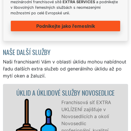
mezinárodní franchisové sítě
EXTRA SERVICES
a podnikejte
v libovolných řemeslných službách s neomezenými
možnostmi po celé Evropské unii.
Podnikejte jako řemeslník
NAŠE DALŠÍ SLUŽBY
Naši franchisanti Vám v oblasti úklidu mohou nabídnout
řadu dalších extra služeb od generálního úklidu až po
mytí oken a žaluzií.
VÉ SLUŽBY NOVOSEDLICE
ÚKLIDOVÁ SLU
NOVO
Franchisová síť EXTRA
UKLÍZENÍ zajišťuje v
Novosedlicích a okolí
Novosedlic
profesionální, kvalitní,