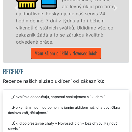
ale levný úklid pro firmy
kytujeme náš servis 24
 v týdnu a to i během
nabízíme pro všechny
h svátků. Uklidíme vše, co
státní podniky, ale i
o se zárukou kvalitně
Ústeckém kraji s jisto
Mám zájem o úklidové
 úklid v Novosedlicích
RECENZE
Recenze našich služeb uklízení od zákazníků:
Chválím a doporučuju, naprostá spokojenost s úklidem.
Holky nám moc moc pomohli s jarním úklidem naší chalupy. Okna
doslova září, děkujeme.
Úklid po přestavbě chaty v Novosedlicích – bez chyby. Fajnový
servis.