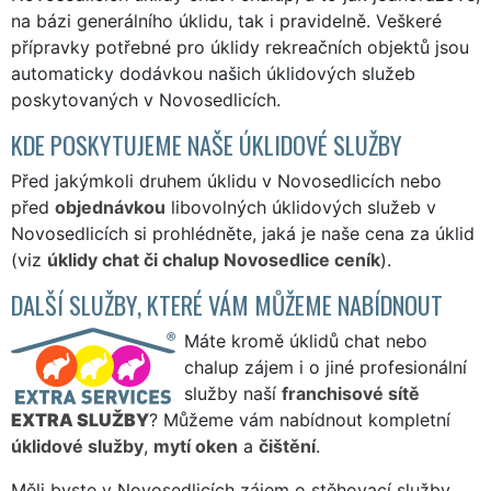
na bázi generálního úklidu, tak i pravidelně. Veškeré
přípravky potřebné pro úklidy rekreačních objektů jsou
automaticky dodávkou našich úklidových služeb
poskytovaných v Novosedlicích.
KDE POSKYTUJEME NAŠE ÚKLIDOVÉ SLUŽBY
Před jakýmkoli druhem úklidu v Novosedlicích nebo
před
objednávkou
libovolných úklidových služeb v
Novosedlicích si prohlédněte, jaká je naše cena za úklid
(viz
úklidy chat či chalup Novosedlice ceník
).
DALŠÍ SLUŽBY, KTERÉ VÁM MŮŽEME NABÍDNOUT
Máte kromě úklidů chat nebo
chalup zájem i o jiné profesionální
služby naší
franchisové sítě
EXTRA SLUŽBY
? Můžeme vám nabídnout kompletní
úklidové služby
,
mytí oken
a
čištění
.
Měli byste v Novosedlicích zájem o stěhovací služby