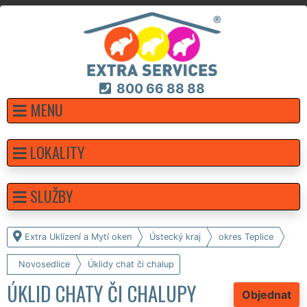
800 66 88 88
MENU
LOKALITY
SLUŽBY
Extra Uklízení a Mytí oken
Ústecký kraj
okres Teplice
Novosedlice
Úklidy chat či chalup
ÚKLID CHATY ČI CHALUPY
Objednat