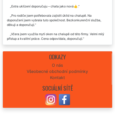
Extra uklízení doporučuju – chata jako nová👍.
Pro rodiče jsem potřebovala zajistit úklid na chalupě. Na
doporučení jsem vybrala tuto společnost. Bezkonkurenční služba,
děkuji a doporučuji.
Včera jsem využila mytí oken na chalupě od této firmy. Velmi milý
přístup a kvalitní práce. Cena odpovídala, doporučuji.
Každý rok si necháme zjara uklízet chalupu v Novosedlicích. Prvně
jsme využili společnost extra. Už měnit nebudeme, skvělá kvalita i
ODKAZY
cena. Doporučujeme.
O nás
Všeobecné obchodní podmínky
Kontakt
SOCIÁLNÍ SÍTĚ