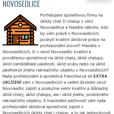
NOVOSEDLICE
Potřebujete spolehlivou firmu na
úklidy chat či chalup v obci
Novosedlice a hledáte někoho, kdo
by vám právě v Novosedlicích
poskytl kvalitní úklidové práce na
profesionální úrovni? Hledáte v
Novosedlicích, či v okolí Novosedlic kvalitní a
prověřenou společnost na úklid chaty, úklid chalupy,
úklid zemědělské usedlosti, úklid srubu nebo na úklid
jakéhokoli jiného rekreačního objektu v Novosedlicích?
Naše profesionální a spolehlivá franchisová síť
EXTRA
UKLÍZENÍ
vám v Novosedlicích a celém širokém okolí
Novosedlic zajistí a poskytne velmi kvalitní a důkladný
úklid chaty, úklid chalupy, ale i úklid jiného, podobného
rekreačního objektu. S maximální pečlivostí vám naše
profesionální úklidová společnost zajistí v
Novosedlicích úklidy chat i chalup, a to jak jednorázově,