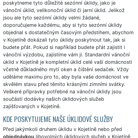
poskytneme tyto důležité sezónní úklidy, jako je
vánoční úklid, velikonoční úklid či jarní úklid. Jelikož
jsou ale tyto sezónní úklidy velmi žádané,
doporučujeme každému, aby si tyto sezónní úklidy
objednal s dostatečným časovým předstihem, abychom
v Kojetíně dokázali tyto úklidy poskytnout tak, jak si
budete přát. Pokud si například budete přát zajistit i
vánoční výzdobu, zajistíme vám ji. Standardní vánoční
úklid v Kojetíně je kompletní úklid celé vaší domácnosti
včetně důkladného mytí oken a čištění sedaček. Vždy
uděláme maximu pro to, aby byla vaše domácnost ve
skvělém stavu před těmito krásnými zimními svátky.
Veškeré přípravky potřebné na vánoční úklidy jsou
součástí dodávky našich úklidových služeb
zajišťovaných v Kojetíně.
KDE POSKYTUJEME NAŠE ÚKLIDOVÉ SLUŽBY
Před jakýmkoli druhem úklidu v Kojetíně nebo před
objednávkou
libovolných úklidových služeb v Kojetíně