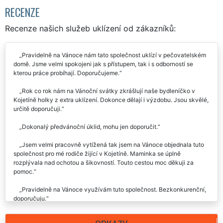
RECENZE
Recenze našich služeb uklízení od zákazníků:
Pravidelně na Vánoce nám tato společnost uklízí v pečovatelském
domě. Jsme velmi spokojeni jak s přístupem, tak i s odborností se
kterou práce probíhají. Doporučujeme.
Rok co rok nám na Vánoční svátky zkrášlují naše bydleníčko v
Kojetíně holky z extra uklízení. Dokonce dělají i výzdobu. Jsou skvělé,
určitě doporučuji.
Dokonalý předvánoční úklid, mohu jen doporučit.
Jsem velmi pracovně vytížená tak jsem na Vánoce objednala tuto
společnost pro mé rodiče žijící v Kojetíně. Maminka se úplně
rozplývala nad ochotou a šikovností. Touto cestou moc děkuji za
pomoc.
Pravidelně na Vánoce využívám tuto společnost. Bezkonkurenční,
doporučuju.
Na Vánoce úklid jen od vás. Jsem spokojená nad míru.