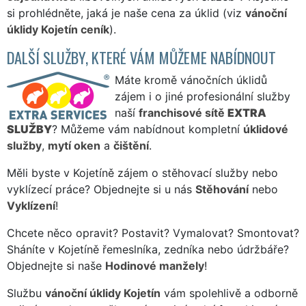
si prohlédněte, jaká je naše cena za úklid (viz
vánoční
úklidy Kojetín ceník
).
DALŠÍ SLUŽBY, KTERÉ VÁM MŮŽEME NABÍDNOUT
Máte kromě vánočních úklidů
zájem i o jiné profesionální služby
naší
franchisové sítě
EXTRA
SLUŽBY
? Můžeme vám nabídnout kompletní
úklidové
služby
,
mytí oken
a
čištění
.
Měli byste v Kojetíně zájem o stěhovací služby nebo
vyklízecí práce? Objednejte si u nás
Stěhování
nebo
Vyklízení
!
Chcete něco opravit? Postavit? Vymalovat? Smontovat?
Sháníte v Kojetíně řemeslníka, zedníka nebo údržbáře?
Objednejte si naše
Hodinové manžely
!
Službu
vánoční úklidy Kojetín
vám spolehlivě a odborně