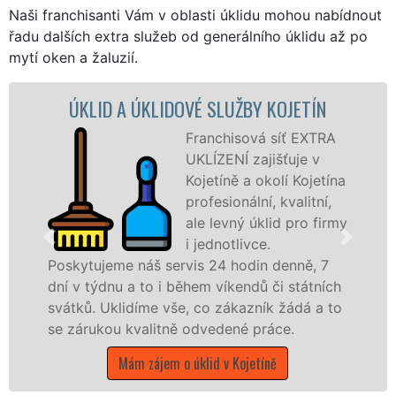
Naši franchisanti Vám v oblasti úklidu mohou nabídnout
řadu dalších extra služeb od generálního úklidu až po
mytí oken a žaluzií.
DOVÉ SLUŽBY KOJETÍN
ÚKLIDOVÁ SLUŽBA 
Franchisová síť EXTRA
UKLÍZENÍ zajišťuje v
Kojetíně a okolí Kojetína
profesionální, kvalitní,
ale levný úklid pro firmy
i jednotlivce.
ervis 24 hodin denně, 7
nabízíme pro všechny
 během víkendů či státních
státní podniky, ale i
vše, co zákazník žádá a to
Olomouckém kraji s ji
ně odvedené práce.
Mám zájem o úklid
 o úklid v Kojetíně