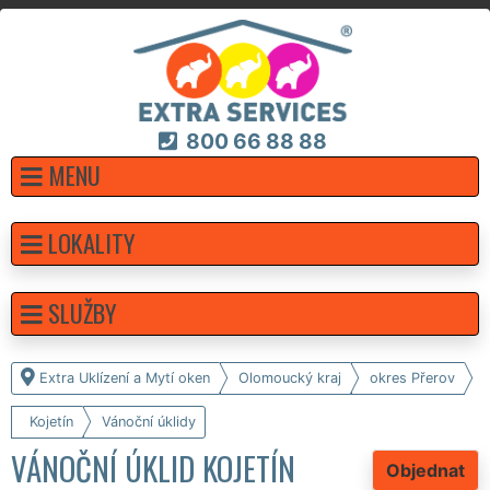
800 66 88 88
MENU
LOKALITY
SLUŽBY
Extra Uklízení a Mytí oken
Olomoucký kraj
okres Přerov
Kojetín
Vánoční úklidy
VÁNOČNÍ ÚKLID KOJETÍN
Objednat