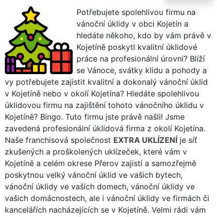
Potřebujete spolehlivou firmu na
vánoční úklidy v obci Kojetín a
hledáte někoho, kdo by vám právě v
Kojetíně poskytl kvalitní úklidové
práce na profesionální úrovni? Blíží
se Vánoce, svátky klidu a pohody a
vy potřebujete zajistit kvalitní a dokonalý vánoční úklid
v Kojetíně nebo v okolí Kojetína? Hledáte spolehlivou
úklidovou firmu na zajištění tohoto vánočního úklidu v
Kojetíně? Bingo. Tuto firmu jste právě našli! Jsme
zavedená profesionální úklidová firma z okolí Kojetína.
Naše franchisová společnost
EXTRA UKLÍZENÍ
je síť
zkušených a proškolených uklízeček, které vám v
Kojetíně a celém okrese Přerov zajistí a samozřejmě
poskytnou velký vánoční úklid ve vašich bytech,
vánoční úklidy ve vašich domech, vánoční úklidy ve
vašich domácnostech, ale i vánoční úklidy ve firmách či
kancelářích nacházejících se v Kojetíně. Velmi rádi vám