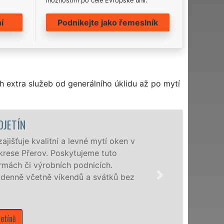
možnostmi po celé Evropské unii.
í
Podnikejte jako řemeslník
h extra služeb od generálního úklidu až po mytí
OJETÍN
išťuje kvalitní a levné mytí oken v
okrese Přerov. Poskytujeme tuto
irmách či výrobních podnicích.
enně včetně víkendů a svátků bez
etíně