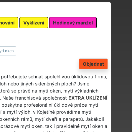
hování
Vyklízení
Hodinový manžel
tí oken
Objednat
potřebujete sehnat spolehlivou úklidovou firmu,
ýloh nebo jiných skleněných ploch? Jsme
která se právě na mytí oken, mytí výkladních
je. Naše franchisová společnost
EXTRA UKLÍZENÍ
a poskytne profesionální úklidové práce mytí
í a mytí výloh. v Kojetíně provádíme mytí
 okenních rámů, mytí dveří a parapetů. Jakákoli
orázové mytí oken, tak i pravidelné mytí oken a