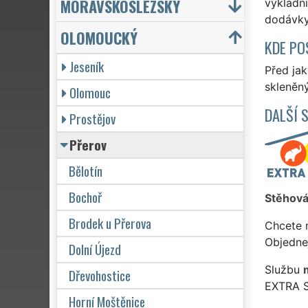
MORAVSKOSLEZSKÝ
výkladní
dodávky 
OLOMOUCKÝ
KDE PO
Jeseník
Před jak
skleněný
Olomouc
DALŠÍ 
Prostějov
Přerov
Bělotín
Bochoř
Stěhová
Brodek u Přerova
Chcete 
Objedne
Dolní Újezd
Službu
Dřevohostice
EXTRA 
Horní Moštěnice