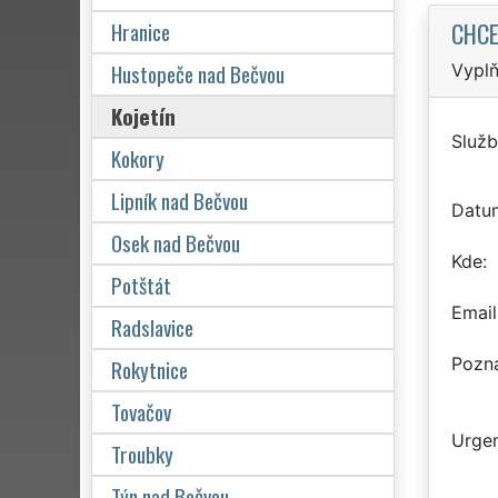
CHCE
Hranice
Hustopeče nad Bečvou
Vyplň
Kojetín
Služb
Kokory
Lipník nad Bečvou
Datu
Osek nad Bečvou
Kde
Potštát
Email
Radslavice
Pozn
Rokytnice
Tovačov
Urgen
Troubky
Týn nad Bečvou