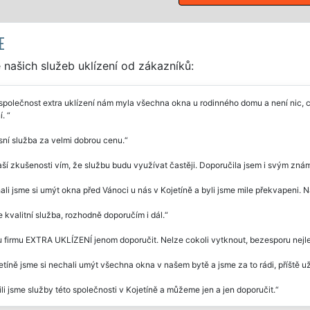
E
našich služeb uklízení od zákazníků:
společnost extra uklízení nám myla všechna okna u rodinného domu a není nic, c
í.
ní služba za velmi dobrou cenu.
ší zkušenosti vím, že službu budu využívat častěji. Doporučila jsem i svým znám
li jsme si umýt okna před Vánoci u nás v Kojetíně a byli jsme mile překvapeni. N
e kvalitní služba, rozhodně doporučím i dál.
firmu EXTRA UKLÍZENÍ jenom doporučit. Nelze cokoli vytknout, bezesporu nejlep
etíně jsme si nechali umýt všechna okna v našem bytě a jsme za to rádi, příště už 
li jsme služby této společnosti v Kojetíně a můžeme jen a jen doporučit.