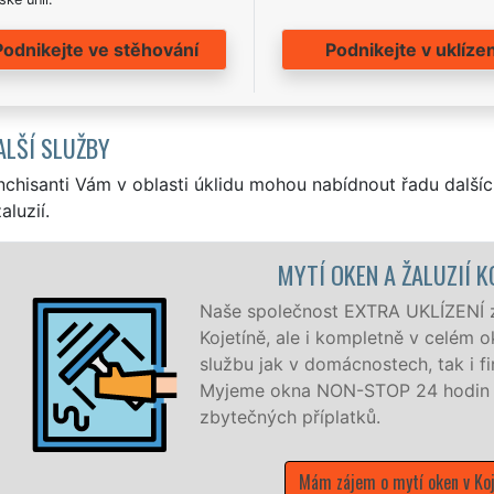
Podnikejte ve stěhování
Podnikejte v uklízen
ALŠÍ SLUŽBY
nchisanti Vám v oblasti úklidu mohou nabídnout řadu dalšíc
aluzií.
MYTÍ OKEN A ŽALUZIÍ K
Naše společnost EXTRA UKLÍZENÍ zaj
Kojetíně, ale i kompletně v celém 
službu jak v domácnostech, tak i f
Myjeme okna NON-STOP 24 hodin d
zbytečných příplatků.
Mám zájem o mytí oken v Koj