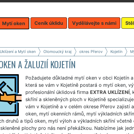
Ceník úklidu
Vydělávejte s námi
Stě
Mytí oken
Uklízení a Mytí oken
Olomoucký kraj
okres Přerov
Kojetín
My
OKEN A ŽALUZIÍ KOJETÍN
Požadujete důkladné mytí oken v obci Kojetín a 
která se vám v Kojetíně postará o mytí oken, v
profesionální úklidová firma
EXTRA UKLÍZENÍ
, 
skříní a skleněných ploch v Kojetíně specializu
vám v Kojetíně a v celém okrese Přerov zajistí 
oken, mytí okenních rámů, mytí výkladních skřín
h druhů a tipů oken, mytí výloh a výkladních skříní včetně
 skleněné plochy pro nás není překážkou. Nabízíme jak jedn