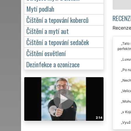
Mytí podlah
RECENZ
Čištění a tepování koberců
Recenze 
Čištění a mytí aut
Čištění a tepování sedaček
Tato 
perfektn
Čištění osvětlení
Luxus
Dezinfekce a ozonizace
Po na
Necha
Velic
Mohu 
v Koj
Využi