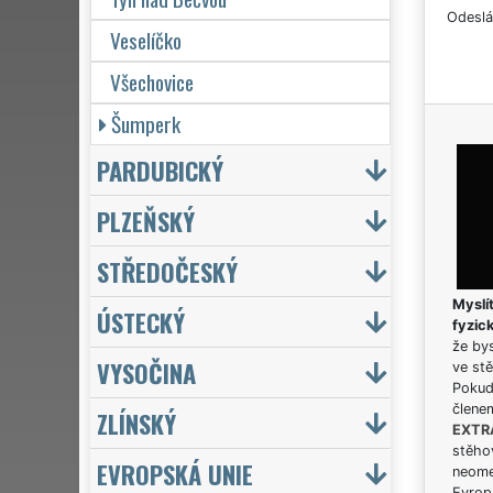
Odeslá
Veselíčko
Všechovice
Šumperk
PARDUBICKÝ
PLZEŇSKÝ
STŘEDOČESKÝ
Myslít
ÚSTECKÝ
fyzic
že bys
VYSOČINA
ve stě
Pokud 
člene
ZLÍNSKÝ
EXTR
stěhov
EVROPSKÁ UNIE
neome
Evrops