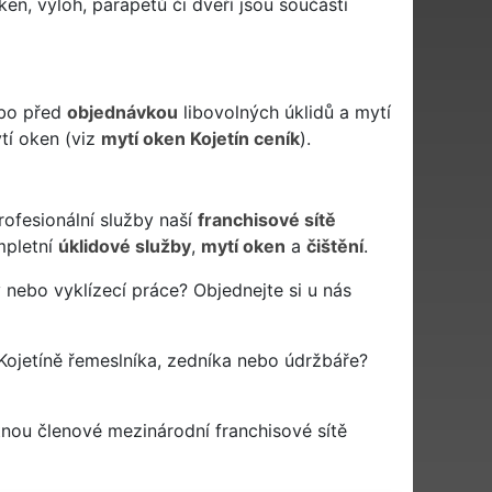
ken, výloh, parapetů či dveří jsou součástí
ebo před
objednávkou
libovolných úklidů a mytí
tí oken (viz
mytí oken Kojetín ceník
).
rofesionální služby naší
franchisové sítě
pletní
úklidové služby
,
mytí oken
a
čištění
.
 nebo vyklízecí práce? Objednejte si u nás
ojetíně řemeslníka, zedníka nebo údržbáře?
tnou členové mezinárodní franchisové sítě