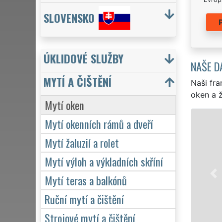
SLOVENSKO
ÚKLIDOVÉ SLUŽBY
NAŠE D
MYTÍ A ČIŠTĚNÍ
Naši fra
oken a ž
Mytí oken
Mytí okenních rámů a dveří
Mytí žaluzií a rolet
Mytí výloh a výkladních skříní
Mytí teras a balkónů
Ruční mytí a čištění
Strojové mytí a čištění