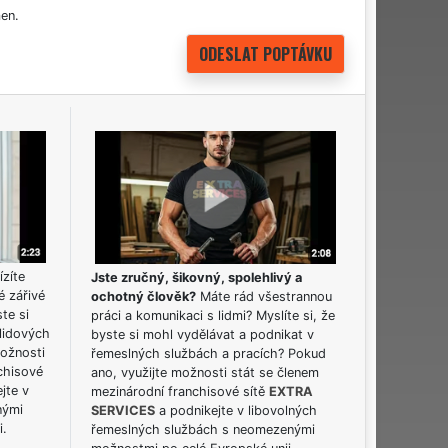
en.
ízíte
Jste zručný, šikovný, spolehlivý a
é zářivé
ochotný člověk?
Máte rád všestrannou
ste si
práci a komunikaci s lidmi? Myslíte si, že
lidových
byste si mohl vydělávat a podnikat v
možnosti
řemeslných službách a pracích? Pokud
chisové
ano, využijte možnosti stát se členem
jte v
mezinárodní franchisové sítě
EXTRA
nými
SERVICES
a podnikejte v libovolných
i.
řemeslných službách s neomezenými