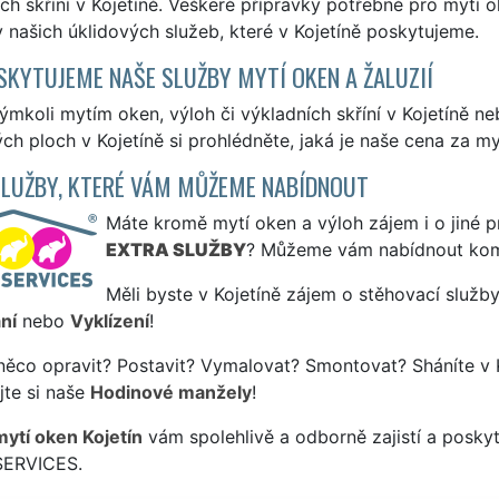
ch skříní v Kojetíně. Veškeré přípravky potřebné pro mytí o
našich úklidových služeb, které v Kojetíně poskytujeme.
SKYTUJEME NAŠE SLUŽBY MYTÍ OKEN A ŽALUZIÍ
ýmkoli mytím oken, výloh či výkladních skříní v Kojetíně n
ch ploch v Kojetíně si prohlédněte, jaká je naše cena za my
SLUŽBY, KTERÉ VÁM MŮŽEME NABÍDNOUT
Máte kromě mytí oken a výloh zájem i o jiné p
EXTRA SLUŽBY
? Můžeme vám nabídnout kom
Měli byste v Kojetíně zájem o stěhovací služby
ní
nebo
Vyklízení
!
něco opravit? Postavit? Vymalovat? Smontovat? Sháníte v K
jte si naše
Hodinové manžely
!
mytí oken Kojetín
vám spolehlivě a odborně zajistí a posky
SERVICES.