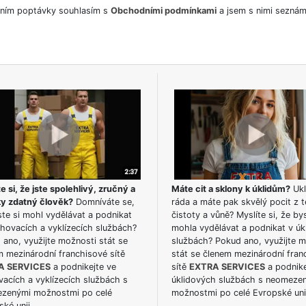
ním poptávky souhlasím s
Obchodními podmínkami
a jsem s nimi seznám
e si, že jste spolehlivý, zručný a
Máte cit a sklony k úklidům?
Ukl
ky zdatný člověk?
Domníváte se,
ráda a máte pak skvělý pocit z t
te si mohl vydělávat a podnikat
čistoty a vůně? Myslíte si, že by
hovacích a vyklízecích službách?
mohla vydělávat a podnikat v úk
ano, využijte možnosti stát se
službách? Pokud ano, využijte 
m mezinárodní franchisové sítě
stát se členem mezinárodní fran
A SERVICES
a podnikejte ve
sítě
EXTRA SERVICES
a podnike
acích a vyklízecích službách s
úklidových službách s neomeze
zenými možnostmi po celé
možnostmi po celé Evropské uni
ké unii.