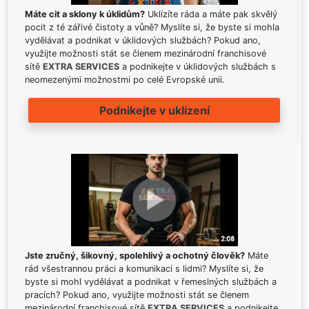
Máte cit a sklony k úklidům?
Uklízíte ráda a máte pak skvělý
pocit z té zářivé čistoty a vůně? Myslíte si, že byste si mohla
vydělávat a podnikat v úklidových službách? Pokud ano,
využijte možnosti stát se členem mezinárodní franchisové
sítě
EXTRA SERVICES
a podnikejte v úklidových službách s
neomezenými možnostmi po celé Evropské unii.
Podnikejte v uklízení
Jste zručný, šikovný, spolehlivý a ochotný člověk?
Máte
rád všestrannou práci a komunikaci s lidmi? Myslíte si, že
byste si mohl vydělávat a podnikat v řemeslných službách a
pracích? Pokud ano, využijte možnosti stát se členem
mezinárodní franchisové sítě
EXTRA SERVICES
a podnikejte