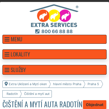
800 66 88 88
MENU
LOKALITY
SLUŽBY
Extra Uklízení a Mytí oken
hlavní město Praha
Praha 5
Radotín
Čištění a mytí aut
ČIŠTĚNÍ A MYTÍ AUTA RADOTÍN
Objednat