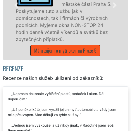
městské části Praha 5.
e tuto službu jak v
Poskytujeme k
ch, tak i firmách či výrobních
po celé městs
. Myjeme okna NON-STOP 24
prostřednict
ně včetně víkendů a svátků bez
EXTRA UKLÍZE
 příplatků.
během státní
m zájem o mytí oken na Praze 5
Mám zájem o m
RECENZE
Recenze našich služeb uklízení od zákazníků:
Naprosto dokonalé vyčištění plastů, sedaček i oken. Dál
doporučím.
Už poněkolikáté jsem využil jejich mytí automobilu a vždy jsem
mile překvapen. Moc děkuji za tyhle služby.