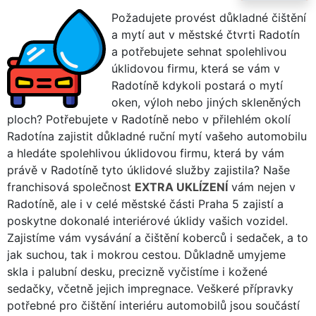
Požadujete provést důkladné čištění
a mytí aut v městské čtvrti Radotín
a potřebujete sehnat spolehlivou
úklidovou firmu, která se vám v
Radotíně kdykoli postará o mytí
oken, výloh nebo jiných skleněných
ploch? Potřebujete v Radotíně nebo v přilehlém okolí
Radotína zajistit důkladné ruční mytí vašeho automobilu
a hledáte spolehlivou úklidovou firmu, která by vám
právě v Radotíně tyto úklidové služby zajistila? Naše
franchisová společnost
EXTRA UKLÍZENÍ
vám nejen v
Radotíně, ale i v celé městské části Praha 5 zajistí a
poskytne dokonalé interiérové úklidy vašich vozidel.
Zajistíme vám vysávání a čištění koberců i sedaček, a to
jak suchou, tak i mokrou cestou. Důkladně umyjeme
skla i palubní desku, precizně vyčistíme i kožené
sedačky, včetně jejich impregnace. Veškeré přípravky
potřebné pro čištění interiéru automobilů jsou součástí