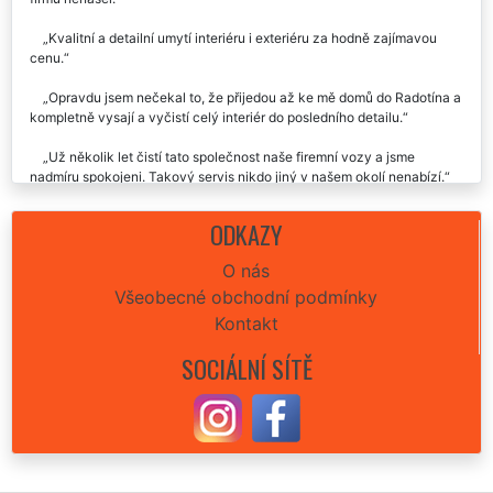
Jednou jsem vyzkoušel a už nikdy jinak, v Radotíně jsem lepší
firmu nenašel.
Kvalitní a detailní umytí interiéru i exteriéru za hodně zajímavou
cenu.
Opravdu jsem nečekal to, že přijedou až ke mě domů do Radotína a
kompletně vysají a vyčistí celý interiér do posledního detailu.
Už několik let čistí tato společnost naše firemní vozy a jsme
nadmíru spokojeni. Takový servis nikdo jiný v našem okolí nenabízí.
Nechali jsme si kompletně umýt celé auto v Radotíně, které s
ODKAZY
dvěma dětmi vypadalo opravdu strašně a po zásahu extra uklízení
jsem ho skoro ani nepoznala. =D
O nás
Všeobecné obchodní podmínky
Kontakt
SOCIÁLNÍ SÍTĚ