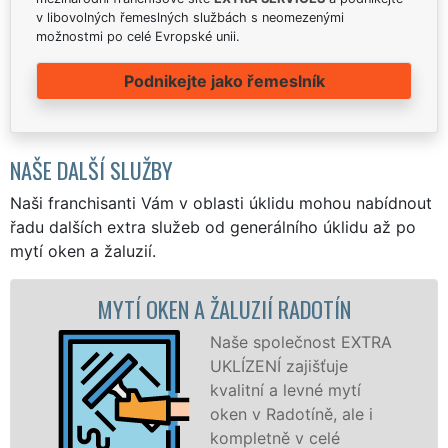
v libovolných řemeslných službách s neomezenými
možnostmi po celé Evropské unii.
Podnikejte jako řemeslník
NAŠE DALŠÍ SLUŽBY
Naši franchisanti Vám v oblasti úklidu mohou nabídnout
řadu dalších extra služeb od generálního úklidu až po
mytí oken a žaluzií.
Í OKEN A ŽALUZIÍ RADOTÍN
MYTÍ OKENN
Naše společnost EXTRA
UKLÍZENÍ zajišťuje
kvalitní a levné mytí
oken v Radotíně, ale i
kompletně v celé