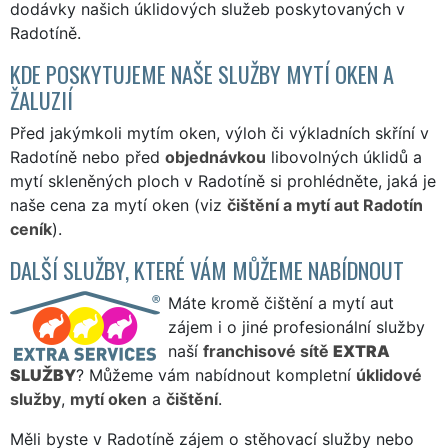
dodávky našich úklidových služeb poskytovaných v
Radotíně.
KDE POSKYTUJEME NAŠE SLUŽBY MYTÍ OKEN A
ŽALUZIÍ
Před jakýmkoli mytím oken, výloh či výkladních skříní v
Radotíně nebo před
objednávkou
libovolných úklidů a
mytí skleněných ploch v Radotíně si prohlédněte, jaká je
naše cena za mytí oken (viz
čištění a mytí aut Radotín
ceník
).
DALŠÍ SLUŽBY, KTERÉ VÁM MŮŽEME NABÍDNOUT
Máte kromě čištění a mytí aut
zájem i o jiné profesionální služby
naší
franchisové sítě
EXTRA
SLUŽBY
? Můžeme vám nabídnout kompletní
úklidové
služby
,
mytí oken
a
čištění
.
Měli byste v Radotíně zájem o stěhovací služby nebo