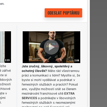
en.
ízíte
Jste zručný, šikovný, spolehlivý a
é zářivé
ochotný člověk?
Máte rád všestrannou
ste si
práci a komunikaci s lidmi? Myslíte si, že
lidových
byste si mohl vydělávat a podnikat v
možnosti
řemeslných službách a pracích? Pokud
chisové
ano, využijte možnosti stát se členem
jte v
mezinárodní franchisové sítě
EXTRA
nými
SERVICES
a podnikejte v libovolných
i.
řemeslných službách s neomezenými