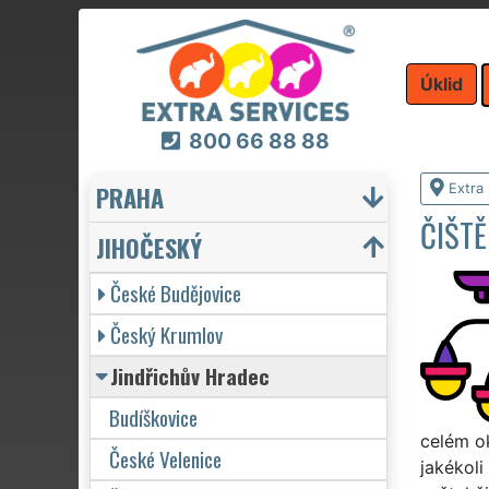
Úklid
800 66 88 88
PRAHA
Extra 
ČIŠTĚ
JIHOČESKÝ
České Budějovice
Český Krumlov
Jindřichův Hradec
Budíškovice
celém ok
České Velenice
jakékoli