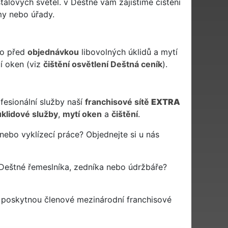
išťálových světel. v Deštné vám zajistíme čištění
my nebo úřady.
bo před
objednávkou
libovolných úklidů a mytí
í oken (viz
čištění osvětlení Deštná ceník
).
ofesionální služby naší
franchisové sítě
EXTRA
úklidové služby
,
mytí oken
a
čištění
.
nebo vyklízecí práce? Objednejte si u nás
Deštné řemeslníka, zedníka nebo údržbáře?
a poskytnou členové mezinárodní franchisové