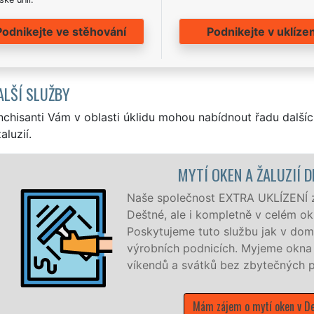
Podnikejte ve stěhování
Podnikejte v uklízen
ALŠÍ SLUŽBY
nchisanti Vám v oblasti úklidu mohou nabídnout řadu dalšíc
aluzií.
MYTÍ OKEN A ŽALUZIÍ 
Naše společnost EXTRA UKLÍZENÍ zaj
Deštné, ale i kompletně v celém ok
Poskytujeme tuto službu jak v domá
výrobních podnicích. Myjeme okn
víkendů a svátků bez zbytečných př
Mám zájem o mytí oken v De