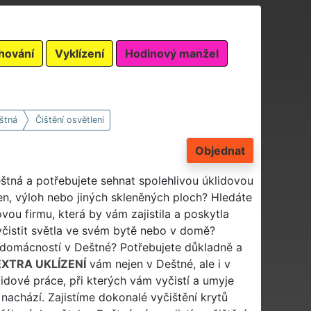
hování
Vyklízení
Hodinový manžel
štná
Čištění osvětlení
Objednat
eštná a potřebujete sehnat spolehlivou úklidovou
en, výloh nebo jiných skleněných ploch? Hledáte
vou firmu, která by vám zajistila a poskytla
vyčistit světla ve svém bytě nebo v domě?
h domácností v Deštné? Potřebujete důkladně a
EXTRA UKLÍZENÍ
vám nejen v Deštné, ale i v
lidové práce, při kterých vám vyčistí a umyje
a nachází. Zajistíme dokonalé vyčištění krytů