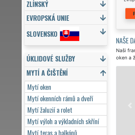
ZLÍNSKÝ
EVROPSKÁ UNIE
SLOVENSKO
NAŠE D
Naši fra
ÚKLIDOVÉ SLUŽBY
oken a ž
MYTÍ A ČIŠTĚNÍ
Mytí oken
Mytí okenních rámů a dveří
Mytí žaluzií a rolet
Mytí výloh a výkladních skříní
Mytí teras a balkónů