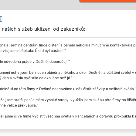
E
našich služeb uklízení od zákazníků:
nala jsem na centrální lince čištění a během několika minut mně kontaktovala p
ervis jsem nečekala. Úklid byl parádní.
le odvedená práce v Deštné, doporučuji!
omení nohy jsem byl nucen objednat někoho z okolí Deštné na očištění světel v díl
 den a světla vyčistila daleko lépe než já.
delně si od této firmy z Deštné necháváme u nás čistit zářivky a veškerá světla.
že jsem starší paní a mám vysoké stropy, využila jsem službu této firmy na čištěn
ně velice překvapila.
li jsme si ve firmě vyčistit všechna světla v kancelářích a opravdu prokoukla k