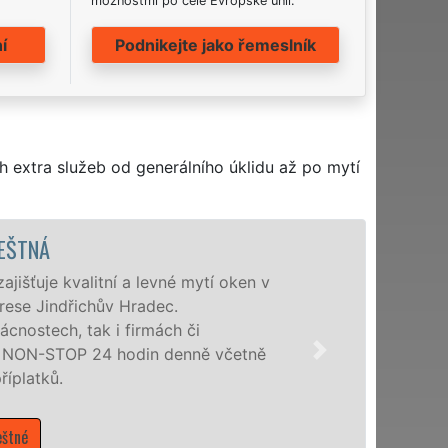
možnostmi po celé Evropské unii.
í
Podnikejte jako řemeslník
h extra služeb od generálního úklidu až po mytí
DEŠTNÁ
išťuje kvalitní a levné mytí oken v
rese Jindřichův Hradec.
cnostech, tak i firmách či
a NON-STOP 24 hodin denně včetně
íplatků.
štné