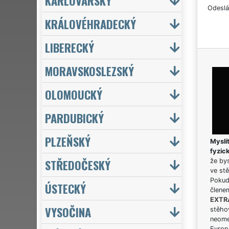
KARLOVARSKÝ
Odeslá
KRÁLOVÉHRADECKÝ
LIBERECKÝ
MORAVSKOSLEZSKÝ
OLOMOUCKÝ
PARDUBICKÝ
PLZEŇSKÝ
Myslít
fyzic
STŘEDOČESKÝ
že bys
ve stě
Pokud 
ÚSTECKÝ
člene
EXTR
VYSOČINA
stěhov
neome
Evrops