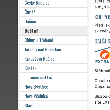
světel č
Český Rudolec
a mytí o
Číměř
KDE PO
Dačice
Před jak
Deštná
skleněný
Chlum u Třeboně
DALŠÍ 
Jarošov nad Nežárkou
Kardašova Řečice
Kunžak
Stěhová
Lomnice nad Lužnicí
Chcete 
Nová Bystřice
Objedne
Nová Včelnice
Službu
sítě EX
Slavonice