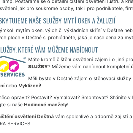
i lamp. Postaráme se o detailní čištění osvětlení lustrů a kř
světlení jak pro soukromé osoby, tak i pro podnikatele, fir
SKYTUJEME NAŠE SLUŽBY MYTÍ OKEN A ŽALUZIÍ
ýmkoli mytím oken, výloh či výkladních skříní v Deštné ne
ch ploch v Deštné si prohlédněte, jaká je naše cena za myt
SLUŽBY, KTERÉ VÁM MŮŽEME NABÍDNOUT
Máte kromě čištění osvětlení zájem i o jiné pr
SLUŽBY
? Můžeme vám nabídnout kompletní
Měli byste v Deštné zájem o stěhovací služby 
ní
nebo
Vyklízení
!
něco opravit? Postavit? Vymalovat? Smontovat? Sháníte v 
jte si naše
Hodinové manžely
!
čištění osvětlení Deštná
vám spolehlivě a odborně zajistí 
TRA SERVICES.