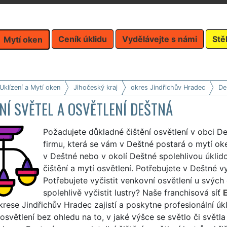
Ceník úklidu
Vydělávejte s námi
Stě
Mytí oken
Uklízení a Mytí oken
Jihočeský kraj
okres Jindřichův Hradec
De
NÍ SVĚTEL A OSVĚTLENÍ DEŠTNÁ
Požadujete důkladné čištění osvětlení v obci D
firmu, která se vám v Deštné postará o mytí ok
v Deštné nebo v okolí Deštné spolehlivou úklido
čištění a mytí osvětlení. Potřebujete v Deštné 
Potřebujete vyčistit venkovní osvětlení u svýc
spolehlivě vyčistit lustry? Naše franchisová síť
rese Jindřichův Hradec zajistí a poskytne profesionální úk
 osvětlení bez ohledu na to, v jaké výšce se světlo či světl