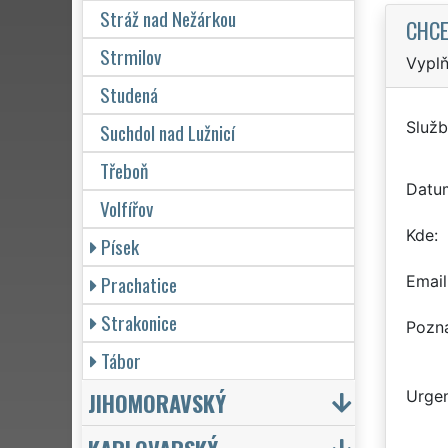
Stráž nad Nežárkou
CHCE
Strmilov
Vyplň
Studená
Služb
Suchdol nad Lužnicí
Třeboň
Datu
Volfířov
Kde
Písek
Prachatice
Email
Strakonice
Pozn
Tábor
JIHOMORAVSKÝ
Urgen