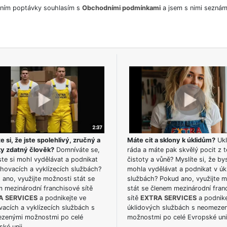
ním poptávky souhlasím s
Obchodními podmínkami
a jsem s nimi seznám
e si, že jste spolehlivý, zručný a
Máte cit a sklony k úklidům?
Ukl
ky zdatný člověk?
Domníváte se,
ráda a máte pak skvělý pocit z t
te si mohl vydělávat a podnikat
čistoty a vůně? Myslíte si, že by
hovacích a vyklízecích službách?
mohla vydělávat a podnikat v úk
ano, využijte možnosti stát se
službách? Pokud ano, využijte 
m mezinárodní franchisové sítě
stát se členem mezinárodní fran
A SERVICES
a podnikejte ve
sítě
EXTRA SERVICES
a podnike
acích a vyklízecích službách s
úklidových službách s neomeze
zenými možnostmi po celé
možnostmi po celé Evropské uni
ké unii.