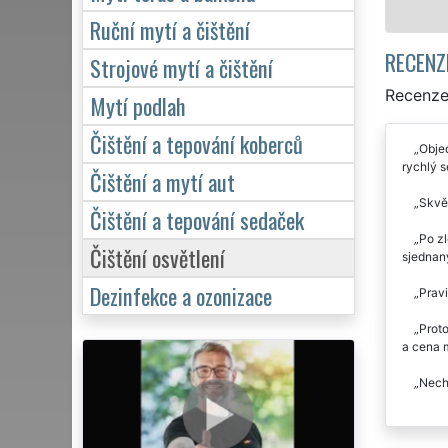
Ruční mytí a čištění
RECENZ
Strojové mytí a čištění
Recenze 
Mytí podlah
Čištění a tepování koberců
Objed
rychlý s
Čištění a mytí aut
Skvě
Čištění a tepování sedaček
Po zl
Čištění osvětlení
sjednaný
Dezinfekce a ozonizace
Pravi
Proto
a cena m
Necha