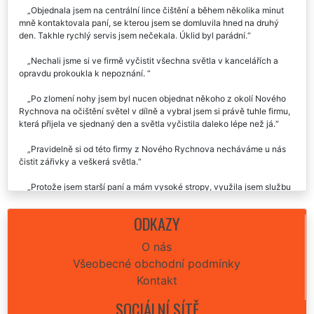
Skvěle odvedená práce v Novém Rychnově, doporučuji!
Objednala jsem na centrální lince čištění a během několika minut
mně kontaktovala paní, se kterou jsem se domluvila hned na druhý
den. Takhle rychlý servis jsem nečekala. Úklid byl parádní.
Nechali jsme si ve firmě vyčistit všechna světla v kancelářích a
opravdu prokoukla k nepoznání.
Po zlomení nohy jsem byl nucen objednat někoho z okolí Nového
Rychnova na očištění světel v dílně a vybral jsem si právě tuhle firmu,
která přijela ve sjednaný den a světla vyčistila daleko lépe než já.
Pravidelně si od této firmy z Nového Rychnova necháváme u nás
čistit zářivky a veškerá světla.
Protože jsem starší paní a mám vysoké stropy, využila jsem službu
této firmy na čištění světel a jsem za to velice ráda. Jejich práci
opravdu oceňuji a cena mně velice překvapila.
ODKAZY
O nás