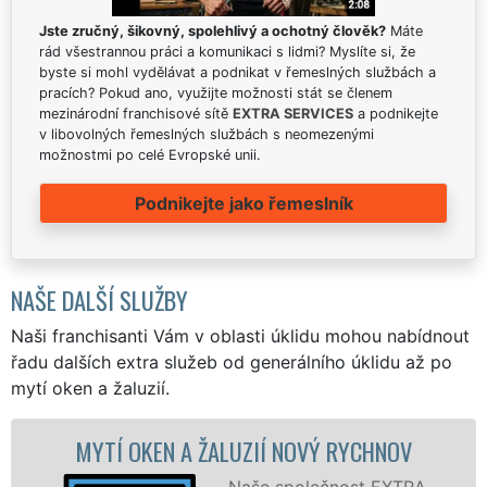
Jste zručný, šikovný, spolehlivý a ochotný člověk?
Máte
rád všestrannou práci a komunikaci s lidmi? Myslíte si, že
byste si mohl vydělávat a podnikat v řemeslných službách a
pracích? Pokud ano, využijte možnosti stát se členem
mezinárodní franchisové sítě
EXTRA SERVICES
a podnikejte
v libovolných řemeslných službách s neomezenými
možnostmi po celé Evropské unii.
Podnikejte jako řemeslník
NAŠE DALŠÍ SLUŽBY
Naši franchisanti Vám v oblasti úklidu mohou nabídnout
řadu dalších extra služeb od generálního úklidu až po
mytí oken a žaluzií.
 OKEN A ŽALUZIÍ NOVÝ RYCHNOV
MYTÍ O
Naše společnost EXTRA