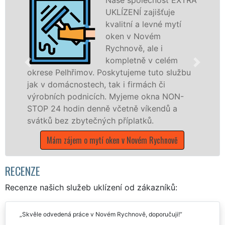
UKLÍZENÍ zajišťuje
kvalitní a levné mytí
oken v Novém
Rychnově, ale i
kompletně v celém
Pelhřimov. Poskytujeme tuto službu
mácnostech, tak i firmách či
dřevěná ok
ch podnicích. Myjeme okna NON-
kompletní a
 hodin denně včetně víkendů a
okrese Pel
bez zbytečných příplatků.
franchisov
UKLÍZENÍ, 
 zájem o mytí oken v Novém Rychnově
státních sv
Mám zájem 
RECENZE
Recenze našich služeb uklízení od zákazníků: