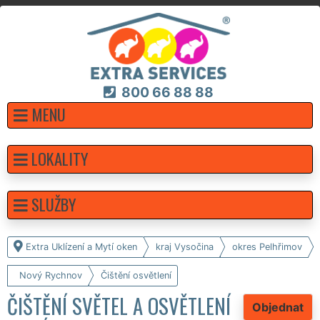
800 66 88 88
MENU
LOKALITY
SLUŽBY
Extra Uklízení a Mytí oken
kraj Vysočina
okres Pelhřimov
Nový Rychnov
Čištění osvětlení
ČIŠTĚNÍ SVĚTEL A OSVĚTLENÍ
Objednat