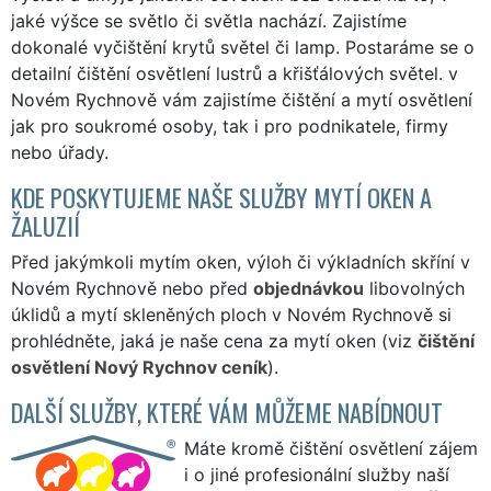
jaké výšce se světlo či světla nachází. Zajistíme
dokonalé vyčištění krytů světel či lamp. Postaráme se o
detailní čištění osvětlení lustrů a křišťálových světel. v
Novém Rychnově vám zajistíme čištění a mytí osvětlení
jak pro soukromé osoby, tak i pro podnikatele, firmy
nebo úřady.
KDE POSKYTUJEME NAŠE SLUŽBY MYTÍ OKEN A
ŽALUZIÍ
Před jakýmkoli mytím oken, výloh či výkladních skříní v
Novém Rychnově nebo před
objednávkou
libovolných
úklidů a mytí skleněných ploch v Novém Rychnově si
prohlédněte, jaká je naše cena za mytí oken (viz
čištění
osvětlení Nový Rychnov ceník
).
DALŠÍ SLUŽBY, KTERÉ VÁM MŮŽEME NABÍDNOUT
Máte kromě čištění osvětlení zájem
i o jiné profesionální služby naší