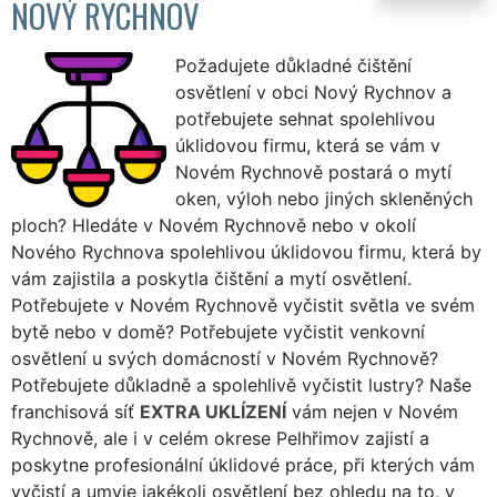
NOVÝ RYCHNOV
Požadujete důkladné čištění
osvětlení v obci Nový Rychnov a
potřebujete sehnat spolehlivou
úklidovou firmu, která se vám v
Novém Rychnově postará o mytí
oken, výloh nebo jiných skleněných
ploch? Hledáte v Novém Rychnově nebo v okolí
Nového Rychnova spolehlivou úklidovou firmu, která by
vám zajistila a poskytla čištění a mytí osvětlení.
Potřebujete v Novém Rychnově vyčistit světla ve svém
bytě nebo v domě? Potřebujete vyčistit venkovní
osvětlení u svých domácností v Novém Rychnově?
Potřebujete důkladně a spolehlivě vyčistit lustry? Naše
franchisová síť
EXTRA UKLÍZENÍ
vám nejen v Novém
Rychnově, ale i v celém okrese Pelhřimov zajistí a
poskytne profesionální úklidové práce, při kterých vám
vyčistí a umyje jakékoli osvětlení bez ohledu na to, v