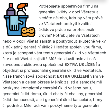
Potřebujete spolehlivou firmu na
generální úklidy v obci Všetaty a
hledáte někoho, kdo by vám právě
ve Všetatech poskytl kvalitní
úklidové práce na profesionální
úrovni? Potřebujete ve Všetatech
nebo v okolí Všetat zajistit a poskytnout skutečně velký
a důkladný generální úklid? Hledáte spolehlivou firmu,
která je schopná vám tento generální úklid ve Všetatech
či v okolí Všetat zajistit? Můžete zkusit oslovit naši
zavedenou úklidovou společnost
EXTRA UKLÍZENÍ
a
objednat si profesionální generální úklid ve Všetatech.
Naše franchisová společnost
EXTRA UKLÍZENÍ
vám ve
Všetatech a celém okrese Mělník zajistí a samozřejmě
poskytne kompletní generální úklid vašeho bytu,
generální úklid domu, úklid chaty či chalupy, generální
úklid domácnosti, ale i generální úklid kanceláře, firmy
či podniku. Mile rádi vám poskytneme tyto generální