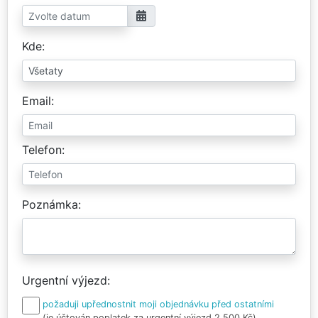
Kde
Email
Telefon
Poznámka
Urgentní výjezd
požaduji upřednostnit moji objednávku před ostatními
(je účtován poplatek za urgentní výjezd 2 500 Kč)