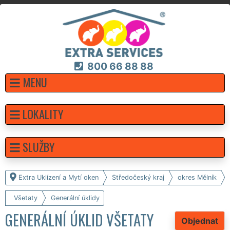
800 66 88 88
MENU
LOKALITY
SLUŽBY
Extra Uklízení a Mytí oken
Středočeský kraj
okres Mělník
Všetaty
Generální úklidy
GENERÁLNÍ ÚKLID VŠETATY
Objednat