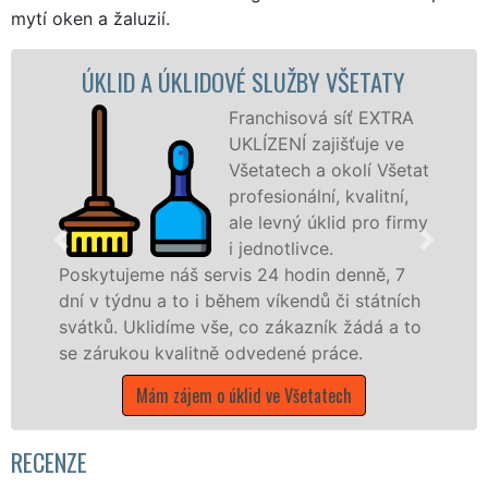
mytí oken a žaluzií.
LIDOVÉ SLUŽBY VŠETATY
ÚKLIDOVÁ SLUŽ
Franchisová síť EXTRA
UKLÍZENÍ zajišťuje ve
Všetatech a okolí Všetat
profesionální, kvalitní,
ale levný úklid pro firmy
i jednotlivce.
š servis 24 hodin denně, 7
nabízíme pro všec
o i během víkendů či státních
státní podniky, al
e vše, co zákazník žádá a to
Středočeském kraji 
litně odvedené práce.
Mám zájem o úkl
em o úklid ve Všetatech
RECENZE