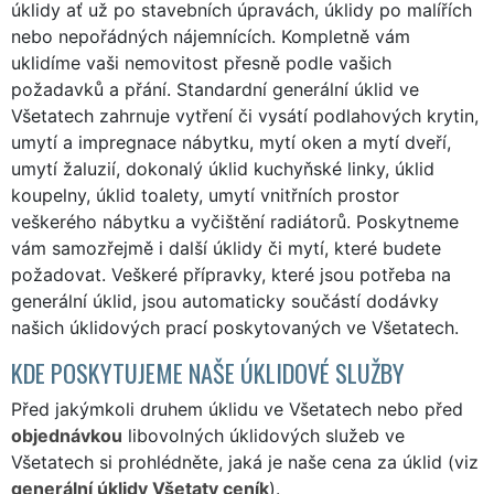
úklidy ať už po stavebních úpravách, úklidy po malířích
nebo nepořádných nájemnících. Kompletně vám
uklidíme vaši nemovitost přesně podle vašich
požadavků a přání. Standardní generální úklid ve
Všetatech zahrnuje vytření či vysátí podlahových krytin,
umytí a impregnace nábytku, mytí oken a mytí dveří,
umytí žaluzií, dokonalý úklid kuchyňské linky, úklid
koupelny, úklid toalety, umytí vnitřních prostor
veškerého nábytku a vyčištění radiátorů. Poskytneme
vám samozřejmě i další úklidy či mytí, které budete
požadovat. Veškeré přípravky, které jsou potřeba na
generální úklid, jsou automaticky součástí dodávky
našich úklidových prací poskytovaných ve Všetatech.
KDE POSKYTUJEME NAŠE ÚKLIDOVÉ SLUŽBY
Před jakýmkoli druhem úklidu ve Všetatech nebo před
objednávkou
libovolných úklidových služeb ve
Všetatech si prohlédněte, jaká je naše cena za úklid (viz
generální úklidy Všetaty ceník
).