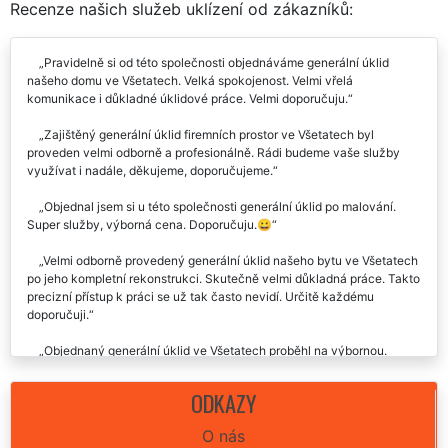
Recenze našich služeb uklízení od zákazníků:
Pravidelně si od této společnosti objednáváme generální úklid
našeho domu ve Všetatech. Velká spokojenost. Velmi vřelá
komunikace i důkladné úklidové práce. Velmi doporučuju.
Zajištěný generální úklid firemních prostor ve Všetatech byl
proveden velmi odborně a profesionálně. Rádi budeme vaše služby
využívat i nadále, děkujeme, doporučujeme.
Objednal jsem si u této společnosti generální úklid po malování.
Super služby, výborná cena. Doporučuju.😀
Velmi odborně provedený generální úklid našeho bytu ve Všetatech
po jeho kompletní rekonstrukci. Skutečně velmi důkladná práce. Takto
precizní přístup k práci se už tak často nevidí. Určitě každému
doporučuji.
Objednaný generální úklid ve Všetatech proběhl na výbornou.
Doporučuju tuto úklidovou firmu.
ODKAZY
Společnost EXTRA SLUŽBY se nám postarala o vynikající generální
úklid domu ve Všetatech, přičemž nám zároveň zajistila stěhování do
O nás
tohoto domu. Velmi spolehlivá firma, skvělé propojení různých služeb.