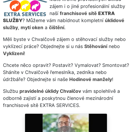
zájem i o jiné profesionální služby
naší
franchisové sítě
EXTRA
SLUŽBY
? Můžeme vám nabídnout kompletní
úklidové
služby
,
mytí oken
a
čištění
.
Měli byste v Chvalčově zájem o stěhovací služby nebo
vyklízecí práce? Objednejte si u nás
Stěhování
nebo
Vyklízení
!
Chcete něco opravit? Postavit? Vymalovat? Smontovat?
Sháníte v Chvalčově řemeslníka, zedníka nebo
údržbáře? Objednejte si naše
Hodinové manžely
!
Službu
pravidelné úklidy Chvalčov
vám spolehlivě a
odborně zajistí a poskytnou členové mezinárodní
franchisové sítě EXTRA SERVICES.