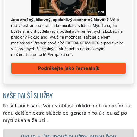
Jste zručný, šikovný, spolehlivý a ochotný člověk?
Máte
rád všestrannou práci a komunikaci s lidmi? Myslíte si, že
byste si mohl vydělávat a podnikat v řemeslných službách a
pracích? Pokud ano, využijte možnosti stát se členem
mezinárodní franchisové sítě
EXTRA SERVICES
a podnikejte
v libovolných řemeslných službách s neomezenými
možnostmi po celé Evropské unii.
Podnikejte jako řemeslník
NAŠE DALŠÍ SLUŽBY
Naši franchisanti Vám v oblasti úklidu mohou nabídnout
řadu dalších extra služeb od generálního úklidu až po
mytí oken a žaluzií.