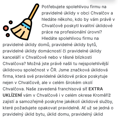
Potřebujete spolehlivou firmu na
pravidelné úklidy v obci Chvalčov a
hledáte někoho, kdo by vám právě v
Chvalčově poskytl kvalitní úklidové
práce na profesionální úrovni?
Hledáte spolehlivou firmu na
pravidelné úklidy domů, pravidelné úklidy bytů,
pravidelné úklidy domácností či pravidelné úklidy
kanceláří v Chvalčově nebo v těsné blízkosti
Chvalčova? Možná jste právě našli tu nejspolehlivější
úklidovou společnost v ČR. Jsme značková úklidová
firma, která své pravidelné úklidové práce poskytuje
nejen v Chvalčově, ale v celém širokém okolí
Chvalčova. Naše zavedená franchisová síť
EXTRA
UKLÍZENÍ
vám v Chvalčově i v celém okrese Kroměříž
zajistí a samozřejmě poskytne jakékoli úklidové služby,
které požadujete opakovat pravidelně. Ať už se jedná o
pravidelný úklid bytu, úklid domu, pravidelný úklid