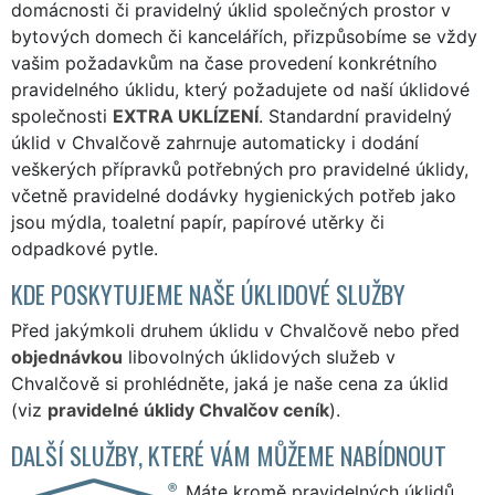
domácnosti či pravidelný úklid společných prostor v
bytových domech či kancelářích, přizpůsobíme se vždy
vašim požadavkům na čase provedení konkrétního
pravidelného úklidu, který požadujete od naší úklidové
společnosti
EXTRA UKLÍZENÍ
. Standardní pravidelný
úklid v Chvalčově zahrnuje automaticky i dodání
veškerých přípravků potřebných pro pravidelné úklidy,
včetně pravidelné dodávky hygienických potřeb jako
jsou mýdla, toaletní papír, papírové utěrky či
odpadkové pytle.
KDE POSKYTUJEME NAŠE ÚKLIDOVÉ SLUŽBY
Před jakýmkoli druhem úklidu v Chvalčově nebo před
objednávkou
libovolných úklidových služeb v
Chvalčově si prohlédněte, jaká je naše cena za úklid
(viz
pravidelné úklidy Chvalčov ceník
).
DALŠÍ SLUŽBY, KTERÉ VÁM MŮŽEME NABÍDNOUT
Máte kromě pravidelných úklidů