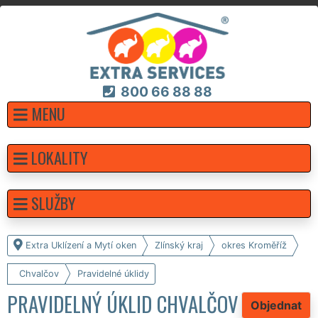
800 66 88 88
MENU
LOKALITY
SLUŽBY
Extra Uklízení a Mytí oken
Zlínský kraj
okres Kroměříž
Chvalčov
Pravidelné úklidy
PRAVIDELNÝ ÚKLID CHVALČOV
Objednat