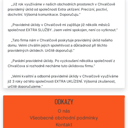
Již rok využíváme v našich obchodních prostorech v Chvalčově
pravidelný úklid od společnosti Extra uklízení. Precizní, poctiví,
dochvilní. Výborná komunikace. Doporučuju.
Pravidelné úklidy v Chvalčově mi zajišťuje již několik měsíců
společnost EXTRA SLUŽBY. Jsem velmi spokojen, není co vytknout.
Tato firma nám v Chvalčově poskytuje pravidelný úklid našeho
domu. Velmi chválím jejich spolehlivost a důkladnost při těchto
pravidelných úklidech. Určitě doporučuji.
Parádní pravidelné úklidy. Po vyzkoušení několika společností z
Chvalčova si rozhodně necháme tuto úklidovou firmu.
Velmi kvalitní a odborné pravidelné úklidy v Chvalčově využíváme
již 3 roky od této společnosti EXTRA UKLÍZENÍ. Výborná zkušenost,
určitě doporučujeme.
Od firmy Extra uklízení využívám pravidelné úklidy v naší ordinaci v
ODKAZY
Chvalčově. Velmi spolehlivá parta skutečných odbornic na úklidy.
Holky jsou absolutně spolehlivé a velmi pracovité. Doporučuji
O nás
využívat těchto služeb, které jsou skutečně na úrovni.
Všeobecné obchodní podmínky
Kontakt