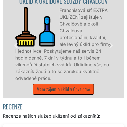
ÚKLIDOVÉ SLUŽBY CHVALČOV
ÚKLIDOV
Franchisová síť EXTRA
UKLÍZENÍ zajišťuje v
Chvalčově a okolí
Chvalčova
profesionální, kvalitní,
ale levný úklid pro firmy
. Poskytujeme náš servis 24
 7 dní v týdnu a to i během
nabízíme pro vš
átních svátků. Uklidíme vše, co
státní podniky,
á a to se zárukou kvalitně
Zlínském kraji s 
áce.
Mám zájem o
 zájem o úklid v Chvalčově
RECENZE
Recenze našich služeb uklízení od zákazníků: