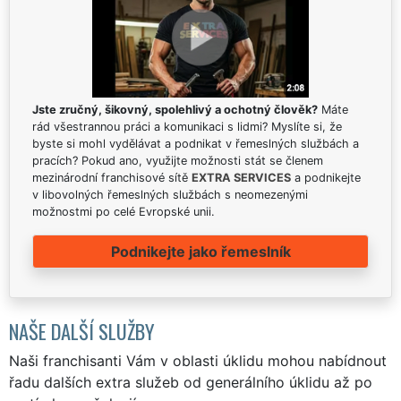
Jste zručný, šikovný, spolehlivý a ochotný člověk?
Máte
rád všestrannou práci a komunikaci s lidmi? Myslíte si, že
byste si mohl vydělávat a podnikat v řemeslných službách a
pracích? Pokud ano, využijte možnosti stát se členem
mezinárodní franchisové sítě
EXTRA SERVICES
a podnikejte
v libovolných řemeslných službách s neomezenými
možnostmi po celé Evropské unii.
Podnikejte jako řemeslník
NAŠE DALŠÍ SLUŽBY
Naši franchisanti Vám v oblasti úklidu mohou nabídnout
řadu dalších extra služeb od generálního úklidu až po