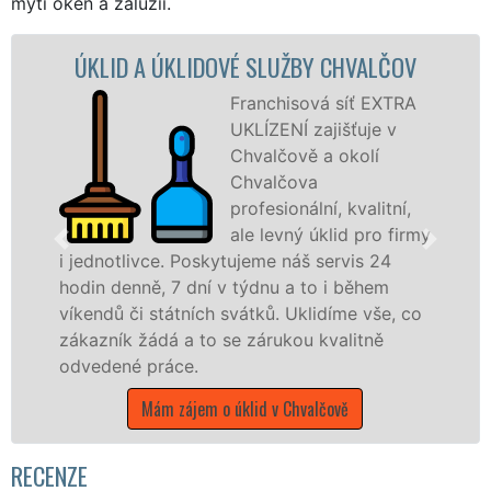
mytí oken a žaluzií.
A ÚKLIDOVÉ SLUŽBY CHVALČOV
ÚKLID
Franchisová síť EXTRA
UKLÍZENÍ zajišťuje v
Chvalčově a okolí
Chvalčova
profesionální, kvalitní,
ale levný úklid pro firmy
vce. Poskytujeme náš servis 24
ě, 7 dní v týdnu a to i během
nabízíme pro
 státních svátků. Uklidíme vše, co
státní podnik
ádá a to se zárukou kvalitně
Zlínském kraji
práce.
Mám záje
Mám zájem o úklid v Chvalčově
RECENZE