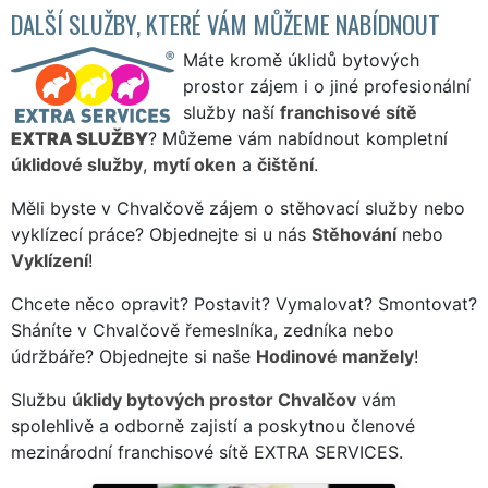
DALŠÍ SLUŽBY, KTERÉ VÁM MŮŽEME NABÍDNOUT
Máte kromě úklidů bytových
prostor zájem i o jiné profesionální
služby naší
franchisové sítě
EXTRA SLUŽBY
? Můžeme vám nabídnout kompletní
úklidové služby
,
mytí oken
a
čištění
.
Měli byste v Chvalčově zájem o stěhovací služby nebo
vyklízecí práce? Objednejte si u nás
Stěhování
nebo
Vyklízení
!
Chcete něco opravit? Postavit? Vymalovat? Smontovat?
Sháníte v Chvalčově řemeslníka, zedníka nebo
údržbáře? Objednejte si naše
Hodinové manžely
!
Službu
úklidy bytových prostor Chvalčov
vám
spolehlivě a odborně zajistí a poskytnou členové
mezinárodní franchisové sítě EXTRA SERVICES.