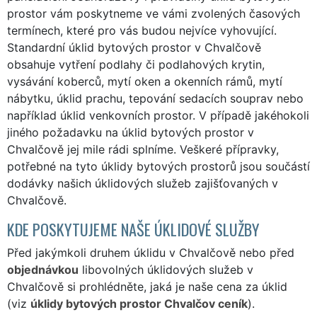
prostor vám poskytneme ve vámi zvolených časových
termínech, které pro vás budou nejvíce vyhovující.
Standardní úklid bytových prostor v Chvalčově
obsahuje vytření podlahy či podlahových krytin,
vysávání koberců, mytí oken a okenních rámů, mytí
nábytku, úklid prachu, tepování sedacích souprav nebo
například úklid venkovních prostor. V případě jakéhokoli
jiného požadavku na úklid bytových prostor v
Chvalčově jej mile rádi splníme. Veškeré přípravky,
potřebné na tyto úklidy bytových prostorů jsou součástí
dodávky našich úklidových služeb zajišťovaných v
Chvalčově.
KDE POSKYTUJEME NAŠE ÚKLIDOVÉ SLUŽBY
Před jakýmkoli druhem úklidu v Chvalčově nebo před
objednávkou
libovolných úklidových služeb v
Chvalčově si prohlédněte, jaká je naše cena za úklid
(viz
úklidy bytových prostor Chvalčov ceník
).