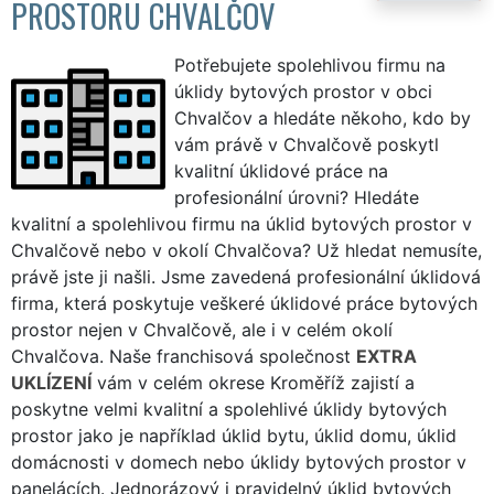
PROSTORU CHVALČOV
Potřebujete spolehlivou firmu na
úklidy bytových prostor v obci
Chvalčov a hledáte někoho, kdo by
vám právě v Chvalčově poskytl
kvalitní úklidové práce na
profesionální úrovni? Hledáte
kvalitní a spolehlivou firmu na úklid bytových prostor v
Chvalčově nebo v okolí Chvalčova? Už hledat nemusíte,
právě jste ji našli. Jsme zavedená profesionální úklidová
firma, která poskytuje veškeré úklidové práce bytových
prostor nejen v Chvalčově, ale i v celém okolí
Chvalčova. Naše franchisová společnost
EXTRA
UKLÍZENÍ
vám v celém okrese Kroměříž zajistí a
poskytne velmi kvalitní a spolehlivé úklidy bytových
prostor jako je například úklid bytu, úklid domu, úklid
domácnosti v domech nebo úklidy bytových prostor v
panelácích. Jednorázový i pravidelný úklid bytových