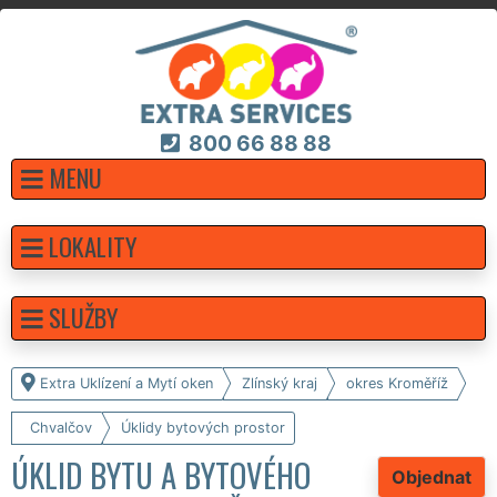
800 66 88 88
MENU
LOKALITY
SLUŽBY
Extra Uklízení a Mytí oken
Zlínský kraj
okres Kroměříž
Chvalčov
Úklidy bytových prostor
ÚKLID BYTU A BYTOVÉHO
Objednat