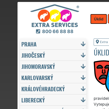
Úklid
800 66 88 88
PRAHA
Extra 
ÚKLID
JIHOČESKÝ
JIHOMORAVSKÝ
KARLOVARSKÝ
KRÁLOVÉHRADECKÝ
LIBERECKÝ
pravidel
Vytepuj