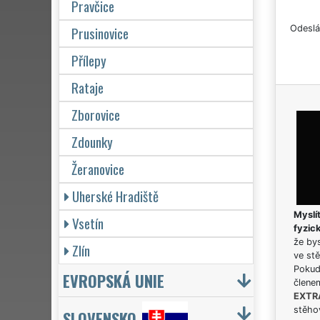
Pravčice
Prusinovice
Odeslá
Přílepy
Rataje
Zborovice
Zdounky
Žeranovice
Uherské Hradiště
Myslít
Vsetín
fyzic
že bys
Zlín
ve stě
Pokud 
EVROPSKÁ UNIE
člene
EXTR
stěhov
SLOVENSKO