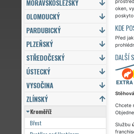
MORAVSKOSLEZSKÝ
prostřed
oken, vy
OLOMOUCKÝ
poskyto
KDE PO
PARDUBICKÝ
Před ja
PLZEŇSKÝ
prohlédn
DALŠÍ 
STŘEDOČESKÝ
ÚSTECKÝ
VYSOČINA
Stěhová
ZLÍNSKÝ
Chcete 
Kroměříž
Objedne
Břest
Službu
franchi