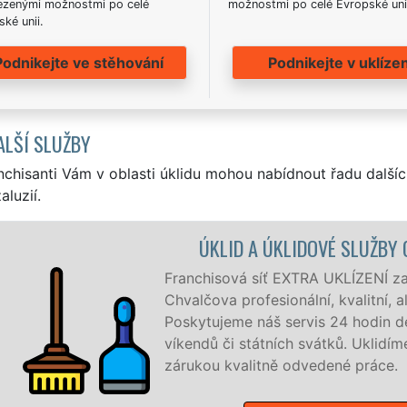
zenými možnostmi po celé
možnostmi po celé Evropské uni
ké unii.
Podnikejte ve stěhování
Podnikejte v uklízen
ALŠÍ SLUŽBY
nchisanti Vám v oblasti úklidu mohou nabídnout řadu dalšíc
aluzií.
OVÉ SLUŽBY CHVALČOV
UKLÍZENÍ zajišťuje v Chvalčově a okolí
 kvalitní, ale levný úklid pro firmy i jednotlivce.
 24 hodin denně, 7 dní v týdnu a to i během
átků. Uklidíme vše, co zákazník žádá a to se
dené práce.