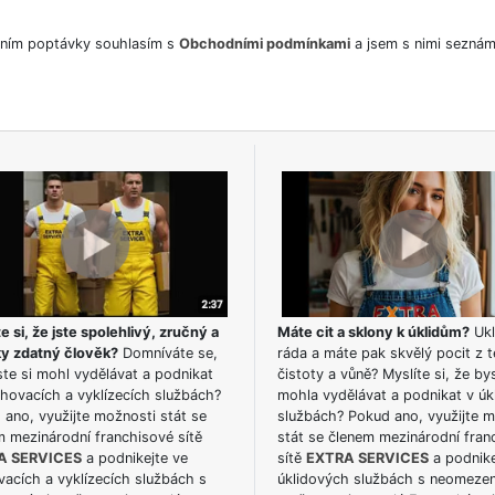
ním poptávky souhlasím s
Obchodními podmínkami
a jsem s nimi seznám
e si, že jste spolehlivý, zručný a
Máte cit a sklony k úklidům?
Ukl
ky zdatný člověk?
Domníváte se,
ráda a máte pak skvělý pocit z t
te si mohl vydělávat a podnikat
čistoty a vůně? Myslíte si, že by
hovacích a vyklízecích službách?
mohla vydělávat a podnikat v úk
ano, využijte možnosti stát se
službách? Pokud ano, využijte 
m mezinárodní franchisové sítě
stát se členem mezinárodní fran
A SERVICES
a podnikejte ve
sítě
EXTRA SERVICES
a podnike
acích a vyklízecích službách s
úklidových službách s neomeze