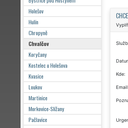
Bystřice pod Hostýnem
Holešov
CHCE
Hulín
Vyplň
Chropyně
Chvalčov
Služb
Koryčany
Datu
Kostelec u Holešova
Kde
Kvasice
Loukov
Email
Martinice
Pozn
Morkovice-Slížany
Pačlavice
Urgen