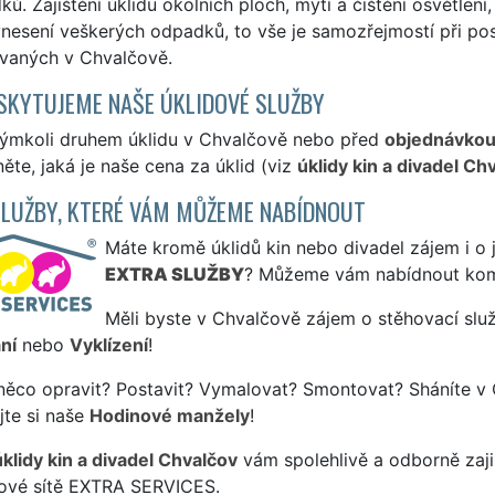
ků. Zajištění úklidu okolních ploch, mytí a čištění osvětlení
nesení veškerých odpadků, to vše je samozřejmostí při pos
vaných v Chvalčově.
SKYTUJEME NAŠE ÚKLIDOVÉ SLUŽBY
kýmkoli druhem úklidu v Chvalčově nebo před
objednávko
ěte, jaká je naše cena za úklid (viz
úklidy kin a divadel Ch
SLUŽBY, KTERÉ VÁM MŮŽEME NABÍDNOUT
Máte kromě úklidů kin nebo divadel zájem i o j
EXTRA SLUŽBY
? Můžeme vám nabídnout kom
Měli byste v Chvalčově zájem o stěhovací služ
ní
nebo
Vyklízení
!
něco opravit? Postavit? Vymalovat? Smontovat? Sháníte v 
jte si naše
Hodinové manžely
!
úklidy kin a divadel Chvalčov
vám spolehlivě a odborně zaji
sové sítě EXTRA SERVICES.