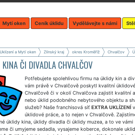
Mytí oken
Ceník úklidu
Vydělávejte s námi
Stě
Uklízení a Mytí oken
Zlínský kraj
okres Kroměříž
Chvalčov
Ú
 KINA ČI DIVADLA CHVALČOV
Potřebujete spolehlivou firmu na úklidy kin a d
vám právě v Chvalčově poskytl kvalitní úklidové
Chvalčově či v okolí Chvalčova zajistit kvalitní a
nebo úklid podobného nebytového objektu a sh
služeb? Naše franchisová síť
EXTRA UKLÍZENÍ
v
úklidové práce, a to nejen v Chvalčově. Zajistím
né úklidy kina, úklidy divadla či úklidy muzea, a to ve v
eme či umyjeme sedadla, vysajeme koberce, dokonale uklidí