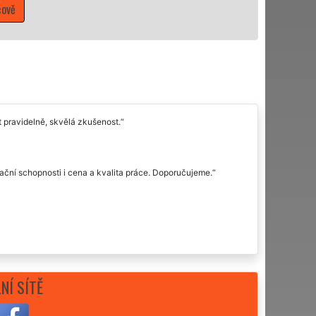
Mám zájem o úklidov
 pravidelně, skvělá zkušenost.
ační schopnosti i cena a kvalita práce. Doporučujeme.
NÍ SÍTĚ