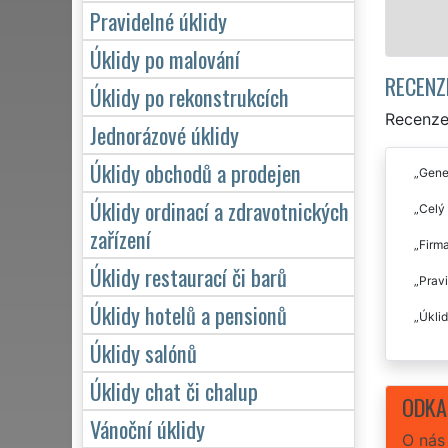
Mám zájem o
Pravidelné úklidy
Úklidy po malování
RECENZ
Úklidy po rekonstrukcích
Recenze 
Jednorázové úklidy
Úklidy obchodů a prodejen
Gener
Úklidy ordinací a zdravotnických
Celý 
zařízení
Firma
Úklidy restaurací či barů
Pravi
Úklidy hotelů a pensionů
Úklid
Úklidy salónů
Úklidy chat či chalup
ODKA
Vánoční úklidy
O nás