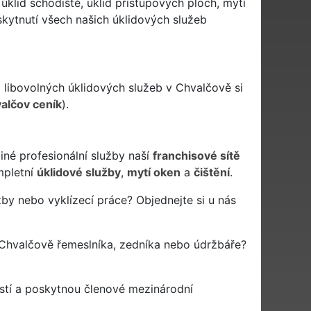
, úklid schodiště, úklid přístupových ploch, mytí
kytnutí všech našich úklidových služeb
u
libovolných úklidových služeb v Chvalčově si
valčov ceník
).
iné profesionální služby naší
franchisové sítě
pletní
úklidové služby
,
mytí oken
a
čištění
.
by nebo vyklízecí práce? Objednejte si u nás
Chvalčově řemeslníka, zedníka nebo údržbáře?
stí a poskytnou členové mezinárodní