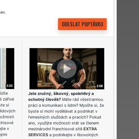
en.
ízíte
Jste zručný, šikovný, spolehlivý a
é zářivé
ochotný člověk?
Máte rád všestrannou
ste si
práci a komunikaci s lidmi? Myslíte si, že
lidových
byste si mohl vydělávat a podnikat v
možnosti
řemeslných službách a pracích? Pokud
chisové
ano, využijte možnosti stát se členem
jte v
mezinárodní franchisové sítě
EXTRA
nými
SERVICES
a podnikejte v libovolných