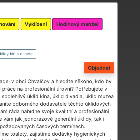
hování
Vyklízení
Hodinový manžel
klidy kin a divadel
Objednat
ivadel v obci Chvalčov a hledáte někoho, kdo by
 práce na profesionální úrovni? Potřebujete v
 spolehlivý úklid kina, úklid divadla, úklid muzea
áníte odborného dodavatele těchto úklidových
ám ráda nabídne svoje kvalitní a profesionální
e vám jak jednorázové generální úklidy, tak i
ámi požadovaných časových termínech.
me toalety, zajistíme dodávky hygienických