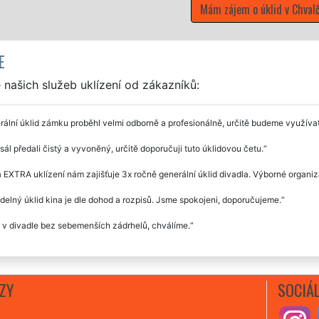
 úklid v Chvalčově
E
našich služeb uklízení od zákazníků:
ální úklid zámku proběhl velmi odborně a profesionálně, určitě budeme využívat
sál předali čistý a vyvoněný, určitě doporučuji tuto úklidovou četu.
 EXTRA uklízení nám zajišťuje 3x ročně generální úklid divadla. Výborné organiz
delný úklid kina je dle dohod a rozpisů. Jsme spokojeni, doporučujeme.
 v divadle bez sebemenších zádrhelů, chválíme.
ZY
SOCIÁL