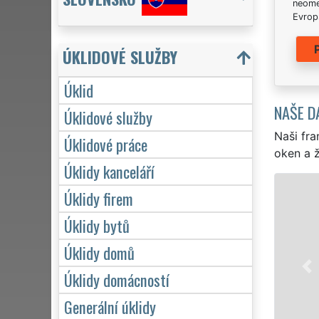
neome
Evrops
ÚKLIDOVÉ SLUŽBY
Úklid
NAŠE D
Úklidové služby
Naši fra
Úklidové práce
oken a ž
Úklidy kanceláří
ÚKLID A ÚKLID
Úklidy firem
Franchisová síť EXTRA 
Úklidy bytů
Chvalčova profesionální,
Úklidy domů
Poskytujeme náš servis
víkendů či státních sv
Úklidy domácností
zárukou kvalitně odve
Generální úklidy