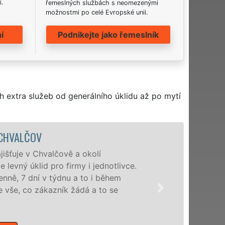
i.
řemeslných službách s neomezenými
možnostmi po celé Evropské unii.
í
Podnikejte jako řemeslník
h extra služeb od generálního úklidu až po mytí
ÚKLIDOVÁ SLUŽBA A
Naše společnost EXTRA U
profesionální úklidové s
nabízíme pro všechny obch
domácnosti v celém Zlínsk