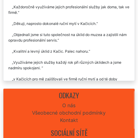
jsme neprohloupli. Velmi kvalitní služba za přijatelnou cenu.
Každoročně využíváme jejich profesionální služby jak doma, tak ve
firmě.
Děkuji, naprosto dokonalé ruční mytí v Kačicích.
Objednali jsme si tuto společnost na úklid do muzea a zajistili nám
opravdu profesionální servis.
Kvalitní a levný úklid z Kačic. Palec nahoru.
Využíváme jejich služby každý rok při různých úklidech a jsme
nadmíru spokojeni.
v Kačicích pro mě zajišťovali ve firmě ruční mytí a od té doby
využívám i doma.
ODKAZY
O nás
Všeobecné obchodní podmínky
Kontakt