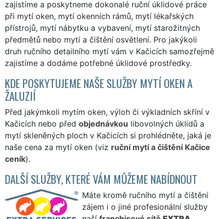
zajistíme a poskytneme dokonalé ruční úklidové práce
při mytí oken, mytí okenních rámů, mytí lékařských
přístrojů, mytí nábytku a vybavení, mytí starožitných
předmětů nebo mytí a čištění osvětlení. Pro jakýkoli
druh ručního detailního mytí vám v Kačicích samozřejmě
zajistíme a dodáme potřebné úklidové prostředky.
KDE POSKYTUJEME NAŠE SLUŽBY MYTÍ OKEN A
ŽALUZIÍ
Před jakýmkoli mytím oken, výloh či výkladních skříní v
Kačicích nebo před
objednávkou
libovolných úklidů a
mytí skleněných ploch v Kačicích si prohlédněte, jaká je
naše cena za mytí oken (viz
ruční mytí a čištění Kačice
ceník
).
DALŠÍ SLUŽBY, KTERÉ VÁM MŮŽEME NABÍDNOUT
Máte kromě ručního mytí a čištění
zájem i o jiné profesionální služby
naší
franchisové sítě
EXTRA