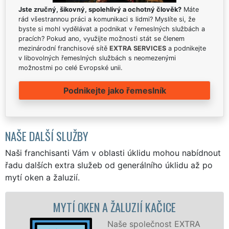
Jste zručný, šikovný, spolehlivý a ochotný člověk?
Máte
rád všestrannou práci a komunikaci s lidmi? Myslíte si, že
byste si mohl vydělávat a podnikat v řemeslných službách a
pracích? Pokud ano, využijte možnosti stát se členem
mezinárodní franchisové sítě
EXTRA SERVICES
a podnikejte
v libovolných řemeslných službách s neomezenými
možnostmi po celé Evropské unii.
Podnikejte jako řemeslník
NAŠE DALŠÍ SLUŽBY
Naši franchisanti Vám v oblasti úklidu mohou nabídnout
řadu dalších extra služeb od generálního úklidu až po
mytí oken a žaluzií.
EN A ŽALUZIÍ KAČICE
MYTÍ OKENNÍCH
Naše společnost EXTRA