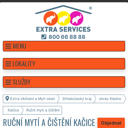
800 66 88 88
MENU
LOKALITY
SLUŽBY
Extra Uklízení a Mytí oken
Středočeský kraj
okres Kladno
Kačice
Ruční mytí a čištění
RUČNÍ MYTÍ A ČIŠTĚNÍ KAČICE
Objednat