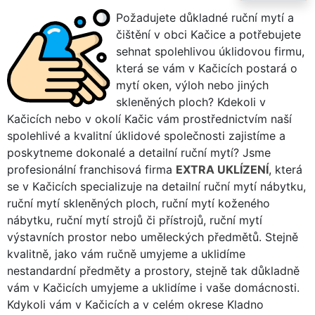
Požadujete důkladné ruční mytí a
čištění v obci Kačice a potřebujete
sehnat spolehlivou úklidovou firmu,
která se vám v Kačicích postará o
mytí oken, výloh nebo jiných
skleněných ploch? Kdekoli v
Kačicích nebo v okolí Kačic vám prostřednictvím naší
spolehlivé a kvalitní úklidové společnosti zajistíme a
poskytneme dokonalé a detailní ruční mytí? Jsme
profesionální franchisová firma
EXTRA UKLÍZENÍ
, která
se v Kačicích specializuje na detailní ruční mytí nábytku,
ruční mytí skleněných ploch, ruční mytí koženého
nábytku, ruční mytí strojů či přístrojů, ruční mytí
výstavních prostor nebo uměleckých předmětů. Stejně
kvalitně, jako vám ručně umyjeme a uklidíme
nestandardní předměty a prostory, stejně tak důkladně
vám v Kačicích umyjeme a uklidíme i vaše domácnosti.
Kdykoli vám v Kačicích a v celém okrese Kladno