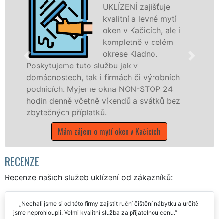
UKLÍZENÍ zajišťuje
kvalitní a levné mytí
oken v Kačicích, ale i
kompletně v celém
okrese Kladno.
o službu jak v
Poskytujeme komple
ak i firmách či výrobních
po celém okrese K
jeme okna NON-STOP 24
franchisových po
etně víkendů a svátků bez
UKLÍZENÍ, a to i 
latků.
státních svátků.
m o mytí oken v Kačicích
Mám zájem o myt
RECENZE
Recenze našich služeb uklízení od zákazníků:
Nechali jsme si od této firmy zajistit ruční čištění nábytku a určitě