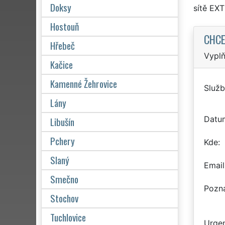
Doksy
sítě EX
Hostouň
CHCE
Hřebeč
Vyplň
Kačice
Kamenné Žehrovice
Služb
Lány
Datu
Libušín
Pchery
Kde
Slaný
Email
Smečno
Pozn
Stochov
Tuchlovice
Urgen