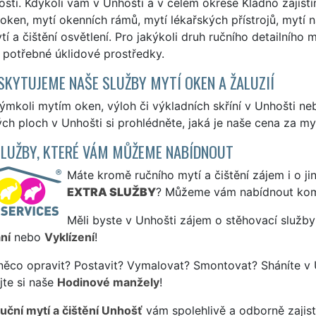
sti. Kdykoli vám v Unhošti a v celém okrese Kladno zajist
 oken, mytí okenních rámů, mytí lékařských přístrojů, mytí
í a čištění osvětlení. Pro jakýkoli druh ručního detailního
potřebné úklidové prostředky.
SKYTUJEME NAŠE SLUŽBY MYTÍ OKEN A ŽALUZIÍ
ýmkoli mytím oken, výloh či výkladních skříní v Unhošti n
ch ploch v Unhošti si prohlédněte, jaká je naše cena za my
SLUŽBY, KTERÉ VÁM MŮŽEME NABÍDNOUT
Máte kromě ručního mytí a čištění zájem i o ji
EXTRA SLUŽBY
? Můžeme vám nabídnout kom
Měli byste v Unhošti zájem o stěhovací služby
ní
nebo
Vyklízení
!
něco opravit? Postavit? Vymalovat? Smontovat? Sháníte v 
jte si naše
Hodinové manžely
!
ruční mytí a čištění Unhošť
vám spolehlivě a odborně zajist