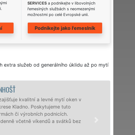
nými
SERVICES
a podnikejte v libovolných
i.
řemeslných službách s neomezenými
možnostmi po celé Evropské unii.
í
Podnikejte jako řemeslník
h extra služeb od generálního úklidu až po mytí
ŠŤ
je kvalitní a levné mytí oken v
e Kladno. Poskytujeme tuto
h či výrobních podnicích.
 včetně víkendů a svátků bez