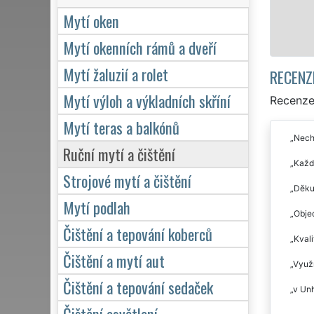
Mytí oken
Mytí okenních rámů a dveří
Mytí žaluzií a rolet
RECENZ
Mytí výloh a výkladních skříní
Recenze 
Mytí teras a balkónů
Necha
Ruční mytí a čištění
Každo
Strojové mytí a čištění
Děkuj
Mytí podlah
Objed
Čištění a tepování koberců
Kvali
Čištění a mytí aut
Využí
Čištění a tepování sedaček
v Unh
Čištění osvětlení