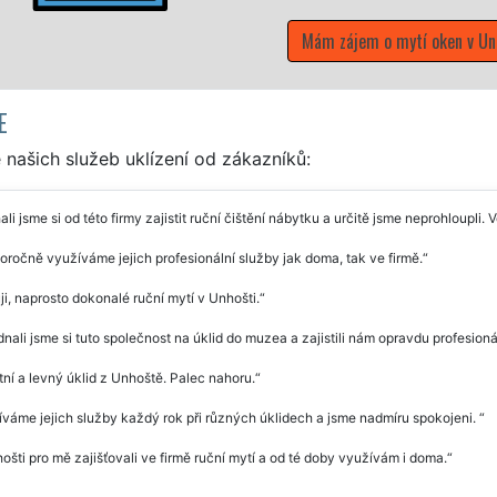
Mám zájem o mytí oken v Unhošti
E
našich služeb uklízení od zákazníků:
li jsme si od této firmy zajistit ruční čištění nábytku a určitě jsme neprohloupli. 
ročně využíváme jejich profesionální služby jak doma, tak ve firmě.
i, naprosto dokonalé ruční mytí v Unhošti.
nali jsme si tuto společnost na úklid do muzea a zajistili nám opravdu profesionál
tní a levný úklid z Unhoště. Palec nahoru.
váme jejich služby každý rok při různých úklidech a jsme nadmíru spokojeni.
ošti pro mě zajišťovali ve firmě ruční mytí a od té doby využívám i doma.