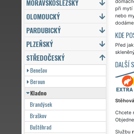
MORAVSKOSLEZSKÝ
domácno
při mytí
OLOMOUCKÝ
nebo myt
dodáme 
PARDUBICKÝ
KDE PO
PLZEŇSKÝ
Před jak
skleněný
STŘEDOČESKÝ
DALŠÍ 
Benešov
Beroun
Kladno
Stěhová
Brandýsek
Chcete 
Braškov
Objedne
Buštěhrad
Službu