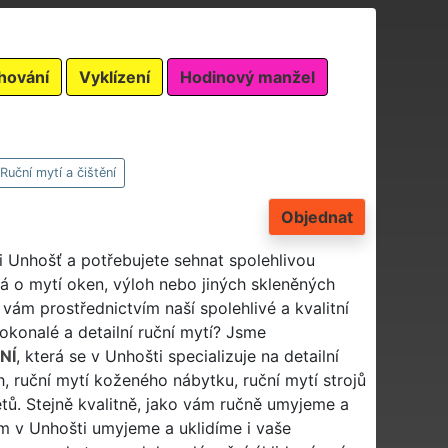
hování
Vyklízení
Hodinový manžel
Ruční mytí a čištění
Objednat
i Unhošť a potřebujete sehnat spolehlivou
rá o mytí oken, výloh nebo jiných skleněných
vám prostřednictvím naší spolehlivé a kvalitní
okonalé a detailní ruční mytí? Jsme
NÍ
, která se v Unhošti specializuje na detailní
h, ruční mytí koženého nábytku, ruční mytí strojů
tů. Stejně kvalitně, jako vám ručně umyjeme a
m v Unhošti umyjeme a uklidíme i vaše