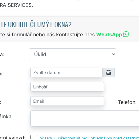
TRA SERVICES.
TE UKLIDIT ČI UMÝT OKNA?
te si formulář nebo nás kontaktujte přes
WhatsApp
a
m
Telefon
ámka
tní výjezd
požaduji upřednostnit moji objednávku před ostatním