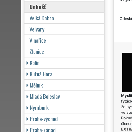
Unhošť
Velká Dobrá
Odeslá
Velvary
Vinařice
Zlonice
Kolín
Kutná Hora
Mělník
Mladá Boleslav
Myslít
fyzic
Nymburk
že bys
ve stě
Praha-východ
Pokud 
člene
Praha-západ
EXTR