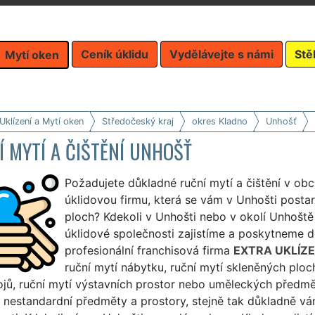
Ceník úklidu
Vydělávejte s námi
Stě
Mytí oken
Uklízení a Mytí oken
Středočeský kraj
okres Kladno
Unhošť
 MYTÍ A ČIŠTĚNÍ UNHOŠŤ
Požadujete důkladné ruční mytí a čištění v obc
úklidovou firmu, která se vám v Unhošti posta
ploch? Kdekoli v Unhošti nebo v okolí Unhoště 
úklidové společnosti zajistíme a poskytneme d
profesionální franchisová firma
EXTRA UKLÍZE
ruční mytí nábytku, ruční mytí skleněných ploc
rojů, ruční mytí výstavních prostor nebo uměleckých předmě
 nestandardní předměty a prostory, stejně tak důkladně vá