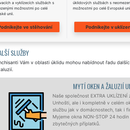
acích a vyklízecích službách s
úklidových službách s neomeze
zenými možnostmi po celé
možnostmi po celé Evropské uni
ké unii.
Podnikejte ve stěhování
Podnikejte v uklízen
ALŠÍ SLUŽBY
nchisanti Vám v oblasti úklidu mohou nabídnout řadu dalšíc
aluzií.
MYTÍ OKEN A ŽALUZIÍ UNHO
Naše společnost EXTRA UKLÍZENÍ zajišťu
Unhošti, ale i kompletně v celém okres
službu jak v domácnostech, tak i firmác
Myjeme okna NON-STOP 24 hodin denně
zbytečných příplatků.