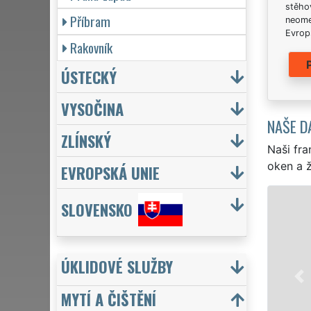
stěhov
Příbram
neome
Evrops
Rakovník
ÚSTECKÝ
VYSOČINA
NAŠE D
ZLÍNSKÝ
Naši fra
oken a ž
EVROPSKÁ UNIE
SLOVENSKO
ÚKLIDOVÉ SLUŽBY
MYTÍ A ČIŠTĚNÍ