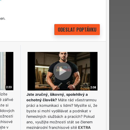
en.
ízíte
Jste zručný, šikovný, spolehlivý a
é zářivé
ochotný člověk?
Máte rád všestrannou
ste si
práci a komunikaci s lidmi? Myslíte si, že
lidových
byste si mohl vydělávat a podnikat v
možnosti
řemeslných službách a pracích? Pokud
chisové
ano, využijte možnosti stát se členem
jte v
mezinárodní franchisové sítě
EXTRA