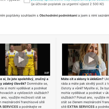
(je účtován poplatek za urgentní výjezd 2 500 Kč)
ním poptávky souhlasím s
Obchodními podmínkami
a jsem s nimi seznám
e si, že jste spolehlivý, zručný a
Máte cit a sklony k úklidům?
Ukl
ky zdatný člověk?
Domníváte se,
ráda a máte pak skvělý pocit z t
te si mohl vydělávat a podnikat
čistoty a vůně? Myslíte si, že by
hovacích a vyklízecích službách?
mohla vydělávat a podnikat v úk
ano, využijte možnosti stát se
službách? Pokud ano, využijte 
m mezinárodní franchisové sítě
stát se členem mezinárodní fran
A SERVICES
a podnikejte ve
sítě
EXTRA SERVICES
a podnike