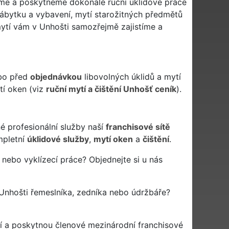
íme a poskytneme dokonalé ruční úklidové práce
 nábytku a vybavení, mytí starožitných předmětů
 mytí vám v Unhošti samozřejmě zajistíme a
ebo před
objednávkou
libovolných úklidů a mytí
tí oken (viz
ruční mytí a čištění Unhošť ceník
).
né profesionální služby naší
franchisové sítě
pletní
úklidové služby
,
mytí oken
a
čištění
.
 nebo vyklízecí práce? Objednejte si u nás
Unhošti řemeslníka, zedníka nebo údržbáře?
í a poskytnou členové mezinárodní franchisové