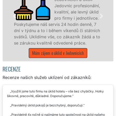
Jedovnic profesionální,
kvalitní, ale levný úklid
pro firmy i jednotlivce.
ervis 24 hodin denně, 7
 během víkendů či státních
nabízíme pro všechny
vše, co zákazník žádá a to
státní podniky, ale i
ně odvedené práce.
Jihomoravském kraji s
o úklid v Jedovnicích
Mám zájem o úklidov
RECENZE
Recenze našich služeb uklízení od zákazníků:
Využili jsme tuto firmu na úklid hotelu – vše bez chybičky. Holky
šikovné, pracovité, důkladné. Doporučujeme.
Pravidelný úklid pokojů je bezchybný, doporučuji.
Pravidelně 4x ročně si najímáme tuto společnost na úklid našeho