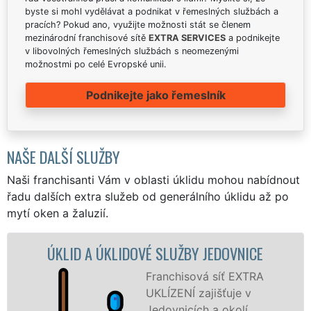
byste si mohl vydělávat a podnikat v řemeslných službách a
pracích? Pokud ano, využijte možnosti stát se členem
mezinárodní franchisové sítě
EXTRA SERVICES
a podnikejte
v libovolných řemeslných službách s neomezenými
možnostmi po celé Evropské unii.
Podnikejte jako řemeslník
NAŠE DALŠÍ SLUŽBY
Naši franchisanti Vám v oblasti úklidu mohou nabídnout
řadu dalších extra služeb od generálního úklidu až po
mytí oken a žaluzií.
OVÉ SLUŽBY JEDOVNICE
ÚKLIDOVÁ SLU
JED
Franchisová síť EXTRA
UKLÍZENÍ zajišťuje v
Jedovnicích a okolí