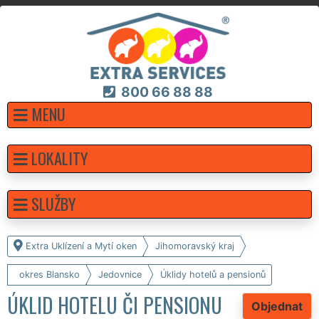
800 66 88 88
MENU
LOKALITY
SLUŽBY
Extra Uklízení a Mytí oken
Jihomoravský kraj
okres Blansko
Jedovnice
Úklidy hotelů a pensionů
ÚKLID HOTELU ČI PENSIONU
Objednat