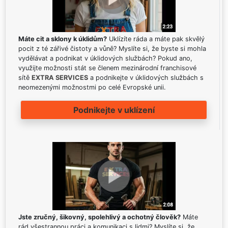
Máte cit a sklony k úklidům?
Uklízíte ráda a máte pak skvělý
pocit z té zářivé čistoty a vůně? Myslíte si, že byste si mohla
vydělávat a podnikat v úklidových službách? Pokud ano,
využijte možnosti stát se členem mezinárodní franchisové
sítě
EXTRA SERVICES
a podnikejte v úklidových službách s
neomezenými možnostmi po celé Evropské unii.
Podnikejte v uklízení
Jste zručný, šikovný, spolehlivý a ochotný člověk?
Máte
rád všestrannou práci a komunikaci s lidmi? Myslíte si, že