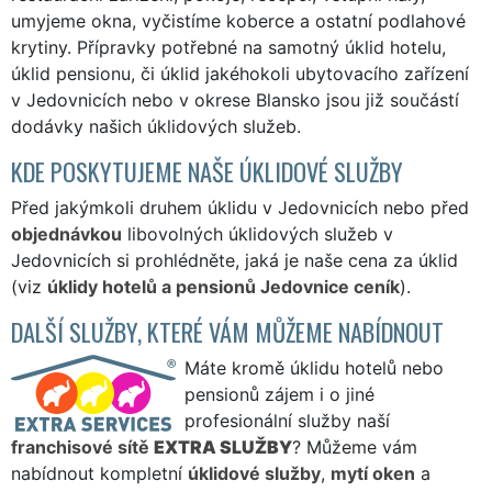
umyjeme okna, vyčistíme koberce a ostatní podlahové
krytiny. Přípravky potřebné na samotný úklid hotelu,
úklid pensionu, či úklid jakéhokoli ubytovacího zařízení
v Jedovnicích nebo v okrese Blansko jsou již součástí
dodávky našich úklidových služeb.
KDE POSKYTUJEME NAŠE ÚKLIDOVÉ SLUŽBY
Před jakýmkoli druhem úklidu v Jedovnicích nebo před
objednávkou
libovolných úklidových služeb v
Jedovnicích si prohlédněte, jaká je naše cena za úklid
(viz
úklidy hotelů a pensionů Jedovnice ceník
).
DALŠÍ SLUŽBY, KTERÉ VÁM MŮŽEME NABÍDNOUT
Máte kromě úklidu hotelů nebo
pensionů zájem i o jiné
profesionální služby naší
franchisové sítě
EXTRA SLUŽBY
? Můžeme vám
nabídnout kompletní
úklidové služby
,
mytí oken
a