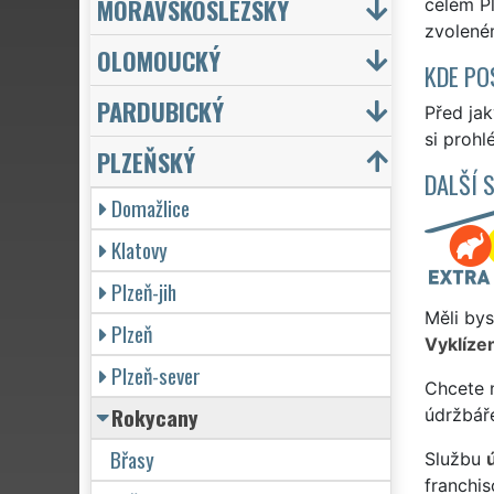
MORAVSKOSLEZSKÝ
celém Pl
zvolené
OLOMOUCKÝ
KDE PO
PARDUBICKÝ
Před ja
si prohl
PLZEŇSKÝ
DALŠÍ 
Domažlice
Klatovy
Plzeň-jih
Měli bys
Plzeň
Vyklízen
Plzeň-sever
Chcete 
Rokycany
údržbář
Břasy
Službu
franchi