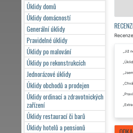
Úklidy domů
Úklidy domácností
RECENZ
Generální úklidy
Recenze 
Pravidelné úklidy
Úklidy po malování
Již n
Úklidy po rekonstrukcích
Úklid
Jednorázové úklidy
Jsem 
Úklidy obchodů a prodejen
Chvál
Úklidy ordinací a zdravotnických
Pravi
zařízení
Extra
Úklidy restaurací či barů
Úklidy hotelů a pensionů
ODKA