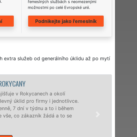
i.
řemeslných službách s neomezenými
možnostmi po celé Evropské unii.
í
Podnikejte jako řemeslník
h extra služeb od generálního úklidu až po mytí
anech a okolí
 firmy i jednotlivce.
ýdnu a to i během
zník žádá a to se