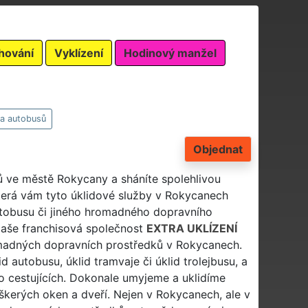
hování
Vyklízení
Hodinový manžel
 a autobusů
Objednat
sů ve městě Rokycany a sháníte spolehlivou
terá vám tyto úklidové služby v Rokycanech
autobusu či jiného hromadného dopravního
Naše franchisová společnost
EXTRA UKLÍZENÍ
omadných dopravních prostředků v Rokycanech.
d autobusu, úklid tramvaje či úklid trolejbusu, a
po cestujících. Dokonale umyjeme a uklidíme
škerých oken a dveří. Nejen v Rokycanech, ale v