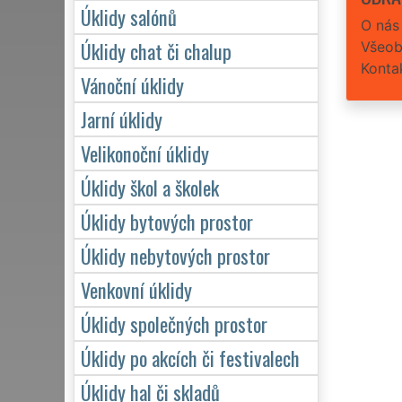
Úklidy salónů
O nás
Úklidy chat či chalup
Všeob
Konta
Vánoční úklidy
Jarní úklidy
Velikonoční úklidy
Úklidy škol a školek
Úklidy bytových prostor
Úklidy nebytových prostor
Venkovní úklidy
Úklidy společných prostor
Úklidy po akcích či festivalech
Úklidy hal či skladů