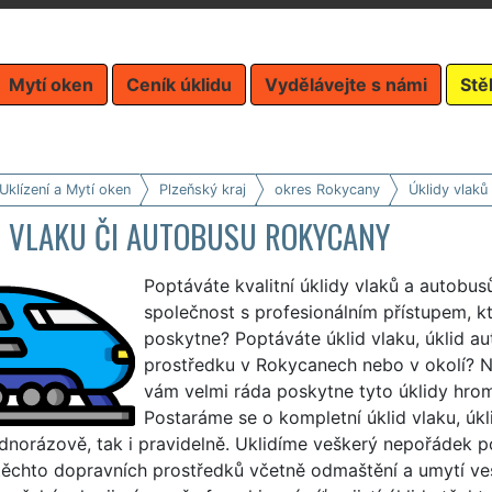
Mytí oken
Ceník úklidu
Vydělávejte s námi
Stě
Uklízení a Mytí oken
Plzeňský kraj
okres Rokycany
Úklidy vlaků
D VLAKU ČI AUTOBUSU ROKYCANY
Poptáváte kvalitní úklidy vlaků a autobu
společnost s profesionálním přístupem, k
poskytne? Poptáváte úklid vlaku, úklid 
prostředku v Rokycanech nebo v okolí? 
vám velmi ráda poskytne tyto úklidy hr
Postaráme se o kompletní úklid vlaku, úkli
ednorázově, tak i pravidelně. Uklidíme veškerý nepořádek 
 těchto dopravních prostředků včetně odmaštění a umytí ve