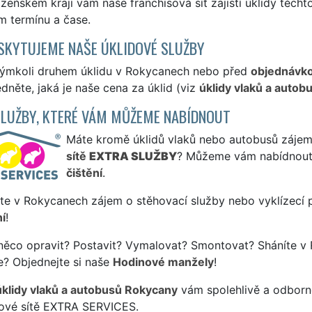
zeňském kraji vám naše franchisová síť zajistí úklidy těch
m termínu a čase.
SKYTUJEME NAŠE ÚKLIDOVÉ SLUŽBY
kýmkoli druhem úklidu v Rokycanech nebo před
objednávk
édněte, jaká je naše cena za úklid (viz
úklidy vlaků a autob
SLUŽBY, KTERÉ VÁM MŮŽEME NABÍDNOUT
Máte kromě úklidů vlaků nebo autobusů zájem i
sítě
EXTRA SLUŽBY
? Můžeme vám nabídnout
čištění
.
te v Rokycanech zájem o stěhovací služby nebo vyklízecí 
í
!
něco opravit? Postavit? Vymalovat? Smontovat? Sháníte v
e? Objednejte si naše
Hodinové manžely
!
úklidy vlaků a autobusů Rokycany
vám spolehlivě a odborně
sové sítě EXTRA SERVICES.