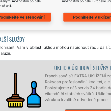
zenými možnostmi po celé
možnostmi po celé Evropské uni
ké unii.
Podnikejte ve stěhování
Podnikejte v uklízen
ALŠÍ SLUŽBY
nchisanti Vám v oblasti úklidu mohou nabídnout řadu dalšíc
aluzií.
ÚKLID A ÚKLIDOVÉ SLUŽBY ROKYCANY
Franchisová síť EXTRA UKLÍZENÍ zajišťuje v Rokyc
Rokycan profesionální, kvalitní, ale levný úklid pro
Poskytujeme náš servis 24 hodin denně, 7 dní v t
víkendů či státních svátků. Uklidíme vše, co záka
zárukou kvalitně odvedené práce.