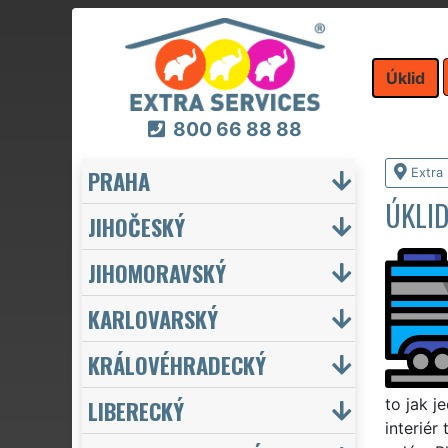
Úklid
800 66 88 88
PRAHA
Extra 
ÚKLI
JIHOČESKÝ
JIHOMORAVSKÝ
KARLOVARSKÝ
KRÁLOVÉHRADECKÝ
LIBERECKÝ
to jak j
interiér