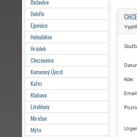
Bušovice
Dobřív
CHCE
Ejpovice
Vyplň
Holoubkov
Služb
Hrádek
Cheznovice
Datu
Kamenný Újezd
Kde
Kařez
Email
Klabava
Litohlavy
Pozn
Mirošov
Mýto
Urgen