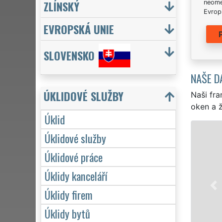
ZLÍNSKÝ
neome
Evrops
EVROPSKÁ UNIE
SLOVENSKO
NAŠE D
ÚKLIDOVÉ SLUŽBY
Naši fra
oken a ž
Úklid
Úklidové služby
Úklidové práce
Úklidy kanceláří
Úklidy firem
Úklidy bytů