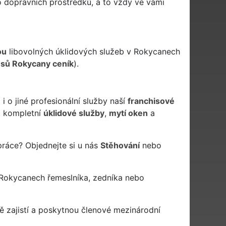
to dopravních prostředků, a to vždy ve vámi
ou
libovolných úklidových služeb v Rokycanech
usů Rokycany ceník
).
 o jiné profesionální služby naší
franchisové
 kompletní
úklidové služby
,
mytí oken
a
práce? Objednejte si u nás
Stěhování
nebo
 Rokycanech řemeslníka, zedníka nebo
 zajistí a poskytnou členové mezinárodní