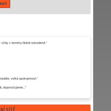
ly vždy v termínu řádně odvedené.
nadále, velká spokojenost.
ě, doporučujeme...
NÍ SÍTĚ