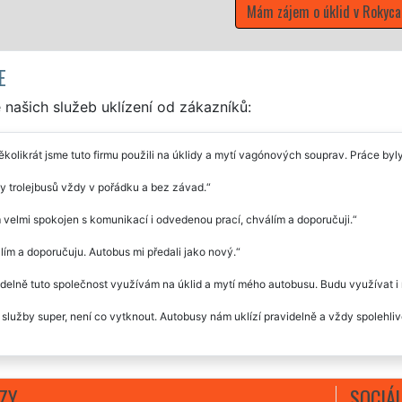
Mám zájem o úklid v Rokycanech
E
našich služeb uklízení od zákazníků:
ěkolikrát jsme tuto firmu použili na úklidy a mytí vagónových souprav. Práce by
y trolejbusů vždy v pořádku a bez závad.
velmi spokojen s komunikací i odvedenou prací, chválím a doporučuji.
ím a doporučuju. Autobus mi předali jako nový.
delně tuto společnost využívám na úklid a mytí mého autobusu. Budu využívat i 
 služby super, není co vytknout. Autobusy nám uklízí pravidelně a vždy spolehliv
ZY
SOCIÁL