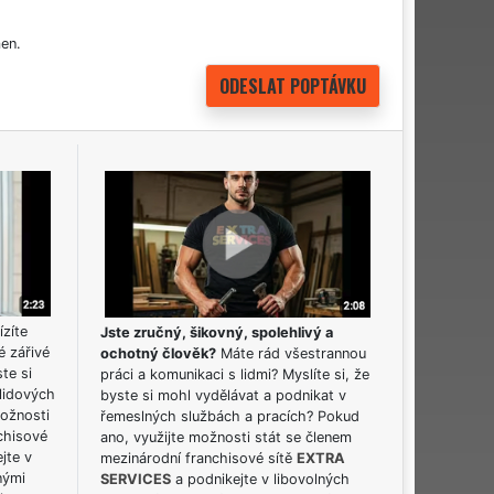
en.
ízíte
Jste zručný, šikovný, spolehlivý a
é zářivé
ochotný člověk?
Máte rád všestrannou
ste si
práci a komunikaci s lidmi? Myslíte si, že
lidových
byste si mohl vydělávat a podnikat v
možnosti
řemeslných službách a pracích? Pokud
chisové
ano, využijte možnosti stát se členem
jte v
mezinárodní franchisové sítě
EXTRA
nými
SERVICES
a podnikejte v libovolných