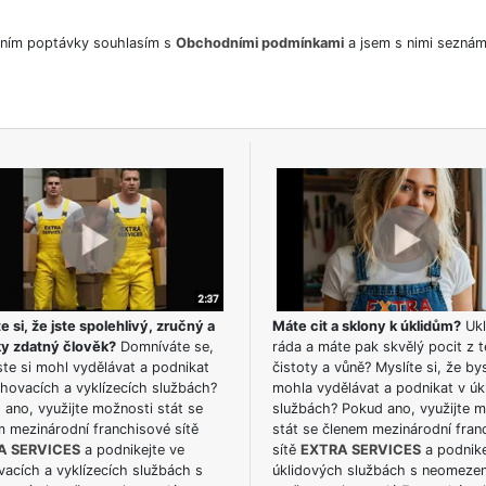
ním poptávky souhlasím s
Obchodními podmínkami
a jsem s nimi seznám
e si, že jste spolehlivý, zručný a
Máte cit a sklony k úklidům?
Ukl
ky zdatný člověk?
Domníváte se,
ráda a máte pak skvělý pocit z t
te si mohl vydělávat a podnikat
čistoty a vůně? Myslíte si, že by
hovacích a vyklízecích službách?
mohla vydělávat a podnikat v úk
ano, využijte možnosti stát se
službách? Pokud ano, využijte 
m mezinárodní franchisové sítě
stát se členem mezinárodní fran
A SERVICES
a podnikejte ve
sítě
EXTRA SERVICES
a podnike
acích a vyklízecích službách s
úklidových službách s neomeze