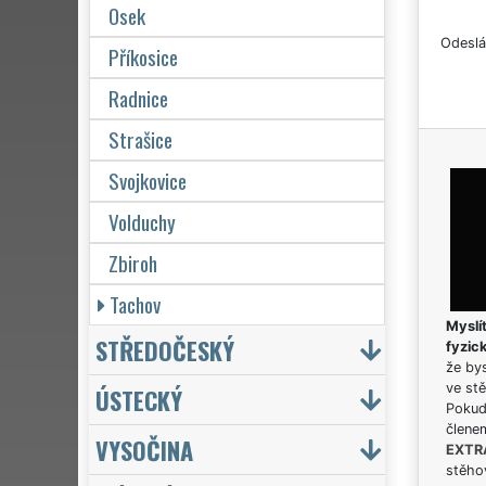
Osek
Odeslá
Příkosice
Radnice
Strašice
Svojkovice
Volduchy
Zbiroh
Tachov
Myslít
STŘEDOČESKÝ
fyzic
že bys
ve stě
ÚSTECKÝ
Pokud 
člene
VYSOČINA
EXTR
stěhov