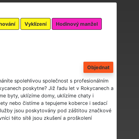
hování
Vyklízení
Hodinový manžel
Objednat
háníte spolehlivou společnost s profesionálním
okycanech poskytne? Již řadu let v Rokycanech a
me byty, uklízíme domy, uklízíme chaty i
lety nebo čistíme a tepujeme koberce i sedací
 služby jsou poskytovány pod záštitou značkové
vníci této sítě jsou zkušení a proškolení