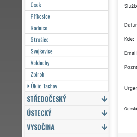
Osek
Služb
Příkosice
Datu
Radnice
Strašice
Kde
Svojkovice
Email
Volduchy
Pozn
Zbiroh
Úklid Tachov
Urgen
STŘEDOČESKÝ
Odeslá
ÚSTECKÝ
VYSOČINA