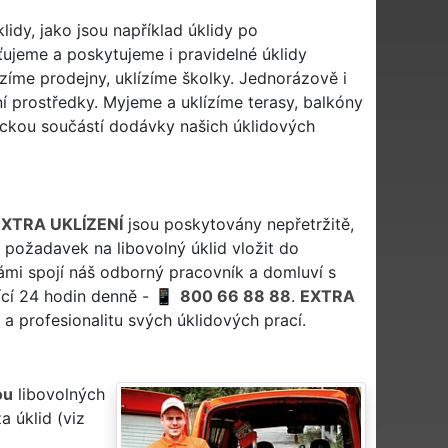
idy, jako jsou například úklidy po
ťujeme a poskytujeme i pravidelné úklidy
zíme prodejny, uklízíme školky. Jednorázově i
ní prostředky. Myjeme a uklízíme terasy, balkóny
tickou součástí dodávky našich úklidových
XTRA UKLÍZENÍ
jsou poskytovány nepřetržitě,
j požadavek na libovolný úklid vložit do
vámi spojí náš odborný pracovník a domluví s
jící 24 hodin denně -
800 66 88 88
.
EXTRA
 a profesionalitu svých úklidových prací.
ou
libovolných
a úklid (viz