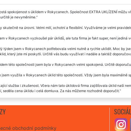
ostá spokojenost s úklidem v Rokycanech. Společnost EXTRA UKLÍZENÍ můžu vřel
 určitě je nevyměníme.
y skutečně na úrovni. Velmi milí, ochotní a flexibilní. Využíváme je velmi pravid
em v Rokycanech vyzkoušel pár úklidů, ale tuta firma je fakt super, není jediná 
ý týden jsem v Rokycanech potřebovala velmi nutně a rychle uklidit. Moc by js
klid, který jste mi poskytli. Určitě vás budu využívat i nadále a taktéž doporučova
idem této společnosti jsem byla v Rokycanech velmi spokojená. Určitě doporučuj
x jsem využila v Rokycanech úklid této společnosti. Vždy jsem byla maximálně
ající služba i zkušenost. Včera nám tato úklidová firma zajišťovala úklid naší n
í, seděla cena úklidu i celá domluva. Za nás můžeme rozhodně doporučit.
čně paráda. Celý úklid u nás v Rokycanech proběhl naprosto perfektně. Cena sic
 vyzkoušet.
ZY
SOCIÁL
ecné obchodní podmínky