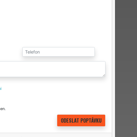
i
en.