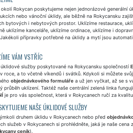
okolí Rokycan poskytujeme nejen jednorázové generální úkl
ukcích nebo vánoční úklidy, ale běžně na Rokycansku zajiš
h bytových i nebytových prostor. Uklízíme restaurace, uklí
ně uklízíme kanceláře, uklízíme ordinace, uklízíme i doprav
. Jakékoli přípravky potřebné na úklidy a mytí jsou automa
ÍME VÁM VSTŘÍC
 úklidové služby poskytované na Rokycansku společností
E
v roce, a to včetně víkendů i svátků. Kdykoli si můžete svů
ného
objednávkového formuláře
a už jen vyčkat, až se s 
ý průběh uklízení. Taktéž naše centrální zelená linka fungu
NÍ
je pro vás společnost, která v Rokycanech ručí za kvalitu
SKYTUJEME NAŠE ÚKLIDOVÉ SLUŽBY
kýmkoli druhem úklidu v Rokycanech nebo před
objednávk
ch služeb v Rokycanech si prohlédněte, jaká je naše cena z
okycany ceník
).