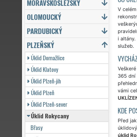
MORAVSKOSLEZSKÝ
V celém 
OLOMOUCKÝ
rekonstr
veškerýc
PARDUBICKÝ
pravidel
i altány
PLZEŇSKÝ
služeb.
Úklid Domažlice
VYCHÁZ
Úklid Klatovy
Veškeré
365 dní 
Úklid Plzeň-jih
přehled
vámi cel
Úklid Plzeň
UKLÍZE
Úklid Plzeň-sever
KDE PO
Úklid Rokycany
Před ja
Břasy
úklidový
úklid R