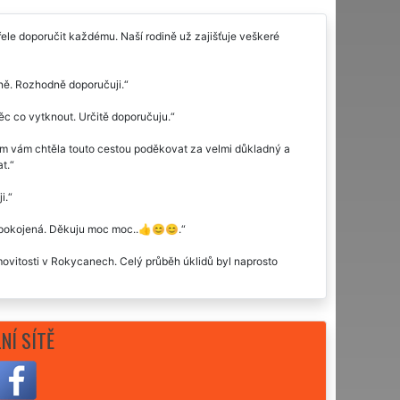
e doporučit každému. Naší rodině už zajišťuje veškeré
elně. Rozhodně doporučuji.
věc co vytknout. Určitě doporučuju.
em vám chtěla touto cestou poděkovat za velmi důkladný a
t.
i.
 spokojená. Děkuju moc moc..👍😊😊.
emovitosti v Rokycanech. Celý průběh úklidů byl naprosto
e trošku vyšší, ale výsledek stál za to. Rozhodně doporučuji
NÍ SÍTĚ