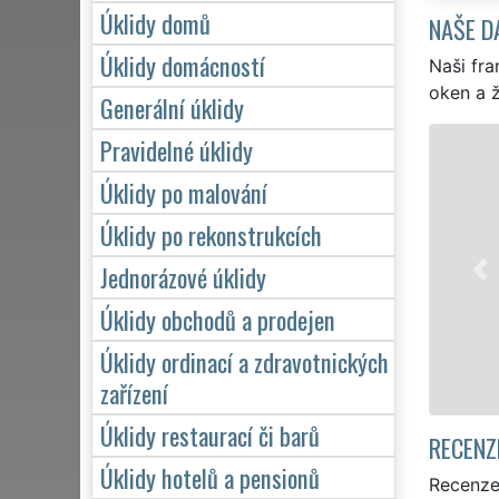
Úklidy domů
NAŠE D
Úklidy domácností
Naši fra
oken a ž
Generální úklidy
Pravidelné úklidy
ÚKLID A ÚKLIDOVÉ SLUŽBY ROKYCA
Úklidy po malování
Franchisová síť EXTRA UKLÍZENÍ zajišťuje v 
Rokycan profesionální, kvalitní, ale levný úkli
Úklidy po rekonstrukcích
Poskytujeme náš servis 24 hodin denně, 7 dn
Jednorázové úklidy
víkendů či státních svátků. Uklidíme vše, co
zárukou kvalitně odvedené práce.
Úklidy obchodů a prodejen
Úklidy ordinací a zdravotnických
Mám zájem o úklid v Rokycanech
zařízení
Úklidy restaurací či barů
RECENZ
Úklidy hotelů a pensionů
Recenze 