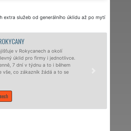
h extra služeb od generálního úklidu až po mytí
ÚKLIDOVÁ SLUŽBA A ČINNOSTI ROKYCAN
Naše společnost EXTRA UKLÍZENÍ poskytuje v
profesionální úklidové služby NON-STOP. Levné
nabízíme pro všechny obchodní společnosti, stát
domácnosti v celém Plzeňském kraji s jistotou č
Mám zájem o úklidové služby v Rokycanech