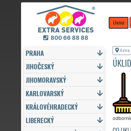
Úklid
800 66 88 88
PRAHA
Extra 
ÚKLI
JIHOČESKÝ
JIHOMORAVSKÝ
KARLOVARSKÝ
KRÁLOVÉHRADECKÝ
LIBERECKÝ
odborníc
CO UKL