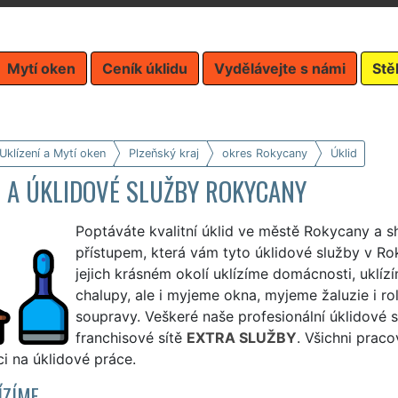
Mytí oken
Ceník úklidu
Vydělávejte s námi
Stě
Uklízení a Mytí oken
Plzeňský kraj
okres Rokycany
Úklid
D A ÚKLIDOVÉ SLUŽBY ROKYCANY
Poptáváte kvalitní úklid ve městě Rokycany a s
přístupem, která vám tyto úklidové služby v R
jejich krásném okolí uklízíme domácnosti, uklízí
chalupy, ale i myjeme okna, myjeme žaluzie i ro
soupravy. Veškeré naše profesionální úklidové
franchisové sítě
EXTRA SLUŽBY
. Všichni praco
i na úklidové práce.
ÍZÍME