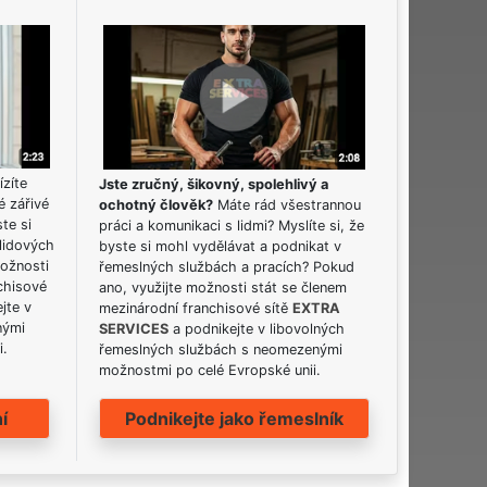
ízíte
Jste zručný, šikovný, spolehlivý a
é zářivé
ochotný člověk?
Máte rád všestrannou
ste si
práci a komunikaci s lidmi? Myslíte si, že
lidových
byste si mohl vydělávat a podnikat v
možnosti
řemeslných službách a pracích? Pokud
chisové
ano, využijte možnosti stát se členem
jte v
mezinárodní franchisové sítě
EXTRA
nými
SERVICES
a podnikejte v libovolných
i.
řemeslných službách s neomezenými
možnostmi po celé Evropské unii.
í
Podnikejte jako řemeslník