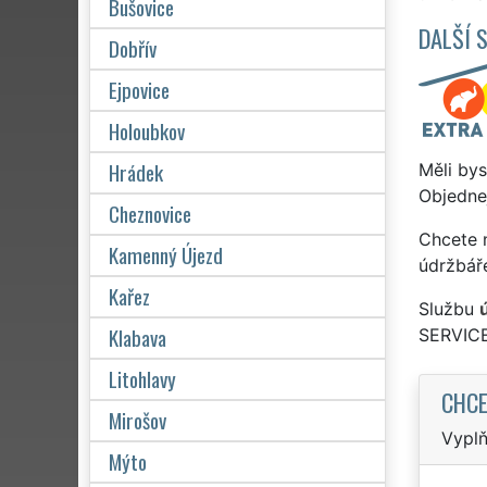
Bušovice
DALŠÍ 
Dobřív
Ejpovice
Holoubkov
Hrádek
Měli by
Objednej
Cheznovice
Chcete 
Kamenný Újezd
údržbář
Kařez
Službu
Klabava
SERVICE
Litohlavy
CHCE
Mirošov
Vyplň
Mýto