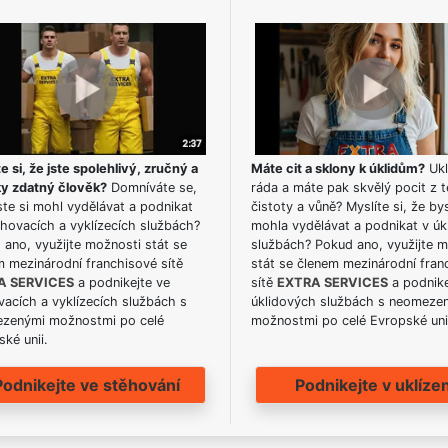
e si, že jste spolehlivý, zručný a
Máte cit a sklony k úklidům?
Ukl
ky zdatný člověk?
Domníváte se,
ráda a máte pak skvělý pocit z t
te si mohl vydělávat a podnikat
čistoty a vůně? Myslíte si, že by
hovacích a vyklízecích službách?
mohla vydělávat a podnikat v úk
ano, využijte možnosti stát se
službách? Pokud ano, využijte 
m mezinárodní franchisové sítě
stát se členem mezinárodní fran
A SERVICES
a podnikejte ve
sítě
EXTRA SERVICES
a podnike
acích a vyklízecích službách s
úklidových službách s neomeze
zenými možnostmi po celé
možnostmi po celé Evropské uni
ké unii.
Podnikejte ve stěhování
Podnikejte v uklízen