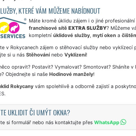
SLUŽBY, KTERÉ VÁM MŮŽEME NABÍDNOUT
Máte kromě úklidu zájem i o jiné profesionální
franchisové sítě
EXTRA SLUŽBY
? Můžeme vá
kompletní
úklidové služby
,
mytí oken
a
čištěn
ste v Rokycanech zájem o stěhovací služby nebo vyklízecí 
te si u nás
Stěhování
nebo
Vyklízení
!
něco opravit? Postavit? Vymalovat? Smontovat? Sháníte v
e? Objednejte si naše
Hodinové manžely
!
úklid Rokycany
vám spolehlivě a odborně zajistí a poskytn
S.
TE UKLIDIT ČI UMÝT OKNA?
te si formulář nebo nás kontaktujte přes
WhatsApp