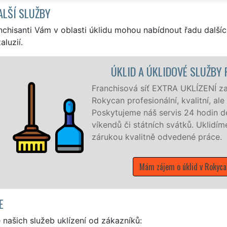
ALŠÍ SLUŽBY
nchisanti Vám v oblasti úklidu mohou nabídnout řadu dalšíc
aluzií.
NY
Rokycanech a okolí
d pro firmy i jednotlivce.
í v týdnu a to i během
 zákazník žádá a to se
E
našich služeb uklízení od zákazníků: