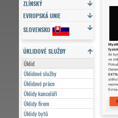
ZLÍNSKÝ
EVROPSKÁ UNIE
SLOVENSKO
Myslít
ÚKLIDOVÉ SLUŽBY
fyzic
že bys
ve stě
Úklid
Pokud 
člene
Úklidové služby
EXTR
stěhov
Úklidové práce
neome
Evrops
Úklidy kanceláří
Úklidy firem
Úklidy bytů