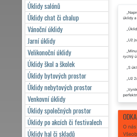
Úklidy salónů
Napr
Úklidy chat či chalup
úklidy a
Vánoční úklidy
Úklid
Jarní úklidy
Už js
Velikonoční úklidy
Minul
rychlý ú
Úklidy škol a školek
S úkl
Úklidy bytových prostor
Už 2
Úklidy nebytových prostor
Vynik
perfektn
Venkovní úklidy
Skute
Úklidy společných prostor
každému
ODKA
Úklidy po akcích či festivalech
O nás
Úklidy hal či skladů
Všeob