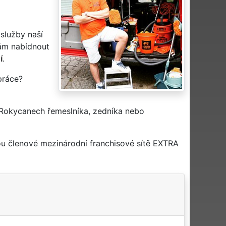
 služby naší
m nabídnout
í
.
práce?
 Rokycanech řemeslníka, zedníka nebo
ou členové mezinárodní franchisové sítě EXTRA