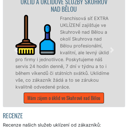
VÉ SLUŽBY SKUHROV
ÚKLIDOVÁ SLUŽBA A 
 BĚLOU
NAD B
Franchisová síť EXTRA
Na
UKLÍZENÍ zajišťuje ve
UKL
Skuhrově nad Bělou a
Sku
okolí Skuhrova nad
veš
Bělou profesionální,
úkl
kvalitní, ale levný úklid
STO
vce. Poskytujeme náš
služby nabízíme pro vš
, 7 dní v týdnu a to i
společnosti, státní podn
tních svátků. Uklidíme
v celém Královéhradecké
á a to se zárukou
čistoty.
áce.
Mám zájem o úklidové sl
 ve Skuhrově nad Bělou
Bělo
RECENZE
Recenze našich služeb uklízení od zákazníků: