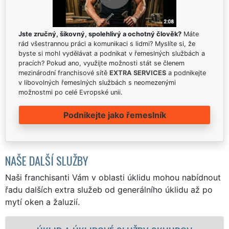
Jste zručný, šikovný, spolehlivý a ochotný člověk?
Máte
rád všestrannou práci a komunikaci s lidmi? Myslíte si, že
byste si mohl vydělávat a podnikat v řemeslných službách a
pracích? Pokud ano, využijte možnosti stát se členem
mezinárodní franchisové sítě
EXTRA SERVICES
a podnikejte
v libovolných řemeslných službách s neomezenými
možnostmi po celé Evropské unii.
Podnikejte jako řemeslník
NAŠE DALŠÍ SLUŽBY
Naši franchisanti Vám v oblasti úklidu mohou nabídnout
řadu dalších extra služeb od generálního úklidu až po
mytí oken a žaluzií.