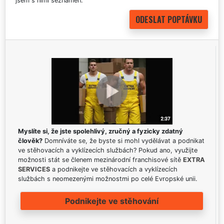
jsem s nimi seznámen.
Myslíte si, že jste spolehlivý, zručný a fyzicky zdatný
člověk?
Domníváte se, že byste si mohl vydělávat a podnikat
ve stěhovacích a vyklízecích službách? Pokud ano, využijte
možnosti stát se členem mezinárodní franchisové sítě
EXTRA
SERVICES
a podnikejte ve stěhovacích a vyklízecích
službách s neomezenými možnostmi po celé Evropské unii.
Podnikejte ve stěhování