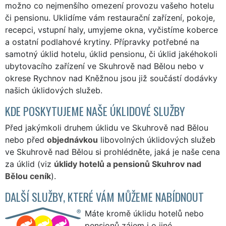
možno co nejmenšího omezení provozu vašeho hotelu
či pensionu. Uklidíme vám restaurační zařízení, pokoje,
recepci, vstupní haly, umyjeme okna, vyčistíme koberce
a ostatní podlahové krytiny. Přípravky potřebné na
samotný úklid hotelu, úklid pensionu, či úklid jakéhokoli
ubytovacího zařízení ve Skuhrově nad Bělou nebo v
okrese Rychnov nad Kněžnou jsou již součástí dodávky
našich úklidových služeb.
KDE POSKYTUJEME NAŠE ÚKLIDOVÉ SLUŽBY
Před jakýmkoli druhem úklidu ve Skuhrově nad Bělou
nebo před
objednávkou
libovolných úklidových služeb
ve Skuhrově nad Bělou si prohlédněte, jaká je naše cena
za úklid (viz
úklidy hotelů a pensionů Skuhrov nad
Bělou ceník
).
DALŠÍ SLUŽBY, KTERÉ VÁM MŮŽEME NABÍDNOUT
Máte kromě úklidu hotelů nebo
pensionů zájem i o jiné