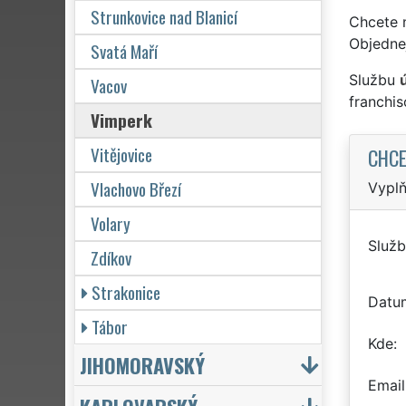
Strunkovice nad Blanicí
Chcete 
Objedne
Svatá Maří
Službu
Vacov
franchi
Vimperk
Vitějovice
CHCE
Vlachovo Březí
Vyplň
Volary
Služb
Zdíkov
Strakonice
Datu
Tábor
Kde
JIHOMORAVSKÝ
Email