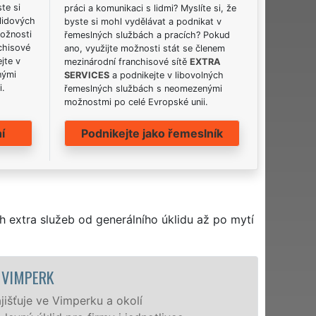
ste si
práci a komunikaci s lidmi? Myslíte si, že
lidových
byste si mohl vydělávat a podnikat v
možnosti
řemeslných službách a pracích? Pokud
chisové
ano, využijte možnosti stát se členem
jte v
mezinárodní franchisové sítě
EXTRA
nými
SERVICES
a podnikejte v libovolných
i.
řemeslných službách s neomezenými
možnostmi po celé Evropské unii.
í
Podnikejte jako řemeslník
h extra služeb od generálního úklidu až po mytí
ÚKLIDOVÁ SLUŽBA A ČINNOSTI VIMPERK
Naše společnost EXTRA UKLÍZENÍ poskytuje ve Vim