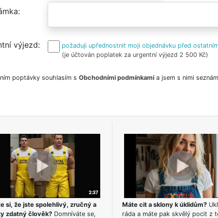
ámka
tní výjezd
požaduji upřednostnit moji objednávku před ostatním
(je účtován poplatek za urgentní výjezd 2 500 Kč)
ním poptávky souhlasím s
Obchodními podmínkami
a jsem s nimi seznám
e si, že jste spolehlivý, zručný a
Máte cit a sklony k úklidům?
Ukl
ky zdatný člověk?
Domníváte se,
ráda a máte pak skvělý pocit z t