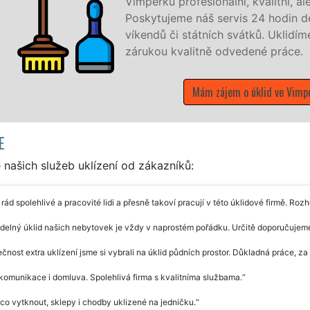
o firmy i jednotlivce.
ýdnu a to i během
zník žádá a to se
E
našich služeb uklízení od zákazníků:
ád spolehlivé a pracovité lidi a přesně takoví pracují v této úklidové firmě. Roz
delný úklid našich nebytovek je vždy v naprostém pořádku. Určitě doporučujem
čnost extra uklízení jsme si vybrali na úklid půdních prostor. Důkladná práce, za
komunikace i domluva. Spolehlivá firma s kvalitníma službama.
co vytknout, sklepy i chodby uklizené na jedničku.