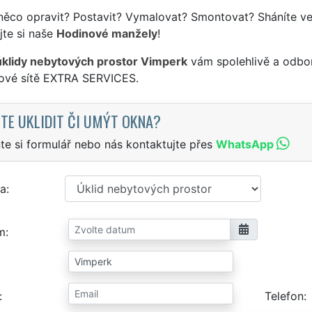
něco opravit? Postavit? Vymalovat? Smontovat? Sháníte ve
jte si naše
Hodinové manžely
!
úklidy nebytových prostor Vimperk
vám spolehlivě a odbor
sové sítě EXTRA SERVICES.
TE UKLIDIT ČI UMÝT OKNA?
te si formulář nebo nás kontaktujte přes
WhatsApp
a
m
Telefon