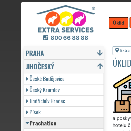
Úklid
800 66 88 88
PRAHA
Extra 
ÚKLI
JIHOČESKÝ
České Budějovice
Český Krumlov
Jindřichův Hradec
Písek
a poskyt
Prachatice
hotelu č