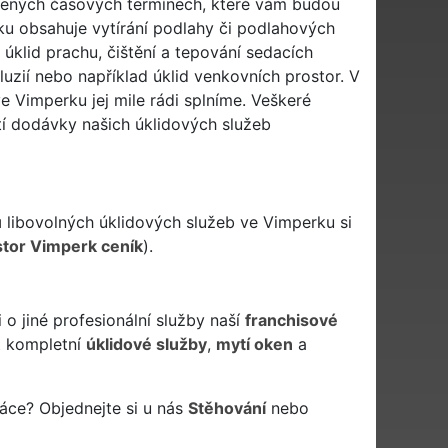
lených časových termínech, které vám budou
ku obsahuje vytírání podlahy či podlahových
úklid prachu, čištění a tepování sedacích
luzií nebo například úklid venkovních prostor. V
e Vimperku jej mile rádi splníme. Veškeré
tí dodávky našich úklidových služeb
u
libovolných úklidových služeb ve Vimperku si
stor Vimperk ceník
).
o jiné profesionální služby naší
franchisové
 kompletní
úklidové služby
,
mytí oken
a
áce? Objednejte si u nás
Stěhování
nebo