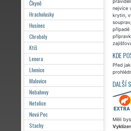
pravide
Čkyně
nejvíce 
Hracholusky
krytin, 
souprav,
Husinec
případě 
Chroboly
přípravk
zajišťo
Ktiš
KDE PO
Lenora
Před ja
Lhenice
prohlédn
Malovice
DALŠÍ 
Nebahovy
Netolice
Nová Pec
Měli bys
Stachy
Vyklízen