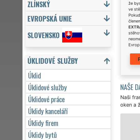
ZLÍNSKÝ
že bys
ve stě
Pokud 
EVROPSKÁ UNIE
člene
EXTR
SLOVENSKO
stěhov
neome
Evrops
ÚKLIDOVÉ SLUŽBY
Úklid
NAŠE D
Úklidové služby
Úklidové práce
Naši fra
oken a ž
Úklidy kanceláří
ÚKLID A ÚKLIDOVÉ SLUŽBY VIMPERK
Úklidy firem
Úklidy bytů
Franchisová síť EXTRA UKLÍZENÍ zajišťuje ve Vimp