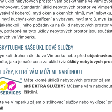
lný úklid nebytových prostor vám poskytneme ve vámi zvo
vyhovovat. Standardní úklid nebytových prostor ve Vimper
vysávání koberců, mytí oken a okenních rámů, mytí nábytku, 
 mytí kuchyňských zařízení a vybavení, mytí strojů, mytí ža
jakéhokoli jiného požadavku na úklid nebytových prostor v
y, potřebné na tyto úklidy nebytových prostor jsou součás
vaných ve Vimperku.
SKYTUJEME NAŠE ÚKLIDOVÉ SLUŽBY
kýmkoli druhem úklidu ve Vimperku nebo před
objednávko
ěte, jaká je naše cena za úklid (viz
úklidy nebytových pro
SLUŽBY, KTERÉ VÁM MŮŽEME NABÍDNOUT
Máte kromě úklidů nebytových prostor zájem i 
sítě
EXTRA SLUŽBY
? Můžeme vám nabídnout
čištění
.
te ve Vimperku zájem o stěhovací služby nebo vyklízecí pr
í
!