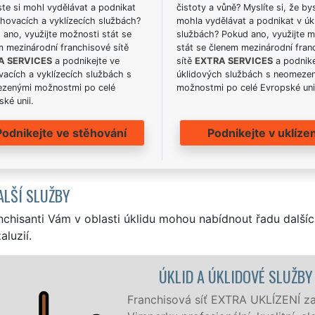
te si mohl vydělávat a podnikat
čistoty a vůně? Myslíte si, že by
hovacích a vyklízecích službách?
mohla vydělávat a podnikat v úk
ano, využijte možnosti stát se
službách? Pokud ano, využijte 
m mezinárodní franchisové sítě
stát se členem mezinárodní fran
A SERVICES
a podnikejte ve
sítě
EXTRA SERVICES
a podnike
acích a vyklízecích službách s
úklidových službách s neomeze
zenými možnostmi po celé
možnostmi po celé Evropské uni
ké unii.
Podnikejte ve stěhování
Podnikejte v uklízen
ALŠÍ SLUŽBY
nchisanti Vám v oblasti úklidu mohou nabídnout řadu dalšíc
aluzií.
erku a okolí