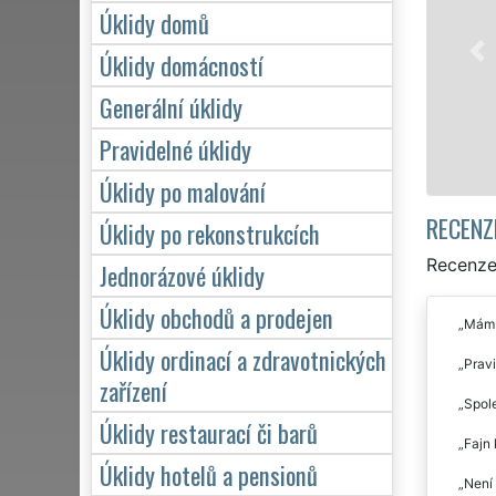
Vimperku profesionální, kvalitní, ale levný úklid pr
Úklidy domů
Poskytujeme náš servis 24 hodin denně, 7 dní v t
víkendů či státních svátků. Uklidíme vše, co záka
Úklidy domácností
zárukou kvalitně odvedené práce.
Generální úklidy
Pravidelné úklidy
Mám zájem o úklid ve Vimperku
Úklidy po malování
RECENZ
Úklidy po rekonstrukcích
Recenze 
Jednorázové úklidy
Úklidy obchodů a prodejen
Mám r
Úklidy ordinací a zdravotnických
Pravi
zařízení
Spole
Úklidy restaurací či barů
Fajn 
Úklidy hotelů a pensionů
Není 