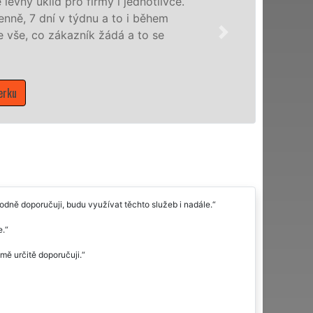
profesionální úklidové služby NON-STOP. Levné úkli
nabízíme pro všechny obchodní společnosti, státní po
domácnosti v celém Jihočeském kraji s jistotou čisto
Mám zájem o úklidové služby ve Vimperku
hodně doporučuji, budu využívat těchto služeb i nadále.
e.
 mě určitě doporučuji.