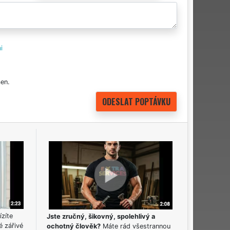
i
en.
ízíte
Jste zručný, šikovný, spolehlivý a
é zářivé
ochotný člověk?
Máte rád všestrannou