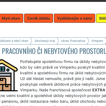
Mytí oken
Ceník úklidu
Vydělávejte s námi
Stě
Uklízení a Mytí oken
Jihočeský kraj
okres Prachatice
Vimperk
D PRACOVNÍHO ČI NEBYTOVÉHO PROSTOR
Potřebujete spolehlivou firmu na úklidy nebyto
kdo by vám právě ve Vimperku poskytl kvalitní 
kvalitní a spolehlivou firmu na úklid nebytový
Už dál hledat nemusíte, právě jste ji našli. Jsme
poskytuje veškeré úklidové práce nebytových pr
Vimperku. Naše franchisová společnost
EXTRA 
ne velmi kvalitní a spolehlivé úklidy nebytových prostor jako
i pensionu, úklid restaurace nebo baru, úklid obchodu nebo