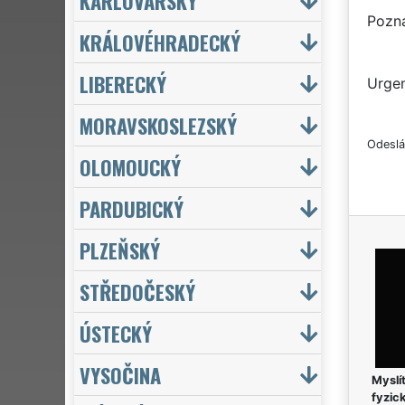
KARLOVARSKÝ
Pozn
KRÁLOVÉHRADECKÝ
LIBERECKÝ
Urgen
MORAVSKOSLEZSKÝ
Odeslá
OLOMOUCKÝ
PARDUBICKÝ
PLZEŇSKÝ
STŘEDOČESKÝ
ÚSTECKÝ
VYSOČINA
Myslít
fyzic