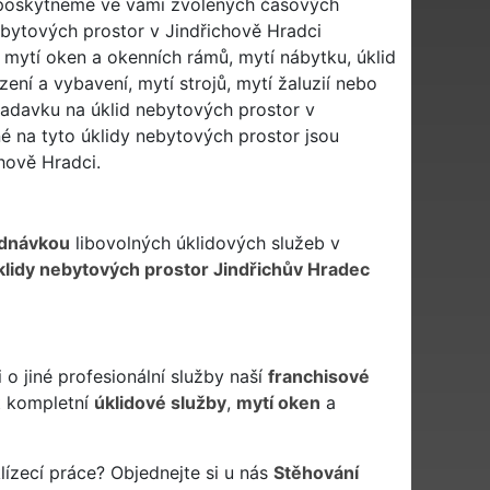
m poskytneme ve vámi zvolených časových
ebytových prostor v Jindřichově Hradci
 mytí oken a okenních rámů, mytí nábytku, úklid
ení a vybavení, mytí strojů, mytí žaluzií nebo
ožadavku na úklid nebytových prostor v
né na tyto úklidy nebytových prostor jsou
hově Hradci.
dnávkou
libovolných úklidových služeb v
klidy nebytových prostor Jindřichův Hradec
o jiné profesionální služby naší
franchisové
 kompletní
úklidové služby
,
mytí oken
a
lízecí práce? Objednejte si u nás
Stěhování