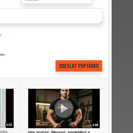
i
en.
ízíte
Jste zručný, šikovný, spolehlivý a