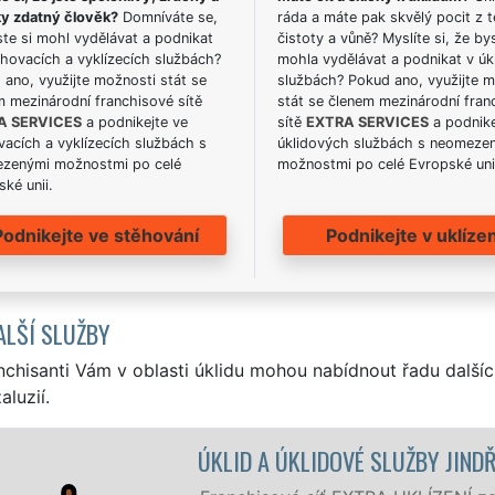
ky zdatný člověk?
Domníváte se,
ráda a máte pak skvělý pocit z t
te si mohl vydělávat a podnikat
čistoty a vůně? Myslíte si, že by
hovacích a vyklízecích službách?
mohla vydělávat a podnikat v úk
ano, využijte možnosti stát se
službách? Pokud ano, využijte 
m mezinárodní franchisové sítě
stát se členem mezinárodní fran
A SERVICES
a podnikejte ve
sítě
EXTRA SERVICES
a podnike
acích a vyklízecích službách s
úklidových službách s neomeze
zenými možnostmi po celé
možnostmi po celé Evropské uni
ké unii.
Podnikejte ve stěhování
Podnikejte v uklízen
ALŠÍ SLUŽBY
nchisanti Vám v oblasti úklidu mohou nabídnout řadu dalšíc
aluzií.
HŮV HRADEC