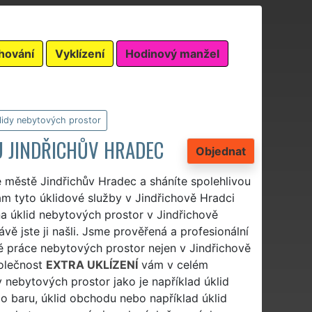
hování
Vyklízení
Hodinový manžel
lidy nebytových prostor
 JINDŘICHŮV HRADEC
Objednat
e městě Jindřichův Hradec a sháníte spolehlivou
ám tyto úklidové služby v Jindřichově Hradci
na úklid nebytových prostor v Jindřichově
vě jste ji našli. Jsme prověřená a profesionální
vé práce nebytových prostor nejen v Jindřichově
polečnost
EXTRA UKLÍZENÍ
vám v celém
dy nebytových prostor jako je například úklid
ebo baru, úklid obchodu nebo například úklid