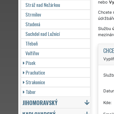
nebo
Vy
Stráž nad Nežárkou
Chcete 
Strmilov
údržbář
Studená
Službu
Suchdol nad Lužnicí
mezinár
Třeboň
CHCE
Volfířov
Vyplň
Písek
Prachatice
Služb
Strakonice
Tábor
Datu
JIHOMORAVSKÝ
Kde