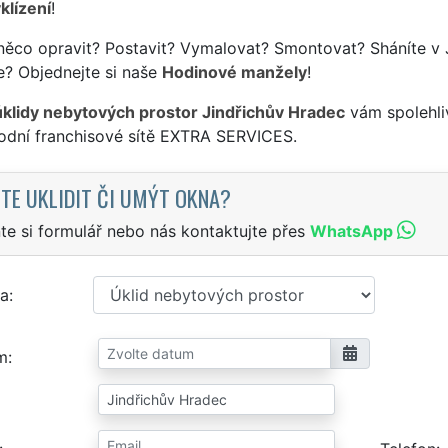
klízení
!
něco opravit? Postavit? Vymalovat? Smontovat? Sháníte v 
e? Objednejte si naše
Hodinové manžely
!
úklidy nebytových prostor Jindřichův Hradec
vám spolehliv
odní franchisové sítě EXTRA SERVICES.
TE UKLIDIT ČI UMÝT OKNA?
te si formulář nebo nás kontaktujte přes
WhatsApp
a
m