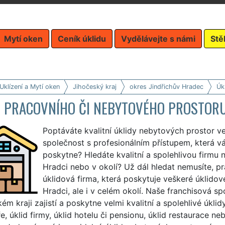
Mytí oken
Ceník úklidu
Vydělávejte s námi
Stě
Uklízení a Mytí oken
Jihočeský kraj
okres Jindřichův Hradec
Úk
D PRACOVNÍHO ČI NEBYTOVÉHO PROSTORU
Poptáváte kvalitní úklidy nebytových prostor v
společnost s profesionálním přístupem, která v
poskytne? Hledáte kvalitní a spolehlivou firmu 
Hradci nebo v okolí? Už dál hledat nemusíte, prá
úklidová firma, která poskytuje veškeré úklido
Hradci, ale i v celém okolí. Naše franchisová s
ém kraji zajistí a poskytne velmi kvalitní a spolehlivé úkli
e, úklid firmy, úklid hotelu či pensionu, úklid restaurace n