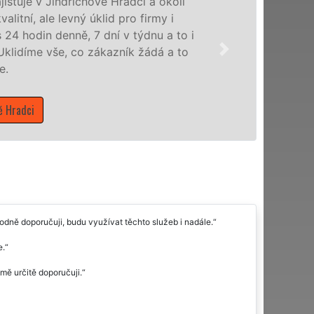
Naše společnost EXTRA UKLÍZENÍ poskytu
veškeré profesionální úklidové služby N
služby nabízíme pro všechny obchodní spol
domácnosti v celém Jihočeském kraji s jis
Mám zájem o úklidové služby v Jindřichově H
hodně doporučuji, budu využívat těchto služeb i nadále.
e.
 mě určitě doporučuji.