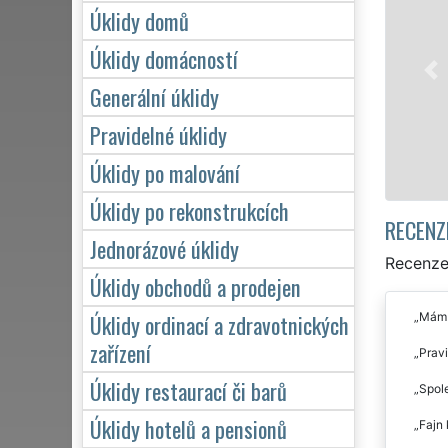
Franchisová síť EXTRA UKLÍZENÍ zajišťu
Úklidy domů
Jindřichova Hradce profesionální, kvalitn
jednotlivce. Poskytujeme náš servis 24 
Úklidy domácností
během víkendů či státních svátků. Ukli
Generální úklidy
se zárukou kvalitně odvedené práce.
Pravidelné úklidy
Mám zájem o úklid v Jindřichově Hra
Úklidy po malování
Úklidy po rekonstrukcích
RECENZ
Jednorázové úklidy
Recenze 
Úklidy obchodů a prodejen
Úklidy ordinací a zdravotnických
Mám r
zařízení
Pravi
Úklidy restaurací či barů
Spole
Úklidy hotelů a pensionů
Fajn 