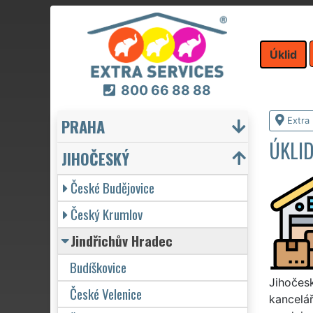
Úklid
800 66 88 88
PRAHA
Extra 
ÚKLI
JIHOČESKÝ
České Budějovice
Český Krumlov
Jindřichův Hradec
Budíškovice
Jihočesk
České Velenice
kancelář