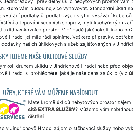
y. Jednorázový i pravidelný úklid nebytových prostor vá
h, které vám budou nejvíce vyhovovat. Standardní úklid n
 vytírání podlahy či podlahových krytin, vysávání koberců,
čištění a tepování sedacích souprav, mytí kuchyňských zaříz
d úklid venkovních prostor. V případě jakéhokoli jiného p
ově Hradci jej mile rádi splníme. Veškeré přípravky, potřeb
 dodávky našich úklidových služeb zajišťovaných v Jindřic
SKYTUJEME NAŠE ÚKLIDOVÉ SLUŽBY
kýmkoli druhem úklidu v Jindřichově Hradci nebo před
obje
ově Hradci si prohlédněte, jaká je naše cena za úklid (viz
ú
SLUŽBY, KTERÉ VÁM MŮŽEME NABÍDNOUT
Máte kromě úklidů nebytových prostor zájem i 
sítě
EXTRA SLUŽBY
? Můžeme vám nabídnout
čištění
.
te v Jindřichově Hradci zájem o stěhovací služby nebo vyk