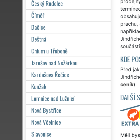
prodejn
Český Rudolec
termínec
Číměř
obsahuje
prachu, 
Dačice
napříkla
Deštná
Jindřich
součástí
Chlum u Třeboně
KDE PO
Jarošov nad Nežárkou
Před ja
Kardašova Řečice
Jindřich
ceník
).
Kunžak
DALŠÍ 
Lomnice nad Lužnicí
Nová Bystřice
Nová Včelnice
Slavonice
Měli bys