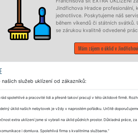
je v Jindřichově Hradci a okolí
í, ale levný úklid pro firmy i
hodin denně, 7 dní v týdnu a to i
díme vše, co zákazník žádá a to
dci
E
našich služeb uklízení od zákazníků:
ád spolehlivé a pracovité lidi a přesně takoví pracují v této úklidové firmě. Roz
delný úklid našich nebytovek je vždy v naprostém pořádku. Určitě doporučujem
čnost extra uklízení jsme si vybrali na úklid půdních prostor. Důkladná práce, za
komunikace i domluva. Spolehlivá firma s kvalitníma službama.