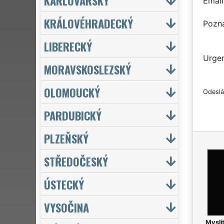
KARLOVARSKÝ
Email
KRÁLOVÉHRADECKÝ
Pozn
LIBERECKÝ
Urgen
MORAVSKOSLEZSKÝ
OLOMOUCKÝ
Odeslá
PARDUBICKÝ
PLZEŇSKÝ
STŘEDOČESKÝ
ÚSTECKÝ
VYSOČINA
Myslít