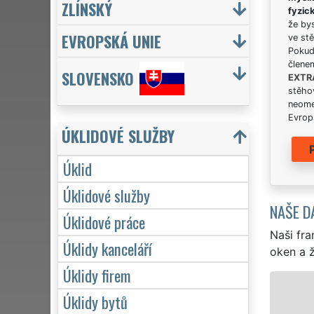
ZLÍNSKÝ
fyzic
že bys
EVROPSKÁ UNIE
ve stě
Pokud 
člene
SLOVENSKO
EXTR
stěhov
neome
Evrops
ÚKLIDOVÉ SLUŽBY
Úklid
Úklidové služby
NAŠE D
Úklidové práce
Naši fra
Úklidy kanceláří
oken a ž
Úklidy firem
ÚKLID A ÚKLIDOVÉ SLUŽBY JINDŘIC
Úklidy bytů