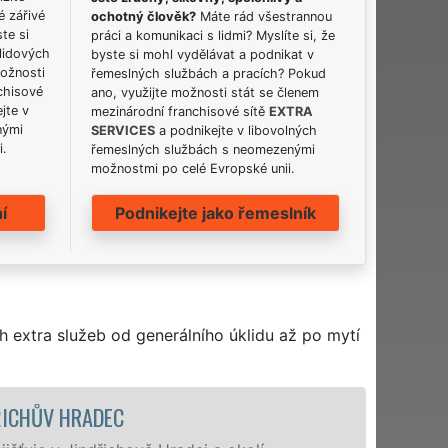
é zářivé
ochotný člověk?
Máte rád všestrannou
ste si
práci a komunikaci s lidmi? Myslíte si, že
lidových
byste si mohl vydělávat a podnikat v
možnosti
řemeslných službách a pracích? Pokud
chisové
ano, využijte možnosti stát se členem
jte v
mezinárodní franchisové sítě
EXTRA
nými
SERVICES
a podnikejte v libovolných
i.
řemeslných službách s neomezenými
možnostmi po celé Evropské unii.
í
Podnikejte jako řemeslník
h extra služeb od generálního úklidu až po mytí
ÚKLIDOVÁ SLUŽBA A ČINNOSTI JINDŘIC