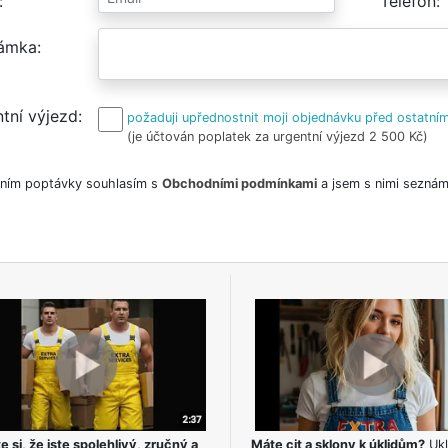
Telefon
ámka
tní výjezd
požaduji upřednostnit moji objednávku před ostatním
(je účtován poplatek za urgentní výjezd 2 500 Kč)
ním poptávky souhlasím s
Obchodními podmínkami
a jsem s nimi seznám
e si, že jste spolehlivý, zručný a
Máte cit a sklony k úklidům?
Ukl