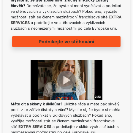
Myslíte si, že jste spolehlivý, zručný a fyzicky zdatný
člověk?
Domníváte se, že byste si mohl vydělávat a podnikat
ve stěhovacích a vyklízecích službách? Pokud ano, využijte
možnosti stát se členem mezinárodní franchisové sítě
EXTRA
SERVICES
a podnikejte ve stěhovacích a vyklízecích
službách s neomezenými možnostmi po celé Evropské unii.
Podnikejte ve stěhování
Máte cit a sklony k úklidům?
Uklízíte ráda a máte pak skvělý
pocit z té zářivé čistoty a vůně? Myslíte si, že byste si mohla
vydělávat a podnikat v úklidových službách? Pokud ano,
využijte možnosti stát se členem mezinárodní franchisové
sítě
EXTRA SERVICES
a podnikejte v úklidových službách s
neomezenými možnostmi po celé Evropské unii.