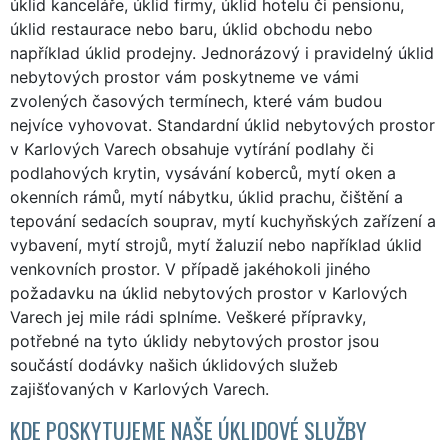
úklid kanceláře, úklid firmy, úklid hotelu či pensionu,
úklid restaurace nebo baru, úklid obchodu nebo
například úklid prodejny. Jednorázový i pravidelný úklid
nebytových prostor vám poskytneme ve vámi
zvolených časových termínech, které vám budou
nejvíce vyhovovat. Standardní úklid nebytových prostor
v Karlových Varech obsahuje vytírání podlahy či
podlahových krytin, vysávání koberců, mytí oken a
okenních rámů, mytí nábytku, úklid prachu, čištění a
tepování sedacích souprav, mytí kuchyňských zařízení a
vybavení, mytí strojů, mytí žaluzií nebo například úklid
venkovních prostor. V případě jakéhokoli jiného
požadavku na úklid nebytových prostor v Karlových
Varech jej mile rádi splníme. Veškeré přípravky,
potřebné na tyto úklidy nebytových prostor jsou
součástí dodávky našich úklidových služeb
zajišťovaných v Karlových Varech.
KDE POSKYTUJEME NAŠE ÚKLIDOVÉ SLUŽBY