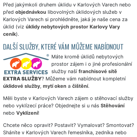
Před jakýmkoli druhem úklidu v Karlových Varech nebo
před
objednávkou
libovolných úklidových služeb v
Karlových Varech si prohlédněte, jaká je naše cena za
úklid (viz
úklidy nebytových prostor Karlovy Vary
ceník
).
DALŠÍ SLUŽBY, KTERÉ VÁM MŮŽEME NABÍDNOUT
Máte kromě úklidů nebytových
prostor zájem i o jiné profesionální
služby naší
franchisové sítě
EXTRA SLUŽBY
? Můžeme vám nabídnout kompletní
úklidové služby
,
mytí oken
a
čištění
.
Měli byste v Karlových Varech zájem o stěhovací služby
nebo vyklízecí práce? Objednejte si u nás
Stěhování
nebo
Vyklízení
!
Chcete něco opravit? Postavit? Vymalovat? Smontovat?
Sháníte v Karlových Varech řemeslníka, zedníka nebo