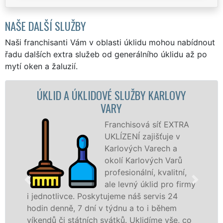
NAŠE DALŠÍ SLUŽBY
Naši franchisanti Vám v oblasti úklidu mohou nabídnout
řadu dalších extra služeb od generálního úklidu až po
mytí oken a žaluzií.
DOVÉ SLUŽBY KARLOVY
ÚKLIDOVÁ SLUŽBA 
VARY
V
Franchisová síť EXTRA
UKLÍZENÍ zajišťuje v
Karlových Varech a
okolí Karlových Varů
profesionální, kvalitní,
ale levný úklid pro firmy
kytujeme náš servis 24
služby nabízíme pro
 v týdnu a to i během
společnosti, státní p
h svátků. Uklidíme vše, co
v celém Karlovarském 