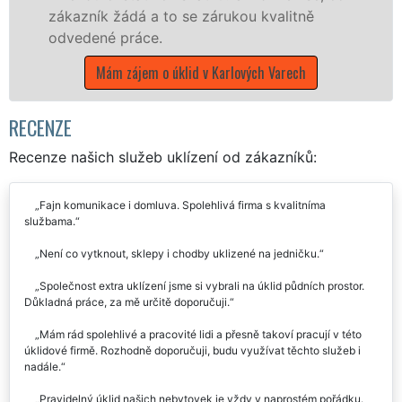
o se zárukou kvalitně
Mám zájem o úklidové 
klid v Karlových Varech
RECENZE
Recenze našich služeb uklízení od zákazníků:
Fajn komunikace i domluva. Spolehlivá firma s kvalitníma
službama.
Není co vytknout, sklepy i chodby uklizené na jedničku.
Společnost extra uklízení jsme si vybrali na úklid půdních prostor.
Důkladná práce, za mě určitě doporučuji.
Mám rád spolehlivé a pracovité lidi a přesně takoví pracují v této
úklidové firmě. Rozhodně doporučuji, budu využívat těchto služeb i
nadále.
Pravidelný úklid našich nebytovek je vždy v naprostém pořádku.