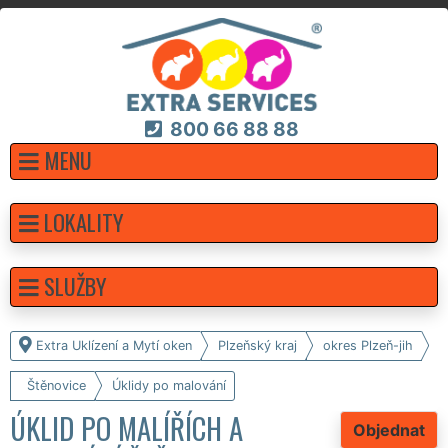
800 66 88 88
MENU
LOKALITY
SLUŽBY
Extra Uklízení a Mytí oken
Plzeňský kraj
okres Plzeň-jih
Štěnovice
Úklidy po malování
ÚKLID PO MALÍŘÍCH A
Objednat