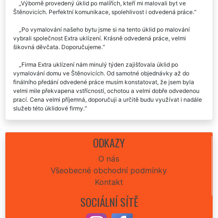
Výborně provedený úklid po malířích, kteří mi malovali byt ve
Štěnovicích. Perfektní komunikace, spolehlivost i odvedená práce.
Po vymalování našeho bytu jsme si na tento úklid po malování
vybrali společnost Extra uklízení. Krásně odvedená práce, velmi
šikovná děvčata. Doporučujeme.
Firma Extra uklízení nám minulý týden zajišťovala úklid po
vymalování domu ve Štěnovicích. Od samotné objednávky až do
finálního předání odvedené práce musím konstatovat, že jsem byla
velmi mile překvapena vstřícností, ochotou a velmi dobře odvedenou
prací. Cena velmi příjemná, doporučuji a určitě budu využívat i nadále
služeb této úklidové firmy.
Úklid po malířských pracích ve Štěnovicích proběhl perfektně.
Doporučuju.👍
ODKAZY
Chtěla by jsem vám moc poděkovat za včerejší úklid mého bytu po
O nás
malování. Jste fakt špičky, výborná práce. Děkuju a doporučuju.
Všeobecné obchodní podmínky
Kontakt
SOCIÁLNÍ SÍTĚ