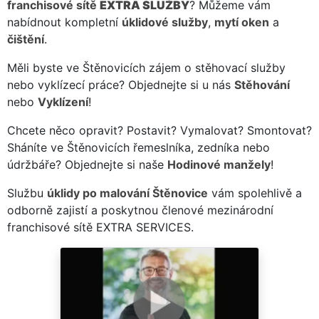
franchisové sítě
EXTRA SLUŽBY
? Můžeme vám
nabídnout kompletní
úklidové služby
,
mytí oken
a
čištění
.
Měli byste ve Štěnovicích zájem o stěhovací služby
nebo vyklízecí práce? Objednejte si u nás
Stěhování
nebo
Vyklízení
!
Chcete něco opravit? Postavit? Vymalovat? Smontovat?
Sháníte ve Štěnovicích řemeslníka, zedníka nebo
údržbáře? Objednejte si naše
Hodinové manžely
!
Službu
úklidy po malování Štěnovice
vám spolehlivě a
odborně zajistí a poskytnou členové mezinárodní
franchisové sítě EXTRA SERVICES.