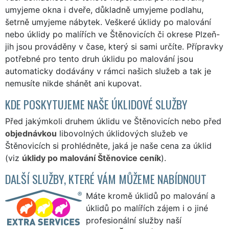
umyjeme okna i dveře, důkladně umyjeme podlahu,
šetrně umyjeme nábytek. Veškeré úklidy po malování
nebo úklidy po malířích ve Štěnovicích či okrese Plzeň-
jih jsou prováděny v čase, který si sami určíte. Přípravky
potřebné pro tento druh úklidu po malování jsou
automaticky dodávány v rámci našich služeb a tak je
nemusíte nikde shánět ani kupovat.
KDE POSKYTUJEME NAŠE ÚKLIDOVÉ SLUŽBY
Před jakýmkoli druhem úklidu ve Štěnovicích nebo před
objednávkou
libovolných úklidových služeb ve
Štěnovicích si prohlédněte, jaká je naše cena za úklid
(viz
úklidy po malování Štěnovice ceník
).
DALŠÍ SLUŽBY, KTERÉ VÁM MŮŽEME NABÍDNOUT
Máte kromě úklidů po malování a
úklidů po malířích zájem i o jiné
profesionální služby naší