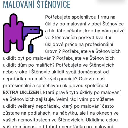
MALOVÁNÍ ŠTĚNOVICE
Potřebujete spolehlivou firmu na
úklidy po malování v obci Štěnovice
a hledáte někoho, kdo by vám právě
ve Štěnovicích poskytl kvalitní
úklidové práce na profesionální
úrovni? Potřebujete ve Štěnovicích
uklidit byt po malování? Potřebujete ve Štěnovicích
uklidit dům po malířích? Potřebujete ve Štěnovicích
nebo v okolí Štěnovic uklidit svoji domácnost od
nepořádku po malířských pracích? Oslovte naši
profesionální a spolehlivou úklidovou společnost
EXTRA UKLÍZENÍ
, která právě tyto úklidy po malování
ve Štěnovicích zajišťuje. Velmi rádi vám pomůžeme
uklidit veškerý nepořádek, který po malování často
zůstane na podlahách, na nábytku, ale i na oknech ve
vašich nemovitostech ve Štěnovicích. Uklidíme celou
vaši domácnost od tohoto nepořádku po malování,