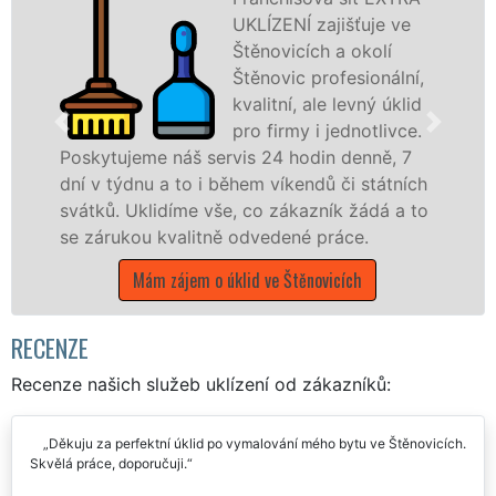
UKLÍZENÍ zajišťuje ve
Štěnovicích a okolí
Štěnovic profesionální,
kvalitní, ale levný úklid
pro firmy i jednotlivce.
e náš servis 24 hodin denně, 7
u a to i během víkendů či státních
nabízíme pro
lidíme vše, co zákazník žádá a to
státní podnik
 kvalitně odvedené práce.
Plzeňském kraj
m zájem o úklid ve Štěnovicích
Mám zájem 
RECENZE
Recenze našich služeb uklízení od zákazníků:
Děkuju za perfektní úklid po vymalování mého bytu ve Štěnovicích.
Skvělá práce, doporučuji.