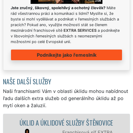
Jste zručný, šikovný, spolehlivý a ochotný člověk?
Máte
rád všestrannou práci a komunikaci s lidmi? Myslíte si, že
byste si mohl vydělávat a podnikat v řemeslných službách a
pracích? Pokud ano, využijte možnosti stát se členem
mezinárodní franchisové sítě
EXTRA SERVICES
a podnikejte
v libovolných řemeslných službách s neomezenými
možnostmi po celé Evropské unii.
Podnikejte jako řemeslník
NAŠE DALŠÍ SLUŽBY
Naši franchisanti Vám v oblasti úklidu mohou nabídnout
řadu dalších extra služeb od generálního úklidu až po
mytí oken a žaluzií.
 ÚKLIDOVÉ SLUŽBY ŠTĚNOVICE
ÚKLID
Franchisová síť EXTRA