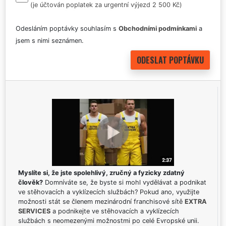
(je účtován poplatek za urgentní výjezd 2 500 Kč)
Odesláním poptávky souhlasím s
Obchodními podmínkami
a
jsem s nimi seznámen.
Myslíte si, že jste spolehlivý, zručný a fyzicky zdatný
člověk?
Domníváte se, že byste si mohl vydělávat a podnikat
ve stěhovacích a vyklízecích službách? Pokud ano, využijte
možnosti stát se členem mezinárodní franchisové sítě
EXTRA
SERVICES
a podnikejte ve stěhovacích a vyklízecích
službách s neomezenými možnostmi po celé Evropské unii.