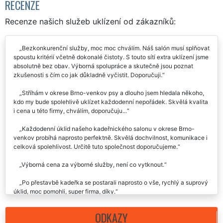
RECENZE
Recenze našich služeb uklízení od zákazníků:
Bezkonkurenční služby, moc moc chválím. Náš salón musí splňovat
spoustu kritérií včetně dokonalé čistoty. S touto sítí extra uklízení jsme
absolutně bez obav. Výborná spolupráce a skutečně jsou poznat
zkušenosti s čím co jak důkladně vyčistit. Doporučuji.
Stříhám v okrese Brno-venkov psy a dlouho jsem hledala někoho,
kdo my bude spolehlivě uklízet každodenní nepořádek. Skvělá kvalita
i cena u této firmy, chválím, doporučuju...
Každodenní úklid našeho kadeřnického salonu v okrese Brno-
venkov probíhá naprosto perfektně. Skvělá dochvilnost, komunikace i
celková spolehlivost. Určitě tuto společnost doporučujeme.
Výborná cena za výborné služby, není co vytknout.
Po přestavbě kadeřka se postarali naprosto o vše, rychlý a suprový
úklid, moc pomohli, super firma, díky.
ODKAZY