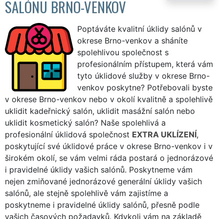
SALÓNU BRNO-VENKOV
Poptáváte kvalitní úklidy salónů v
okrese Brno-venkov a sháníte
spolehlivou společnost s
profesionálním přístupem, která vám
tyto úklidové služby v okrese Brno-
venkov poskytne? Potřebovali byste
v okrese Brno-venkov nebo v okolí kvalitně a spolehlivě
uklidit kadeřnický salón, uklidit masážní salón nebo
uklidit kosmetický salón? Naše spolehlivá a
profesionální úklidová společnost
EXTRA UKLÍZENÍ
,
poskytující své úklidové práce v okrese Brno-venkov i v
širokém okolí, se vám velmi ráda postará o jednorázové
i pravidelné úklidy vašich salónů. Poskytneme vám
nejen zmiňované jednorázové generální úklidy vašich
salónů, ale stejně spolehlivě vám zajistíme a
poskytneme i pravidelné úklidy salónů, přesně podle
vašich časových požadavků. Kdykoli vám na základě