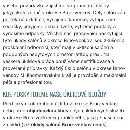
vašeho požadavku zajistíme stoprocentní úklidy
jakýchkoli salónů v okrese Brno-venkov. Celý salón vám
perfektně uklidíme, vysajeme koberce, vytepujeme
sedačky, umyjeme okna i dveře, vytřeme podlahy a
vynosíme odpadky. Všichni naši pracovníci poskytující
tyto úklidy salónů v okrese Brno-venkov jsou zkušení a
proškolení odborníci, kteří mají v uklízení salónů a
podobných nebytových prostor letitou praxi. Na
veškeré úklidové práce používáme certifikované a
prověřené přípravky. Každý úklid salónu v okrese Brno-
venkov či Jihomoravském kraji je prováděn s maximální
péčí a profesionalitou.
KDE POSKYTUJEME NAŠE ÚKLIDOVÉ SLUŽBY
Před jakýmkoli druhem úklidu v okrese Brno-venkov
nebo před
objednávkou
libovolných úklidových služeb
v okrese Brno-venkov si prohlédněte, jaká je naše cena
za úklid (viz
úklidy salónů Brno-venkov ceník
).