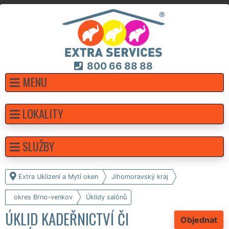
800 66 88 88
MENU
LOKALITY
SLUŽBY
Extra Uklízení a Mytí oken
Jihomoravský kraj
okres Brno-venkov
Úklidy salónů
ÚKLID KADEŘNICTVÍ ČI
Objednat