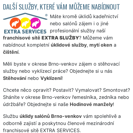
DALŠÍ SLUŽBY, KTERÉ VÁM MŮŽEME NABÍDNOUT
Máte kromě úklidů kadeřnictví
nebo salónů zájem i o jiné
profesionální služby naší
franchisové sítě
EXTRA SLUŽBY
? Můžeme vám
nabídnout kompletní
úklidové služby
,
mytí oken
a
čištění
.
Měli byste v okrese Brno-venkov zájem o stěhovací
služby nebo vyklízecí práce? Objednejte si u nás
Stěhování
nebo
Vyklízení
!
Chcete něco opravit? Postavit? Vymalovat? Smontovat?
Sháníte v okrese Brno-venkov řemeslníka, zedníka nebo
údržbáře? Objednejte si naše
Hodinové manžely
!
Službu
úklidy salónů Brno-venkov
vám spolehlivě a
odborně zajistí a poskytnou členové mezinárodní
franchisové sítě EXTRA SERVICES.