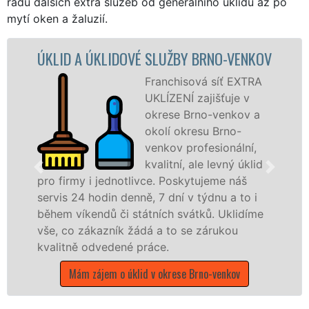
řadu dalších extra služeb od generálního úklidu až po
mytí oken a žaluzií.
DOVÉ SLUŽBY BRNO-VENKOV
ÚKLIDOVÁ SLU
Franchisová síť EXTRA
UKLÍZENÍ zajišťuje v
okrese Brno-venkov a
okolí okresu Brno-
venkov profesionální,
kvalitní, ale levný úklid
notlivce. Poskytujeme náš
denně, 7 dní v týdnu a to i
služby nabízíme p
i státních svátků. Uklidíme
společnosti, státn
k žádá a to se zárukou
v celém Jihomoravs
ené práce.
čistoty.
 úklid v okrese Brno-venkov
Mám zájem o úklidov